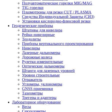
Полуавтоматические горелки MIG/MAG
TIG горелки
Плазмотроны для резки CUT / PLASMA
Средства Индивидуальной Защиты (СИЗ)
Установки кислородно-флюсовой резки
Геодезические приборы
Штативы для нивелира
Рейки нивелирные
Теодолиты
Приборы вертикального проектирования
Нивелиры
Лазерные дальномеры
Дорожные колеса
Рулетки измерительные
Оптические дальномеры
Штанги для лазерных уровней
Уровни строительные
Отражатель
Угломеры, уклономеры
GNSS приемники
Тахеометры
Трегеры и адаптеры
Лабораторное оборудование
Весы
Секундомеры