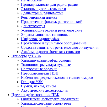
Негатоскопы
Принадлежности для радиографии
Эталоны чувствительности
Дозиметры и радиометры
Рентгеновская пленка
Проявитель и фиксаж рентгеновский
Денситометры
Усиливающие экраны рентгеновские
Экраны защитные свинцовые
Цифровая радиография
Проявочное и сушильное оборудование
Средства защиты от рентгеновского излучения
Альбом радиографических снимков
Приборы для УЗК
Ультразвуковые дефектоскопы
Толщиномеры ультразвуковые
Настроечные образцы
Преобразователи ПЭП
Кабели для дефектоскопов и толщиномеров
Гель для УЗК
Сумки, чехлы, кейсы
Акустические дефектоскопы
Цветная дефектоскопия ПВК
Очиститель, пенетрант, проявитель
Ультрафиолетовые осветители