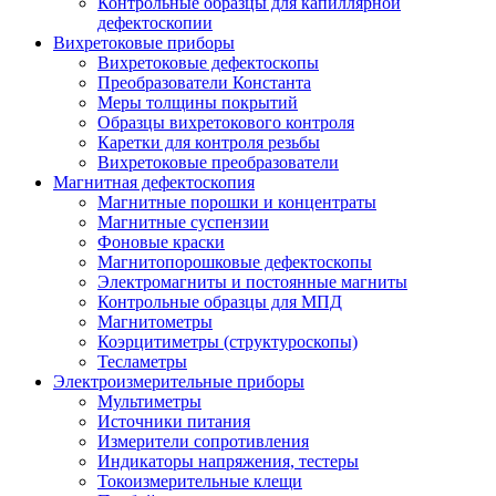
Контрольные образцы для капиллярной
дефектоскопии
Вихретоковые приборы
Вихретоковые дефектоскопы
Преобразователи Константа
Меры толщины покрытий
Образцы вихретокового контроля
Каретки для контроля резьбы
Вихретоковые преобразователи
Магнитная дефектоскопия
Магнитные порошки и концентраты
Магнитные суспензии
Фоновые краски
Магнитопорошковые дефектоскопы
Электромагниты и постоянные магниты
Контрольные образцы для МПД
Магнитометры
Коэрцитиметры (структуроскопы)
Тесламетры
Электроизмерительные приборы
Мультиметры
Источники питания
Измерители сопротивления
Индикаторы напряжения, тестеры
Токоизмерительные клещи