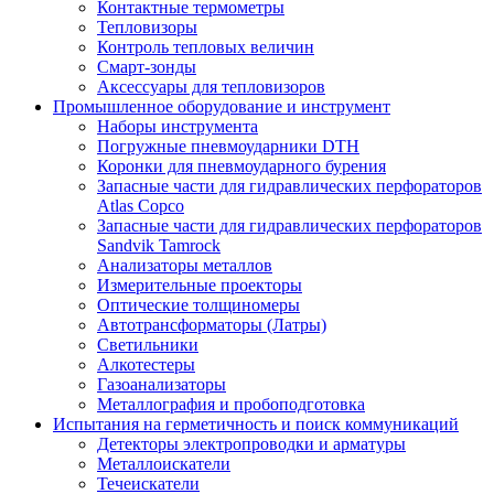
Контактные термометры
Тепловизоры
Контроль тепловых величин
Смарт-зонды
Аксессуары для тепловизоров
Промышленное оборудование и инструмент
Наборы инструмента
Погружные пневмоударники DTH
Коронки для пневмоударного бурения
Запасные части для гидравлических перфораторов
Atlas Copco
Запасные части для гидравлических перфораторов
Sandvik Tamrock
Анализаторы металлов
Измерительные проекторы
Оптические толщиномеры
Автотрансформаторы (Латры)
Светильники
Алкотестеры
Газоанализаторы
Металлография и пробоподготовка
Испытания на герметичность и поиск коммуникаций
Детекторы электропроводки и арматуры
Металлоискатели
Течеискатели