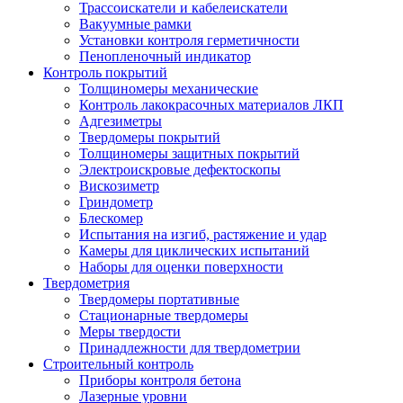
Трассоискатели и кабелеискатели
Вакуумные рамки
Установки контроля герметичности
Пенопленочный индикатор
Контроль покрытий
Толщиномеры механические
Контроль лакокрасочных материалов ЛКП
Адгезиметры
Твердомеры покрытий
Толщиномеры защитных покрытий
Электроискровые дефектоскопы
Вискозиметр
Гриндометр
Блескомер
Испытания на изгиб, растяжение и удар
Камеры для циклических испытаний
Наборы для оценки поверхности
Твердометрия
Твердомеры портативные
Стационарные твердомеры
Меры твердости
Принадлежности для твердометрии
Строительный контроль
Приборы контроля бетона
Лазерные уровни