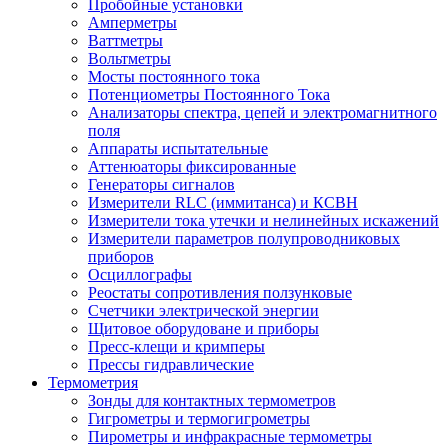
Пробойные установки
Амперметры
Ваттметры
Вольтметры
Мосты постоянного тока
Потенциометры Постоянного Тока
Анализаторы спектра, цепей и электромагнитного
поля
Аппараты испытательные
Аттенюаторы фиксированные
Генераторы сигналов
Измерители RLC (иммитанса) и КСВН
Измерители тока утечки и нелинейных искажений
Измерители параметров полупроводниковых
приборов
Осциллографы
Реостаты сопротивления ползунковые
Счетчики электрической энергии
Щитовое оборудоване и приборы
Пресс-клещи и кримперы
Прессы гидравлические
Термометрия
Зонды для контактных термометров
Гигрометры и термогигрометры
Пирометры и инфракрасные термометры