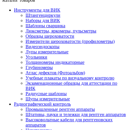
Каталог товаров
Инструменты для ВИК
Штангенциркули
Наборы для ВИК
Шаблоны сварщика
Люксметры, яркомеры, пульсметры
Образцы шероховатости
Измерители шероховатости (профилометры)
Видеоэндоскопы
Лупы измерительные
Угольники
Толщиномеры индикаторные
Глубиномеры
Атлас дефектов (Фотоальбом)
Учебные плакаты по визуальному контролю
Экзаменационные образцы для аттестации по
ВИК
Радиусные шаблоны
Щупы измерительные
Радиографический контроль
Промышленные рентген аппараты
Штативы, пауки и тележки для рентген аппаратов
Высоковольтные кабели для рентгеновских
аппаратов