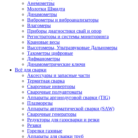
Анемометры
Молотки Шмидта
Динамометры
Виброметры и виброанализаторы
Влагомеры
Приборы диагностики свай и опор
Регистраторы и системы мониторинга
Крановые весы
Высотомеры, Ультразвуковые Дальномеры
Тахометры цифровые
Дифманометры
Динамометрические ключи
Всё для сварки
Аксессуары и запасные части
Термитная сварка
Сварочные инверторы
Сварочные полуавтоматы
Аппараты аргонодуговой сварки (TIG)
Плазморезы
Аппараты автоматической сварки (SAW)
Сварочные генераторы
Редукторы для газосварки и резки
Резаки
Горелки газовые
Аппараты для сварки труб