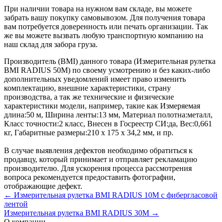
При наличии товара на нужном вам складе, вы можете
забрать вашу покупку самовывозом. Для получения товара
вам потребуется доверенность или печать организации. Так
же вы можете вызвать любую транспортную компанию на
наш склад для забора груза.
Производитель (BMI) данного товара (Измерительная рулетка
BMI RADIUS 50M) по своему усмотрению и без каких-либо
дополнительных уведомлений имеет право изменить
комплектацию, внешние характеристики, страну
производства, а так же технические и физические
характеристики модели, например, такие как
Измеряемая
длина:
50 м
,
Ширина ленты:
13 мм
,
Материал полотна:
металл
,
Класс точности:
2 класс
,
Внесен в Госреестр СИ:
да
,
Вес:
0,661
кг
,
Габаритные размеры:
210 х 175 х 34,2 мм
, и пр.
В случае выявления дефектов необходимо обратиться к
продавцу, который принимает и отправляет рекламацию
производителю. Для ускорения процесса рассмотрения
вопроса рекомендуется предоставить фотографии,
отображающие дефект.
← Измерительная рулетка BMI RADIUS 10M с фибергласовой
лентой
Измерительная рулетка BMI RADIUS 30M →
О компании