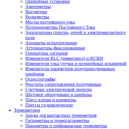
Пробойные установки
Амперметры
Ваттметры
Вольтметры
Мосты постоянного тока
Потенциометры Постоянного Тока
Анализаторы спектра, цепей и электромагнитного
поля
Аппараты испытательные
Аттенюаторы фиксированные
Генераторы сигналов
Измерители RLC (иммитанса) и КСВН
Измерители тока утечки и нелинейных искажений
Измерители параметров полупроводниковых
приборов
Осциллографы
Реостаты сопротивления ползунковые
Счетчики электрической энергии
Щитовое оборудоване и приборы
Пресс-клещи и кримперы
Прессы гидравлические
Термометрия
Зонды для контактных термометров
Гигрометры и термогигрометры
Пирометры и инфракрасные термометры