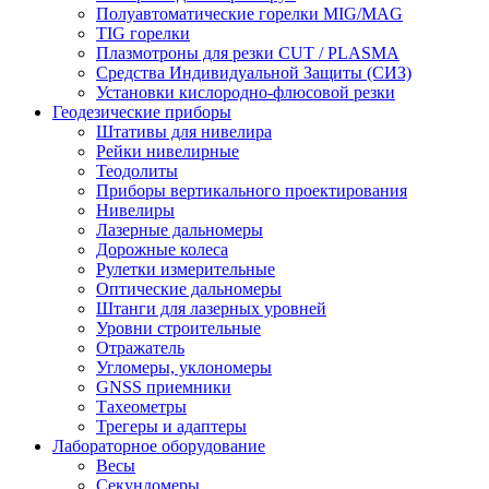
Полуавтоматические горелки MIG/MAG
TIG горелки
Плазмотроны для резки CUT / PLASMA
Средства Индивидуальной Защиты (СИЗ)
Установки кислородно-флюсовой резки
Геодезические приборы
Штативы для нивелира
Рейки нивелирные
Теодолиты
Приборы вертикального проектирования
Нивелиры
Лазерные дальномеры
Дорожные колеса
Рулетки измерительные
Оптические дальномеры
Штанги для лазерных уровней
Уровни строительные
Отражатель
Угломеры, уклономеры
GNSS приемники
Тахеометры
Трегеры и адаптеры
Лабораторное оборудование
Весы
Секундомеры