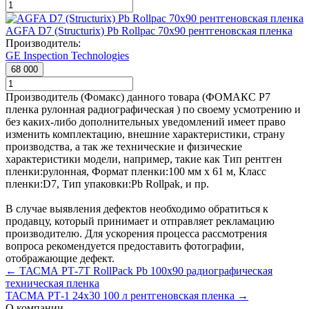
AGFA D7 (Structurix) Pb Rollpac 70x90 рентгеновская пленка
Производитель:
GE Inspection Technologies
68 000
Производитель (Фомакс) данного товара (ФОМАКС Р7
пленка рулонная радиографическая ) по своему усмотрению и
без каких-либо дополнительных уведомлений имеет право
изменить комплектацию, внешние характеристики, страну
производства, а так же технические и физические
характеристики модели, например, такие как
Тип рентген
пленки:
рулонная
,
Формат пленки:
100 мм х 61 м
,
Класс
пленки:
D7
,
Тип упаковки:
Pb Rollpak
, и пр.
В случае выявления дефектов необходимо обратиться к
продавцу, который принимает и отправляет рекламацию
производителю. Для ускорения процесса рассмотрения
вопроса рекомендуется предоставить фотографии,
отображающие дефект.
← ТАСМА РТ-7Т RollPack Pb 100x90 радиографическая
техническая пленка
ТАСМА РТ-1 24x30 100 л рентгеновская пленка →
О компании