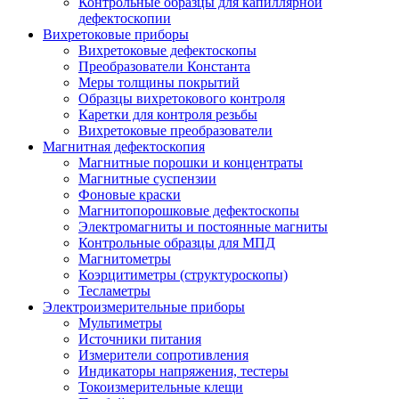
Контрольные образцы для капиллярной
дефектоскопии
Вихретоковые приборы
Вихретоковые дефектоскопы
Преобразователи Константа
Меры толщины покрытий
Образцы вихретокового контроля
Каретки для контроля резьбы
Вихретоковые преобразователи
Магнитная дефектоскопия
Магнитные порошки и концентраты
Магнитные суспензии
Фоновые краски
Магнитопорошковые дефектоскопы
Электромагниты и постоянные магниты
Контрольные образцы для МПД
Магнитометры
Коэрцитиметры (структуроскопы)
Тесламетры
Электроизмерительные приборы
Мультиметры
Источники питания
Измерители сопротивления
Индикаторы напряжения, тестеры
Токоизмерительные клещи