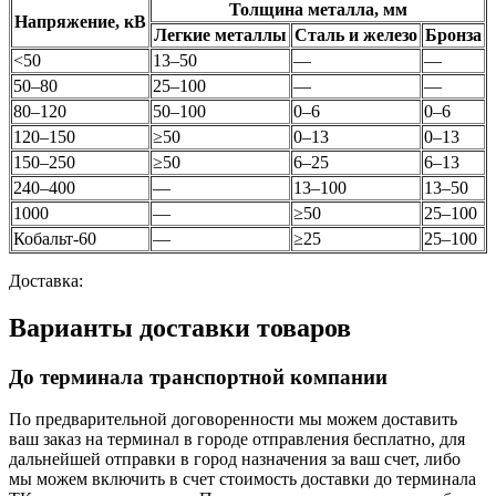
Толщина металла, мм
Напряжение, кВ
Легкие металлы
Сталь и железо
Бронза
<50
13–50
—
—
50–80
25–100
—
—
80–120
50–100
0–6
0–6
120–150
≥50
0–13
0–13
150–250
≥50
6–25
6–13
240–400
—
13–100
13–50
1000
—
≥50
25–100
Кобальт-60
—
≥25
25–100
Доставка:
Варианты доставки товаров
До терминала транспортной компании
По предварительной договоренности мы можем доставить
ваш заказ на терминал в городе отправления бесплатно, для
дальнейшей отправки в город назначения за ваш счет, либо
мы можем включить в счет стоимость доставки до терминала