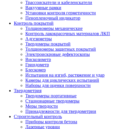
Трассоискатели и кабелеискатели
Вакуумные рамки
Установки контроля герметичности
Пенопленочный индикатор
Контроль покрытий
Толщиномеры механические
Контроль лакокрасочных материалов ЛКП
Адгезиметры
Твердомеры покрытий
Толщиномеры защитных покрытий
Электроискровые дефектоскопы
Вискозиметр
Гриндометр
Блескомер
Испытания на изгиб, растяжение и удар
Камеры для циклических испытаний
Наборы для оценки поверхности
Твердометрия
Твердомеры портативные
Стационарные твердомеры
Меры твердости
Принадлежности для твердометрии
Строительный контроль
Приборы контроля бетона
Лазерные уровни