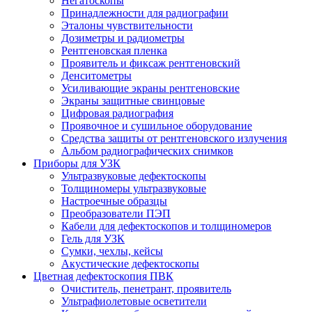
Негатоскопы
Принадлежности для радиографии
Эталоны чувствительности
Дозиметры и радиометры
Рентгеновская пленка
Проявитель и фиксаж рентгеновский
Денситометры
Усиливающие экраны рентгеновские
Экраны защитные свинцовые
Цифровая радиография
Проявочное и сушильное оборудование
Средства защиты от рентгеновского излучения
Альбом радиографических снимков
Приборы для УЗК
Ультразвуковые дефектоскопы
Толщиномеры ультразвуковые
Настроечные образцы
Преобразователи ПЭП
Кабели для дефектоскопов и толщиномеров
Гель для УЗК
Сумки, чехлы, кейсы
Акустические дефектоскопы
Цветная дефектоскопия ПВК
Очиститель, пенетрант, проявитель
Ультрафиолетовые осветители