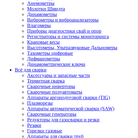
Анемометры
Молотки Шмидта
Динамометры
Виброметры и виброанализаторы
Влагомеры
Приборы диагностики свай и опор
Регистраторы и системы мониторинга
Крановые весы
Высотомеры, Ультразвуковые Дальномеры
Тахометры цифровые
Дифманометры
Динамометрические ключи
Всё для сварки
Аксессуары и запасные части
Термитная сварка
Сварочные инверторы
Сварочные полуавтоматы
Аппараты аргонодуговой сварки (TIG)
Плазморезы
Аппараты автоматической сварки (SAW)
Сварочные генераторы
Редукторы для газосварки и резки
Резаки
Горелки газовые
Аппараты для сварки труб