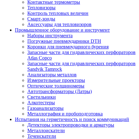
Контактные термометры
Тепловизоры
Контроль тепловых величин
Смарт-зонды
Аксессуары для тепловизоров
Промышленное оборудование и инструмент
Наборы инструмента
Погружные пневмоударники DTH
Коронки для пневмоударного бурения
Запасные части для гидравлических перфораторов
Atlas Copco
Запасные части для гидравлических перфораторов
Sandvik Tamrock
Анализаторы металлов
Измерительные проекторы
Оптические толщиномеры
Автотрансформаторы (Латры)
Светильники
Алкотестеры
Газоанализаторы
Металлография и пробоподготовка
Испытания на герметичность и поиск коммуникаций
Детекторы электропроводки и арматуры
Металлоискатели
Течеискатели