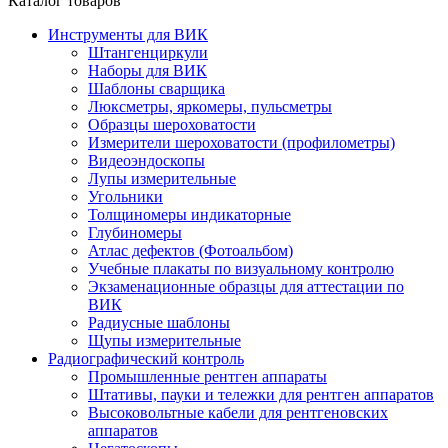
Каталог товаров
Инструменты для ВИК
Штангенциркули
Наборы для ВИК
Шаблоны сварщика
Люксметры, яркомеры, пульсметры
Образцы шероховатости
Измерители шероховатости (профилометры)
Видеоэндоскопы
Лупы измерительные
Угольники
Толщиномеры индикаторные
Глубиномеры
Атлас дефектов (Фотоальбом)
Учебные плакаты по визуальному контролю
Экзаменационные образцы для аттестации по
ВИК
Радиусные шаблоны
Щупы измерительные
Радиографический контроль
Промышленные рентген аппараты
Штативы, пауки и тележки для рентген аппаратов
Высоковольтные кабели для рентгеновских
аппаратов