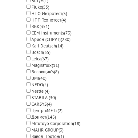
Вотум
(1)
Fluke
(55)
НПО Интротест
(5)
НПП Технотест
(4)
RGK
(351)
CEM instruments
(73)
Арион (СПРУТ)
(280)
Karl Deutsch
(14)
Bosch
(35)
Leica
(67)
Magnaflux
(11)
ВесовщикЪ
(8)
BMI
(40)
NEDO
(4)
Nestle
(4)
STABILA
(30)
CARSYS
(4)
Центр «МЕТ»
(2)
Донмет
(145)
Mitutoyo Corporation
(18)
MAHR GROUP
(3)
Завод Протон
(1)