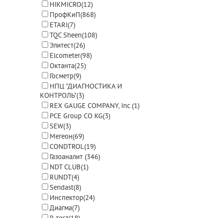
HIKMICRO
(12)
ПрофКиП
(868)
ETARI
(7)
TQC Sheen
(108)
Элитест
(26)
Elcometer
(98)
Октанта
(25)
Госметр
(9)
НПЦ "ДИАГНОСТИКА И
КОНТРОЛЬ"
(3)
REX GAUGE COMPANY, Inc.
(1)
PCE Group CO KG
(3)
SEW
(3)
Мегеон
(69)
CONDTROL
(19)
Газоаналит
(346)
NDT CLUB
(1)
RUNDT
(4)
Sendast
(8)
Инспектор
(24)
Диагма
(7)