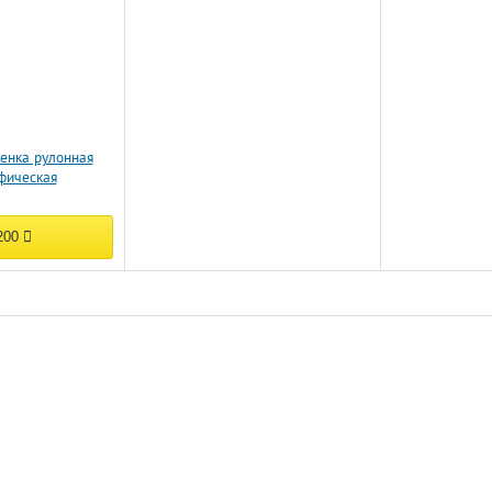
енка рулонная
фическая
200