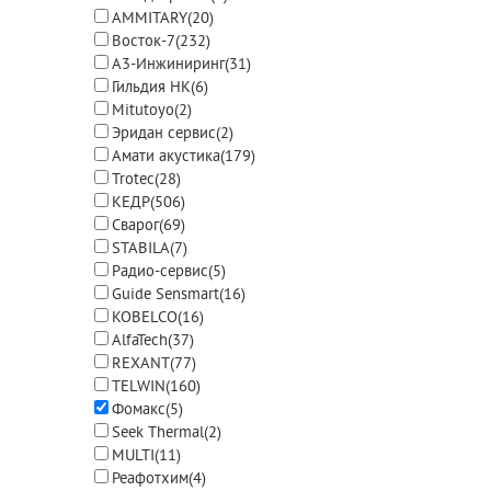
AMMITARY
(20)
Восток-7
(232)
А3-Инжиниринг
(31)
Гильдия НК
(6)
Mitutoyo
(2)
Эридан сервис
(2)
Амати акустика
(179)
Trotec
(28)
КЕДР
(506)
Сварог
(69)
STABILA
(7)
Радио-сервис
(5)
Guide Sensmart
(16)
KOBELCO
(16)
AlfaTech
(37)
REXANT
(77)
TELWIN
(160)
Фомакс
(5)
Seek Thermal
(2)
MULTI
(11)
Реафотхим
(4)