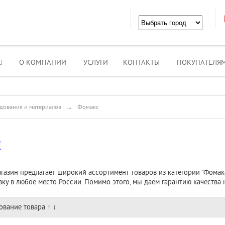
О КОМПАНИИ
УСЛУГИ
КОНТАКТЫ
ПОКУПАТЕЛЯ
дования и материалов
→
Фомакс
с
газин предлагает широкий ассортимент товаров из категории "Фомак
авку в любое место России. Помимо этого, мы даем гарантию качества 
ование товара
↑
↓