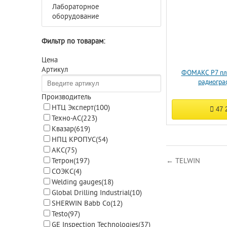
Лабораторное
оборудование
Фильтр по товарам:
Цена
Артикул
ФОМАКС Р7 пл
радиогра
Производитель
НТЦ Эксперт
(100)
47 
Техно-АС
(223)
Квазар
(619)
НПЦ КРОПУС
(54)
АКС
(75)
← TELWIN
Тетрон
(197)
СОЭКС
(4)
Welding gauges
(18)
Global Drilling Industrial
(10)
SHERWIN Babb Co
(12)
Testo
(97)
GE Inspection Technologies
(37)