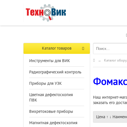
Каталог товаров
Инструменты для ВИК
→
Каталог обору
Радиографический контроль
Фомак
Приборы для УЗК
Цветная дефектоскопия
Наш интернет-мага
ПВК
заказать его дост
Вихретоковые приборы
Цена
↑
↓
Наимен
Магнитная дефектоскопия