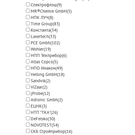
Спектрофлэш
(9)
MR®Chemie GmbH
(5)
НПК ЛУЧ
(8)
Time Group
(83)
Константа
(34)
Lasertech
(33)
PCE Gmbh
(102)
Wohler
(19)
НПП Техприбор
(6)
Atlas Copco
(5)
НПО Инакон
(49)
Helling GmbH
(18)
Sandvik
(2)
ViZaar
(2)
jProbe
(12)
Adronic Gmbh
(2)
ЕЦНК
(3)
НТП "ТКА"
(26)
DeFelsko
(30)
NOVOTEST
(54)
СКБ Стройприбор
(16)