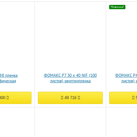
Новинка!
8 пленка
ФОМАКС Р7 30 x 40 NIF (100
ФОМАКС Р4 
фическая
листов) рентгенпленка
листов) 
000
49 716
5