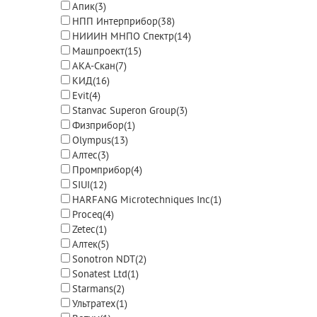
Апик
(3)
НПП Интерприбор
(38)
НИИИН МНПО Спектр
(14)
Машпроект
(15)
АКА-Скан
(7)
КИД
(16)
Evit
(4)
Stanvac Superon Group
(3)
Физприбор
(1)
Olympus
(13)
Алтес
(3)
Промприбор
(4)
SIUI
(12)
HARFANG Microtechniques Inc
(1)
Proceq
(4)
Zetec
(1)
Алтек
(5)
Sonotron NDT
(2)
Sonatest Ltd
(1)
Starmans
(2)
Ультратех
(1)