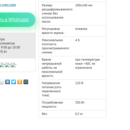
Размер
100х240 мм
расшифровываемого
снимка без
использования
ть в Whatsapp
масок:
Регулировка
плавная
яркости экрана:
тра
Максимальная
4 Б
ослезавтра
плотность
 9:00 до 18:00
просматриваемого
б, вс
снимка:
Время
при температуре
непрерывной
ниже +40С не
работы на
ограничено
максимальной
яркости:
…
Напряжение
220 В
питания (сеть
переменного
тока):
Потребляемая
350 Вт
мощность:
Вес:
6,3 кг