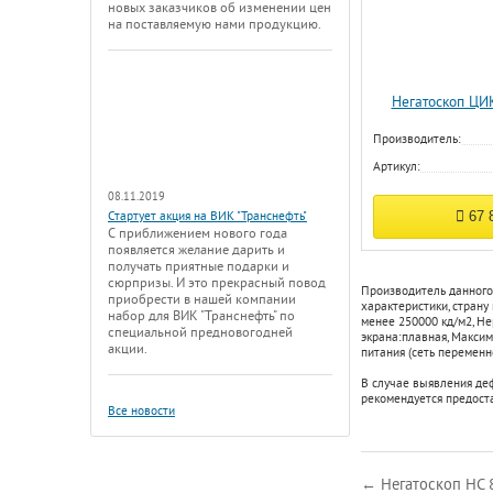
новых заказчиков об изменении цен
на поставляемую нами продукцию.
Негатоскоп ЦИ
Производитель:
Артикул:
08.11.2019
67 
Стартует акция на ВИК "Транснефть"
С приближением нового года
появляется желание дарить и
получать приятные подарки и
сюрпризы. И это прекрасный повод
Производитель данного
приобрести в нашей компании
характеристики, страну
набор для ВИК "Транснефть" по
менее 250000 кд/м2
,
Не
специальной предновогодней
экрана:
плавная
,
Максим
акции.
питания (сеть переменно
В случае выявления де
рекомендуется предост
Все новости
← Негатоскоп НС 