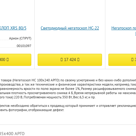
КЛОП XRS 80/5
Светодиодный негатоскоп НС-22
Негатоскоп п
Арион (СПРУТ)
00101097
800
17 424
3
 товара (Негатоскоп НС 100х240 АРГО) по своему усмотрению и без каких-либо дополн
 производства, а так же технические и физические характеристики модели, например, та
равномерность яркости по полю экрана:
не более 1%
,
Размер расшифровываемого снимка 
альная плотность просматриваемого снимка:
4 Б
,
Время непрерывной работы на максимал
го тока):
220 В
,
Потребляемая мощность:
350 Вт
,
Вес:
6,3 кг
, и пр.
фектов необходимо обратиться к продавцу, который принимает и отправляет рекламацию
авить фотографии, отображающие дефект.
85х400 АРГО