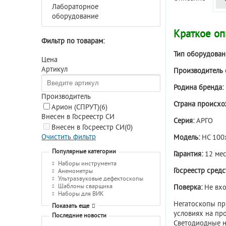
Лабораторное
оборудование
Краткое оп
Фильтр по товарам:
Тип оборудован
Цена
Артикул
Производитель 
Родина бренда:
Производитель
Страна происхо
Арион (СПРУТ)
(6)
Внесен в Госреестр СИ
Серия:
АРГО
Внесен в Госреестр СИ
(0)
Очистить фильтр
Модель:
НС 100
Популярные категории
Гарантия:
12 мес
Наборы инструмента
Госреестр сред
Анемометры
Ультразвуковые дефектоскопы
Шаблоны сварщика
Поверка:
Не вхо
Наборы для ВИК
Негатоскопы пр
Показать еще
условиях на пр
Последние новости
Светодиодные н