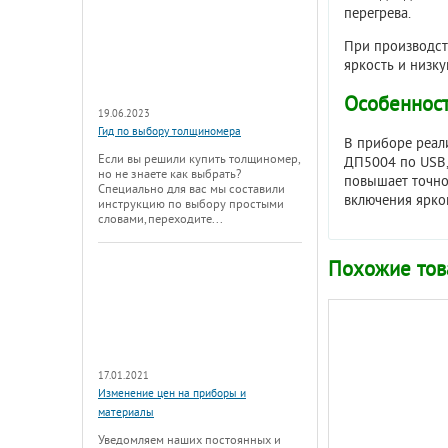
перегрева.
При производст
яркость и низку
Особенност
19.06.2023
Гид по выбору толщиномера
В приборе реал
Если вы решили купить толщиномер,
ДП5004 по USB,
но не знаете как выбрать?
повышает точно
Специально для вас мы составили
включения ярког
инструкцию по выбору простыми
словами, переходите...
Похожие то
17.01.2021
Изменение цен на приборы и
материалы
Уведомляем наших постоянных и