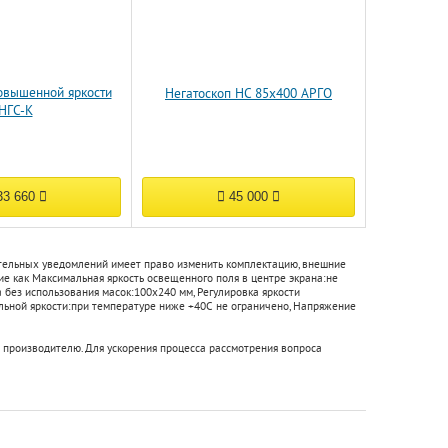
овышенной яркости
Негатоскоп НС 85х400 АРГО
НГС-К
3 660
45 000
ительных уведомлений имеет право изменить комплектацию, внешние
кие как
Максимальная яркость освещенного поля в центре экрана:
не
без использования масок:
100х240 мм
,
Регулировка яркости
ьной яркости:
при температуре ниже +40С не ограничено
,
Напряжение
 производителю. Для ускорения процесса рассмотрения вопроса