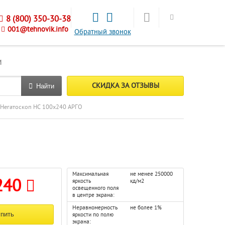
8 (800) 350-30-38
001@tehnovik.info
Обратный звонок
М
СКИДКА ЗА ОТЗЫВЫ
Найти
Негатоскоп НС 100х240 АРГО
Максимальная
не менее 250000
240
яркость
кд/м2
освещенного поля
в центре экрана:
Неравномерность
не более 1%
яркости по полю
экрана: