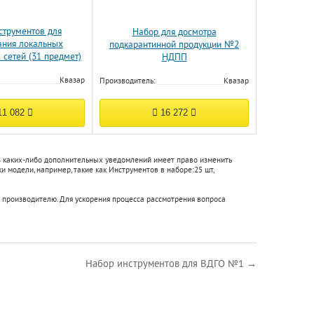
струментов для
Набор для досмотра
ания локальных
подкарантинной продукции №2
сетей (31 предмет)
НДПП
Квазар
Производитель:
Квазар
1 082
16 272
ез каких-либо дополнительных уведомлений имеет право изменить
и модели, например, такие как
Инструментов в наборе:
25 шт
,
 производителю. Для ускорения процесса рассмотрения вопроса
Набор инструментов для ВДГО №1 →