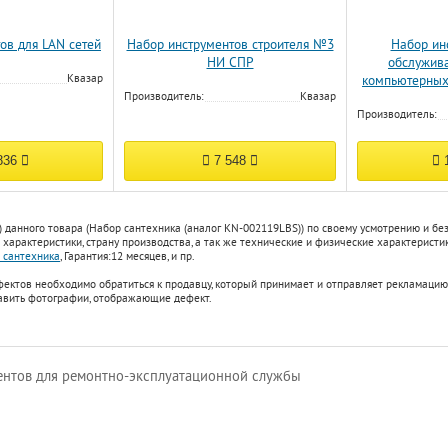
ов для LAN сетей
Набор инструментов строителя №3
Набор ин
НИ СПР
обслужив
Квазар
компьютерных 
Производитель:
Квазар
Производитель:
836
7 548
1
) данного товара (Набор сантехника (аналог KN-002119LBS)) по своему усмотрению и б
характеристики, страну производства, а так же технические и физические характеристик
 сантехника
,
Гарантия:
12 месяцев
, и пр.
фектов необходимо обратиться к продавцу, который принимает и отправляет рекламацию
авить фотографии, отображающие дефект.
нтов для ремонтно-эксплуатационной службы