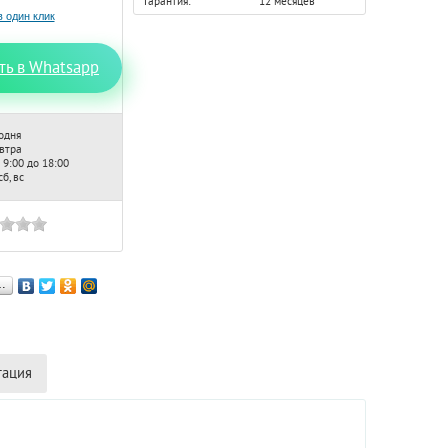
Гарантия:
12 месяцев
ть в Whatsapp
одня
автра
 9:00 до 18:00
б, вс
…
тация