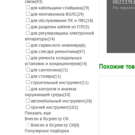
002119L
связи
(43)
Мы перезво
для кабельщика-спайщика
(29)
для монтажников ВОЛС
(29)
для обслуживания ПК и ЛВС
(18)
для разделки кабеля из ПЭТ
(5)
для регулировщика электронной
аппаратуры
(14)
для сервисного инженера
(6)
для слесаря ремонтника
(97)
для ремонта холодильных
установок и кондиционеров
(14)
Похожие то
для сантехника
(15)
для столяра
(11)
строительный инструмент
(11)
для контроля и анализа
окружающей среды
(10)
автомобильный инструмент
(28)
прочий инструмент
(102)
Показать еще
Внесен в Госреестр СИ
Внесен в Госреестр СИ
(0)
Популярные подборки