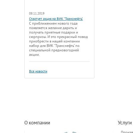
08.11.2019
Стартует акция на ВИК "Транснефть"
С приближением нового года
появляется желание дарить и
получать приятные подарки и
сюрпризы. И это прекрасный повод
приобрести в нашей компании
набор для ВИК "Транснефть" по
специальной предновогодней
акции.
Все новости
О компании
Услуги
Произв