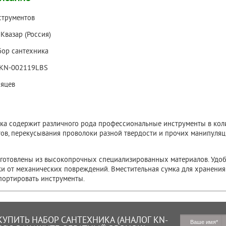
струментов
:
Квазар (Россия)
бор сантехника
 KN-002119LBS
яцев
ка содержит различного рода профессиональные инструменты в колич
тов, перекусывания проволоки разной твердости и прочих манипуля
готовлены из высокопрочных специализированных материалов. Удобн
ки от механических повреждений. Вместительная сумка для хранения 
портировать инструменты.
КУПИТЬ НАБОР САНТЕХНИКА (АНАЛОГ KN-