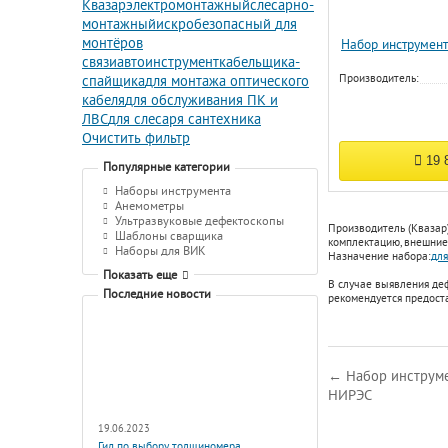
Квазар
электромонтажный
слесарно-
монтажный
искробезопасный
для
монтёров
Набор инструмент
связи
автоинструмент
кабельщика-
Производитель:
спайщика
для монтажа оптического
кабеля
для обслуживания ПК и
ЛВС
для слесаря сантехника
Очистить фильтр
19 
Популярные категории
Наборы инструмента
Анемометры
Ультразвуковые дефектоскопы
Производитель (Квазар
Шаблоны сварщика
комплектацию, внешние 
Наборы для ВИК
Назначение набора:
для
Показать еще
В случае выявления де
Последние новости
рекомендуется предост
← Набор инструме
НИРЭС
19.06.2023
Гид по выбору толщиномера