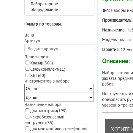
Лабораторное
оборудование
Тип:
Наборы ин
Производитель
Фильтр по товарам:
Назначение:
На
Цена
Модель:
аналог
Артикул
Гарантия:
12 мес
Производитель
Описание:
Квазар
(566)
Связькомплект
(11)
Набор сантехни
КВТ
(60)
захвата предме
Инструментов в наборе
работ.
Инструменты из
обезопасить ру
Назначение набора
уверенно транс
для электрика
(199)
искробезопасный
инструмент
(55)
для монтажников телефонной
ХОТИТЕ 