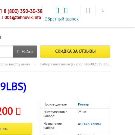
8 (800) 350-30-38
001@tehnovik.info
Обратный звонок
М
СКИДКА ЗА ОТЗЫВЫ
Найти
боры инструмента
→
Набор сантехника (аналог KN-002119LBS)
19LBS)
Производитель
Квазар
200
Инструментов в
25 шт
наборе:
Назначение
для сантехника
набора: