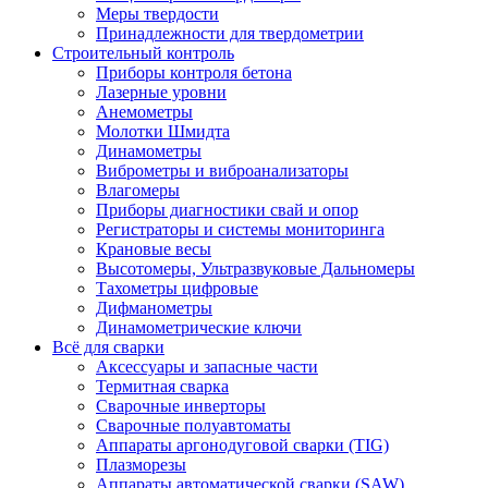
Меры твердости
Принадлежности для твердометрии
Строительный контроль
Приборы контроля бетона
Лазерные уровни
Анемометры
Молотки Шмидта
Динамометры
Виброметры и виброанализаторы
Влагомеры
Приборы диагностики свай и опор
Регистраторы и системы мониторинга
Крановые весы
Высотомеры, Ультразвуковые Дальномеры
Тахометры цифровые
Дифманометры
Динамометрические ключи
Всё для сварки
Аксессуары и запасные части
Термитная сварка
Сварочные инверторы
Сварочные полуавтоматы
Аппараты аргонодуговой сварки (TIG)
Плазморезы
Аппараты автоматической сварки (SAW)