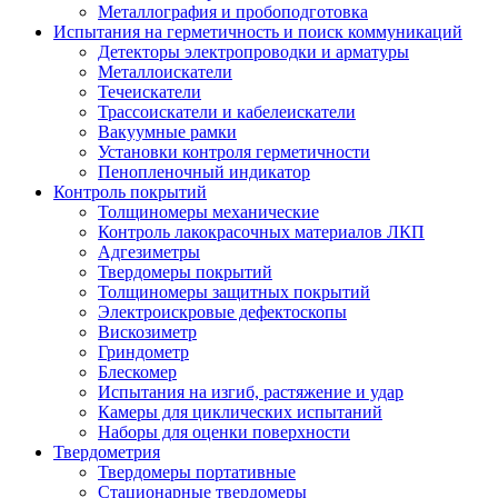
Металлография и пробоподготовка
Испытания на герметичность и поиск коммуникаций
Детекторы электропроводки и арматуры
Металлоискатели
Течеискатели
Трассоискатели и кабелеискатели
Вакуумные рамки
Установки контроля герметичности
Пенопленочный индикатор
Контроль покрытий
Толщиномеры механические
Контроль лакокрасочных материалов ЛКП
Адгезиметры
Твердомеры покрытий
Толщиномеры защитных покрытий
Электроискровые дефектоскопы
Вискозиметр
Гриндометр
Блескомер
Испытания на изгиб, растяжение и удар
Камеры для циклических испытаний
Наборы для оценки поверхности
Твердометрия
Твердомеры портативные
Стационарные твердомеры