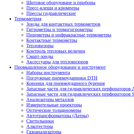
Щитовое оборудоване и приборы
Пресс-клещи и кримперы
Прессы гидравлические
Термометрия
Зонды для контактных термометров
Гигрометры и термогигрометры
Пирометры и инфракрасные термометры
Контактные термометры
Тепловизоры
Контроль тепловых величин
Смарт-зонды
Аксессуары для тепловизоров
Промышленное оборудование и инструмент
Наборы инструмента
Погружные пневмоударники DTH
Коронки для пневмоударного бурения
Запасные части для гидравлических перфораторов A
Запасные части для гидравлических перфораторов S
Анализаторы металлов
Измерительные проекторы
Оптические толщиномеры
Автотрансформаторы (Латры)
Светильники
Алкотестеры
Газоанализаторы