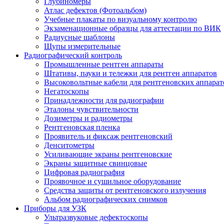
Глубиномеры
Атлас дефектов (Фотоальбом)
Учебные плакаты по визуальному контролю
Экзаменационные образцы для аттестации по ВИК
Радиусные шаблоны
Щупы измерительные
Радиографический контроль
Промышленные рентген аппараты
Штативы, пауки и тележки для рентген аппаратов
Высоковольтные кабели для рентгеновских аппарат
Негатоскопы
Принадлежности для радиографии
Эталоны чувствительности
Дозиметры и радиометры
Рентгеновская пленка
Проявитель и фиксаж рентгеновский
Денситометры
Усиливающие экраны рентгеновские
Экраны защитные свинцовые
Цифровая радиография
Проявочное и сушильное оборудование
Средства защиты от рентгеновского излучения
Альбом радиографических снимков
Приборы для УЗК
Ультразвуковые дефектоскопы