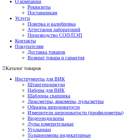
О компании
Реквизиты
Поставщикам
Услуги
Поверка и калибровка
Аттестация лабораторий
Производство СОП/ПЭП
Контакты
Покупателям
Доставка товаров
Возврат товара и гарантия
Каталог товаров
Инструменты для ВИК
Штангенциркули
Наборы для ВИК
Шаблоны сварщика
Люксметры, яркомеры, пульсметры
Образцы шероховатости
Измерители шероховатости (профилометры)
Видеоэндоскопы
Лупы измерительные
Угольники
Толщиномеры индикаторные