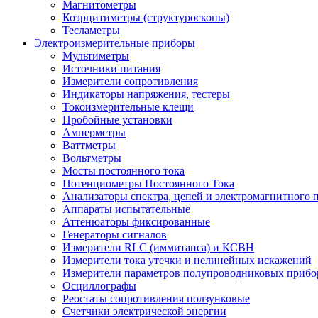
Магнитометры
Коэрцитиметры (структуроскопы)
Тесламетры
Электроизмерительные приборы
Мультиметры
Источники питания
Измерители сопротивления
Индикаторы напряжения, тестеры
Токоизмерительные клещи
Пробойные установки
Амперметры
Ваттметры
Вольтметры
Мосты постоянного тока
Потенциометры Постоянного Тока
Анализаторы спектра, цепей и электромагнитного 
Аппараты испытательные
Аттенюаторы фиксированные
Генераторы сигналов
Измерители RLC (иммитанса) и КСВН
Измерители тока утечки и нелинейных искажений
Измерители параметров полупроводниковых прибо
Осциллографы
Реостаты сопротивления ползунковые
Счетчики электрической энергии