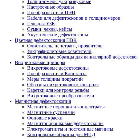
Толщиномеры ультразвуковые
Настроечные образцы
Преобразователи ПЭП
Кабели для дефектоскопов и толщиномеров
Гель для УЗК
Сумки, чехлы, кейсы
Акустические дефектоскопы
Цветная дефектоскопия ПВК
Очиститель, пенетрант, проявитель
Ультрафиолетовые осветители
Контрольные образцы для капиллярной дефектоско
Вихретоковые приборы
Вихретоковые дефектоскопы
Преобразователи Константа
Меры толщины покрытий
Образцы вихретокового контроля
Каретки для контроля резьбы
Вихретоковые преобразователи
Магнитная дефектоскопия
Магнитные порошки и концентраты
Магнитные суспензии
Фоновые краски
Магнитопорошковые дефектоскопы
Электромагниты и постоянные магниты
Контрольные образцы для МПД