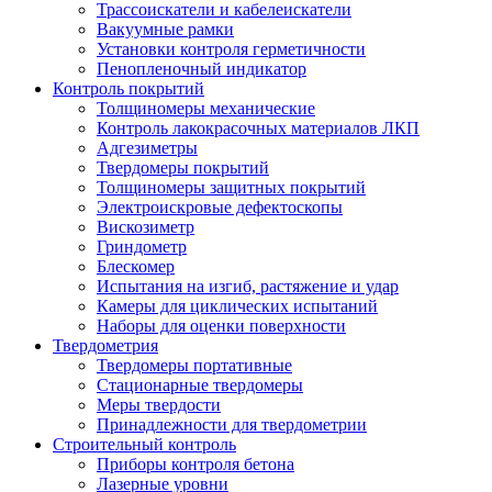
Трассоискатели и кабелеискатели
Вакуумные рамки
Установки контроля герметичности
Пенопленочный индикатор
Контроль покрытий
Толщиномеры механические
Контроль лакокрасочных материалов ЛКП
Адгезиметры
Твердомеры покрытий
Толщиномеры защитных покрытий
Электроискровые дефектоскопы
Вискозиметр
Гриндометр
Блескомер
Испытания на изгиб, растяжение и удар
Камеры для циклических испытаний
Наборы для оценки поверхности
Твердометрия
Твердомеры портативные
Стационарные твердомеры
Меры твердости
Принадлежности для твердометрии
Строительный контроль
Приборы контроля бетона
Лазерные уровни