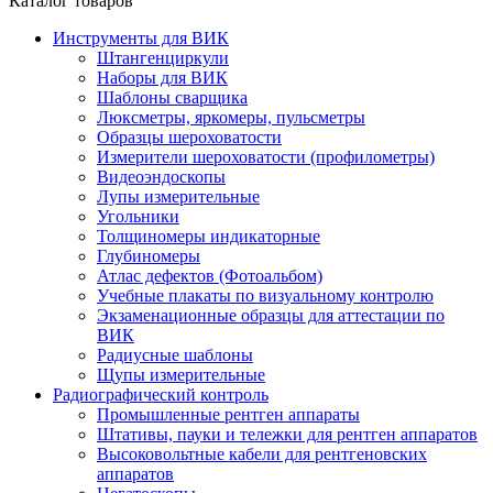
Каталог товаров
Инструменты для ВИК
Штангенциркули
Наборы для ВИК
Шаблоны сварщика
Люксметры, яркомеры, пульсметры
Образцы шероховатости
Измерители шероховатости (профилометры)
Видеоэндоскопы
Лупы измерительные
Угольники
Толщиномеры индикаторные
Глубиномеры
Атлас дефектов (Фотоальбом)
Учебные плакаты по визуальному контролю
Экзаменационные образцы для аттестации по
ВИК
Радиусные шаблоны
Щупы измерительные
Радиографический контроль
Промышленные рентген аппараты
Штативы, пауки и тележки для рентген аппаратов
Высоковольтные кабели для рентгеновских
аппаратов