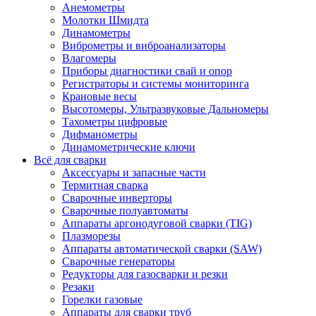
Анемометры
Молотки Шмидта
Динамометры
Виброметры и виброанализаторы
Влагомеры
Приборы диагностики свай и опор
Регистраторы и системы мониторинга
Крановые весы
Высотомеры, Ультразвуковые Дальномеры
Тахометры цифровые
Дифманометры
Динамометрические ключи
Всё для сварки
Аксессуары и запасные части
Термитная сварка
Сварочные инверторы
Сварочные полуавтоматы
Аппараты аргонодуговой сварки (TIG)
Плазморезы
Аппараты автоматической сварки (SAW)
Сварочные генераторы
Редукторы для газосварки и резки
Резаки
Горелки газовые
Аппараты для сварки труб