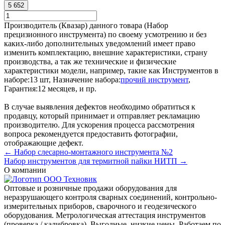
5 652
Производитель (Квазар) данного товара (Набор
прецизионного инструмента) по своему усмотрению и без
каких-либо дополнительных уведомлений имеет право
изменить комплектацию, внешние характеристики, страну
производства, а так же технические и физические
характеристики модели, например, такие как
Инструментов в
наборе:
13 шт
,
Назначение набора:
прочий инструмент
,
Гарантия:
12 месяцев
, и пр.
В случае выявления дефектов необходимо обратиться к
продавцу, который принимает и отправляет рекламацию
производителю. Для ускорения процесса рассмотрения
вопроса рекомендуется предоставить фотографии,
отображающие дефект.
← Набор слесарно-монтажного инструмента №2
Набор инструментов для термитной пайки НИТП →
О компании
Оптовые и розничные продажи оборудования для
неразрушающего контроля сварных соединений, контрольно-
измерительных приборов, сварочного и геодезического
оборудования. Метрологическая аттестация инструментов
(проверка / калибровка). Выгодные, низкие цены. Работаем по