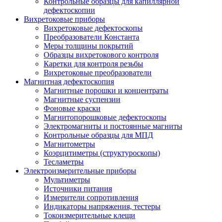
Контрольные образцы для капиллярной
дефектоскопии
Вихретоковые приборы
Вихретоковые дефектоскопы
Преобразователи Константа
Меры толщины покрытий
Образцы вихретокового контроля
Каретки для контроля резьбы
Вихретоковые преобразователи
Магнитная дефектоскопия
Магнитные порошки и концентраты
Магнитные суспензии
Фоновые краски
Магнитопорошковые дефектоскопы
Электромагниты и постоянные магниты
Контрольные образцы для МПД
Магнитометры
Коэрцитиметры (структуроскопы)
Тесламетры
Электроизмерительные приборы
Мультиметры
Источники питания
Измерители сопротивления
Индикаторы напряжения, тестеры
Токоизмерительные клещи