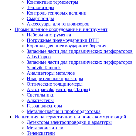
Контактные термометры
Тепловизоры
Контроль тепловых величин
Смарт-зонды
Аксессуары для тепловизоров
Промышленное оборудование и инструмент
Наборы инструмента
Погружные пневмоударники DTH
Коронки для пневмоударного бурения
Запасные части для гидравлических перфораторов
Atlas Copco
Запасные части для гидравлических перфораторов
Sandvik Tamrock
Анализаторы металлов
Измерительные проекторы
Оптические толщиномеры
Автотрансформаторы (Латры)
Светильники
Алкотестеры
Газоанализаторы
Металлография и пробоподготовка
Испытания на герметичность и поиск коммуникаций
Детекторы электропроводки и арматуры
Металлоискатели
Течеискатели