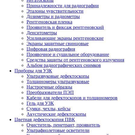
Негатоскопы
Принадлежности для радиографии
Эталоны чувствительности
Дозиметры и радиометры
Рентгеновская пленка
Проявитель и фиксаж рентгеновский
Денситометры
Усиливающие экраны рентгеновские
Экраны защитные свинцовые
Цифровая радиография
Проявочное и сушильное оборудование
Средства защиты от рентгеновского излучения
Альбом радиографических снимков
Приборы для УЗК
Ультразвуковые дефектоскопы
Толщиномеры ультразвуковые
Настроечные образцы
Преобразователи ПЭП
Кабели для дефектоскопов и толщиномеров
Гель для УЗК
Сумки, чехлы, кейсы
Акустические дефектоскопы
Цветная дефектоскопия ПВК
Очиститель, пенетрант, проявитель
Ультрафиолетовые осветители