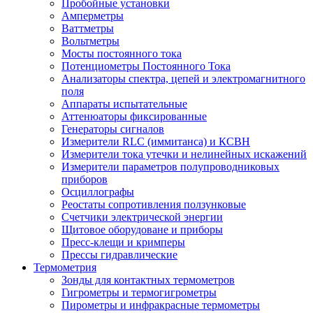
Пробойные установки
Амперметры
Ваттметры
Вольтметры
Мосты постоянного тока
Потенциометры Постоянного Тока
Анализаторы спектра, цепей и электромагнитного
поля
Аппараты испытательные
Аттенюаторы фиксированные
Генераторы сигналов
Измерители RLC (иммитанса) и КСВН
Измерители тока утечки и нелинейных искажений
Измерители параметров полупроводниковых
приборов
Осциллографы
Реостаты сопротивления ползунковые
Счетчики электрической энергии
Щитовое оборудоване и приборы
Пресс-клещи и кримперы
Прессы гидравлические
Термометрия
Зонды для контактных термометров
Гигрометры и термогигрометры
Пирометры и инфракрасные термометры