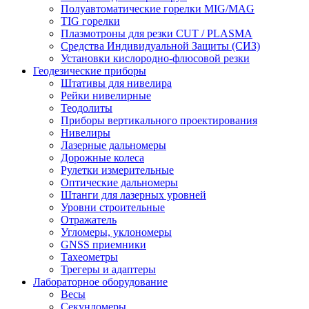
Полуавтоматические горелки MIG/MAG
TIG горелки
Плазмотроны для резки CUT / PLASMA
Средства Индивидуальной Защиты (СИЗ)
Установки кислородно-флюсовой резки
Геодезические приборы
Штативы для нивелира
Рейки нивелирные
Теодолиты
Приборы вертикального проектирования
Нивелиры
Лазерные дальномеры
Дорожные колеса
Рулетки измерительные
Оптические дальномеры
Штанги для лазерных уровней
Уровни строительные
Отражатель
Угломеры, уклономеры
GNSS приемники
Тахеометры
Трегеры и адаптеры
Лабораторное оборудование
Весы
Секундомеры