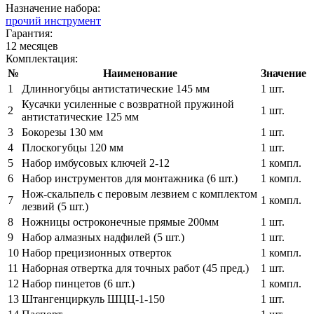
Назначение набора:
прочий инструмент
Гарантия:
12 месяцев
Комплектация:
№
Наименование
Значение
1
Длинногубцы антистатические 145 мм
1 шт.
Кусачки усиленные с возвратной пружиной
2
1 шт.
антистатические 125 мм
3
Бокорезы 130 мм
1 шт.
4
Плоскогубцы 120 мм
1 шт.
5
Набор имбусовых ключей 2-12
1 компл.
6
Набор инструментов для монтажника (6 шт.)
1 компл.
Нож-скальпель с перовым лезвием с комплектом
7
1 компл.
лезвий (5 шт.)
8
Ножницы остроконечные прямые 200мм
1 шт.
9
Набор алмазных надфилей (5 шт.)
1 шт.
10
Набор прецизионных отверток
1 компл.
11
Наборная отвертка для точных работ (45 пред.)
1 шт.
12
Набор пинцетов (6 шт.)
1 компл.
13
Штангенциркуль ШЦЦ-1-150
1 шт.