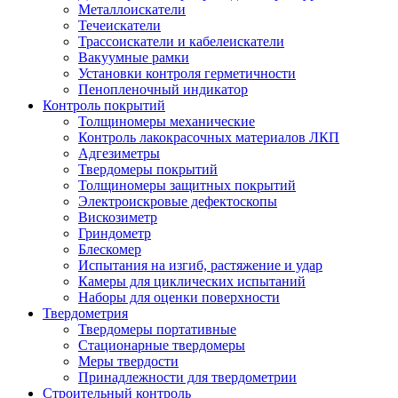
Металлоискатели
Течеискатели
Трассоискатели и кабелеискатели
Вакуумные рамки
Установки контроля герметичности
Пенопленочный индикатор
Контроль покрытий
Толщиномеры механические
Контроль лакокрасочных материалов ЛКП
Адгезиметры
Твердомеры покрытий
Толщиномеры защитных покрытий
Электроискровые дефектоскопы
Вискозиметр
Гриндометр
Блескомер
Испытания на изгиб, растяжение и удар
Камеры для циклических испытаний
Наборы для оценки поверхности
Твердометрия
Твердомеры портативные
Стационарные твердомеры
Меры твердости
Принадлежности для твердометрии
Строительный контроль