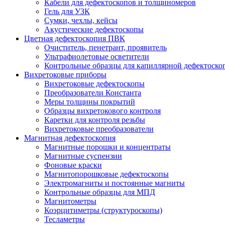
Кабели для дефектоскопов и толщиномеров
Гель для УЗК
Сумки, чехлы, кейсы
Акустические дефектоскопы
Цветная дефектоскопия ПВК
Очиститель, пенетрант, проявитель
Ультрафиолетовые осветители
Контрольные образцы для капиллярной дефектоско
Вихретоковые приборы
Вихретоковые дефектоскопы
Преобразователи Константа
Меры толщины покрытий
Образцы вихретокового контроля
Каретки для контроля резьбы
Вихретоковые преобразователи
Магнитная дефектоскопия
Магнитные порошки и концентраты
Магнитные суспензии
Фоновые краски
Магнитопорошковые дефектоскопы
Электромагниты и постоянные магниты
Контрольные образцы для МПД
Магнитометры
Коэрцитиметры (структуроскопы)
Тесламетры