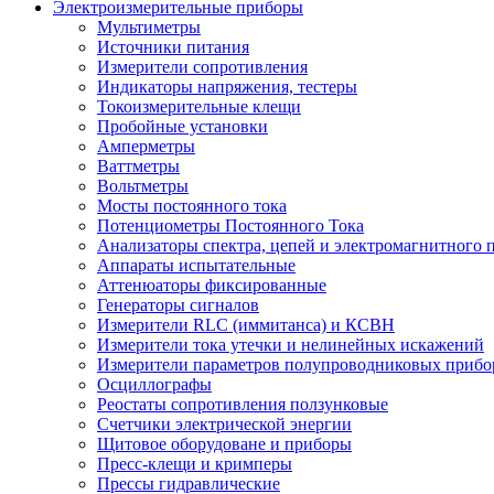
Электроизмерительные приборы
Мультиметры
Источники питания
Измерители сопротивления
Индикаторы напряжения, тестеры
Токоизмерительные клещи
Пробойные установки
Амперметры
Ваттметры
Вольтметры
Мосты постоянного тока
Потенциометры Постоянного Тока
Анализаторы спектра, цепей и электромагнитного 
Аппараты испытательные
Аттенюаторы фиксированные
Генераторы сигналов
Измерители RLC (иммитанса) и КСВН
Измерители тока утечки и нелинейных искажений
Измерители параметров полупроводниковых прибо
Осциллографы
Реостаты сопротивления ползунковые
Счетчики электрической энергии
Щитовое оборудоване и приборы
Пресс-клещи и кримперы
Прессы гидравлические