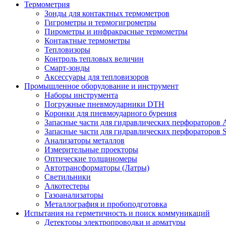
Термометрия
Зонды для контактных термометров
Гигрометры и термогигрометры
Пирометры и инфракрасные термометры
Контактные термометры
Тепловизоры
Контроль тепловых величин
Смарт-зонды
Аксессуары для тепловизоров
Промышленное оборудование и инструмент
Наборы инструмента
Погружные пневмоударники DTH
Коронки для пневмоударного бурения
Запасные части для гидравлических перфораторов A
Запасные части для гидравлических перфораторов S
Анализаторы металлов
Измерительные проекторы
Оптические толщиномеры
Автотрансформаторы (Латры)
Светильники
Алкотестеры
Газоанализаторы
Металлография и пробоподготовка
Испытания на герметичность и поиск коммуникаций
Детекторы электропроводки и арматуры