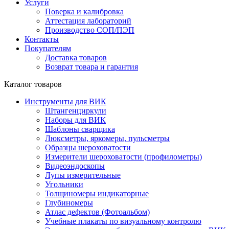
Услуги
Поверка и калибровка
Аттестация лабораторий
Производство СОП/ПЭП
Контакты
Покупателям
Доставка товаров
Возврат товара и гарантия
Каталог товаров
Инструменты для ВИК
Штангенциркули
Наборы для ВИК
Шаблоны сварщика
Люксметры, яркомеры, пульсметры
Образцы шероховатости
Измерители шероховатости (профилометры)
Видеоэндоскопы
Лупы измерительные
Угольники
Толщиномеры индикаторные
Глубиномеры
Атлас дефектов (Фотоальбом)
Учебные плакаты по визуальному контролю