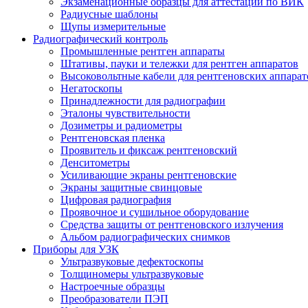
Экзаменационные образцы для аттестации по ВИК
Радиусные шаблоны
Щупы измерительные
Радиографический контроль
Промышленные рентген аппараты
Штативы, пауки и тележки для рентген аппаратов
Высоковольтные кабели для рентгеновских аппарат
Негатоскопы
Принадлежности для радиографии
Эталоны чувствительности
Дозиметры и радиометры
Рентгеновская пленка
Проявитель и фиксаж рентгеновский
Денситометры
Усиливающие экраны рентгеновские
Экраны защитные свинцовые
Цифровая радиография
Проявочное и сушильное оборудование
Средства защиты от рентгеновского излучения
Альбом радиографических снимков
Приборы для УЗК
Ультразвуковые дефектоскопы
Толщиномеры ультразвуковые
Настроечные образцы
Преобразователи ПЭП