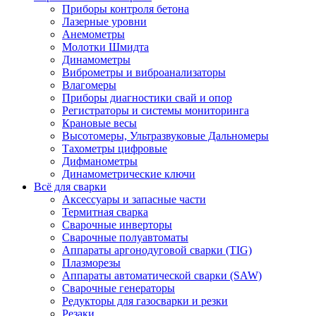
Приборы контроля бетона
Лазерные уровни
Анемометры
Молотки Шмидта
Динамометры
Виброметры и виброанализаторы
Влагомеры
Приборы диагностики свай и опор
Регистраторы и системы мониторинга
Крановые весы
Высотомеры, Ультразвуковые Дальномеры
Тахометры цифровые
Дифманометры
Динамометрические ключи
Всё для сварки
Аксессуары и запасные части
Термитная сварка
Сварочные инверторы
Сварочные полуавтоматы
Аппараты аргонодуговой сварки (TIG)
Плазморезы
Аппараты автоматической сварки (SAW)
Сварочные генераторы
Редукторы для газосварки и резки
Резаки