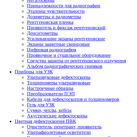
Негатоскопы
Принадлежности для радиографии
Эталоны чувствительности
Дозиметры и радиометры
Рентгеновская пленка
Проявитель и фиксаж рентгеновский
Денситометры
Усиливающие экраны рентгеновские
Экраны защитные свинцовые
Цифровая радиография
Проявочное и сушильное оборудование
Средства защиты от рентгеновского излучения
Альбом радиографических снимков
Приборы для УЗК
Ультразвуковые дефектоскопы
Толщиномеры ультразвуковые
Настроечные образцы
Преобразователи ПЭП
Кабели для дефектоскопов и толщиномеров
Гель для УЗК
Сумки, чехлы, кейсы
Акустические дефектоскопы
Цветная дефектоскопия ПВК
Очиститель, пенетрант, проявитель
Ультрафиолетовые осветители