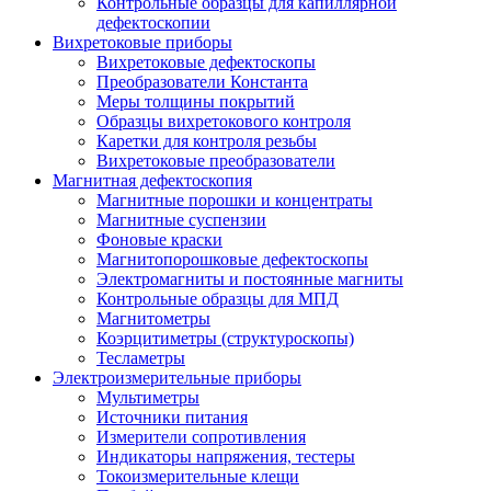
Контрольные образцы для капиллярной
дефектоскопии
Вихретоковые приборы
Вихретоковые дефектоскопы
Преобразователи Константа
Меры толщины покрытий
Образцы вихретокового контроля
Каретки для контроля резьбы
Вихретоковые преобразователи
Магнитная дефектоскопия
Магнитные порошки и концентраты
Магнитные суспензии
Фоновые краски
Магнитопорошковые дефектоскопы
Электромагниты и постоянные магниты
Контрольные образцы для МПД
Магнитометры
Коэрцитиметры (структуроскопы)
Тесламетры
Электроизмерительные приборы
Мультиметры
Источники питания
Измерители сопротивления
Индикаторы напряжения, тестеры
Токоизмерительные клещи