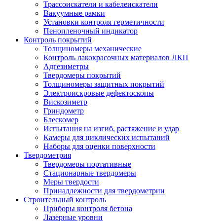
Трассоискатели и кабелеискатели
Вакуумные рамки
Установки контроля герметичности
Пенопленочный индикатор
Контроль покрытий
Толщиномеры механические
Контроль лакокрасочных материалов ЛКП
Адгезиметры
Твердомеры покрытий
Толщиномеры защитных покрытий
Электроискровые дефектоскопы
Вискозиметр
Гриндометр
Блескомер
Испытания на изгиб, растяжение и удар
Камеры для циклических испытаний
Наборы для оценки поверхности
Твердометрия
Твердомеры портативные
Стационарные твердомеры
Меры твердости
Принадлежности для твердометрии
Строительный контроль
Приборы контроля бетона
Лазерные уровни