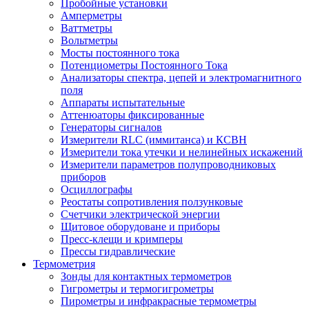
Пробойные установки
Амперметры
Ваттметры
Вольтметры
Мосты постоянного тока
Потенциометры Постоянного Тока
Анализаторы спектра, цепей и электромагнитного
поля
Аппараты испытательные
Аттенюаторы фиксированные
Генераторы сигналов
Измерители RLC (иммитанса) и КСВН
Измерители тока утечки и нелинейных искажений
Измерители параметров полупроводниковых
приборов
Осциллографы
Реостаты сопротивления ползунковые
Счетчики электрической энергии
Щитовое оборудоване и приборы
Пресс-клещи и кримперы
Прессы гидравлические
Термометрия
Зонды для контактных термометров
Гигрометры и термогигрометры
Пирометры и инфракрасные термометры