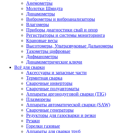
Анемометры
Молотки Шмидта
Динамометры
Виброметры и виброанализаторы
Влагомеры
Приборы диагностики свай и опор
Регистраторы и системы мониторинга
Крановые весы
Высотомеры, Ультразвуковые Дальномеры
Тахометры цифровые
Дифманометры
Динамометрические ключи
Всё для сварки
Аксессуары и запасные части
Термитная сварка
Сварочные инверторы
Сварочные полуавтоматы
Аппараты аргонодуговой сварки (TIG)
Плазморезы
Аппараты автоматической сварки (SAW)
Сварочные генераторы
Редукторы для газосварки и резки
Резаки
Горелки газовые
Аппараты для сварки труб