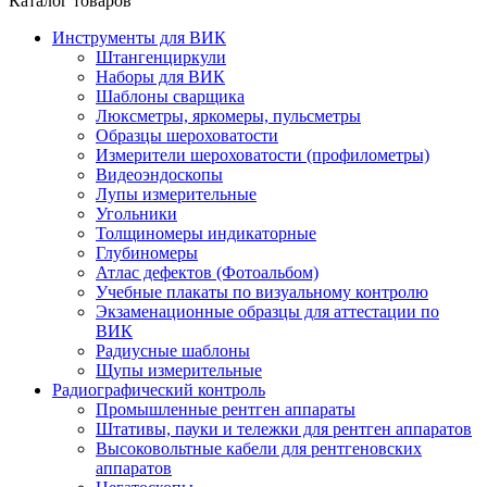
Каталог товаров
Инструменты для ВИК
Штангенциркули
Наборы для ВИК
Шаблоны сварщика
Люксметры, яркомеры, пульсметры
Образцы шероховатости
Измерители шероховатости (профилометры)
Видеоэндоскопы
Лупы измерительные
Угольники
Толщиномеры индикаторные
Глубиномеры
Атлас дефектов (Фотоальбом)
Учебные плакаты по визуальному контролю
Экзаменационные образцы для аттестации по
ВИК
Радиусные шаблоны
Щупы измерительные
Радиографический контроль
Промышленные рентген аппараты
Штативы, пауки и тележки для рентген аппаратов
Высоковольтные кабели для рентгеновских
аппаратов