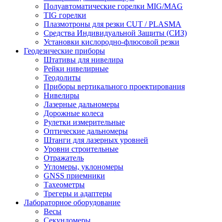
Полуавтоматические горелки MIG/MAG
TIG горелки
Плазмотроны для резки CUT / PLASMA
Средства Индивидуальной Защиты (СИЗ)
Установки кислородно-флюсовой резки
Геодезические приборы
Штативы для нивелира
Рейки нивелирные
Теодолиты
Приборы вертикального проектирования
Нивелиры
Лазерные дальномеры
Дорожные колеса
Рулетки измерительные
Оптические дальномеры
Штанги для лазерных уровней
Уровни строительные
Отражатель
Угломеры, уклономеры
GNSS приемники
Тахеометры
Трегеры и адаптеры
Лабораторное оборудование
Весы
Секундомеры