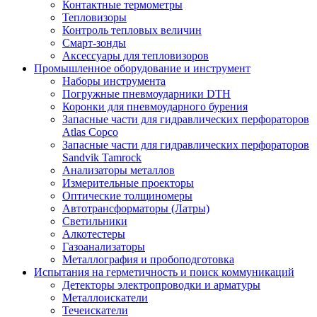
Контактные термометры
Тепловизоры
Контроль тепловых величин
Смарт-зонды
Аксессуары для тепловизоров
Промышленное оборудование и инструмент
Наборы инструмента
Погружные пневмоударники DTH
Коронки для пневмоударного бурения
Запасные части для гидравлических перфораторов
Atlas Copco
Запасные части для гидравлических перфораторов
Sandvik Tamrock
Анализаторы металлов
Измерительные проекторы
Оптические толщиномеры
Автотрансформаторы (Латры)
Светильники
Алкотестеры
Газоанализаторы
Металлография и пробоподготовка
Испытания на герметичность и поиск коммуникаций
Детекторы электропроводки и арматуры
Металлоискатели
Течеискатели