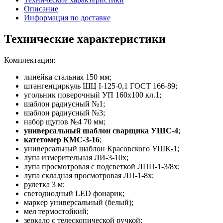
Описание
Информация по доставке
Технические характеристики
Комплектация:
линейка стальная 150 мм;
штангенциркуль ШЦ I-125-0,1 ГОСТ 166-89;
угольник поверочный УП 160х100 кл.1;
шаблон радиусный №1;
шаблон радиусный №3;
набор щупов №4 70 мм;
универсальный шаблон сварщика УШС-4
;
катетомер КМС-3-16
;
универсальный шаблон Красовского УШК-1;
лупа измерительная ЛИ-3-10х;
лупа просмотровая с подсветкой ЛПП-1-3/8х;
лупа складная просмотровая ЛП-1-8x;
рулетка 3 м;
светодиодный LED фонарик;
маркер универсальный (белый);
мел термостойкий;
зеркало с телескопической ручкой;