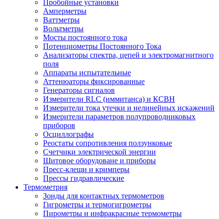
Пробойные установки
Амперметры
Ваттметры
Вольтметры
Мосты постоянного тока
Потенциометры Постоянного Тока
Анализаторы спектра, цепей и электромагнитного
поля
Аппараты испытательные
Аттенюаторы фиксированные
Генераторы сигналов
Измерители RLC (иммитанса) и КСВН
Измерители тока утечки и нелинейных искажений
Измерители параметров полупроводниковых
приборов
Осциллографы
Реостаты сопротивления ползунковые
Счетчики электрической энергии
Щитовое оборудоване и приборы
Пресс-клещи и кримперы
Прессы гидравлические
Термометрия
Зонды для контактных термометров
Гигрометры и термогигрометры
Пирометры и инфракрасные термометры