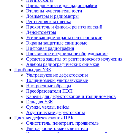
Негатоскопы
Принадлежности для радиографии
Эталоны чувствительности
Дозиметры и радиометры
Рентгеновская пленка
Проявитель и фиксаж рентгеновский
Денситометры
Усиливающие экраны рентгеновские
Экраны защитные свинцовые
Цифровая радиография
Проявочное и сушильное оборудование
Средства защиты от рентгеновского излучения
Альбом радиографических снимков
Приборы для УЗК
Ультразвуковые дефектоскопы
Толщиномеры ультразвуковые
Настроечные образцы
Преобразователи ПЭП
Кабели для дефектоскопов и толщиномеров
Гель для УЗК
Сумки, чехлы, кейсы
Акустические дефектоскопы
Цветная дефектоскопия ПВК
Очиститель, пенетрант, проявитель
Ультрафиолетовые осветители