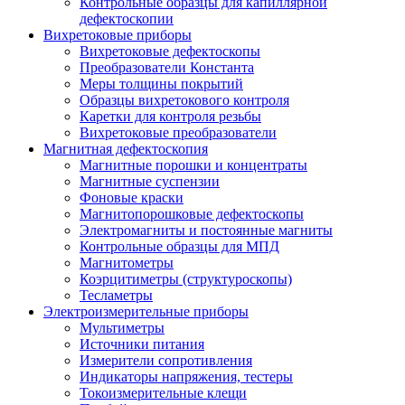
Контрольные образцы для капиллярной
дефектоскопии
Вихретоковые приборы
Вихретоковые дефектоскопы
Преобразователи Константа
Меры толщины покрытий
Образцы вихретокового контроля
Каретки для контроля резьбы
Вихретоковые преобразователи
Магнитная дефектоскопия
Магнитные порошки и концентраты
Магнитные суспензии
Фоновые краски
Магнитопорошковые дефектоскопы
Электромагниты и постоянные магниты
Контрольные образцы для МПД
Магнитометры
Коэрцитиметры (структуроскопы)
Тесламетры
Электроизмерительные приборы
Мультиметры
Источники питания
Измерители сопротивления
Индикаторы напряжения, тестеры
Токоизмерительные клещи