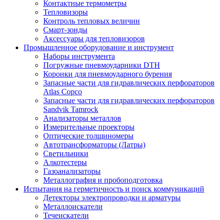
Контактные термометры
Тепловизоры
Контроль тепловых величин
Смарт-зонды
Аксессуары для тепловизоров
Промышленное оборудование и инструмент
Наборы инструмента
Погружные пневмоударники DTH
Коронки для пневмоударного бурения
Запасные части для гидравлических перфораторов
Atlas Copco
Запасные части для гидравлических перфораторов
Sandvik Tamrock
Анализаторы металлов
Измерительные проекторы
Оптические толщиномеры
Автотрансформаторы (Латры)
Светильники
Алкотестеры
Газоанализаторы
Металлография и пробоподготовка
Испытания на герметичность и поиск коммуникаций
Детекторы электропроводки и арматуры
Металлоискатели
Течеискатели