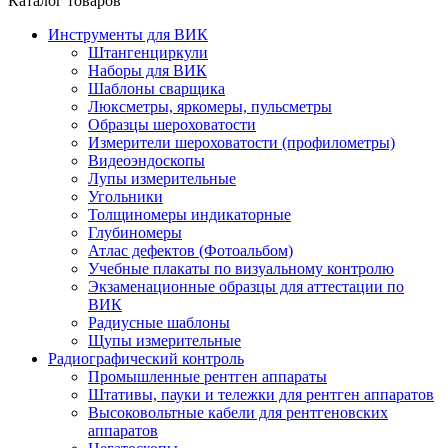
Каталог товаров
Инструменты для ВИК
Штангенциркули
Наборы для ВИК
Шаблоны сварщика
Люксметры, яркомеры, пульсметры
Образцы шероховатости
Измерители шероховатости (профилометры)
Видеоэндоскопы
Лупы измерительные
Угольники
Толщиномеры индикаторные
Глубиномеры
Атлас дефектов (Фотоальбом)
Учебные плакаты по визуальному контролю
Экзаменационные образцы для аттестации по
ВИК
Радиусные шаблоны
Щупы измерительные
Радиографический контроль
Промышленные рентген аппараты
Штативы, пауки и тележки для рентген аппаратов
Высоковольтные кабели для рентгеновских
аппаратов