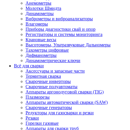
Анемометры
Молотки Шмидта
Динамометры
Виброметры и виброанализаторы
Влагомеры
Приборы диагностики свай и опор
Регистраторы и системы мониторинга
Крановые весы
Высотомеры, Ультразвуковые Дальномеры
Тахометры цифровые
Дифманометры
Динамометрические ключи
Всё для сварки
Аксессуары и запасные части
Термитная сварка
Сварочные инверторы
Сварочные полуавтоматы
Аппараты аргонодуговой сварки (TIG)
Плазморезы
Аппараты автоматической сварки (SAW)
Сварочные генераторы
Редукторы для газосварки и резки
Резаки
Горелки газовые
Аппараты для сварки труб