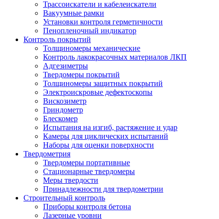
Трассоискатели и кабелеискатели
Вакуумные рамки
Установки контроля герметичности
Пенопленочный индикатор
Контроль покрытий
Толщиномеры механические
Контроль лакокрасочных материалов ЛКП
Адгезиметры
Твердомеры покрытий
Толщиномеры защитных покрытий
Электроискровые дефектоскопы
Вискозиметр
Гриндометр
Блескомер
Испытания на изгиб, растяжение и удар
Камеры для циклических испытаний
Наборы для оценки поверхности
Твердометрия
Твердомеры портативные
Стационарные твердомеры
Меры твердости
Принадлежности для твердометрии
Строительный контроль
Приборы контроля бетона
Лазерные уровни