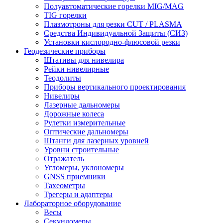
Полуавтоматические горелки MIG/MAG
TIG горелки
Плазмотроны для резки CUT / PLASMA
Средства Индивидуальной Защиты (СИЗ)
Установки кислородно-флюсовой резки
Геодезические приборы
Штативы для нивелира
Рейки нивелирные
Теодолиты
Приборы вертикального проектирования
Нивелиры
Лазерные дальномеры
Дорожные колеса
Рулетки измерительные
Оптические дальномеры
Штанги для лазерных уровней
Уровни строительные
Отражатель
Угломеры, уклономеры
GNSS приемники
Тахеометры
Трегеры и адаптеры
Лабораторное оборудование
Весы
Секундомеры