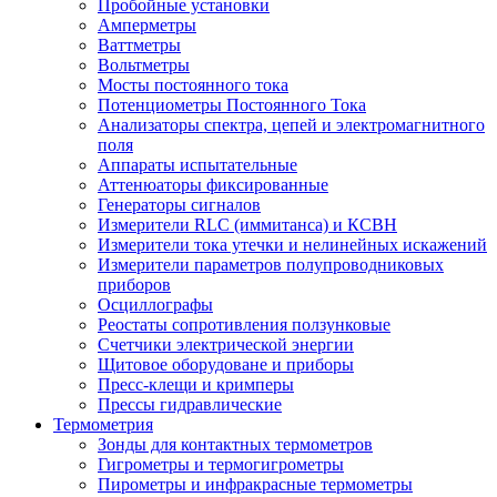
Пробойные установки
Амперметры
Ваттметры
Вольтметры
Мосты постоянного тока
Потенциометры Постоянного Тока
Анализаторы спектра, цепей и электромагнитного
поля
Аппараты испытательные
Аттенюаторы фиксированные
Генераторы сигналов
Измерители RLC (иммитанса) и КСВН
Измерители тока утечки и нелинейных искажений
Измерители параметров полупроводниковых
приборов
Осциллографы
Реостаты сопротивления ползунковые
Счетчики электрической энергии
Щитовое оборудоване и приборы
Пресс-клещи и кримперы
Прессы гидравлические
Термометрия
Зонды для контактных термометров
Гигрометры и термогигрометры
Пирометры и инфракрасные термометры