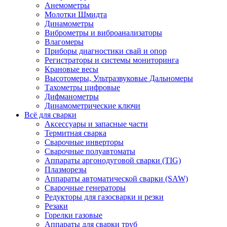
Анемометры
Молотки Шмидта
Динамометры
Виброметры и виброанализаторы
Влагомеры
Приборы диагностики свай и опор
Регистраторы и системы мониторинга
Крановые весы
Высотомеры, Ультразвуковые Дальномеры
Тахометры цифровые
Дифманометры
Динамометрические ключи
Всё для сварки
Аксессуары и запасные части
Термитная сварка
Сварочные инверторы
Сварочные полуавтоматы
Аппараты аргонодуговой сварки (TIG)
Плазморезы
Аппараты автоматической сварки (SAW)
Сварочные генераторы
Редукторы для газосварки и резки
Резаки
Горелки газовые
Аппараты для сварки труб