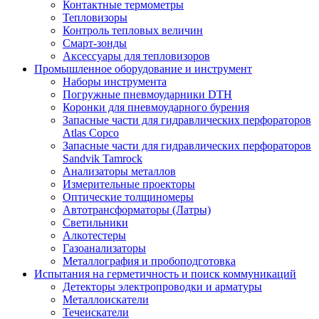
Контактные термометры
Тепловизоры
Контроль тепловых величин
Смарт-зонды
Аксессуары для тепловизоров
Промышленное оборудование и инструмент
Наборы инструмента
Погружные пневмоударники DTH
Коронки для пневмоударного бурения
Запасные части для гидравлических перфораторов
Atlas Copco
Запасные части для гидравлических перфораторов
Sandvik Tamrock
Анализаторы металлов
Измерительные проекторы
Оптические толщиномеры
Автотрансформаторы (Латры)
Светильники
Алкотестеры
Газоанализаторы
Металлография и пробоподготовка
Испытания на герметичность и поиск коммуникаций
Детекторы электропроводки и арматуры
Металлоискатели
Течеискатели