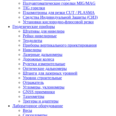
Полуавтоматические горелки MIG/MAG
TIG горелки
Плазмотроны для резки CUT / PLASMA
Средства Индивидуальной Защиты (СИЗ)
Установки кислородно-флюсовой резки
Геодезические приборы
Штативы для нивелира
Рейки нивелирные
Теодолиты
Приборы вертикального проектирования
Нивелиры
Лазерные дальномеры
Дорожные колеса
Рулетки измерительные
Оптические дальномеры
Штанги для лазерных уровней
Уровни строительные
Отражатель
Угломеры, уклономеры
GNSS приемники
Тахеометры
Трегеры и адаптеры
Лабораторное оборудование
Весы
Секундомеры