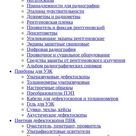
Негатоскопы
Принадлежности для радиографии
Эталоны чувствительности
Дозиметры и радиометры
Рентгеновская пленка
Проявитель и фиксаж рентгеновский
Денситометры
Усиливающие экраны рентгеновские
Экраны защитные свинцовые
Цифровая радиография
Проявочное и сушильное оборудование
Средства защиты от рентгеновского излучения
Альбом радиографических снимков
Приборы для УЗК
Ультразвуковые дефектоскопы
Толщиномеры ультразвуковые
Настроечные образцы
Преобразователи ПЭП
Кабели для дефектоскопов и толщиномеров
Гель для УЗК
Сумки, чехлы, кейсы
Акустические дефектоскопы
Цветная дефектоскопия ПВК
Очиститель, пенетрант, проявитель
Ультрафиолетовые осветители