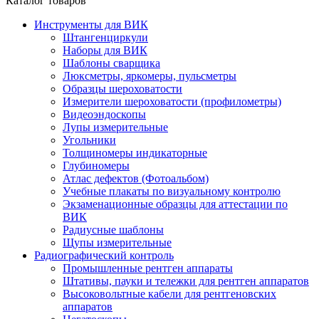
Каталог товаров
Инструменты для ВИК
Штангенциркули
Наборы для ВИК
Шаблоны сварщика
Люксметры, яркомеры, пульсметры
Образцы шероховатости
Измерители шероховатости (профилометры)
Видеоэндоскопы
Лупы измерительные
Угольники
Толщиномеры индикаторные
Глубиномеры
Атлас дефектов (Фотоальбом)
Учебные плакаты по визуальному контролю
Экзаменационные образцы для аттестации по
ВИК
Радиусные шаблоны
Щупы измерительные
Радиографический контроль
Промышленные рентген аппараты
Штативы, пауки и тележки для рентген аппаратов
Высоковольтные кабели для рентгеновских
аппаратов