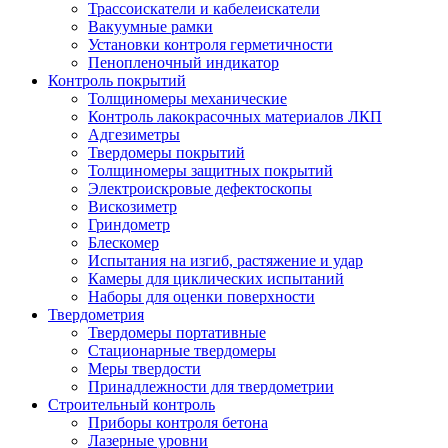
Трассоискатели и кабелеискатели
Вакуумные рамки
Установки контроля герметичности
Пенопленочный индикатор
Контроль покрытий
Толщиномеры механические
Контроль лакокрасочных материалов ЛКП
Адгезиметры
Твердомеры покрытий
Толщиномеры защитных покрытий
Электроискровые дефектоскопы
Вискозиметр
Гриндометр
Блескомер
Испытания на изгиб, растяжение и удар
Камеры для циклических испытаний
Наборы для оценки поверхности
Твердометрия
Твердомеры портативные
Стационарные твердомеры
Меры твердости
Принадлежности для твердометрии
Строительный контроль
Приборы контроля бетона
Лазерные уровни