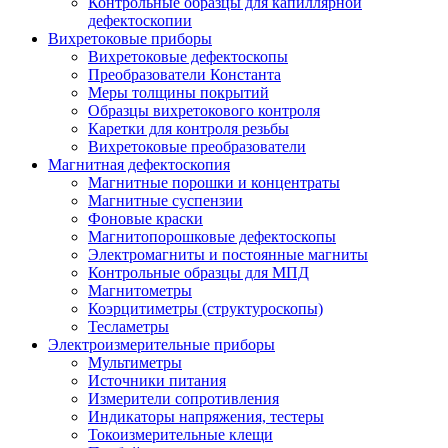
Контрольные образцы для капиллярной
дефектоскопии
Вихретоковые приборы
Вихретоковые дефектоскопы
Преобразователи Константа
Меры толщины покрытий
Образцы вихретокового контроля
Каретки для контроля резьбы
Вихретоковые преобразователи
Магнитная дефектоскопия
Магнитные порошки и концентраты
Магнитные суспензии
Фоновые краски
Магнитопорошковые дефектоскопы
Электромагниты и постоянные магниты
Контрольные образцы для МПД
Магнитометры
Коэрцитиметры (структуроскопы)
Тесламетры
Электроизмерительные приборы
Мультиметры
Источники питания
Измерители сопротивления
Индикаторы напряжения, тестеры
Токоизмерительные клещи