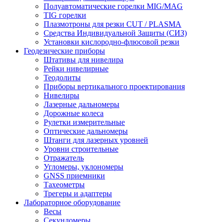
Полуавтоматические горелки MIG/MAG
TIG горелки
Плазмотроны для резки CUT / PLASMA
Средства Индивидуальной Защиты (СИЗ)
Установки кислородно-флюсовой резки
Геодезические приборы
Штативы для нивелира
Рейки нивелирные
Теодолиты
Приборы вертикального проектирования
Нивелиры
Лазерные дальномеры
Дорожные колеса
Рулетки измерительные
Оптические дальномеры
Штанги для лазерных уровней
Уровни строительные
Отражатель
Угломеры, уклономеры
GNSS приемники
Тахеометры
Трегеры и адаптеры
Лабораторное оборудование
Весы
Секундомеры