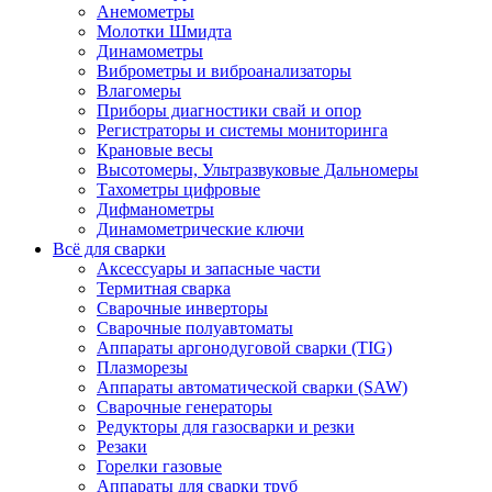
Анемометры
Молотки Шмидта
Динамометры
Виброметры и виброанализаторы
Влагомеры
Приборы диагностики свай и опор
Регистраторы и системы мониторинга
Крановые весы
Высотомеры, Ультразвуковые Дальномеры
Тахометры цифровые
Дифманометры
Динамометрические ключи
Всё для сварки
Аксессуары и запасные части
Термитная сварка
Сварочные инверторы
Сварочные полуавтоматы
Аппараты аргонодуговой сварки (TIG)
Плазморезы
Аппараты автоматической сварки (SAW)
Сварочные генераторы
Редукторы для газосварки и резки
Резаки
Горелки газовые
Аппараты для сварки труб