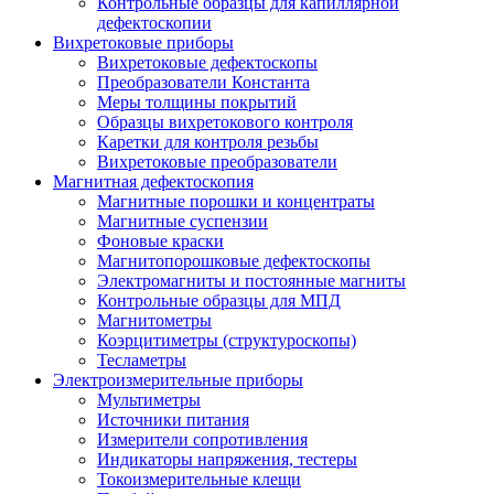
Контрольные образцы для капиллярной
дефектоскопии
Вихретоковые приборы
Вихретоковые дефектоскопы
Преобразователи Константа
Меры толщины покрытий
Образцы вихретокового контроля
Каретки для контроля резьбы
Вихретоковые преобразователи
Магнитная дефектоскопия
Магнитные порошки и концентраты
Магнитные суспензии
Фоновые краски
Магнитопорошковые дефектоскопы
Электромагниты и постоянные магниты
Контрольные образцы для МПД
Магнитометры
Коэрцитиметры (структуроскопы)
Тесламетры
Электроизмерительные приборы
Мультиметры
Источники питания
Измерители сопротивления
Индикаторы напряжения, тестеры
Токоизмерительные клещи