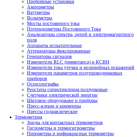
Пробойные установки
Амперметры
Ваттметры
Вольтметры
Мосты постоянного тока
Потенциометры Постоянного Тока
Анализаторы спектра, цепей и электромагнитного
поля
Аппараты испытательные
Аттенюаторы фиксированные
Генераторы сигналов
Измерители RLC (иммитанса) и КСВН
Измерители тока утечки и нелинейных искажений
Измерители параметров полупроводниковых
приборов
Осциллографы
Реостаты сопротивления ползунковые
Счетчики электрической энергии
Щитовое оборудоване и приборы
Пресс-клещи и кримперы
Прессы гидравлические
Термометрия
Зонды для контактных термометров
Гигрометры и термогигрометры
Пирометры и инфракрасные термометры