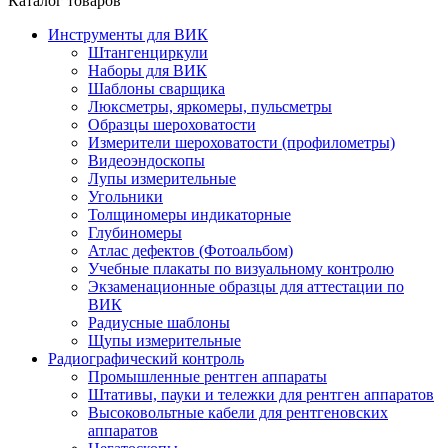
Каталог товаров
Инструменты для ВИК
Штангенциркули
Наборы для ВИК
Шаблоны сварщика
Люксметры, яркомеры, пульсметры
Образцы шероховатости
Измерители шероховатости (профилометры)
Видеоэндоскопы
Лупы измерительные
Угольники
Толщиномеры индикаторные
Глубиномеры
Атлас дефектов (Фотоальбом)
Учебные плакаты по визуальному контролю
Экзаменационные образцы для аттестации по
ВИК
Радиусные шаблоны
Щупы измерительные
Радиографический контроль
Промышленные рентген аппараты
Штативы, пауки и тележки для рентген аппаратов
Высоковольтные кабели для рентгеновских
аппаратов