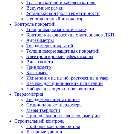
Трассоискатели и кабелеискатели
Вакуумные рамки
Установки контроля герметичности
Пенопленочный индикатор
Контроль покрытий
Толщиномеры механические
Контроль лакокрасочных материалов ЛКП
Адгезиметры
Твердомеры покрытий
Толщиномеры защитных покрытий
Электроискровые дефектоскопы
Вискозиметр
Гриндометр
Блескомер
Испытания на изгиб, растяжение и удар
Камеры для циклических испытаний
Наборы для оценки поверхности
Твердометрия
Твердомеры портативные
Стационарные твердомеры
Меры твердости
Принадлежности для твердометрии
Строительный контроль
Приборы контроля бетона
Лазерные уровни