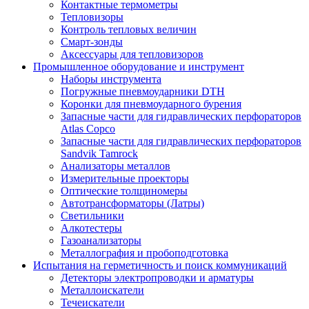
Контактные термометры
Тепловизоры
Контроль тепловых величин
Смарт-зонды
Аксессуары для тепловизоров
Промышленное оборудование и инструмент
Наборы инструмента
Погружные пневмоударники DTH
Коронки для пневмоударного бурения
Запасные части для гидравлических перфораторов
Atlas Copco
Запасные части для гидравлических перфораторов
Sandvik Tamrock
Анализаторы металлов
Измерительные проекторы
Оптические толщиномеры
Автотрансформаторы (Латры)
Светильники
Алкотестеры
Газоанализаторы
Металлография и пробоподготовка
Испытания на герметичность и поиск коммуникаций
Детекторы электропроводки и арматуры
Металлоискатели
Течеискатели