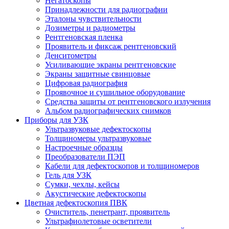
Негатоскопы
Принадлежности для радиографии
Эталоны чувствительности
Дозиметры и радиометры
Рентгеновская пленка
Проявитель и фиксаж рентгеновский
Денситометры
Усиливающие экраны рентгеновские
Экраны защитные свинцовые
Цифровая радиография
Проявочное и сушильное оборудование
Средства защиты от рентгеновского излучения
Альбом радиографических снимков
Приборы для УЗК
Ультразвуковые дефектоскопы
Толщиномеры ультразвуковые
Настроечные образцы
Преобразователи ПЭП
Кабели для дефектоскопов и толщиномеров
Гель для УЗК
Сумки, чехлы, кейсы
Акустические дефектоскопы
Цветная дефектоскопия ПВК
Очиститель, пенетрант, проявитель
Ультрафиолетовые осветители