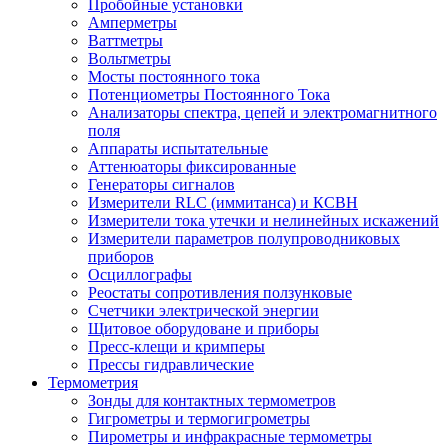
Пробойные установки
Амперметры
Ваттметры
Вольтметры
Мосты постоянного тока
Потенциометры Постоянного Тока
Анализаторы спектра, цепей и электромагнитного
поля
Аппараты испытательные
Аттенюаторы фиксированные
Генераторы сигналов
Измерители RLC (иммитанса) и КСВН
Измерители тока утечки и нелинейных искажений
Измерители параметров полупроводниковых
приборов
Осциллографы
Реостаты сопротивления ползунковые
Счетчики электрической энергии
Щитовое оборудоване и приборы
Пресс-клещи и кримперы
Прессы гидравлические
Термометрия
Зонды для контактных термометров
Гигрометры и термогигрометры
Пирометры и инфракрасные термометры