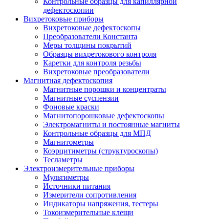
Контрольные образцы для капиллярной
дефектоскопии
Вихретоковые приборы
Вихретоковые дефектоскопы
Преобразователи Константа
Меры толщины покрытий
Образцы вихретокового контроля
Каретки для контроля резьбы
Вихретоковые преобразователи
Магнитная дефектоскопия
Магнитные порошки и концентраты
Магнитные суспензии
Фоновые краски
Магнитопорошковые дефектоскопы
Электромагниты и постоянные магниты
Контрольные образцы для МПД
Магнитометры
Коэрцитиметры (структуроскопы)
Тесламетры
Электроизмерительные приборы
Мультиметры
Источники питания
Измерители сопротивления
Индикаторы напряжения, тестеры
Токоизмерительные клещи