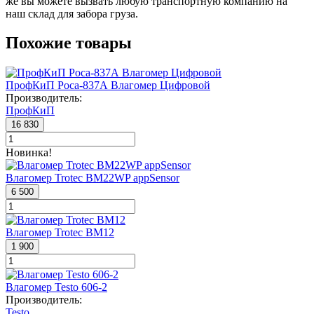
же вы можете вызвать любую транспортную компанию на
наш склад для забора груза.
Похожие товары
ПрофКиП Роса-837А Влагомер Цифровой
Производитель:
ПрофКиП
16 830
Новинка!
Влагомер Trotec BM22WP appSensor
6 500
Влагомер Trotec BM12
1 900
Влагомер Testo 606-2
Производитель:
Testo