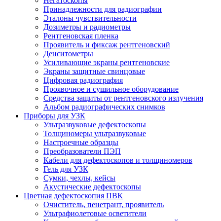
Негатоскопы
Принадлежности для радиографии
Эталоны чувствительности
Дозиметры и радиометры
Рентгеновская пленка
Проявитель и фиксаж рентгеновский
Денситометры
Усиливающие экраны рентгеновские
Экраны защитные свинцовые
Цифровая радиография
Проявочное и сушильное оборудование
Средства защиты от рентгеновского излучения
Альбом радиографических снимков
Приборы для УЗК
Ультразвуковые дефектоскопы
Толщиномеры ультразвуковые
Настроечные образцы
Преобразователи ПЭП
Кабели для дефектоскопов и толщиномеров
Гель для УЗК
Сумки, чехлы, кейсы
Акустические дефектоскопы
Цветная дефектоскопия ПВК
Очиститель, пенетрант, проявитель
Ультрафиолетовые осветители