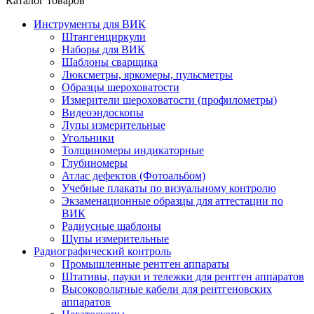
Каталог товаров
Инструменты для ВИК
Штангенциркули
Наборы для ВИК
Шаблоны сварщика
Люксметры, яркомеры, пульсметры
Образцы шероховатости
Измерители шероховатости (профилометры)
Видеоэндоскопы
Лупы измерительные
Угольники
Толщиномеры индикаторные
Глубиномеры
Атлас дефектов (Фотоальбом)
Учебные плакаты по визуальному контролю
Экзаменационные образцы для аттестации по
ВИК
Радиусные шаблоны
Щупы измерительные
Радиографический контроль
Промышленные рентген аппараты
Штативы, пауки и тележки для рентген аппаратов
Высоковольтные кабели для рентгеновских
аппаратов