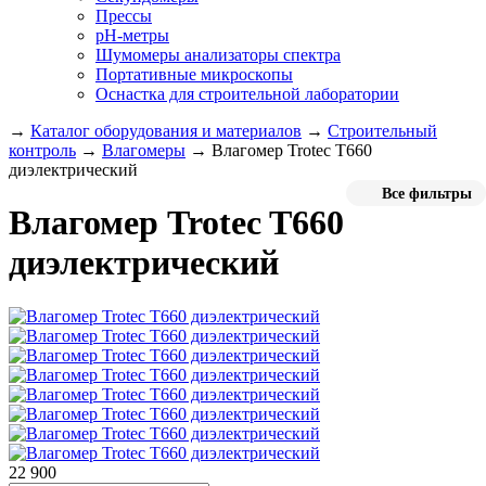
Прессы
pH-метры
Шумомеры анализаторы спектра
Портативные микроскопы
Оснастка для строительной лаборатории
→
Каталог оборудования и материалов
→
Строительный
контроль
→
Влагомеры
→
Влагомер Trotec T660
диэлектрический
Все фильтры
Влагомер Trotec T660
диэлектрический
22 900