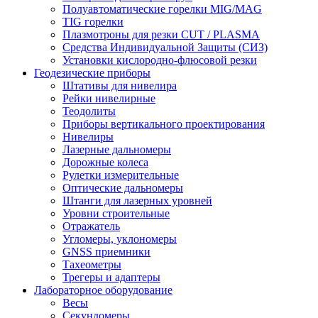
Полуавтоматические горелки MIG/MAG
TIG горелки
Плазмотроны для резки CUT / PLASMA
Средства Индивидуальной Защиты (СИЗ)
Установки кислородно-флюсовой резки
Геодезические приборы
Штативы для нивелира
Рейки нивелирные
Теодолиты
Приборы вертикального проектирования
Нивелиры
Лазерные дальномеры
Дорожные колеса
Рулетки измерительные
Оптические дальномеры
Штанги для лазерных уровней
Уровни строительные
Отражатель
Угломеры, уклономеры
GNSS приемники
Тахеометры
Трегеры и адаптеры
Лабораторное оборудование
Весы
Секундомеры