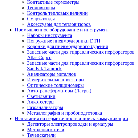
Контактные термометры
Тепловизоры
Контроль тепловых величин
Смарт-зонды
Аксессуары для тепловизоров
Промышленное оборудование и инструмент
Наборы инструмента
Погружные пневмоударники DTH
Коронки для пневмоударного бурения
Запасные части для гидравлических перфораторов
Atlas Copco
Запасные части для гидравлических перфораторов
Sandvik Tamrock
Анализаторы металлов
Измерительные проекторы
Оптические толщиномеры
Автотрансформаторы (Латры)
Светильники
Алкотестеры
Газоанализаторы
Металлография и пробоподготовка
Испытания на герметичность и поиск коммуникаций
Детекторы электропроводки и арматуры
Металлоискатели
Течеискатели