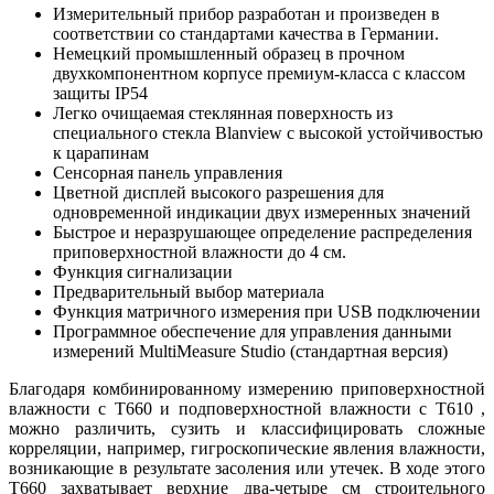
Измерительный прибор разработан и произведен в
соответствии со стандартами качества в Германии.
Немецкий промышленный образец в прочном
двухкомпонентном корпусе премиум-класса с классом
защиты IP54
Легко очищаемая стеклянная поверхность из
специального стекла Blanview с высокой устойчивостью
к царапинам
Сенсорная панель управления
Цветной дисплей высокого разрешения для
одновременной индикации двух измеренных значений
Быстрое и неразрушающее определение распределения
приповерхностной влажности до 4 см.
Функция сигнализации
Предварительный выбор материала
Функция матричного измерения при USB подключении
Программное обеспечение для управления данными
измерений MultiMeasure Studio (стандартная версия)
Благодаря комбинированному измерению приповерхностной
влажности с T660 и подповерхностной влажности с T610 ,
можно различить, сузить и классифицировать сложные
корреляции, например, гигроскопические явления влажности,
возникающие в результате засоления или утечек. В ходе этого
T660 захватывает верхние два-четыре см строительного