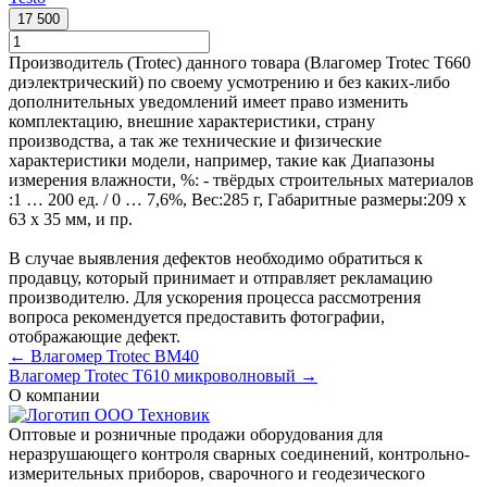
17 500
Производитель (Trotec) данного товара (Влагомер Trotec T660
диэлектрический) по своему усмотрению и без каких-либо
дополнительных уведомлений имеет право изменить
комплектацию, внешние характеристики, страну
производства, а так же технические и физические
характеристики модели, например, такие как
Диапазоны
измерения влажности, %: - твёрдых строительных материалов
:
1 … 200 ед. / 0 … 7,6%
,
Вес:
285 г
,
Габаритные размеры:
209 х
63 х 35 мм
, и пр.
В случае выявления дефектов необходимо обратиться к
продавцу, который принимает и отправляет рекламацию
производителю. Для ускорения процесса рассмотрения
вопроса рекомендуется предоставить фотографии,
отображающие дефект.
← Влагомер Trotec BM40
Влагомер Trotec T610 микроволновый →
О компании
Оптовые и розничные продажи оборудования для
неразрушающего контроля сварных соединений, контрольно-
измерительных приборов, сварочного и геодезического