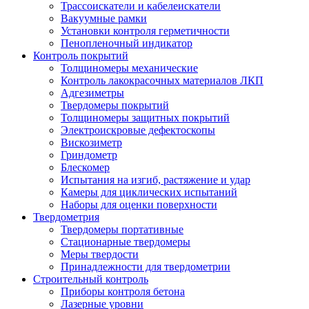
Трассоискатели и кабелеискатели
Вакуумные рамки
Установки контроля герметичности
Пенопленочный индикатор
Контроль покрытий
Толщиномеры механические
Контроль лакокрасочных материалов ЛКП
Адгезиметры
Твердомеры покрытий
Толщиномеры защитных покрытий
Электроискровые дефектоскопы
Вискозиметр
Гриндометр
Блескомер
Испытания на изгиб, растяжение и удар
Камеры для циклических испытаний
Наборы для оценки поверхности
Твердометрия
Твердомеры портативные
Стационарные твердомеры
Меры твердости
Принадлежности для твердометрии
Строительный контроль
Приборы контроля бетона
Лазерные уровни