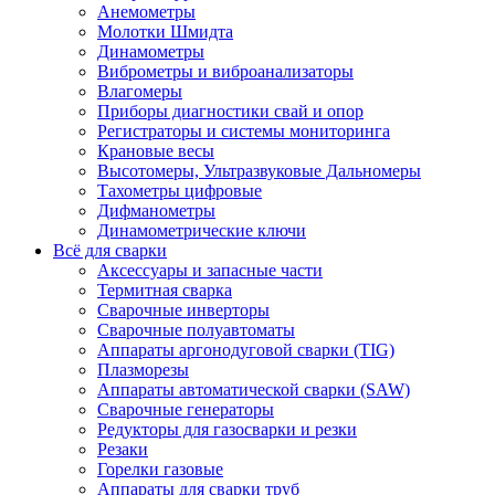
Анемометры
Молотки Шмидта
Динамометры
Виброметры и виброанализаторы
Влагомеры
Приборы диагностики свай и опор
Регистраторы и системы мониторинга
Крановые весы
Высотомеры, Ультразвуковые Дальномеры
Тахометры цифровые
Дифманометры
Динамометрические ключи
Всё для сварки
Аксессуары и запасные части
Термитная сварка
Сварочные инверторы
Сварочные полуавтоматы
Аппараты аргонодуговой сварки (TIG)
Плазморезы
Аппараты автоматической сварки (SAW)
Сварочные генераторы
Редукторы для газосварки и резки
Резаки
Горелки газовые
Аппараты для сварки труб