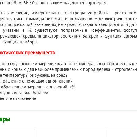
 способом, BM40 станет вашим надежным партнером.
ть измерение, измерительные электроды устройства просто пом
ряется емкостными датчиками с использованием диэлектрического 
риал, подлежащий измерению, не нужно вставлять электроды или да
 указаны в %, существуют поправочные коэффициенты, доступ
кружающей среды, индикатор состояния батареи и функция автома
 функций прибора.
актических преимуществ
и неразрушающее измерение влажности минеральных строительных м
енных кривых для наиболее применяемых пород дерева и строитель
е температуры окружающей среды
управление с помощью одной кнопки
тображение измеренных значений в %
я уровня заряда батареи
ческое отключение
вары