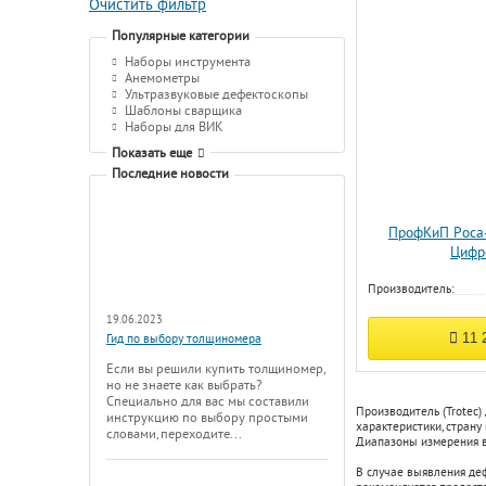
Очистить фильтр
Популярные категории
Наборы инструмента
Анемометры
Ультразвуковые дефектоскопы
Шаблоны сварщика
Наборы для ВИК
Показать еще
Последние новости
ПрофКиП Роса
Цифр
Производитель:
19.06.2023
11 
Гид по выбору толщиномера
Если вы решили купить толщиномер,
но не знаете как выбрать?
Специально для вас мы составили
Производитель (Trotec)
инструкцию по выбору простыми
характеристики, страну
словами, переходите...
Диапазоны измерения в
В случае выявления де