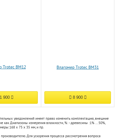
р Trotec BM12
Влагомер Trotec BM31
1 900
8 900
нительных уведомлений имеет право изменить комплектацию, внешние
кие как
Диапазоны измерения влажности, %: - древесины :
1% ... 50%
,
змеры:
168 х 75 х 35 мм
, и пр.
 производителю. Для ускорения процесса рассмотрения вопроса