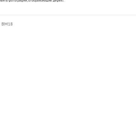
авить фотографии, отображающие дефект.
c BM18