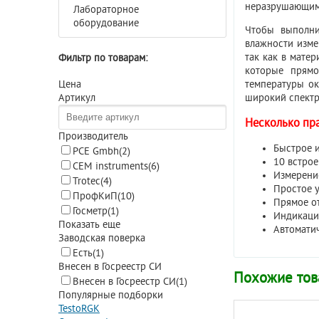
неразрушающим
Лабораторное
оборудование
Чтобы выполни
влажности изме
так как в мате
Фильтр по товарам:
которые прямо
температуры о
Цена
широкий спектр
Артикул
Несколько пр
Производитель
Быстрое 
PCE Gmbh
(2)
10 встро
CEM instruments
(6)
Измерени
Trotec
(4)
Простое 
ПрофКиП
(10)
Прямое о
Госметр
(1)
Индикаци
Показать еще
Автомати
Заводская поверка
Есть
(1)
Внесен в Госреестр СИ
Похожие то
Внесен в Госреестр СИ
(1)
Популярные подборки
Testo
RGK