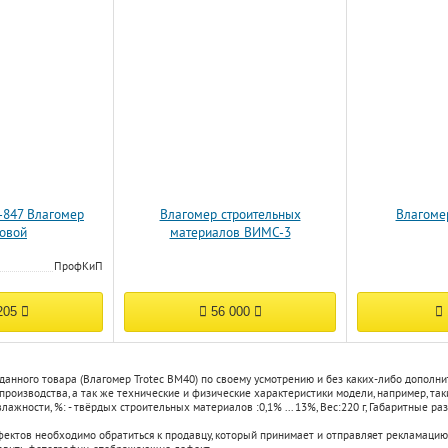
-847 Влагомер
Влагомер строительных
Влагоме
овой
материалов ВИМС-3
ПрофКиП
205
56 000
 данного товара (Влагомер Trotec BM40) по своему усмотрению и без каких-либо допол
 производства, а так же технические и физические характеристики модели, например, та
лажности, %: - твёрдых строительных материалов :
0,1% ... 13%
,
Вес:
220 г
,
Габаритные ра
фектов необходимо обратиться к продавцу, который принимает и отправляет рекламацию