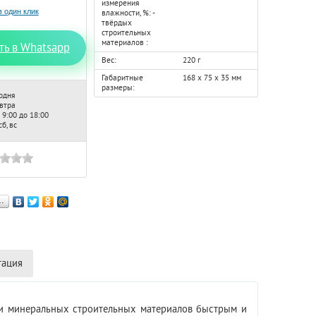
измерения
влажности, %: -
твёрдых
строительных
материалов :
ть в Whatsapp
Вес:
220 г
Габаритные
168 х 75 х 35 мм
размеры:
одня
автра
 9:00 до 18:00
б, вс
…
тация
ли минеральных строительных материалов быстрым и