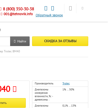
8 (800) 350-30-38
001@tehnovik.info
Обратный звонок
М
СКИДКА ЗА ОТЗЫВЫ
Найти
ер Trotec BM40
Производитель
Trotec
040
Диапазоны
1% ... 50%
измерения
влажности, %: -
древесины :
Диапазоны
0,1% ... 13%