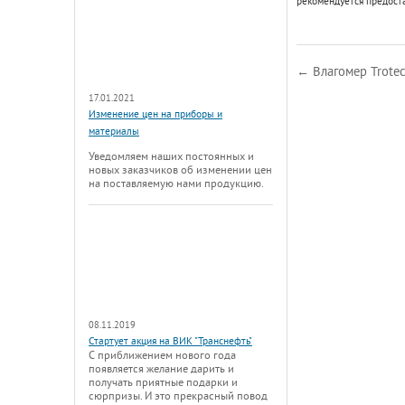
рекомендуется предост
← Влагомер Trote
17.01.2021
Изменение цен на приборы и
материалы
Уведомляем наших постоянных и
новых заказчиков об изменении цен
на поставляемую нами продукцию.
08.11.2019
Стартует акция на ВИК "Транснефть"
С приближением нового года
появляется желание дарить и
получать приятные подарки и
сюрпризы. И это прекрасный повод