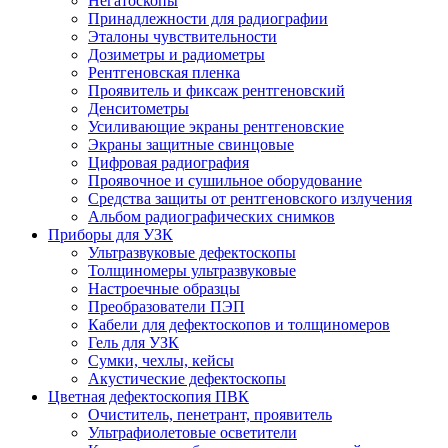
Негатоскопы
Принадлежности для радиографии
Эталоны чувствительности
Дозиметры и радиометры
Рентгеновская пленка
Проявитель и фиксаж рентгеновский
Денситометры
Усиливающие экраны рентгеновские
Экраны защитные свинцовые
Цифровая радиография
Проявочное и сушильное оборудование
Средства защиты от рентгеновского излучения
Альбом радиографических снимков
Приборы для УЗК
Ультразвуковые дефектоскопы
Толщиномеры ультразвуковые
Настроечные образцы
Преобразователи ПЭП
Кабели для дефектоскопов и толщиномеров
Гель для УЗК
Сумки, чехлы, кейсы
Акустические дефектоскопы
Цветная дефектоскопия ПВК
Очиститель, пенетрант, проявитель
Ультрафиолетовые осветители