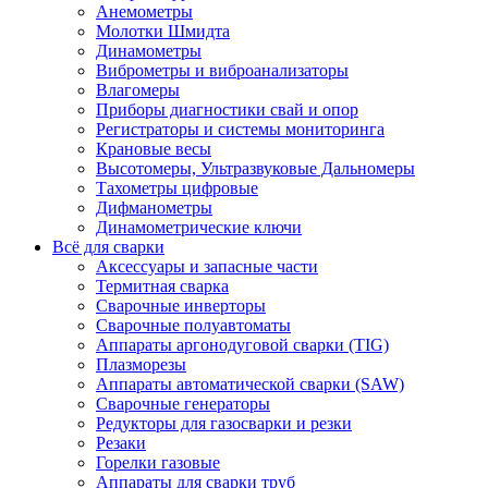
Анемометры
Молотки Шмидта
Динамометры
Виброметры и виброанализаторы
Влагомеры
Приборы диагностики свай и опор
Регистраторы и системы мониторинга
Крановые весы
Высотомеры, Ультразвуковые Дальномеры
Тахометры цифровые
Дифманометры
Динамометрические ключи
Всё для сварки
Аксессуары и запасные части
Термитная сварка
Сварочные инверторы
Сварочные полуавтоматы
Аппараты аргонодуговой сварки (TIG)
Плазморезы
Аппараты автоматической сварки (SAW)
Сварочные генераторы
Редукторы для газосварки и резки
Резаки
Горелки газовые
Аппараты для сварки труб