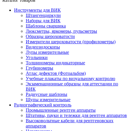
Каталог товаров
Инструменты для ВИК
Штангенциркули
Наборы для ВИК
Шаблоны сварщика
Люксметры, яркомеры, пульсметры
Образцы шероховатости
Измерители шероховатости (профилометры)
Видеоэндоскопы
Лупы измерительные
Угольники
Толщиномеры индикаторные
Глубиномеры
Атлас дефектов (Фотоальбом)
Учебные плакаты по визуальному контролю
Экзаменационные образцы для аттестации по
ВИК
Радиусные шаблоны
Щупы измерительные
Радиографический контроль
Промышленные рентген аппараты
Штативы, пауки и тележки для рентген аппаратов
Высоковольтные кабели для рентгеновских
аппаратов