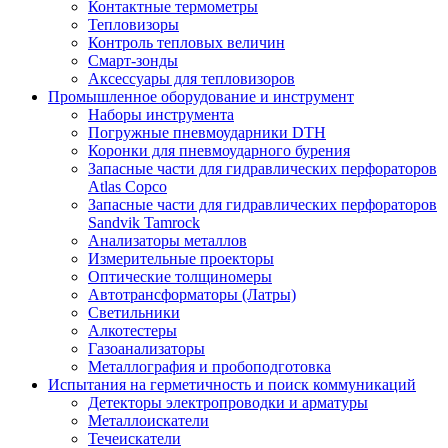
Контактные термометры
Тепловизоры
Контроль тепловых величин
Смарт-зонды
Аксессуары для тепловизоров
Промышленное оборудование и инструмент
Наборы инструмента
Погружные пневмоударники DTH
Коронки для пневмоударного бурения
Запасные части для гидравлических перфораторов
Atlas Copco
Запасные части для гидравлических перфораторов
Sandvik Tamrock
Анализаторы металлов
Измерительные проекторы
Оптические толщиномеры
Автотрансформаторы (Латры)
Светильники
Алкотестеры
Газоанализаторы
Металлография и пробоподготовка
Испытания на герметичность и поиск коммуникаций
Детекторы электропроводки и арматуры
Металлоискатели
Течеискатели