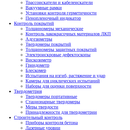
Трассоискатели и кабелеискатели
Вакуумные рамки
Установки контроля герметичности
Пенопленочный индикатор
Контроль покрытий
Толщиномеры механические
Контроль лакокрасочных материалов ЛКП
Адгезиметры
Твердомеры покрытий
Толщиномеры защитных покрытий
Электроискровые дефектоскопы
Вискозиметр
Гриндометр
Блескомер
Испытания на изгиб, растяжение и удар
Камеры для циклических испытаний
Наборы для оценки поверхности
Твердометрия
Твердомеры портативные
Стационарные твердомеры
Меры твердости
Принадлежности для твердометрии
Строительный контроль
Приборы контроля бетона
Лазерные уровни