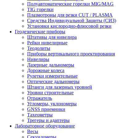
Полуавтоматические горелки MIG/MAG
TIG горелки
Плазмотроны для резки CUT / PLASMA
Средства Индивидуальной Защиты (СИЗ)
Установки кислородно-флюсовой резки
Геодезические приборы
Штативы для нивелира
Рейки нивелирные
Теодолиты
Приборы вертикального проектирования
Нивелиры
Лазерные дальномеры
Дорожные колеса
Рулетки измерительные
Оптические дальномеры
Штанги для лазерных уровней
Уровни строительные
Отражатель
Угломеры, уклономеры
GNSS приемники
Тахеометры
Трегеры и адаптеры
Лабораторное оборудование
Весы
Секундомеры