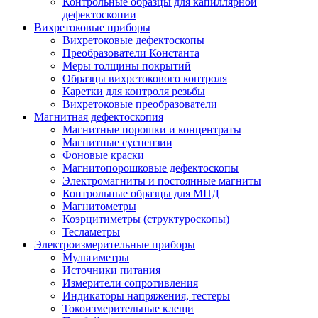
Контрольные образцы для капиллярной
дефектоскопии
Вихретоковые приборы
Вихретоковые дефектоскопы
Преобразователи Константа
Меры толщины покрытий
Образцы вихретокового контроля
Каретки для контроля резьбы
Вихретоковые преобразователи
Магнитная дефектоскопия
Магнитные порошки и концентраты
Магнитные суспензии
Фоновые краски
Магнитопорошковые дефектоскопы
Электромагниты и постоянные магниты
Контрольные образцы для МПД
Магнитометры
Коэрцитиметры (структуроскопы)
Тесламетры
Электроизмерительные приборы
Мультиметры
Источники питания
Измерители сопротивления
Индикаторы напряжения, тестеры
Токоизмерительные клещи