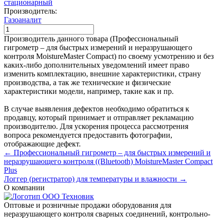
стационарный
Производитель:
Газоаналит
Производитель данного товара (Профессиональный
гигрометр – для быстрых измерений и неразрушающего
контроля MoistureMaster Compact) по своему усмотрению и без
каких-либо дополнительных уведомлений имеет право
изменить комплектацию, внешние характеристики, страну
производства, а так же технические и физические
характеристики модели, например, такие как и пр.
В случае выявления дефектов необходимо обратиться к
продавцу, который принимает и отправляет рекламацию
производителю. Для ускорения процесса рассмотрения
вопроса рекомендуется предоставить фотографии,
отображающие дефект.
← Профессиональный гигрометр – для быстрых измерений и
неразрушающего контроля ((Bluetooth) MoistureMaster Compact
Plus
Логгер (регистратор) для температуры и влажности →
О компании
Оптовые и розничные продажи оборудования для
неразрушающего контроля сварных соединений, контрольно-