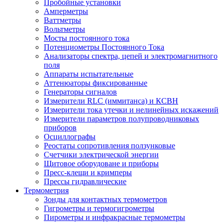
Пробойные установки
Амперметры
Ваттметры
Вольтметры
Мосты постоянного тока
Потенциометры Постоянного Тока
Анализаторы спектра, цепей и электромагнитного
поля
Аппараты испытательные
Аттенюаторы фиксированные
Генераторы сигналов
Измерители RLC (иммитанса) и КСВН
Измерители тока утечки и нелинейных искажений
Измерители параметров полупроводниковых
приборов
Осциллографы
Реостаты сопротивления ползунковые
Счетчики электрической энергии
Щитовое оборудоване и приборы
Пресс-клещи и кримперы
Прессы гидравлические
Термометрия
Зонды для контактных термометров
Гигрометры и термогигрометры
Пирометры и инфракрасные термометры