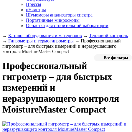
Прессы
pH-метры
Шумомеры анализаторы спектра
Портативные микроскопы
Оснастка для строительной лаборатории
→
Каталог оборудования и материалов
→
Тепловой контроль
→
Гигрометры и термогигрометры
→
Профессиональный
гигрометр – для быстрых измерений и неразрушающего
контроля MoistureMaster Compact
Все фильтры
Профессиональный
гигрометр – для быстрых
измерений и
неразрушающего контроля
MoistureMaster Compact