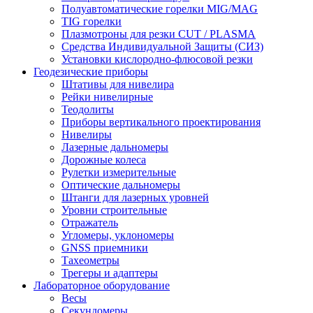
Полуавтоматические горелки MIG/MAG
TIG горелки
Плазмотроны для резки CUT / PLASMA
Средства Индивидуальной Защиты (СИЗ)
Установки кислородно-флюсовой резки
Геодезические приборы
Штативы для нивелира
Рейки нивелирные
Теодолиты
Приборы вертикального проектирования
Нивелиры
Лазерные дальномеры
Дорожные колеса
Рулетки измерительные
Оптические дальномеры
Штанги для лазерных уровней
Уровни строительные
Отражатель
Угломеры, уклономеры
GNSS приемники
Тахеометры
Трегеры и адаптеры
Лабораторное оборудование
Весы
Секундомеры