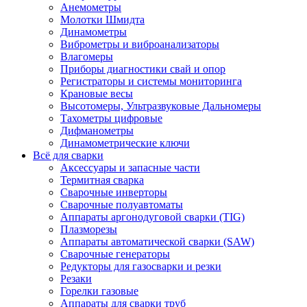
Анемометры
Молотки Шмидта
Динамометры
Виброметры и виброанализаторы
Влагомеры
Приборы диагностики свай и опор
Регистраторы и системы мониторинга
Крановые весы
Высотомеры, Ультразвуковые Дальномеры
Тахометры цифровые
Дифманометры
Динамометрические ключи
Всё для сварки
Аксессуары и запасные части
Термитная сварка
Сварочные инверторы
Сварочные полуавтоматы
Аппараты аргонодуговой сварки (TIG)
Плазморезы
Аппараты автоматической сварки (SAW)
Сварочные генераторы
Редукторы для газосварки и резки
Резаки
Горелки газовые
Аппараты для сварки труб