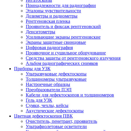
Негатоскопы
Принадлежности для радиографии
Эталоны чувствительности
Дозиметры и радиометры
Рентгеновская пленка
Проявитель и фиксаж рентгеновский
Денситометры
Усиливающие экраны рентгеновские
Экраны защитные свинцовые
Цифровая радиография
Проявочное и сушильное оборудование
Средства защиты от рентгеновского излучения
Альбом радиографических снимков
Приборы для УЗК
Ультразвуковые дефектоскопы
Толщиномеры ультразвуковые
Настроечные образцы
Преобразователи ПЭП
Кабели для дефектоскопов и толщиномеров
Гель для УЗК
Сумки, чехлы, кейсы
Акустические дефектоскопы
Цветная дефектоскопия ПВК
Очиститель, пенетрант, проявитель
Ультрафиолетовые осветители