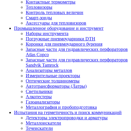
Контактные термометры
Тепловизоры
Контроль тепловых величин
Смарт-зонды
Аксессуары для тепловизоров
Промышленное оборудование и инструмент
Наборы инструмента
Погружные пневмоударники DTH
Коронки для пневмоударного бурения
Запасные части для гидравлических перфораторов
Atlas Copco
Запасные части для гидравлических перфораторов
Sandvik Tamrock
Анализаторы металлов
Измерительные проекторы
Оптические толщиномеры
Автотрансформаторы (Латры)
Светильники
Алкотестеры
Газоанализаторы
Металлография и пробоподготовка
Испытания на герметичность и поиск коммуникаций
Детекторы электропроводки и арматуры
Металлоискатели
Течеискатели