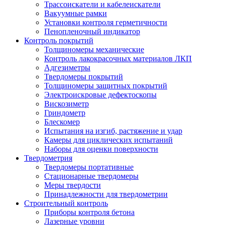
Трассоискатели и кабелеискатели
Вакуумные рамки
Установки контроля герметичности
Пенопленочный индикатор
Контроль покрытий
Толщиномеры механические
Контроль лакокрасочных материалов ЛКП
Адгезиметры
Твердомеры покрытий
Толщиномеры защитных покрытий
Электроискровые дефектоскопы
Вискозиметр
Гриндометр
Блескомер
Испытания на изгиб, растяжение и удар
Камеры для циклических испытаний
Наборы для оценки поверхности
Твердометрия
Твердомеры портативные
Стационарные твердомеры
Меры твердости
Принадлежности для твердометрии
Строительный контроль
Приборы контроля бетона
Лазерные уровни