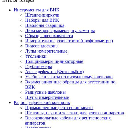
Каталог товаров
Инструменты для ВИК
Штангенциркули
Наборы для ВИК
Шаблоны сварщика
Люксметры, яркомеры, пульсметры
Образцы шероховатости
Измерители шероховатости (профилометры)
Видеоэндоскопы
Лупы измерительные
Угольники
Толщиномеры индикаторные
Глубиномеры
Атлас дефектов (Фотоальбом)
Учебные плакаты по визуальному контролю
Экзаменационные образцы для аттестации по
ВИК
Радиусные шаблоны
Щупы измерительные
Радиографический контроль
Промышленные рентген аппараты
Штативы, пауки и тележки для рентген аппаратов
Высоковольтные кабели для рентгеновских
аппаратов