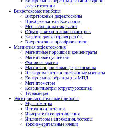
Контрольные образцы для капиллярной
дефектоскопии
Вихретоковые приборы
Вихретоковые дефектоскопы
Преобразователи Константа
Меры толщины покрытий
Образцы вихретокового контроля
Каретки для контроля резьбы
Вихретоковые преобразователи
Магнитная дефектоскопия
Магнитные порошки и концентраты
Магнитные суспензии
Фоновые краски
Магнитопорошковые дефектоскопы
Электромагниты и постоянные магниты
Контрольные образцы для МПД
Магнитометры
Коэрцитиметры (структуроскопы)
Тесламетры
Электроизмерительные приборы
Мультиметры
Источники питания
Измерители сопротивления
Индикаторы напряжения, тестеры
Токоизмерительные клещи