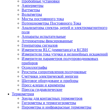
Пробойные установки
Амперметры
Ваттметры
Вольтметры
Мосты постоянного тока
Потенциометры Постоянного Тока
Анализаторы спектра, цепей и электромагнитного
поля
Аппараты испытательные
Аттенюаторы фиксированные
Генераторы сигналов
Измерители RLC (иммитанса) и КСВН
Измерители тока утечки и нелинейных искажений
Измерители параметров полупроводниковых
приборов
Осциллографы
Реостаты сопротивления ползунковые
Счетчики электрической энергии
Щитовое оборудоване и приборы
Пресс-клещи и кримперы
Прессы гидравлические
Термометрия
Зонды для контактных термометров
Гигрометры и термогигрометры
Пирометры и инфракрасные термометры