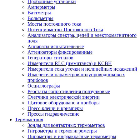
Пробойные установки
Амперметры
Ваттметры
Вольтметры
Мосты постоянного тока
Потенциометры Постоянного Тока
Анализаторы спектра, цепей и электромагнитного
поля
Аппараты испытательные
Аттенюаторы фиксированные
Генераторы сигналов
Измерители RLC (иммитанса) и КСВН
Измерители тока утечки и нелинейных искажений
Измерители параметров полупроводниковых
приборов
Осциллографы
Реостаты сопротивления ползунковые
Счетчики электрической энергии
Щитовое оборудоване и приборы
Пресс-клещи и кримперы
Прессы гидравлические
Термометрия
Зонды для контактных термометров
Гигрометры и термогигрометры
Пирометры и инфракрасные термометры