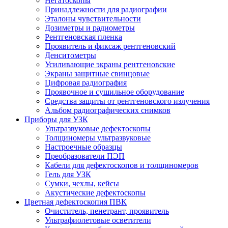
Негатоскопы
Принадлежности для радиографии
Эталоны чувствительности
Дозиметры и радиометры
Рентгеновская пленка
Проявитель и фиксаж рентгеновский
Денситометры
Усиливающие экраны рентгеновские
Экраны защитные свинцовые
Цифровая радиография
Проявочное и сушильное оборудование
Средства защиты от рентгеновского излучения
Альбом радиографических снимков
Приборы для УЗК
Ультразвуковые дефектоскопы
Толщиномеры ультразвуковые
Настроечные образцы
Преобразователи ПЭП
Кабели для дефектоскопов и толщиномеров
Гель для УЗК
Сумки, чехлы, кейсы
Акустические дефектоскопы
Цветная дефектоскопия ПВК
Очиститель, пенетрант, проявитель
Ультрафиолетовые осветители