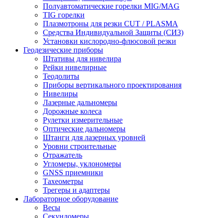
Полуавтоматические горелки MIG/MAG
TIG горелки
Плазмотроны для резки CUT / PLASMA
Средства Индивидуальной Защиты (СИЗ)
Установки кислородно-флюсовой резки
Геодезические приборы
Штативы для нивелира
Рейки нивелирные
Теодолиты
Приборы вертикального проектирования
Нивелиры
Лазерные дальномеры
Дорожные колеса
Рулетки измерительные
Оптические дальномеры
Штанги для лазерных уровней
Уровни строительные
Отражатель
Угломеры, уклономеры
GNSS приемники
Тахеометры
Трегеры и адаптеры
Лабораторное оборудование
Весы
Секундомеры