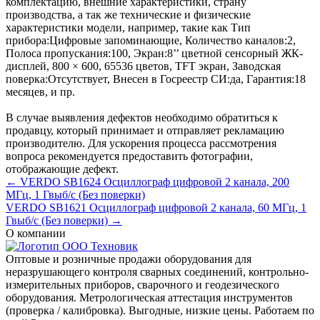
комплектацию, внешние характеристики, страну
производства, а так же технические и физические
характеристики модели, например, такие как
Тип
прибора:
Цифровые запоминающие
,
Количество каналов:
2
,
Полоса пропускания:
100
,
Экран:
8’’ цветной сенсорный ЖК-
дисплей, 800 × 600, 65536 цветов, TFT экран
,
Заводская
поверка:
Отсутствует
,
Внесен в Госреестр СИ:
да
,
Гарантия:
18
месяцев
, и пр.
В случае выявления дефектов необходимо обратиться к
продавцу, который принимает и отправляет рекламацию
производителю. Для ускорения процесса рассмотрения
вопроса рекомендуется предоставить фотографии,
отображающие дефект.
← VERDO SB1624 Осциллограф цифровой 2 канала, 200
МГц, 1 Гвыб/с (Без поверки)
VERDO SB1621 Осциллограф цифровой 2 канала, 60 МГц, 1
Гвыб/с (Без поверки) →
О компании
Оптовые и розничные продажи оборудования для
неразрушающего контроля сварных соединений, контрольно-
измерительных приборов, сварочного и геодезического
оборудования. Метрологическая аттестация инструментов
(проверка / калибровка). Выгодные, низкие цены. Работаем по