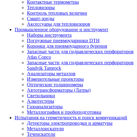
Контактные термометры
Тепловизоры
Контроль тепловых величин
Смарт-зонды
Аксессуары для тепловизоров
Промышленное оборудование и инструмент
Наборы инструмента
Погружные пневмоударники DTH
Коронки для пневмоударного бурения
Запасные части для гидравлических перфораторов
Atlas Copco
Запасные части для гидравлических перфораторов
Sandvik Tamrock
Анализаторы металлов
Измерительные проекторы
Оптические толщиномеры
Автотрансформаторы (Латры)
Светильники
Алкотестеры
Газоанализаторы
Металлография и пробоподготовка
Испытания на герметичность и поиск коммуникаций
Детекторы электропроводки и арматуры
Металлоискатели
Течеискатели