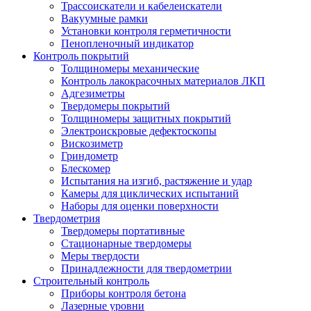
Трассоискатели и кабелеискатели
Вакуумные рамки
Установки контроля герметичности
Пенопленочный индикатор
Контроль покрытий
Толщиномеры механические
Контроль лакокрасочных материалов ЛКП
Адгезиметры
Твердомеры покрытий
Толщиномеры защитных покрытий
Электроискровые дефектоскопы
Вискозиметр
Гриндометр
Блескомер
Испытания на изгиб, растяжение и удар
Камеры для циклических испытаний
Наборы для оценки поверхности
Твердометрия
Твердомеры портативные
Стационарные твердомеры
Меры твердости
Принадлежности для твердометрии
Строительный контроль
Приборы контроля бетона
Лазерные уровни