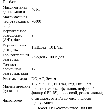
Гвыб/сек
Максимальная
40 M
длина записи
Максимальная
частота захвата,
70000
осц/с
Вертикальное
разрешение
8
(A/D), бит
Вертикальная
1 мВ/дел - 10 В/дел
развертка
Горизонтальная
2 нс/дел - 1000с/дел
развертка
Точность
временной
±2,5
развертки, ppm
Режимы входа
DC, AC, Земля
+, -, *, /, FFT, FFTrms, Intg, Diff, Sqrt,
Математические
пользовательская функция, цифровой
функции
фильтр (НЧ, ВЧ, полосовой, режективный)
6 разрядов, от 2 Гц до макс. полосы
Частотомер
пропускания
USB-хост, USB-устройство; Trig Out