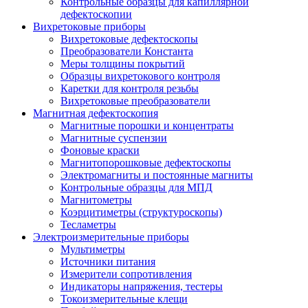
Контрольные образцы для капиллярной
дефектоскопии
Вихретоковые приборы
Вихретоковые дефектоскопы
Преобразователи Константа
Меры толщины покрытий
Образцы вихретокового контроля
Каретки для контроля резьбы
Вихретоковые преобразователи
Магнитная дефектоскопия
Магнитные порошки и концентраты
Магнитные суспензии
Фоновые краски
Магнитопорошковые дефектоскопы
Электромагниты и постоянные магниты
Контрольные образцы для МПД
Магнитометры
Коэрцитиметры (структуроскопы)
Тесламетры
Электроизмерительные приборы
Мультиметры
Источники питания
Измерители сопротивления
Индикаторы напряжения, тестеры
Токоизмерительные клещи