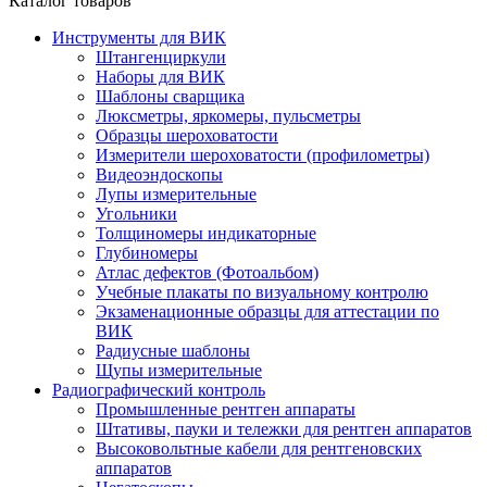
Каталог товаров
Инструменты для ВИК
Штангенциркули
Наборы для ВИК
Шаблоны сварщика
Люксметры, яркомеры, пульсметры
Образцы шероховатости
Измерители шероховатости (профилометры)
Видеоэндоскопы
Лупы измерительные
Угольники
Толщиномеры индикаторные
Глубиномеры
Атлас дефектов (Фотоальбом)
Учебные плакаты по визуальному контролю
Экзаменационные образцы для аттестации по
ВИК
Радиусные шаблоны
Щупы измерительные
Радиографический контроль
Промышленные рентген аппараты
Штативы, пауки и тележки для рентген аппаратов
Высоковольтные кабели для рентгеновских
аппаратов