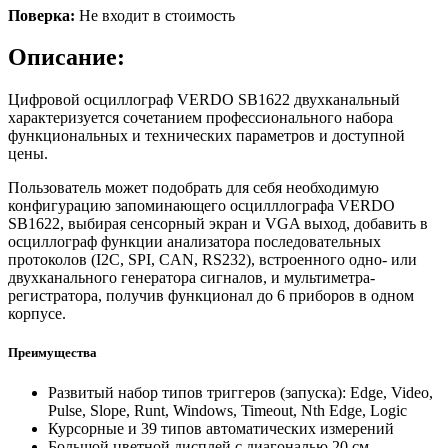
Поверка:
Не входит в стоимость
Описание:
Цифровой осциллограф VERDO SB1622 двухканальный
характеризуется сочетанием профессионального набора
функциональных и технических параметров и доступной
цены.
Пользователь может подобрать для себя необходимую
конфигурацию запоминающего осцилллографа VERDO
SB1622, выбирая сенсорный экран и VGA выход, добавить в
осциллограф функции анализатора последовательных
протоколов (I2C, SPI, CAN, RS232), встроенного одно- или
двухканального генератора сигналов, и мультиметра-
регистратора, получив функционал до 6 приборов в одном
корпусе.
Преимущества
Развитый набор типов триггеров (запуска): Edge, Video,
Pulse, Slope, Runt, Windows, Timeout, Nth Edge, Logic
Курсорные и 39 типов автоматических измерений
Большой цветной дисплей с диагональю 20 см