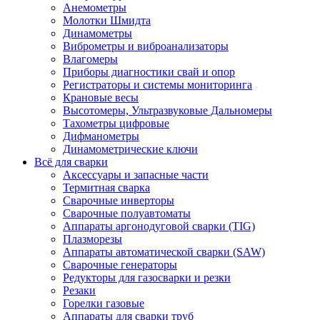
Анемометры
Молотки Шмидта
Динамометры
Виброметры и виброанализаторы
Влагомеры
Приборы диагностики свай и опор
Регистраторы и системы мониторинга
Крановые весы
Высотомеры, Ультразвуковые Дальномеры
Тахометры цифровые
Дифманометры
Динамометрические ключи
Всё для сварки
Аксессуары и запасные части
Термитная сварка
Сварочные инверторы
Сварочные полуавтоматы
Аппараты аргонодуговой сварки (TIG)
Плазморезы
Аппараты автоматической сварки (SAW)
Сварочные генераторы
Редукторы для газосварки и резки
Резаки
Горелки газовые
Аппараты для сварки труб