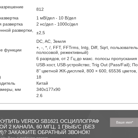
разрешение
812
развертка
1 мВ/дел - 10 В/дел
я развертка
2 нс/дел - 1000с/дел
нной развертки,
±2,5
DC, AC, Земля
+, -, *, /, FFT, FFTrms, Intg, Diff, Sqrt, пользов
ие функции
полосовой, режективный)
6 разрядов, от 2 Гц до макс. полосы пропускания
USB-хост, USB-устройство; Trig Out (Pass/Fail); П
8’’ цветной ЖК-дисплей, 800 × 600, 65536 цветов
)
18
одитель
Китай
змеры, мм
340х177х90
2.6
КУПИТЬ VERDO SB1621 ОСЦИЛЛОГРАФ
Й 2 КАНАЛА, 60 МГЦ, 1 ГВЫБ/С (БЕЗ
)? ЗАКАЖИТЕ ОБРАТНЫЙ ЗВОНОК!