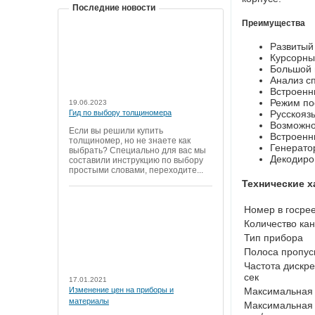
Последние новости
Преимущества
Развитый 
Курсорны
Большой 
Анализ с
Встроенн
Режим по
19.06.2023
Русскояз
Гид по выбору толщиномера
Возможно
Если вы решили купить
Встроенн
толщиномер, но не знаете как
Генератор
выбрать? Специально для вас мы
Декодиро
составили инструкцию по выбору
простыми словами, переходите...
Технические х
Номер в госре
Количество ка
Тип прибора
Полоса пропус
Частота дискре
сек
17.01.2021
Максимальная 
Изменение цен на приборы и
материалы
Максимальная 