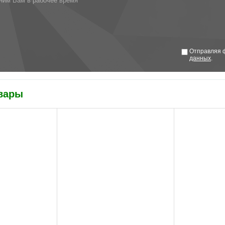
ним Вам в рабочее время
Отправляя ф
данных
.
вары