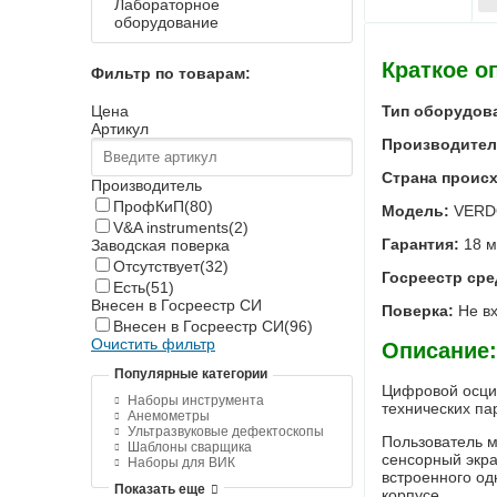
Лабораторное
оборудование
Краткое о
Фильтр по товарам:
Тип оборудов
Цена
Артикул
Производител
Страна проис
Производитель
ПрофКиП
(80)
Модель:
VERD
V&A instruments
(2)
Гарантия:
18 м
Заводская поверка
Отсутствует
(32)
Госреестр сре
Есть
(51)
Внесен в Госреестр СИ
Поверка:
Не в
Внесен в Госреестр СИ
(96)
Очистить фильтр
Описание:
Популярные категории
Цифровой осци
Наборы инструмента
технических па
Анемометры
Ультразвуковые дефектоскопы
Пользователь 
Шаблоны сварщика
сенсорный экра
Наборы для ВИК
встроенного од
Показать еще
корпусе.