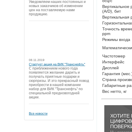
осц/с
Уведомляем наших постоянных и
новых заказчиков об изменении
Вертикальное 
цен на поставляемую нами
(A/D), бит
продукцию.
Вертикальная 
Горизонтальна
Точность време
ppm
Режимы входа
Математическ
Частотомер
08.11.2019
Интерфейс
Стартует акция на ВИК "Транснефть"
Дисплей
С приближением нового года
появляется желание дарить и
Гарантия (мес.
получать приятные подарки и
Страна произв
сюрпризы. И это прекрасный повод
приобрести в нашей компании
Габаритные ра
набор для ВИК "Транснефть" по
Вес нетто, кг
специальной предновогодней
акции.
Все новости
ХОТИТЕ 
ЦИФРОВО
ПОВЕРКИ