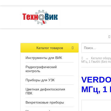
Каталог товаров
Инструменты для ВИК
→
Каталог обор
МГц, 1 Гвыб/с (Без п
Радиографический
контроль
VERDO 
Приборы для УЗК
МГц, 1
Цветная дефектоскопия
ПВК
Вихретоковые приборы