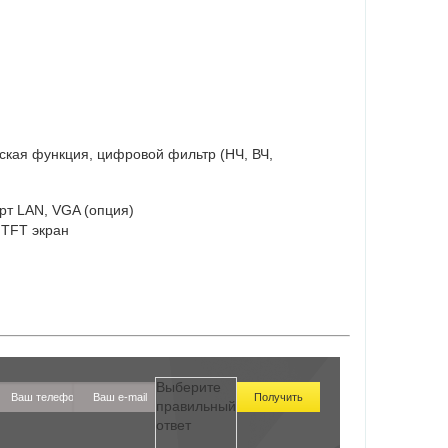
ательская функция, цифровой фильтр (НЧ, ВЧ,
орт LAN, VGA (опция)
, TFT экран
Выберите
правильный
ответ