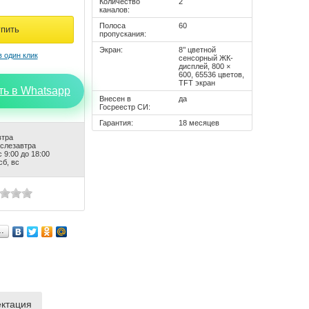
Количество
2
каналов:
Полоса
60
пропускания:
Экран:
8’’ цветной
сенсорный ЖК-
дисплей, 800 ×
600, 65536 цветов,
TFT экран
ть в Whatsapp
Внесен в
да
Госреестр СИ:
Гарантия:
18 месяцев
втра
ослезавтра
 9:00 до 18:00
сб, вс
…
ктация