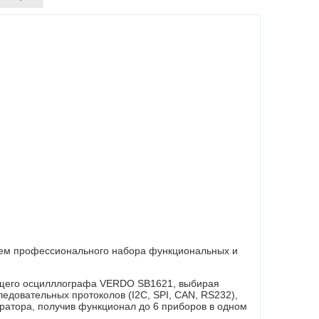
ем профессионального набора функциональных и
ющего осцилллографа VERDO SB1621, выбирая
едовательных протоколов (I2C, SPI, CAN, RS232),
тратора, получив функционал до 6 приборов в одном