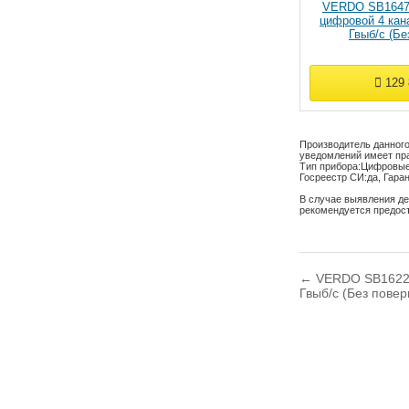
VERDO SB1647
цифровой 4 кан
Гвыб/с (Бе
129
Производитель данного
уведомлений имеет пра
Тип прибора:
Цифровые
Госреестр СИ:
да
,
Гаран
В случае выявления де
рекомендуется предос
← VERDO SB1622 
Гвыб/с (Без повер