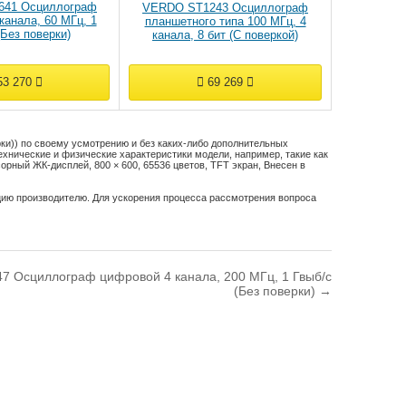
41 Осциллограф
VERDO ST1243 Осциллограф
канала, 60 МГц, 1
планшетного типа 100 МГц, 4
(Без поверки)
канала, 8 бит (С поверкой)
3 270
69 269
ки)) по своему усмотрению и без каких-либо дополнительных
ехнические и физические характеристики модели, например, такие как
нсорный ЖК-дисплей, 800 × 600, 65536 цветов, TFT экран
,
Внесен в
цию производителю. Для ускорения процесса рассмотрения вопроса
 Осциллограф цифровой 4 канала, 200 МГц, 1 Гвыб/с
(Без поверки) →