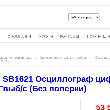
О КОМПАНИИ
УСЛУГИ
КОНТАКТЫ
ПОКУПАТЕЛ
удования и материалов
→
Электроизмерительные приборы
→
Осциллог
оверки)
SB1621 Осциллограф цифр
 Гвыб/с (Без поверки)
53 