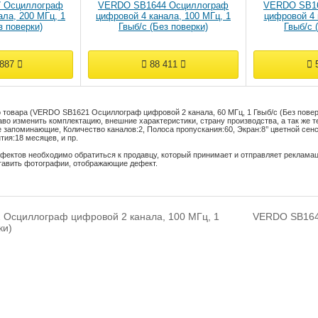
 Осциллограф
VERDO SB1644 Осциллограф
VERDO SB16
ала, 200 МГц, 1
цифровой 4 канала, 100 МГц, 1
цифровой 4 
з поверки)
Гвыб/с (Без поверки)
Гвыб/с 
 887
88 411
5
 товара (VERDO SB1621 Осциллограф цифровой 2 канала, 60 МГц, 1 Гвыб/с (Без повер
во изменить комплектацию, внешние характеристики, страну производства, а так же т
 запоминающие
,
Количество каналов:
2
,
Полоса пропускания:
60
,
Экран:
8’’ цветной се
тия:
18 месяцев
, и пр.
фектов необходимо обратиться к продавцу, который принимает и отправляет реклама
тавить фотографии, отображающие дефект.
Осциллограф цифровой 2 канала, 100 МГц, 1
VERDO SB1647
ки)