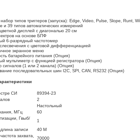
набор типов триггеров (запуска): Edge, Video, Pulse, Slope, Runt, W
е и 39 типов автоматических измерений
цветной дисплей с диагональю 20 см
пектров на основе БПФ
ый 6-разрядный частотомер
слесвечения с цветовой дифференциацией
ычное экранное меню
сть батарейного питания (Опция)
ый мультиметр с функцией регистратора (Опция)
 сигналов (1 или 2 канала) (Опция)
вание последовательных шин I2C, SPI, CAN, RS232 (Опция)
арактеристики
естре СИ
89394-23
налов
2
Настольный
кания, МГц
60
тизации, Гвыб/
1
длина записи
40 M
частота захвата,
70000