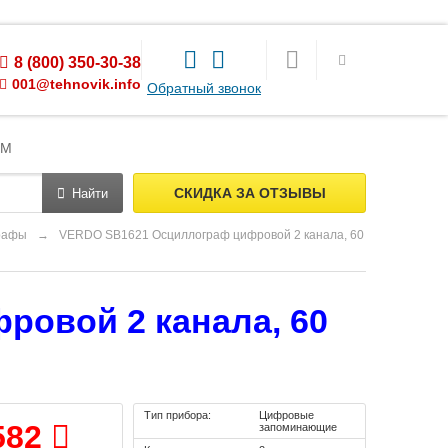
8 (800) 350-30-38
001@tehnovik.info
Обратный звонок
ЯМ
СКИДКА ЗА ОТЗЫВЫ
Найти
рафы
→
VERDO SB1621 Осциллограф цифровой 2 канала, 60
овой 2 канала, 60
Тип прибора:
Цифровые
582
запоминающие