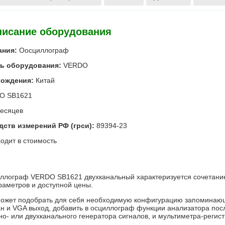
писание оборудования
ания:
О
осциллограф
ь оборудования:
VERDO
хождения:
Китай
O SB1621
есяцев
дств измерений РФ (грси):
89394-23
ходит в стоимость
ллограф VERDO SB1621 двухканальный характеризуется сочетани
раметров и доступной цены.
может подобрать для себя необходимую конфигурацию запомина
н и VGA выход, добавить в осциллограф функции анализатора посл
но- или двухканального генератора сигналов, и мультиметра-регис