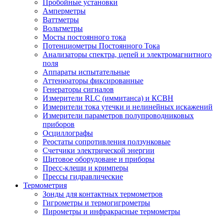
Пробойные установки
Амперметры
Ваттметры
Вольтметры
Мосты постоянного тока
Потенциометры Постоянного Тока
Анализаторы спектра, цепей и электромагнитного
поля
Аппараты испытательные
Аттенюаторы фиксированные
Генераторы сигналов
Измерители RLC (иммитанса) и КСВН
Измерители тока утечки и нелинейных искажений
Измерители параметров полупроводниковых
приборов
Осциллографы
Реостаты сопротивления ползунковые
Счетчики электрической энергии
Щитовое оборудоване и приборы
Пресс-клещи и кримперы
Прессы гидравлические
Термометрия
Зонды для контактных термометров
Гигрометры и термогигрометры
Пирометры и инфракрасные термометры