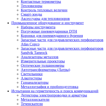
Контактные термометры
Тепловизоры
Контроль тепловых величин
Смарт-зонды
Аксессуары для тепловизоров
Промышленное оборудование и инструмент
Наборы инструмента
Погружные пневмоударники DTH
Коронки для пневмоударного бурения
Запасные части для гидравлических перфораторов
Atlas Copco
Запасные части для гидравлических перфораторов
Sandvik Tamrock
Анализаторы металлов
Измерительные проекторы
Оптические толщиномеры
Автотрансформаторы (Латры)
Светильники
Алкотестеры
Газоанализаторы
Металлография и пробоподготовка
Испытания на герметичность и поиск коммуникаций
Детекторы электропроводки и арматуры
Металлоискатели
Течеискатели