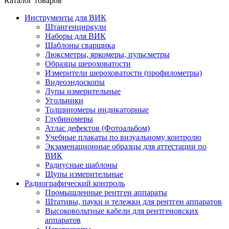
Каталог товаров
Инструменты для ВИК
Штангенциркули
Наборы для ВИК
Шаблоны сварщика
Люксметры, яркомеры, пульсметры
Образцы шероховатости
Измерители шероховатости (профилометры)
Видеоэндоскопы
Лупы измерительные
Угольники
Толщиномеры индикаторные
Глубиномеры
Атлас дефектов (Фотоальбом)
Учебные плакаты по визуальному контролю
Экзаменационные образцы для аттестации по
ВИК
Радиусные шаблоны
Щупы измерительные
Радиографический контроль
Промышленные рентген аппараты
Штативы, пауки и тележки для рентген аппаратов
Высоковольтные кабели для рентгеновских
аппаратов