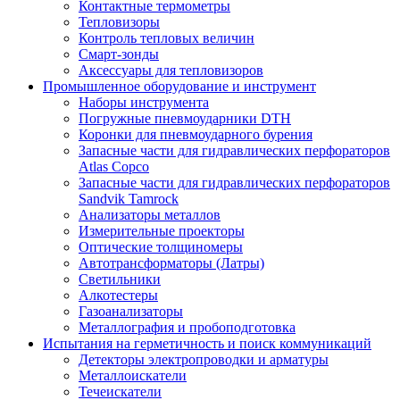
Контактные термометры
Тепловизоры
Контроль тепловых величин
Смарт-зонды
Аксессуары для тепловизоров
Промышленное оборудование и инструмент
Наборы инструмента
Погружные пневмоударники DTH
Коронки для пневмоударного бурения
Запасные части для гидравлических перфораторов
Atlas Copco
Запасные части для гидравлических перфораторов
Sandvik Tamrock
Анализаторы металлов
Измерительные проекторы
Оптические толщиномеры
Автотрансформаторы (Латры)
Светильники
Алкотестеры
Газоанализаторы
Металлография и пробоподготовка
Испытания на герметичность и поиск коммуникаций
Детекторы электропроводки и арматуры
Металлоискатели
Течеискатели