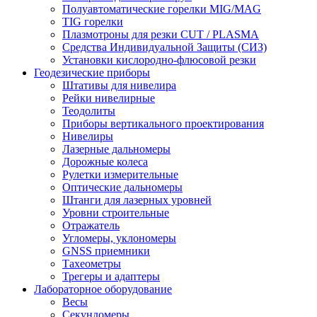
Полуавтоматические горелки MIG/MAG
TIG горелки
Плазмотроны для резки CUT / PLASMA
Средства Индивидуальной Защиты (СИЗ)
Установки кислородно-флюсовой резки
Геодезические приборы
Штативы для нивелира
Рейки нивелирные
Теодолиты
Приборы вертикального проектирования
Нивелиры
Лазерные дальномеры
Дорожные колеса
Рулетки измерительные
Оптические дальномеры
Штанги для лазерных уровней
Уровни строительные
Отражатель
Угломеры, уклономеры
GNSS приемники
Тахеометры
Трегеры и адаптеры
Лабораторное оборудование
Весы
Секундомеры