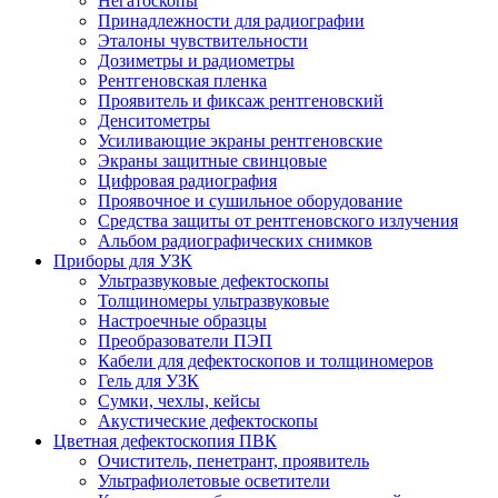
Негатоскопы
Принадлежности для радиографии
Эталоны чувствительности
Дозиметры и радиометры
Рентгеновская пленка
Проявитель и фиксаж рентгеновский
Денситометры
Усиливающие экраны рентгеновские
Экраны защитные свинцовые
Цифровая радиография
Проявочное и сушильное оборудование
Средства защиты от рентгеновского излучения
Альбом радиографических снимков
Приборы для УЗК
Ультразвуковые дефектоскопы
Толщиномеры ультразвуковые
Настроечные образцы
Преобразователи ПЭП
Кабели для дефектоскопов и толщиномеров
Гель для УЗК
Сумки, чехлы, кейсы
Акустические дефектоскопы
Цветная дефектоскопия ПВК
Очиститель, пенетрант, проявитель
Ультрафиолетовые осветители