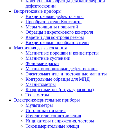
Контрольные образцы для капиллярной
дефектоскопии
Вихретоковые приборы
Вихретоковые дефектоскопы
Преобразователи Константа
Меры толщины покрытий
Образцы вихретокового контроля
Каретки для контроля резьбы
Вихретоковые преобразователи
Магнитная дефектоскопия
Магнитные порошки и концентраты
Магнитные суспензии
Фоновые краски
Магнитопорошковые дефектоскопы
Электромагниты и постоянные магниты
Контрольные образцы для МПД
Магнитометры
Коэрцитиметры (структуроскопы)
Тесламетры
Электроизмерительные приборы
Мультиметры
Источники питания
Измерители сопротивления
Индикаторы напряжения, тестеры
Токоизмерительные клещи