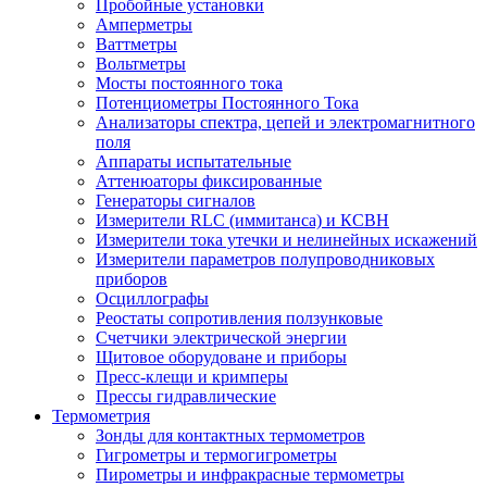
Пробойные установки
Амперметры
Ваттметры
Вольтметры
Мосты постоянного тока
Потенциометры Постоянного Тока
Анализаторы спектра, цепей и электромагнитного
поля
Аппараты испытательные
Аттенюаторы фиксированные
Генераторы сигналов
Измерители RLC (иммитанса) и КСВН
Измерители тока утечки и нелинейных искажений
Измерители параметров полупроводниковых
приборов
Осциллографы
Реостаты сопротивления ползунковые
Счетчики электрической энергии
Щитовое оборудоване и приборы
Пресс-клещи и кримперы
Прессы гидравлические
Термометрия
Зонды для контактных термометров
Гигрометры и термогигрометры
Пирометры и инфракрасные термометры