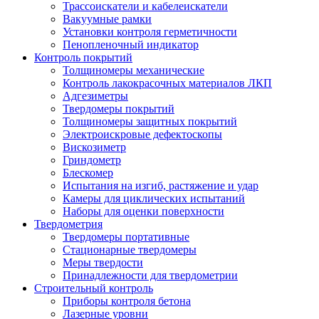
Трассоискатели и кабелеискатели
Вакуумные рамки
Установки контроля герметичности
Пенопленочный индикатор
Контроль покрытий
Толщиномеры механические
Контроль лакокрасочных материалов ЛКП
Адгезиметры
Твердомеры покрытий
Толщиномеры защитных покрытий
Электроискровые дефектоскопы
Вискозиметр
Гриндометр
Блескомер
Испытания на изгиб, растяжение и удар
Камеры для циклических испытаний
Наборы для оценки поверхности
Твердометрия
Твердомеры портативные
Стационарные твердомеры
Меры твердости
Принадлежности для твердометрии
Строительный контроль
Приборы контроля бетона
Лазерные уровни