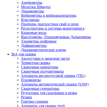
Анемометры
Молотки Шмидта
Динамометры
Виброметры и виброанализаторы
Влагомеры
Приборы диагностики свай и опор
Регистраторы и системы мониторинга
Крановые весы
Высотомеры, Ультразвуковые Дальномеры
Тахометры цифровые
Дифманометры
Динамометрические ключи
Всё для сварки
Аксессуары и запасные части
Термитная сварка
Сварочные инверторы
Сварочные полуавтоматы
Аппараты аргонодуговой сварки (TIG)
Плазморезы
Аппараты автоматической сварки (SAW)
Сварочные генераторы
Редукторы для газосварки и резки
Резаки
Горелки газовые
Аппараты для сварки труб