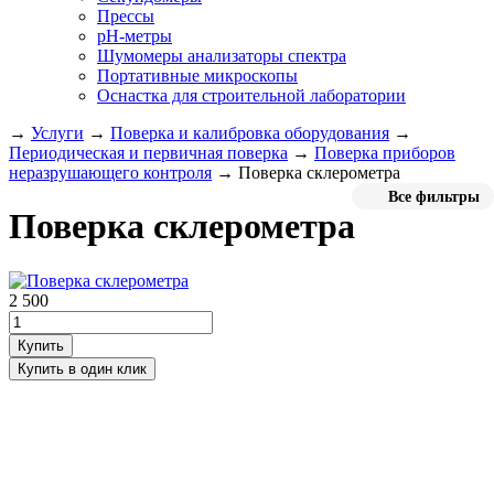
Прессы
pH-метры
Шумомеры анализаторы спектра
Портативные микроскопы
Оснастка для строительной лаборатории
→
Услуги
→
Поверка и калибровка оборудования
→
Периодическая и первичная поверка
→
Поверка приборов
неразрушающего контроля
→
Поверка склерометра
Все фильтры
Поверка склерометра
2 500