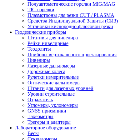
Полуавтоматические горелки MIG/MAG
TIG горелки
Плазмотроны для резки CUT / PLASMA
Средства Индивидуальной Защиты (СИЗ)
Установки кислородно-флюсовой резки
Геодезические приборы
Штативы для нивелира
Рейки нивелирные
Теодолиты
Приборы вертикального проектирования
Нивелиры
Лазерные дальномеры
Дорожные колеса
Рулетки измерительные
Оптические дальномеры
Штанги для лазерных уровней
Уровни строительные
Отражатель
Угломеры, уклономеры
GNSS приемники
Тахеометры
Трегеры и адаптеры
Лабораторное оборудование
Весы
Секундомеры