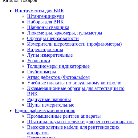
Каталог товаров
Инструменты для ВИК
Штангенциркули
Наборы для ВИК
Шаблоны сварщика
Люксметры, яркомеры, пульсметры
Образцы шероховатости
Измерители шероховатости (профилометры)
Видеоэндоскопы
Лупы измерительные
Угольники
Толщиномеры индикаторные
Глубиномеры
Атлас дефектов (Фотоальбом)
Учебные плакаты по визуальному контролю
Экзаменационные образцы для аттестации по
ВИК
Радиусные шаблоны
Щупы измерительные
Радиографический контроль
Промышленные рентген аппараты
Штативы, пауки и тележки для рентген аппаратов
Высоковольтные кабели для рентгеновских
аппаратов