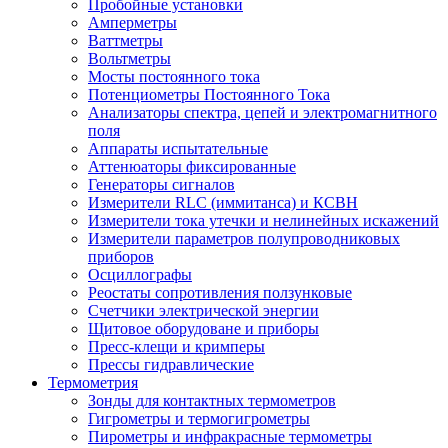
Пробойные установки
Амперметры
Ваттметры
Вольтметры
Мосты постоянного тока
Потенциометры Постоянного Тока
Анализаторы спектра, цепей и электромагнитного
поля
Аппараты испытательные
Аттенюаторы фиксированные
Генераторы сигналов
Измерители RLC (иммитанса) и КСВН
Измерители тока утечки и нелинейных искажений
Измерители параметров полупроводниковых
приборов
Осциллографы
Реостаты сопротивления ползунковые
Счетчики электрической энергии
Щитовое оборудоване и приборы
Пресс-клещи и кримперы
Прессы гидравлические
Термометрия
Зонды для контактных термометров
Гигрометры и термогигрометры
Пирометры и инфракрасные термометры