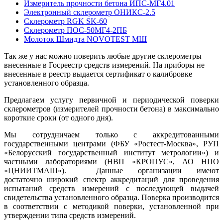
Измеритель прочности бетона ИПС-МГ4.01
Электронный склерометр ОНИКС-2.5
Склерометр RGK SK-60
Склерометр ПОС-50МГ4-2ПБ
Молоток Шмидта NOVOTEST МШ
Так же у нас можно поверить любые другие склерометры
внесенные в Госреестр средств измерений. На приборы не
внесенные в реестр выдается сертификат о калибровке
установленного образца.
Предлагаем услугу первичной и периодической
поверки
склерометров (измерителей прочности бетона) в максимально
короткие сроки (от одного дня).
Мы сотрудничаем только с аккредитованными
государственными центрами (ФБУ «Ростест-Москва», РУП
«Белорусский государственный институт метрологии») и
частными лабораториями (НВП «КРОПУС», АО НПО
«ЦНИИТМАШ»). Данные организации имеют
достаточно широкий спектр аккредитаций для проведения
испытаний средств измерений с последующей выдачей
свидетельства установленного образца. Поверка производится
в соответствии с методикой поверки, установленной при
утверждении типа средств измерений.