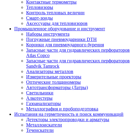
Контактные термометры
Тепловизоры
Контроль тепловых величин
Смарт-зонды
Аксессуары для тепловизоров
Промышленное оборудование и инструмент
Наборы инструмента
Погружные пневмоударники DTH
Коронки для пневмоударного бурения
Запасные части для гидравлических перфораторов
Atlas Copco
Запасные части для гидравлических перфораторов
Sandvik Tamrock
Анализаторы металлов
Измерительные проекторы
Оптические толщиномеры
Автотрансформаторы (Латры)
Светильники
Алкотестеры
Газоанализаторы
Металлография и пробоподготовка
Испытания на герметичность и поиск коммуникаций
Детекторы электропроводки и арматуры
Металлоискатели
Течеискатели