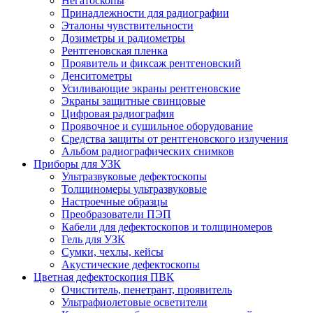
Негатоскопы
Принадлежности для радиографии
Эталоны чувствительности
Дозиметры и радиометры
Рентгеновская пленка
Проявитель и фиксаж рентгеновский
Денситометры
Усиливающие экраны рентгеновские
Экраны защитные свинцовые
Цифровая радиография
Проявочное и сушильное оборудование
Средства защиты от рентгеновского излучения
Альбом радиографических снимков
Приборы для УЗК
Ультразвуковые дефектоскопы
Толщиномеры ультразвуковые
Настроечные образцы
Преобразователи ПЭП
Кабели для дефектоскопов и толщиномеров
Гель для УЗК
Сумки, чехлы, кейсы
Акустические дефектоскопы
Цветная дефектоскопия ПВК
Очиститель, пенетрант, проявитель
Ультрафиолетовые осветители