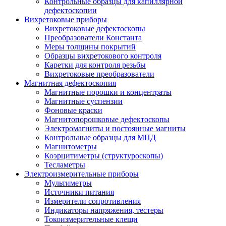
Контрольные образцы для капиллярной
дефектоскопии
Вихретоковые приборы
Вихретоковые дефектоскопы
Преобразователи Константа
Меры толщины покрытий
Образцы вихретокового контроля
Каретки для контроля резьбы
Вихретоковые преобразователи
Магнитная дефектоскопия
Магнитные порошки и концентраты
Магнитные суспензии
Фоновые краски
Магнитопорошковые дефектоскопы
Электромагниты и постоянные магниты
Контрольные образцы для МПД
Магнитометры
Коэрцитиметры (структуроскопы)
Тесламетры
Электроизмерительные приборы
Мультиметры
Источники питания
Измерители сопротивления
Индикаторы напряжения, тестеры
Токоизмерительные клещи