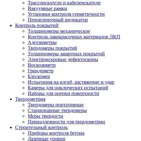
Трассоискатели и кабелеискатели
Вакуумные рамки
Установки контроля герметичности
Пенопленочный индикатор
Контроль покрытий
Толщиномеры механические
Контроль лакокрасочных материалов ЛКП
Адгезиметры
Твердомеры покрытий
Толщиномеры защитных покрытий
Электроискровые дефектоскопы
Вискозиметр
Гриндометр
Блескомер
Испытания на изгиб, растяжение и удар
Камеры для циклических испытаний
Наборы для оценки поверхности
Твердометрия
Твердомеры портативные
Стационарные твердомеры
Меры твердости
Принадлежности для твердометрии
Строительный контроль
Приборы контроля бетона
Лазерные уровни