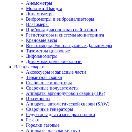
Анемометры
Молотки Шмидта
Динамометры
Виброметры и виброанализаторы
Влагомеры
Приборы диагностики свай и опор
Регистраторы и системы мониторинга
Крановые весы
Высотомеры, Ультразвуковые Дальномеры
Тахометры цифровые
Дифманометры
Динамометрические ключи
Всё для сварки
Аксессуары и запасные части
Термитная сварка
Сварочные инверторы
Сварочные полуавтоматы
Аппараты аргонодуговой сварки (TIG)
Плазморезы
Аппараты автоматической сварки (SAW)
Сварочные генераторы
Редукторы для газосварки и резки
Резаки
Горелки газовые
Аппараты для сварки труб