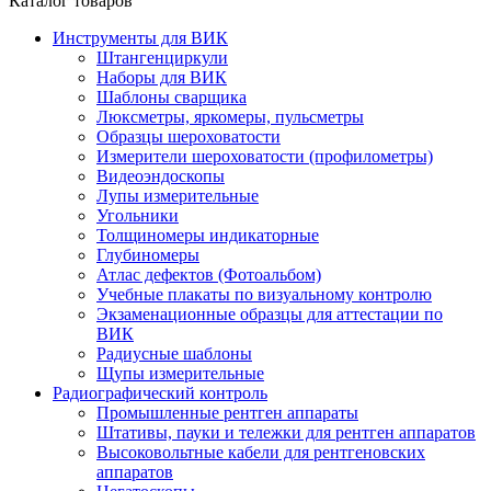
Каталог товаров
Инструменты для ВИК
Штангенциркули
Наборы для ВИК
Шаблоны сварщика
Люксметры, яркомеры, пульсметры
Образцы шероховатости
Измерители шероховатости (профилометры)
Видеоэндоскопы
Лупы измерительные
Угольники
Толщиномеры индикаторные
Глубиномеры
Атлас дефектов (Фотоальбом)
Учебные плакаты по визуальному контролю
Экзаменационные образцы для аттестации по
ВИК
Радиусные шаблоны
Щупы измерительные
Радиографический контроль
Промышленные рентген аппараты
Штативы, пауки и тележки для рентген аппаратов
Высоковольтные кабели для рентгеновских
аппаратов