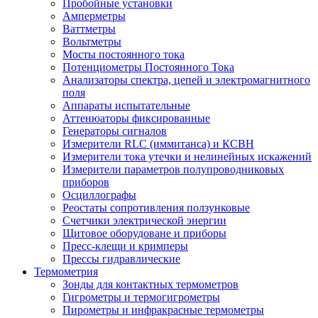
Пробойные установки
Амперметры
Ваттметры
Вольтметры
Мосты постоянного тока
Потенциометры Постоянного Тока
Анализаторы спектра, цепей и электромагнитного
поля
Аппараты испытательные
Аттенюаторы фиксированные
Генераторы сигналов
Измерители RLC (иммитанса) и КСВН
Измерители тока утечки и нелинейных искажений
Измерители параметров полупроводниковых
приборов
Осциллографы
Реостаты сопротивления ползунковые
Счетчики электрической энергии
Щитовое оборудоване и приборы
Пресс-клещи и кримперы
Прессы гидравлические
Термометрия
Зонды для контактных термометров
Гигрометры и термогигрометры
Пирометры и инфракрасные термометры