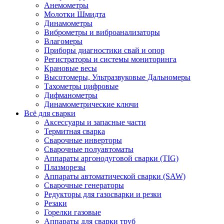
Анемометры
Молотки Шмидта
Динамометры
Виброметры и виброанализаторы
Влагомеры
Приборы диагностики свай и опор
Регистраторы и системы мониторинга
Крановые весы
Высотомеры, Ультразвуковые Дальномеры
Тахометры цифровые
Дифманометры
Динамометрические ключи
Всё для сварки
Аксессуары и запасные части
Термитная сварка
Сварочные инверторы
Сварочные полуавтоматы
Аппараты аргонодуговой сварки (TIG)
Плазморезы
Аппараты автоматической сварки (SAW)
Сварочные генераторы
Редукторы для газосварки и резки
Резаки
Горелки газовые
Аппараты для сварки труб