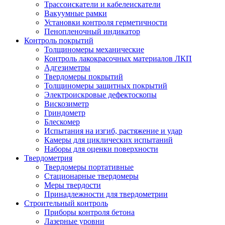
Трассоискатели и кабелеискатели
Вакуумные рамки
Установки контроля герметичности
Пенопленочный индикатор
Контроль покрытий
Толщиномеры механические
Контроль лакокрасочных материалов ЛКП
Адгезиметры
Твердомеры покрытий
Толщиномеры защитных покрытий
Электроискровые дефектоскопы
Вискозиметр
Гриндометр
Блескомер
Испытания на изгиб, растяжение и удар
Камеры для циклических испытаний
Наборы для оценки поверхности
Твердометрия
Твердомеры портативные
Стационарные твердомеры
Меры твердости
Принадлежности для твердометрии
Строительный контроль
Приборы контроля бетона
Лазерные уровни