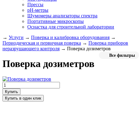
Прессы
pH-метры
Шумомеры анализаторы спектра
Портативные микроскопы
Оснастка для строительной лаборатории
→
Услуги
→
Поверка и калибровка оборудования
→
Периодическая и первичная поверка
→
Поверка приборов
неразрушающего контроля
→
Поверка дозиметров
Все фильтры
Поверка дозиметров