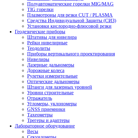
Полуавтоматические горелки MIG/MAG
TIG горелки
Плазмотроны для резки CUT / PLASMA
Средства Индивидуальной Защиты (СИЗ)
Установки кислородно-флюсовой резки
Геодезические приборы
Штативы для нивелира
Рейки нивелирные
Теодолиты
Приборы вертикального проектирования
Нивелиры
Лазерные дальномеры
Дорожные колеса
Рулетки измерительные
Оптические дальномеры
Штанги для лазерных уровней
Уровни строительные
Отражатель
Угломеры, уклономеры
GNSS приемники
Тахеометры
Трегеры и адаптеры
Лабораторное оборудование
Весы
Секундомеры