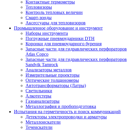
Контактные термометры
Тепловизоры
Контроль тепловых величин
Смарт-зонды
Аксессуары для тепловизоров
Промышленное оборудование и инструмент
Наборы инструмента
Погружные пневмоударники DTH
Коронки для пневмоударного бурения
Запасные части для гидравлических перфораторов
Atlas Copco
Запасные части для гидравлических перфораторов
Sandvik Tamrock
Анализаторы металлов
Измерительные проекторы
Оптические толщиномеры
Автотрансформаторы (Латры)
Светильники
Алкотестеры
Газоанализаторы
Металлография и пробоподготовка
Испытания на герметичность и поиск коммуникаций
Детекторы электропроводки и арматуры
Металлоискатели
Течеискатели