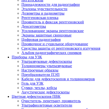
Негатоскопы
Принадлежности для радиографии
Эталоны чувствительности
Дозиметры и радиометры
Рентгеновская пленка
Проявитель и фиксаж рентгеновский
Денситометры
Усиливающие экраны рентгеновские
Экраны защитные свинцовые
Цифровая радиография
Проявочное и сушильное оборудование
Средства защиты от рентгеновского излучения
Альбом радиографических снимков
Приборы для УЗК
Ультразвуковые дефектоскопы
Толщиномеры ультразвуковые
Настроечные образцы
Преобразователи ПЭП
Кабели для дефектоскопов и толщиномеров
Гель для УЗК
Сумки, чехлы, кейсы
Акустические дефектоскопы
Цветная дефектоскопия ПВК
Очиститель, пенетрант, проявитель
Ультрафиолетовые осветители