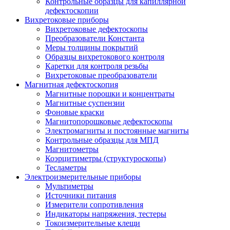
Контрольные образцы для капиллярной
дефектоскопии
Вихретоковые приборы
Вихретоковые дефектоскопы
Преобразователи Константа
Меры толщины покрытий
Образцы вихретокового контроля
Каретки для контроля резьбы
Вихретоковые преобразователи
Магнитная дефектоскопия
Магнитные порошки и концентраты
Магнитные суспензии
Фоновые краски
Магнитопорошковые дефектоскопы
Электромагниты и постоянные магниты
Контрольные образцы для МПД
Магнитометры
Коэрцитиметры (структуроскопы)
Тесламетры
Электроизмерительные приборы
Мультиметры
Источники питания
Измерители сопротивления
Индикаторы напряжения, тестеры
Токоизмерительные клещи