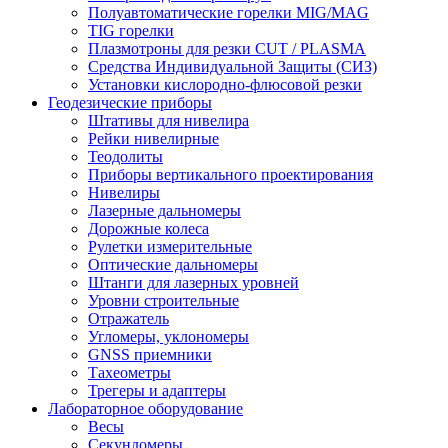
Полуавтоматические горелки MIG/MAG
TIG горелки
Плазмотроны для резки CUT / PLASMA
Средства Индивидуальной Защиты (СИЗ)
Установки кислородно-флюсовой резки
Геодезические приборы
Штативы для нивелира
Рейки нивелирные
Теодолиты
Приборы вертикального проектирования
Нивелиры
Лазерные дальномеры
Дорожные колеса
Рулетки измерительные
Оптические дальномеры
Штанги для лазерных уровней
Уровни строительные
Отражатель
Угломеры, уклономеры
GNSS приемники
Тахеометры
Трегеры и адаптеры
Лабораторное оборудование
Весы
Секундомеры