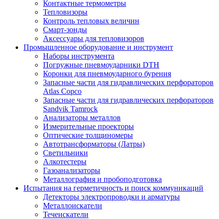
Контактные термометры
Тепловизоры
Контроль тепловых величин
Смарт-зонды
Аксессуары для тепловизоров
Промышленное оборудование и инструмент
Наборы инструмента
Погружные пневмоударники DTH
Коронки для пневмоударного бурения
Запасные части для гидравлических перфораторов
Atlas Copco
Запасные части для гидравлических перфораторов
Sandvik Tamrock
Анализаторы металлов
Измерительные проекторы
Оптические толщиномеры
Автотрансформаторы (Латры)
Светильники
Алкотестеры
Газоанализаторы
Металлография и пробоподготовка
Испытания на герметичность и поиск коммуникаций
Детекторы электропроводки и арматуры
Металлоискатели
Течеискатели