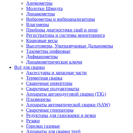
Анемометры
Молотки Шмидта
Динамометры
Виброметры и виброанализаторы
Влагомеры
Приборы диагностики свай и опор
Регистраторы и системы мониторинга
Крановые весы
Высотомеры, Ультразвуковые Дальномеры
Тахометры цифровые
Дифманометры
Динамометрические ключи
Всё для сварки
Аксессуары и запасные части
Термитная сварка
Сварочные инверторы
Сварочные полуавтоматы
Аппараты аргонодуговой сварки (TIG)
Плазморезы
Аппараты автоматической сварки (SAW)
Сварочные генераторы
Редукторы для газосварки и резки
Резаки
Горелки газовые
Аппараты для сварки труб