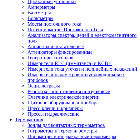
Пробойные установки
Амперметры
Ваттметры
Вольтметры
Мосты постоянного тока
Потенциометры Постоянного Тока
Анализаторы спектра, цепей и электромагнитного
поля
Аппараты испытательные
Аттенюаторы фиксированные
Генераторы сигналов
Измерители RLC (иммитанса) и КСВН
Измерители тока утечки и нелинейных искажений
Измерители параметров полупроводниковых
приборов
Осциллографы
Реостаты сопротивления ползунковые
Счетчики электрической энергии
Щитовое оборудоване и приборы
Пресс-клещи и кримперы
Прессы гидравлические
Термометрия
Зонды для контактных термометров
Гигрометры и термогигрометры
Пирометры и инфракрасные термометры