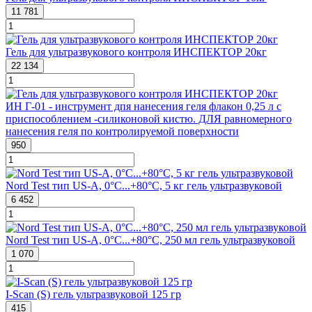
11 781
Гель для ультразвукового контроля ИНСПЕКТОР 20кг
22 134
ИН Г-01 - инструмент дпя нанесения геля флакон 0,25 л с
приспособлением -силиконовой кистю. ДЛЯ равномерного
нанесения геля по контролируемой поверхности
950
Nord Test тип US-A, 0°C...+80°C, 5 кг гель ультразвуковой
6 452
Nord Test тип US-A, 0°C...+80°C, 250 мл гель ультразвуковой
1 070
I-Scan (S) гель ультразвуковой 125 гр
415