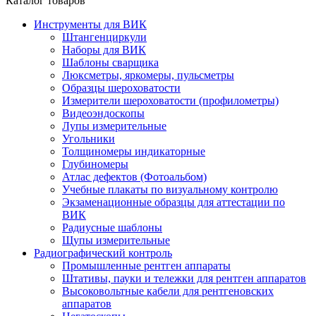
Каталог товаров
Инструменты для ВИК
Штангенциркули
Наборы для ВИК
Шаблоны сварщика
Люксметры, яркомеры, пульсметры
Образцы шероховатости
Измерители шероховатости (профилометры)
Видеоэндоскопы
Лупы измерительные
Угольники
Толщиномеры индикаторные
Глубиномеры
Атлас дефектов (Фотоальбом)
Учебные плакаты по визуальному контролю
Экзаменационные образцы для аттестации по
ВИК
Радиусные шаблоны
Щупы измерительные
Радиографический контроль
Промышленные рентген аппараты
Штативы, пауки и тележки для рентген аппаратов
Высоковольтные кабели для рентгеновских
аппаратов