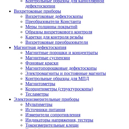
Контрольные образцы для капиллярной
дефектоскопии
Вихретоковые приборы
Вихретоковые дефектоскопы
Преобразователи Константа
Меры толщины покрытий
Образцы вихретокового контроля
Каретки для контроля резьбы
Вихретоковые преобразователи
Магнитная дефектоскопия
Магнитные порошки и концентраты
Магнитные суспензии
Фоновые краски
Магнитопорошковые дефектоскопы
Электромагниты и постоянные магниты
Контрольные образцы для МПД
Магнитометры
Коэрцитиметры (структуроскопы)
Тесламетры
Электроизмерительные приборы
Мультиметры
Источники питания
Измерители сопротивления
Индикаторы напряжения, тестеры
Токоизмерительные клещи