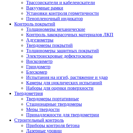
Трассоискатели и кабелеискатели
Вакуумные рамки
Установки контроля герметичности
Пенопленочный индикатор
Контроль покрытий
Толщиномеры механические
Контроль лакокрасочных материалов ЛКП
Адгезиметры
Твердомеры покрытий
Толщиномеры защитных покрытий
Электроискровые дефектоскопы
Вискозиметр
Гриндометр
Блескомер
Испытания на изгиб, растяжение и удар
Камеры для циклических испытаний
Наборы для оценки поверхности
Твердометрия
Твердомеры портативные
Стационарные твердомеры
Меры твердости
Принадлежности для твердометрии
Строительный контроль
Приборы контроля бетона
Лазерные уровни