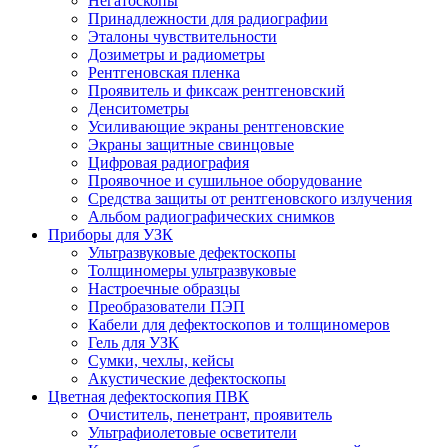
Негатоскопы
Принадлежности для радиографии
Эталоны чувствительности
Дозиметры и радиометры
Рентгеновская пленка
Проявитель и фиксаж рентгеновский
Денситометры
Усиливающие экраны рентгеновские
Экраны защитные свинцовые
Цифровая радиография
Проявочное и сушильное оборудование
Средства защиты от рентгеновского излучения
Альбом радиографических снимков
Приборы для УЗК
Ультразвуковые дефектоскопы
Толщиномеры ультразвуковые
Настроечные образцы
Преобразователи ПЭП
Кабели для дефектоскопов и толщиномеров
Гель для УЗК
Сумки, чехлы, кейсы
Акустические дефектоскопы
Цветная дефектоскопия ПВК
Очиститель, пенетрант, проявитель
Ультрафиолетовые осветители