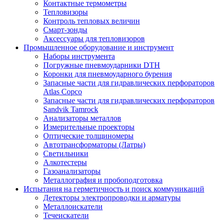
Контактные термометры
Тепловизоры
Контроль тепловых величин
Смарт-зонды
Аксессуары для тепловизоров
Промышленное оборудование и инструмент
Наборы инструмента
Погружные пневмоударники DTH
Коронки для пневмоударного бурения
Запасные части для гидравлических перфораторов
Atlas Copco
Запасные части для гидравлических перфораторов
Sandvik Tamrock
Анализаторы металлов
Измерительные проекторы
Оптические толщиномеры
Автотрансформаторы (Латры)
Светильники
Алкотестеры
Газоанализаторы
Металлография и пробоподготовка
Испытания на герметичность и поиск коммуникаций
Детекторы электропроводки и арматуры
Металлоискатели
Течеискатели