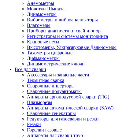
Анемометры
Молотки Шмидта
Динамометры
Виброметры и виброанализаторы
Влагомеры
Приборы диагностики свай и опор
Регистраторы и системы мониторинга
Крановые весы
Высотомеры, Ультразвуковые Дальномеры
Тахометры цифровые
Дифманометры
Динамометрические ключи
Всё для сварки
Аксессуары и запасные части
Термитная сварка
Сварочные инверторы
Сварочные полуавтоматы
Аппараты аргонодуговой сварки (TIG)
Плазморезы
Аппараты автоматической сварки (SAW)
Сварочные генераторы
Редукторы для газосварки и резки
Резаки
Горелки газовые
Аппараты для сварки труб