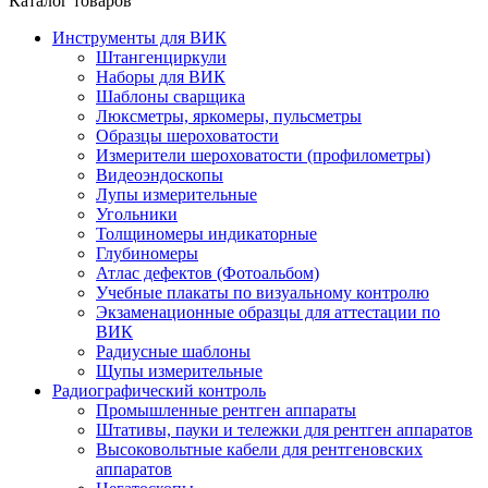
Каталог товаров
Инструменты для ВИК
Штангенциркули
Наборы для ВИК
Шаблоны сварщика
Люксметры, яркомеры, пульсметры
Образцы шероховатости
Измерители шероховатости (профилометры)
Видеоэндоскопы
Лупы измерительные
Угольники
Толщиномеры индикаторные
Глубиномеры
Атлас дефектов (Фотоальбом)
Учебные плакаты по визуальному контролю
Экзаменационные образцы для аттестации по
ВИК
Радиусные шаблоны
Щупы измерительные
Радиографический контроль
Промышленные рентген аппараты
Штативы, пауки и тележки для рентген аппаратов
Высоковольтные кабели для рентгеновских
аппаратов