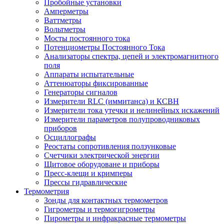
Пробойные установки
Амперметры
Ваттметры
Вольтметры
Мосты постоянного тока
Потенциометры Постоянного Тока
Анализаторы спектра, цепей и электромагнитного
поля
Аппараты испытательные
Аттенюаторы фиксированные
Генераторы сигналов
Измерители RLC (иммитанса) и КСВН
Измерители тока утечки и нелинейных искажений
Измерители параметров полупроводниковых
приборов
Осциллографы
Реостаты сопротивления ползунковые
Счетчики электрической энергии
Щитовое оборудоване и приборы
Пресс-клещи и кримперы
Прессы гидравлические
Термометрия
Зонды для контактных термометров
Гигрометры и термогигрометры
Пирометры и инфракрасные термометры