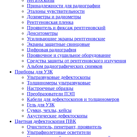
Негатоскопы
Принадлежности для радиографии
Эталоны чувствительности
Дозиметры и радиометры
Рентгеновская пленка
Проявитель и фиксаж рентгеновский
Денситометры
Усиливающие экраны рентгеновские
Экраны защитные свинцовые
Цифровая радиография
Проявочное и сушильное оборудование
Средства защиты от рентгеновского излучения
Альбом радиографических снимков
Приборы для УЗК
Ультразвуковые дефектоскопы
Толщиномеры ультразвуковые
Настроечные образцы
Преобразователи ПЭП
Кабели для дефектоскопов и толщиномеров
Гель для УЗК
Сумки, чехлы, кейсы
Акустические дефектоскопы
Цветная дефектоскопия ПВК
Очиститель, пенетрант, проявитель
Ультрафиолетовые осветители