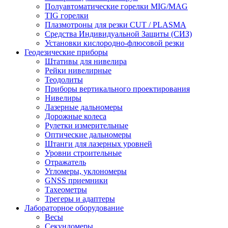
Полуавтоматические горелки MIG/MAG
TIG горелки
Плазмотроны для резки CUT / PLASMA
Средства Индивидуальной Защиты (СИЗ)
Установки кислородно-флюсовой резки
Геодезические приборы
Штативы для нивелира
Рейки нивелирные
Теодолиты
Приборы вертикального проектирования
Нивелиры
Лазерные дальномеры
Дорожные колеса
Рулетки измерительные
Оптические дальномеры
Штанги для лазерных уровней
Уровни строительные
Отражатель
Угломеры, уклономеры
GNSS приемники
Тахеометры
Трегеры и адаптеры
Лабораторное оборудование
Весы
Секундомеры