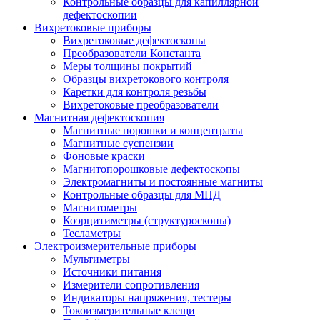
Контрольные образцы для капиллярной
дефектоскопии
Вихретоковые приборы
Вихретоковые дефектоскопы
Преобразователи Константа
Меры толщины покрытий
Образцы вихретокового контроля
Каретки для контроля резьбы
Вихретоковые преобразователи
Магнитная дефектоскопия
Магнитные порошки и концентраты
Магнитные суспензии
Фоновые краски
Магнитопорошковые дефектоскопы
Электромагниты и постоянные магниты
Контрольные образцы для МПД
Магнитометры
Коэрцитиметры (структуроскопы)
Тесламетры
Электроизмерительные приборы
Мультиметры
Источники питания
Измерители сопротивления
Индикаторы напряжения, тестеры
Токоизмерительные клещи