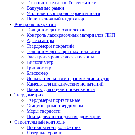
Трассоискатели и кабелеискатели
Вакуумные рамки
Установки контроля герметичности
Пенопленочный индикатор
Контроль покрытий
Толщиномеры механические
Контроль лакокрасочных материалов ЛКП
Адгезиметры
Твердомеры покрытий
Толщиномеры защитных покрытий
Электроискровые дефектоскопы
Вискозиметр
Гриндометр
Блескомер
Испытания на изгиб, растяжение и удар
Камеры для циклических испытаний
Наборы для оценки поверхности
Твердометрия
Твердомеры портативные
Стационарные твердомеры
Меры твердости
Принадлежности для твердометрии
Строительный контроль
Приборы контроля бетона
Лазерные уровни