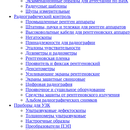
Экзаменационные образцы для аттестации по ВИК
Радиусные шаблоны
Щупы измерительные
Радиографический контроль
Промышленные рентген аппараты
Штативы, пауки и тележки для рентген аппаратов
Высоковольтные кабели для рентгеновских аппарат
Негатоскопы
Принадлежности для радиографии
Эталоны чувствительности
Дозиметры и радиометры
Рентгеновская пленка
Проявитель и фиксаж рентгеновский
Денситометры
Усиливающие экраны рентгеновские
Экраны защитные свинцовые
Цифровая радиография
Проявочное и сушильное оборудование
Средства защиты от рентгеновского излучения
Альбом радиографических снимков
Приборы для УЗК
Ультразвуковые дефектоскопы
Толщиномеры ультразвуковые
Настроечные образцы
Преобразователи ПЭП