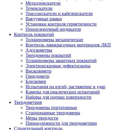
Металлоискатели
Течеискатели
Трассоискатели и кабелеискатели
Вакуумные рамки
Установки контроля герметичности
Пенопленочный индикатор
Контроль покрытий
Толщиномеры механические
Контроль лакокрасочных материалов ЛКП
Адгезиметры
Твердомеры покрытий
Толщиномеры защитных покрытий
Электроискровые дефектоскопы
Вискозиметр
Гриндометр
Блескомер
Испытания на изгиб, растяжение и удар
Камеры для циклических испытаний
Наборы для оценки поверхности
Твердометрия
Твердомеры портативные
Стационарные твердомеры
Меры твердости
Принадлежности для твердометрии
Строительный контроль