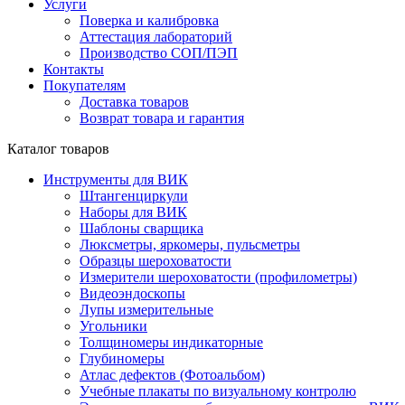
Услуги
Поверка и калибровка
Аттестация лабораторий
Производство СОП/ПЭП
Контакты
Покупателям
Доставка товаров
Возврат товара и гарантия
Каталог товаров
Инструменты для ВИК
Штангенциркули
Наборы для ВИК
Шаблоны сварщика
Люксметры, яркомеры, пульсметры
Образцы шероховатости
Измерители шероховатости (профилометры)
Видеоэндоскопы
Лупы измерительные
Угольники
Толщиномеры индикаторные
Глубиномеры
Атлас дефектов (Фотоальбом)
Учебные плакаты по визуальному контролю