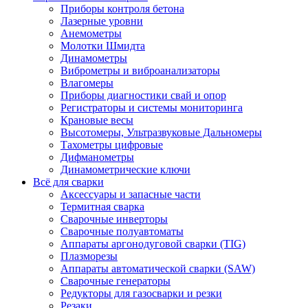
Приборы контроля бетона
Лазерные уровни
Анемометры
Молотки Шмидта
Динамометры
Виброметры и виброанализаторы
Влагомеры
Приборы диагностики свай и опор
Регистраторы и системы мониторинга
Крановые весы
Высотомеры, Ультразвуковые Дальномеры
Тахометры цифровые
Дифманометры
Динамометрические ключи
Всё для сварки
Аксессуары и запасные части
Термитная сварка
Сварочные инверторы
Сварочные полуавтоматы
Аппараты аргонодуговой сварки (TIG)
Плазморезы
Аппараты автоматической сварки (SAW)
Сварочные генераторы
Редукторы для газосварки и резки
Резаки