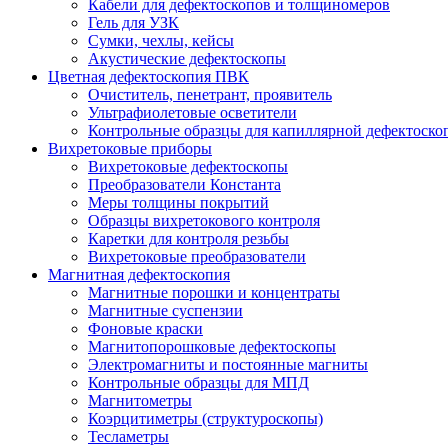
Кабели для дефектоскопов и толщиномеров
Гель для УЗК
Сумки, чехлы, кейсы
Акустические дефектоскопы
Цветная дефектоскопия ПВК
Очиститель, пенетрант, проявитель
Ультрафиолетовые осветители
Контрольные образцы для капиллярной дефектоско
Вихретоковые приборы
Вихретоковые дефектоскопы
Преобразователи Константа
Меры толщины покрытий
Образцы вихретокового контроля
Каретки для контроля резьбы
Вихретоковые преобразователи
Магнитная дефектоскопия
Магнитные порошки и концентраты
Магнитные суспензии
Фоновые краски
Магнитопорошковые дефектоскопы
Электромагниты и постоянные магниты
Контрольные образцы для МПД
Магнитометры
Коэрцитиметры (структуроскопы)
Тесламетры