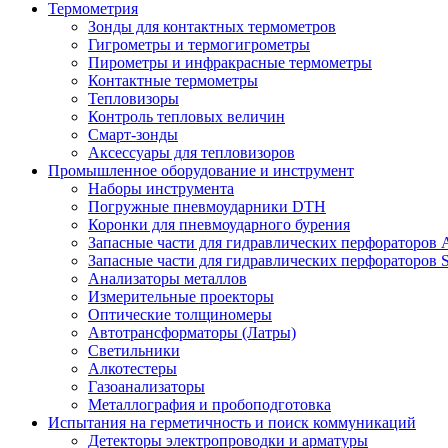
Термометрия
Зонды для контактных термометров
Гигрометры и термогигрометры
Пирометры и инфракрасные термометры
Контактные термометры
Тепловизоры
Контроль тепловых величин
Смарт-зонды
Аксессуары для тепловизоров
Промышленное оборудование и инструмент
Наборы инструмента
Погружные пневмоударники DTH
Коронки для пневмоударного бурения
Запасные части для гидравлических перфораторов A
Запасные части для гидравлических перфораторов S
Анализаторы металлов
Измерительные проекторы
Оптические толщиномеры
Автотрансформаторы (Латры)
Светильники
Алкотестеры
Газоанализаторы
Металлография и пробоподготовка
Испытания на герметичность и поиск коммуникаций
Детекторы электропроводки и арматуры