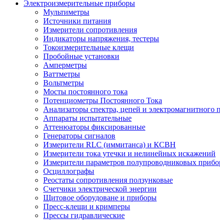
Электроизмерительные приборы
Мультиметры
Источники питания
Измерители сопротивления
Индикаторы напряжения, тестеры
Токоизмерительные клещи
Пробойные установки
Амперметры
Ваттметры
Вольтметры
Мосты постоянного тока
Потенциометры Постоянного Тока
Анализаторы спектра, цепей и электромагнитного 
Аппараты испытательные
Аттенюаторы фиксированные
Генераторы сигналов
Измерители RLC (иммитанса) и КСВН
Измерители тока утечки и нелинейных искажений
Измерители параметров полупроводниковых прибо
Осциллографы
Реостаты сопротивления ползунковые
Счетчики электрической энергии
Щитовое оборудоване и приборы
Пресс-клещи и кримперы
Прессы гидравлические