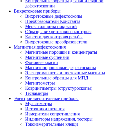
Контрольные образцы для капиллярной
дефектоскопии
Вихретоковые приборы
Вихретоковые дефектоскопы
Преобразователи Константа
Меры толщины покрытий
Образцы вихретокового контроля
Каретки для контроля резьбы
Вихретоковые преобразователи
Магнитная дефектоскопия
Магнитные порошки и концентраты
Магнитные суспензии
Фоновые краски
Магнитопорошковые дефектоскопы
Электромагниты и постоянные магниты
Контрольные образцы для МПД
Магнитометры
Коэрцитиметры (структуроскопы)
Тесламетры
Электроизмерительные приборы
Мультиметры
Источники питания
Измерители сопротивления
Индикаторы напряжения, тестеры
Токоизмерительные клещи