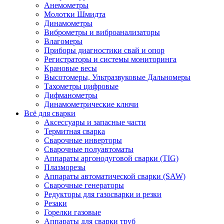
Анемометры
Молотки Шмидта
Динамометры
Виброметры и виброанализаторы
Влагомеры
Приборы диагностики свай и опор
Регистраторы и системы мониторинга
Крановые весы
Высотомеры, Ультразвуковые Дальномеры
Тахометры цифровые
Дифманометры
Динамометрические ключи
Всё для сварки
Аксессуары и запасные части
Термитная сварка
Сварочные инверторы
Сварочные полуавтоматы
Аппараты аргонодуговой сварки (TIG)
Плазморезы
Аппараты автоматической сварки (SAW)
Сварочные генераторы
Редукторы для газосварки и резки
Резаки
Горелки газовые
Аппараты для сварки труб