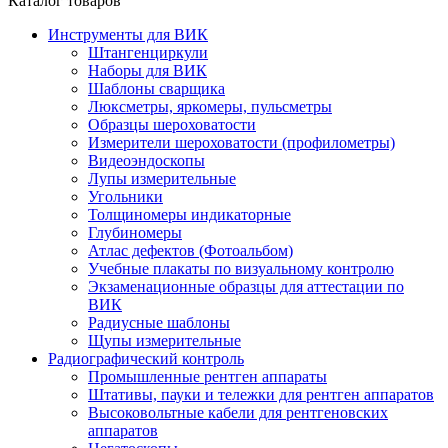
Каталог товаров
Инструменты для ВИК
Штангенциркули
Наборы для ВИК
Шаблоны сварщика
Люксметры, яркомеры, пульсметры
Образцы шероховатости
Измерители шероховатости (профилометры)
Видеоэндоскопы
Лупы измерительные
Угольники
Толщиномеры индикаторные
Глубиномеры
Атлас дефектов (Фотоальбом)
Учебные плакаты по визуальному контролю
Экзаменационные образцы для аттестации по
ВИК
Радиусные шаблоны
Щупы измерительные
Радиографический контроль
Промышленные рентген аппараты
Штативы, пауки и тележки для рентген аппаратов
Высоковольтные кабели для рентгеновских
аппаратов