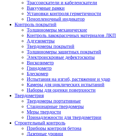
Трассоискатели и кабелеискатели
Вакуумные рамки
Установки контроля герметичности
Пенопленочный индикатор
Контроль покрытий
Толщиномеры механические
Контроль лакокрасочных материалов ЛКП
Адгезиметры
Твердомеры покрытий
Толщиномеры защитных покрытий
Электроискровые дефектоскопы
Вискозиметр
Гриндометр
Блескомер
Испытания на изгиб, растяжение и удар
Камеры для циклических испытаний
Наборы для оценки поверхности
Твердометрия
Твердомеры портативные
Стационарные твердомеры
Меры твердости
Принадлежности для твердометрии
Строительный контроль
Приборы контроля бетона
Лазерные уровни