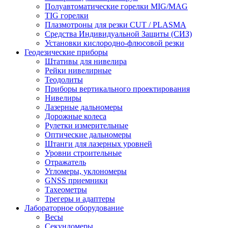
Полуавтоматические горелки MIG/MAG
TIG горелки
Плазмотроны для резки CUT / PLASMA
Средства Индивидуальной Защиты (СИЗ)
Установки кислородно-флюсовой резки
Геодезические приборы
Штативы для нивелира
Рейки нивелирные
Теодолиты
Приборы вертикального проектирования
Нивелиры
Лазерные дальномеры
Дорожные колеса
Рулетки измерительные
Оптические дальномеры
Штанги для лазерных уровней
Уровни строительные
Отражатель
Угломеры, уклономеры
GNSS приемники
Тахеометры
Трегеры и адаптеры
Лабораторное оборудование
Весы
Секундомеры