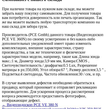
При наличии товара на нужном вам складе, вы можете
забрать вашу покупку самовывозом. Для получения товара
вам потребуется доверенность или печать организации. Так
же вы можете вызвать любую транспортную компанию на
наш склад для забора груза.
Производитель (PCE Gmbh) данного товара (Видеоэндоскоп
PCE VE 360N) по своему усмотрению и без каких-либо
дополнительных уведомлений имеет право изменить
комплектацию, внешние характеристики, страну
производства, а так же технические и физические
характеристики модели, например, такие как
Длина зонда
макс.:
1 м
,
Диаметр зонда:
3,9 мм мм
,
Камера:
CMOS
,
Светочувствительность / диафрагма:
0.5 Lux
,
Разрешение
матрицы в px:
350,000
,
Угол обзора:
67 °
,
Размер дисплея:
3,5 "
,
Подсветка:
4 светодиода
,
Частота обновления:
30 / сек
, и пр.
В случае выявления дефектов необходимо обратиться к
продавцу, который принимает и отправляет рекламацию
производителю. Для ускорения процесса рассмотрения
вопроса рекомендуется предоставить фотографии,
отображающие дефект.
← Видеоэндоскоп PCE VE 380 N