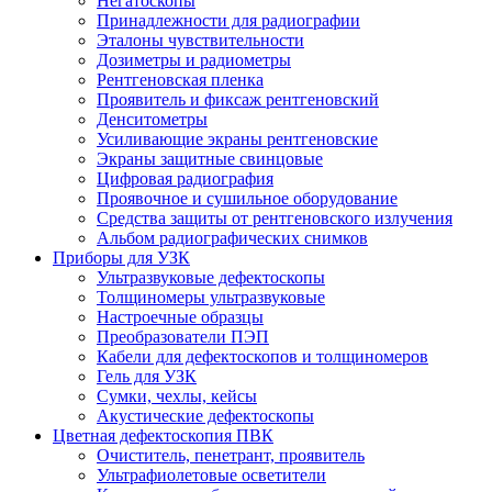
Негатоскопы
Принадлежности для радиографии
Эталоны чувствительности
Дозиметры и радиометры
Рентгеновская пленка
Проявитель и фиксаж рентгеновский
Денситометры
Усиливающие экраны рентгеновские
Экраны защитные свинцовые
Цифровая радиография
Проявочное и сушильное оборудование
Средства защиты от рентгеновского излучения
Альбом радиографических снимков
Приборы для УЗК
Ультразвуковые дефектоскопы
Толщиномеры ультразвуковые
Настроечные образцы
Преобразователи ПЭП
Кабели для дефектоскопов и толщиномеров
Гель для УЗК
Сумки, чехлы, кейсы
Акустические дефектоскопы
Цветная дефектоскопия ПВК
Очиститель, пенетрант, проявитель
Ультрафиолетовые осветители