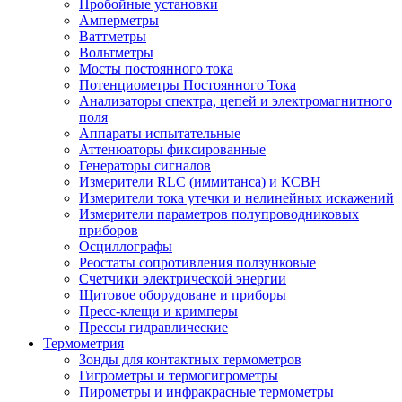
Пробойные установки
Амперметры
Ваттметры
Вольтметры
Мосты постоянного тока
Потенциометры Постоянного Тока
Анализаторы спектра, цепей и электромагнитного
поля
Аппараты испытательные
Аттенюаторы фиксированные
Генераторы сигналов
Измерители RLC (иммитанса) и КСВН
Измерители тока утечки и нелинейных искажений
Измерители параметров полупроводниковых
приборов
Осциллографы
Реостаты сопротивления ползунковые
Счетчики электрической энергии
Щитовое оборудоване и приборы
Пресс-клещи и кримперы
Прессы гидравлические
Термометрия
Зонды для контактных термометров
Гигрометры и термогигрометры
Пирометры и инфракрасные термометры