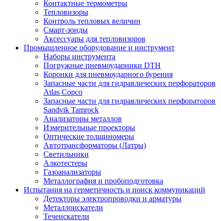
Контактные термометры
Тепловизоры
Контроль тепловых величин
Смарт-зонды
Аксессуары для тепловизоров
Промышленное оборудование и инструмент
Наборы инструмента
Погружные пневмоударники DTH
Коронки для пневмоударного бурения
Запасные части для гидравлических перфораторов
Atlas Copco
Запасные части для гидравлических перфораторов
Sandvik Tamrock
Анализаторы металлов
Измерительные проекторы
Оптические толщиномеры
Автотрансформаторы (Латры)
Светильники
Алкотестеры
Газоанализаторы
Металлография и пробоподготовка
Испытания на герметичность и поиск коммуникаций
Детекторы электропроводки и арматуры
Металлоискатели
Течеискатели