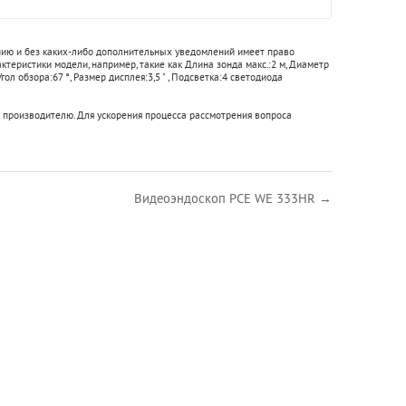
ению и без каких-либо дополнительных уведомлений имеет право
актеристики модели, например, такие как
Длина зонда макс.:
2 м
,
Диаметр
Угол обзора:
67 °
,
Размер дисплея:
3,5 "
,
Подсветка:
4 светодиода
 производителю. Для ускорения процесса рассмотрения вопроса
Видеоэндоскоп PCE WE 333HR →