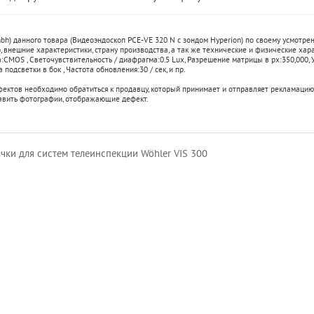
bh) данного товара (Видеоэндоскоп PCE-VE 320 N с зондом Hyperion) по своему усмотр
 внешние характеристики, страну производства, а так же технические и физические хар
:
CMOS
,
Светочувствительность / диафрагма:
0.5 Lux
,
Разрешение матрицы в px:
350,000
,
а подсветки в бок
,
Частота обновления:
30 / сек
, и пр.
фектов необходимо обратиться к продавцу, который принимает и отправляет рекламацию
авить фотографии, отображающие дефект.
ки для систем телеинспекции Wöhler VIS 300