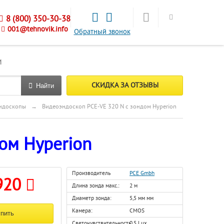
8 (800) 350-30-38
001@tehnovik.info
Обратный звонок
М
СКИДКА ЗА ОТЗЫВЫ
Найти
ндоскопы
→
Видеоэндоскоп PCE-VE 320 N с зондом Hyperion
ом Hyperion
Производитель
PCE Gmbh
920
Длина зонда макс.:
2 м
Диаметр зонда:
5,5 мм мм
Камера:
CMOS
Светочувствительность
0.5 Lux