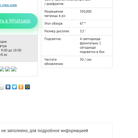
/ диафрагма:
Разрешение
350,000
матрицы в px:
ть в Whatsapp
Угол обзора:
67 °
Размер дисплея:
3,5 "
Подсветка:
4 светодиода
одня
фронтально 2
автра
свтодиода
 9:00 до 18:00
подсветки в бок
б, вс
Частота
30 / сек
обновления:
…
" не заполнено, для подробное информацией