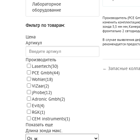
Лабораторное
оборудование
Производитель (PCE Gm
изменить комплектацию,
Фильтр по товарам:
зонда:
5,5 мм мм
,
Камера
фронтально 2 свтодиод
Цена
В случае выявления де
Артикул
рекомендуется предост
Производитель
Lasertech
(30)
← Запасные колпач
PCE Gmbh
(44)
Wohler
(18)
ViZaar
(2)
jProbe
(12)
Adronic Gmbh
(2)
Evit
(4)
RGK
(1)
CEM instruments
(1)
Показать еще
Длина зонда макс.