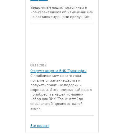
Уведомляем наших постоянных и
новых заказчиков об изменении цен
на поставляемую нами продукцию.
08.11.2019
Стартует акция на ВИК "Транснефть"
С приближением нового года
появляется желание дарить и
получать приятные подарки и
сюрпризы. И это прекрасный повод
приобрести в нашей компании
набор для ВИК "Транснефть" по
специальной предновогодней
акции.
Все новости