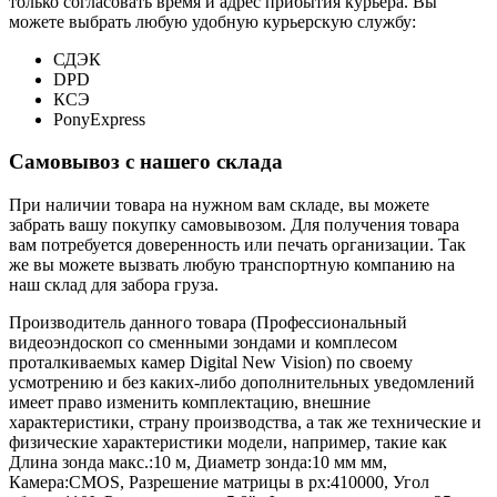
только согласовать время и адрес прибытия курьера. Вы
можете выбрать любую удобную курьерскую службу:
СДЭК
DPD
КСЭ
PonyExpress
Самовывоз с нашего склада
При наличии товара на нужном вам складе, вы можете
забрать вашу покупку самовывозом. Для получения товара
вам потребуется доверенность или печать организации. Так
же вы можете вызвать любую транспортную компанию на
наш склад для забора груза.
Производитель данного товара (Профессиональный
видеоэндоскоп со сменными зондами и комплесом
проталкиваемых камер Digital New Vision) по своему
усмотрению и без каких-либо дополнительных уведомлений
имеет право изменить комплектацию, внешние
характеристики, страну производства, а так же технические и
физические характеристики модели, например, такие как
Длина зонда макс.:
10 м
,
Диаметр зонда:
10 мм мм
,
Камера:
CMOS
,
Разрешение матрицы в px:
410000
,
Угол