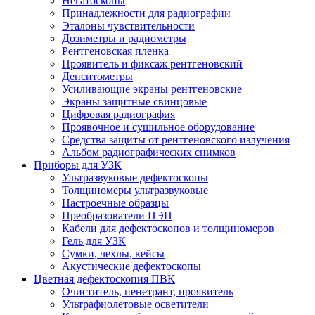
Негатоскопы
Принадлежности для радиографии
Эталоны чувствительности
Дозиметры и радиометры
Рентгеновская пленка
Проявитель и фиксаж рентгеновский
Денситометры
Усиливающие экраны рентгеновские
Экраны защитные свинцовые
Цифровая радиография
Проявочное и сушильное оборудование
Средства защиты от рентгеновского излучения
Альбом радиографических снимков
Приборы для УЗК
Ультразвуковые дефектоскопы
Толщиномеры ультразвуковые
Настроечные образцы
Преобразователи ПЭП
Кабели для дефектоскопов и толщиномеров
Гель для УЗК
Сумки, чехлы, кейсы
Акустические дефектоскопы
Цветная дефектоскопия ПВК
Очиститель, пенетрант, проявитель
Ультрафиолетовые осветители