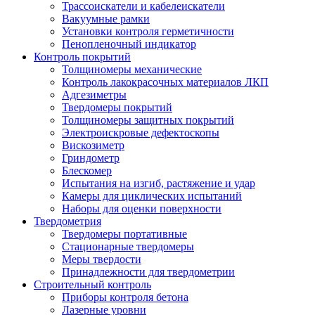
Трассоискатели и кабелеискатели
Вакуумные рамки
Установки контроля герметичности
Пенопленочный индикатор
Контроль покрытий
Толщиномеры механические
Контроль лакокрасочных материалов ЛКП
Адгезиметры
Твердомеры покрытий
Толщиномеры защитных покрытий
Электроискровые дефектоскопы
Вискозиметр
Гриндометр
Блескомер
Испытания на изгиб, растяжение и удар
Камеры для циклических испытаний
Наборы для оценки поверхности
Твердометрия
Твердомеры портативные
Стационарные твердомеры
Меры твердости
Принадлежности для твердометрии
Строительный контроль
Приборы контроля бетона
Лазерные уровни