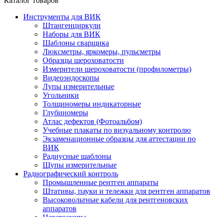
Каталог товаров
Инструменты для ВИК
Штангенциркули
Наборы для ВИК
Шаблоны сварщика
Люксметры, яркомеры, пульсметры
Образцы шероховатости
Измерители шероховатости (профилометры)
Видеоэндоскопы
Лупы измерительные
Угольники
Толщиномеры индикаторные
Глубиномеры
Атлас дефектов (Фотоальбом)
Учебные плакаты по визуальному контролю
Экзаменационные образцы для аттестации по
ВИК
Радиусные шаблоны
Щупы измерительные
Радиографический контроль
Промышленные рентген аппараты
Штативы, пауки и тележки для рентген аппаратов
Высоковольтные кабели для рентгеновских
аппаратов