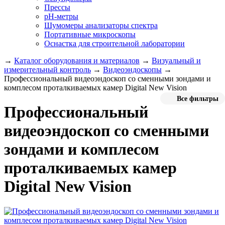
Прессы
pH-метры
Шумомеры анализаторы спектра
Портативные микроскопы
Оснастка для строительной лаборатории
→
Каталог оборудования и материалов
→
Визуальный и
измерительный контроль
→
Видеоэндоскопы
→
Профессиональный видеоэндоскоп со сменными зондами и
комплесом проталкиваемых камер Digital New Vision
Все фильтры
Профессиональный
видеоэндоскоп со сменными
зондами и комплесом
проталкиваемых камер
Digital New Vision