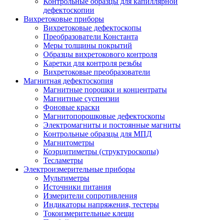
Контрольные образцы для капиллярной
дефектоскопии
Вихретоковые приборы
Вихретоковые дефектоскопы
Преобразователи Константа
Меры толщины покрытий
Образцы вихретокового контроля
Каретки для контроля резьбы
Вихретоковые преобразователи
Магнитная дефектоскопия
Магнитные порошки и концентраты
Магнитные суспензии
Фоновые краски
Магнитопорошковые дефектоскопы
Электромагниты и постоянные магниты
Контрольные образцы для МПД
Магнитометры
Коэрцитиметры (структуроскопы)
Тесламетры
Электроизмерительные приборы
Мультиметры
Источники питания
Измерители сопротивления
Индикаторы напряжения, тестеры
Токоизмерительные клещи