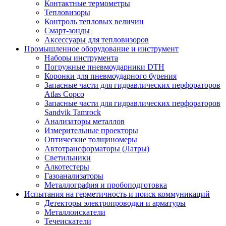
Контактные термометры
Тепловизоры
Контроль тепловых величин
Смарт-зонды
Аксессуары для тепловизоров
Промышленное оборудование и инструмент
Наборы инструмента
Погружные пневмоударники DTH
Коронки для пневмоударного бурения
Запасные части для гидравлических перфораторов
Atlas Copco
Запасные части для гидравлических перфораторов
Sandvik Tamrock
Анализаторы металлов
Измерительные проекторы
Оптические толщиномеры
Автотрансформаторы (Латры)
Светильники
Алкотестеры
Газоанализаторы
Металлография и пробоподготовка
Испытания на герметичность и поиск коммуникаций
Детекторы электропроводки и арматуры
Металлоискатели
Течеискатели