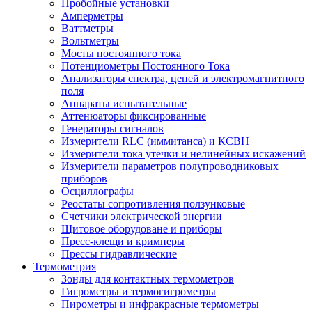
Пробойные установки
Амперметры
Ваттметры
Вольтметры
Мосты постоянного тока
Потенциометры Постоянного Тока
Анализаторы спектра, цепей и электромагнитного
поля
Аппараты испытательные
Аттенюаторы фиксированные
Генераторы сигналов
Измерители RLC (иммитанса) и КСВН
Измерители тока утечки и нелинейных искажений
Измерители параметров полупроводниковых
приборов
Осциллографы
Реостаты сопротивления ползунковые
Счетчики электрической энергии
Щитовое оборудоване и приборы
Пресс-клещи и кримперы
Прессы гидравлические
Термометрия
Зонды для контактных термометров
Гигрометры и термогигрометры
Пирометры и инфракрасные термометры