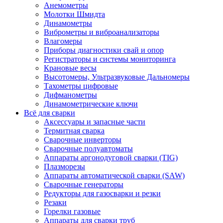
Анемометры
Молотки Шмидта
Динамометры
Виброметры и виброанализаторы
Влагомеры
Приборы диагностики свай и опор
Регистраторы и системы мониторинга
Крановые весы
Высотомеры, Ультразвуковые Дальномеры
Тахометры цифровые
Дифманометры
Динамометрические ключи
Всё для сварки
Аксессуары и запасные части
Термитная сварка
Сварочные инверторы
Сварочные полуавтоматы
Аппараты аргонодуговой сварки (TIG)
Плазморезы
Аппараты автоматической сварки (SAW)
Сварочные генераторы
Редукторы для газосварки и резки
Резаки
Горелки газовые
Аппараты для сварки труб