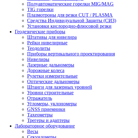
Полуавтоматические горелки MIG/MAG
TIG горелки
Плазмотроны для резки CUT / PLASMA
Средства Индивидуальной Защиты (СИЗ)
Установки кислородно-флюсовой резки
Геодезические приборы
Штативы для нивелира
Рейки нивелирные
Теодолиты
Приборы вертикального проектирования
Нивелиры
Лазерные дальномеры
Дорожные колеса
Рулетки измерительные
Оптические дальномеры
Штанги для лазерных уровней
Уровни строительные
Отражатель
Угломеры, уклономеры
GNSS приемники
Тахеометры
Трегеры и адаптеры
Лабораторное оборудование
Весы
Секундомеры