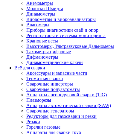
Анемометры
Молотки Шмидта
Динамометры
Виброметры и виброанализаторы
Влагомеры
Приборы диагностики свай и опор
Регистраторы и системы мониторинга
Крановые весы
Высотомеры, Ультразвуковые Дальномеры
Тахометры цифровые
Дифманометры
Динамометрические ключи
Всё для сварки
Аксессуары и запасные части
Термитная сварка
Сварочные инверторы
Сварочные полуавтоматы
Аппараты аргонодуговой сварки (TIG)
Плазморезы
Аппараты автоматической сварки (SAW)
Сварочные генераторы
Редукторы для газосварки и резки
Резаки
Горелки газовые
Аппараты для сварки труб