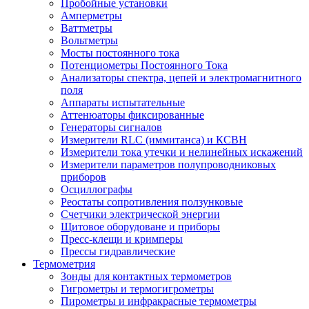
Пробойные установки
Амперметры
Ваттметры
Вольтметры
Мосты постоянного тока
Потенциометры Постоянного Тока
Анализаторы спектра, цепей и электромагнитного
поля
Аппараты испытательные
Аттенюаторы фиксированные
Генераторы сигналов
Измерители RLC (иммитанса) и КСВН
Измерители тока утечки и нелинейных искажений
Измерители параметров полупроводниковых
приборов
Осциллографы
Реостаты сопротивления ползунковые
Счетчики электрической энергии
Щитовое оборудоване и приборы
Пресс-клещи и кримперы
Прессы гидравлические
Термометрия
Зонды для контактных термометров
Гигрометры и термогигрометры
Пирометры и инфракрасные термометры