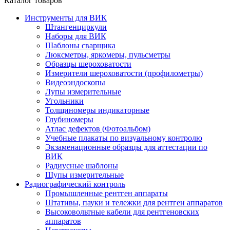
Каталог товаров
Инструменты для ВИК
Штангенциркули
Наборы для ВИК
Шаблоны сварщика
Люксметры, яркомеры, пульсметры
Образцы шероховатости
Измерители шероховатости (профилометры)
Видеоэндоскопы
Лупы измерительные
Угольники
Толщиномеры индикаторные
Глубиномеры
Атлас дефектов (Фотоальбом)
Учебные плакаты по визуальному контролю
Экзаменационные образцы для аттестации по
ВИК
Радиусные шаблоны
Щупы измерительные
Радиографический контроль
Промышленные рентген аппараты
Штативы, пауки и тележки для рентген аппаратов
Высоковольтные кабели для рентгеновских
аппаратов