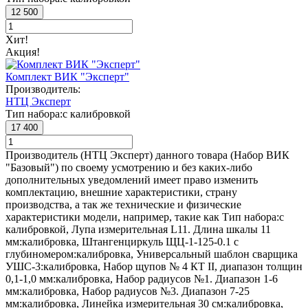
12 500
Хит!
Акция!
Комплект ВИК "Эксперт"
Производитель:
НТЦ Эксперт
Тип набора:
с калибровкой
17 400
Производитель (НТЦ Эксперт) данного товара (Набор ВИК
"Базовый") по своему усмотрению и без каких-либо
дополнительных уведомлений имеет право изменить
комплектацию, внешние характеристики, страну
производства, а так же технические и физические
характеристики модели, например, такие как
Тип набора:
с
калибровкой
,
Лупа измерительная L11. Длина шкалы 11
мм:
калибровка
,
Штангенциркуль ЩЦ-1-125-0.1 с
глубиномером:
калибровка
,
Универсальный шаблон сварщика
УШС-3:
калибровка
,
Набор щупов № 4 КТ II, диапазон толщин
0,1-1,0 мм:
калибровка
,
Набор радиусов №1. Диапазон 1-6
мм:
калибровка
,
Набор радиусов №3. Диапазон 7-25
мм:
калибровка
,
Линейка измерительная 30 см:
калибровка
,