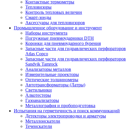
Контактные термометры
Тепловизоры
Контроль тепловых величин
Смарт-зонды
Аксессуары для тепловизоров
Промышленное оборудование и инструмент
Наборы инструмента
Погружные пневмоударники DTH
Коронки для пневмоударного бурения
Запасные части для гидравлических перфораторов
Atlas Copco
Запасные части для гидравлических перфораторов
Sandvik Tamrock
Анализаторы металлов
Измерительные проекторы
Оптические толщиномеры
Автотрансформаторы (Латры)
Светильники
Алкотестеры
Газоанализаторы
Металлография и пробоподготовка
Испытания на герметичность и поиск коммуникаций
Детекторы электропроводки и арматуры
Металлоискатели
Течеискатели