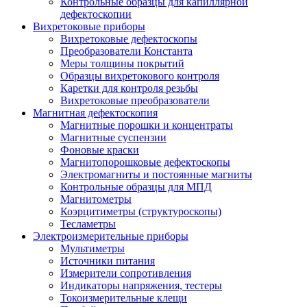
Контрольные образцы для капиллярной
дефектоскопии
Вихретоковые приборы
Вихретоковые дефектоскопы
Преобразователи Константа
Меры толщины покрытий
Образцы вихретокового контроля
Каретки для контроля резьбы
Вихретоковые преобразователи
Магнитная дефектоскопия
Магнитные порошки и концентраты
Магнитные суспензии
Фоновые краски
Магнитопорошковые дефектоскопы
Электромагниты и постоянные магниты
Контрольные образцы для МПД
Магнитометры
Коэрцитиметры (структуроскопы)
Тесламетры
Электроизмерительные приборы
Мультиметры
Источники питания
Измерители сопротивления
Индикаторы напряжения, тестеры
Токоизмерительные клещи