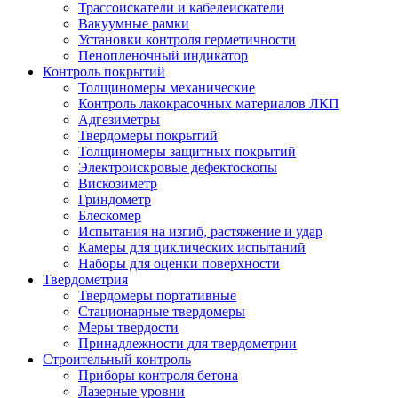
Трассоискатели и кабелеискатели
Вакуумные рамки
Установки контроля герметичности
Пенопленочный индикатор
Контроль покрытий
Толщиномеры механические
Контроль лакокрасочных материалов ЛКП
Адгезиметры
Твердомеры покрытий
Толщиномеры защитных покрытий
Электроискровые дефектоскопы
Вискозиметр
Гриндометр
Блескомер
Испытания на изгиб, растяжение и удар
Камеры для циклических испытаний
Наборы для оценки поверхности
Твердометрия
Твердомеры портативные
Стационарные твердомеры
Меры твердости
Принадлежности для твердометрии
Строительный контроль
Приборы контроля бетона
Лазерные уровни