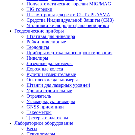
Полуавтоматические горелки MIG/MAG
TIG горелки
Плазмотроны для резки CUT / PLASMA
Средства Индивидуальной Защиты (СИЗ)
Установки кислородно-флюсовой резки
Геодезические приборы
Штативы для нивелира
Рейки нивелирные
Теодолиты
Приборы вертикального проектирования
Нивелиры
Лазерные дальномеры
Дорожные колеса
Рулетки измерительные
Оптические дальномеры
Штанги для лазерных уровней
Уровни строительные
Отражатель
Угломеры, уклономеры
GNSS приемники
Тахеометры
Трегеры и адаптеры
Лабораторное оборудование
Весы
Секундомеры