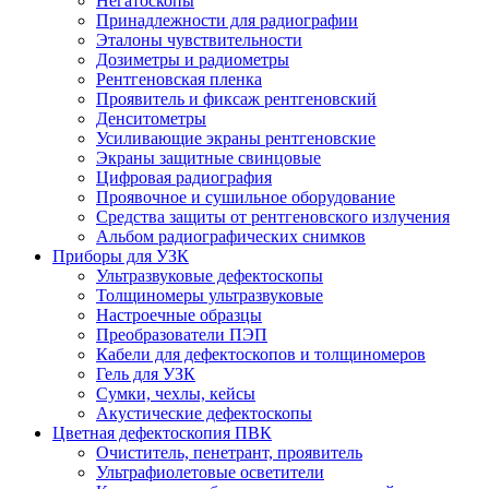
Негатоскопы
Принадлежности для радиографии
Эталоны чувствительности
Дозиметры и радиометры
Рентгеновская пленка
Проявитель и фиксаж рентгеновский
Денситометры
Усиливающие экраны рентгеновские
Экраны защитные свинцовые
Цифровая радиография
Проявочное и сушильное оборудование
Средства защиты от рентгеновского излучения
Альбом радиографических снимков
Приборы для УЗК
Ультразвуковые дефектоскопы
Толщиномеры ультразвуковые
Настроечные образцы
Преобразователи ПЭП
Кабели для дефектоскопов и толщиномеров
Гель для УЗК
Сумки, чехлы, кейсы
Акустические дефектоскопы
Цветная дефектоскопия ПВК
Очиститель, пенетрант, проявитель
Ультрафиолетовые осветители