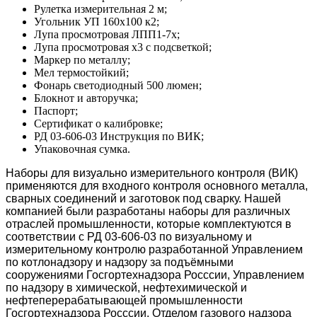
Рулетка измерительная 2 м;
Угольник УП 160х100 к2;
Лупа просмотровая ЛПП1-7х;
Лупа просмотровая х3 с подсветкой;
Маркер по металлу;
Мел термостойкий;
Фонарь светодиодный 500 люмен;
Блокнот и авторучка;
Паспорт;
Сертификат о калибровке;
РД 03-606-03 Инструкция по ВИК;
Упаковочная сумка.
Наборы для визуально измерительного контроля (ВИК)
применяются для входного контроля основного металла,
сварных соединений и заготовок под сварку. Нашей
компанией были разработаны наборы для различных
отраслей промышленности, которые комплектуются в
соответствии с РД 03-606-03 по визуальному и
измерительному контролю разработанной Управлением
по котлонадзору и надзору за подъёмными
сооружениями Госгортехнадзора Росссии, Управлением
по надзору в химической, нефтехимической и
нефтеперерабатывающей промышленности
Госгортехнадзора Росссии, Отделом газового надзора