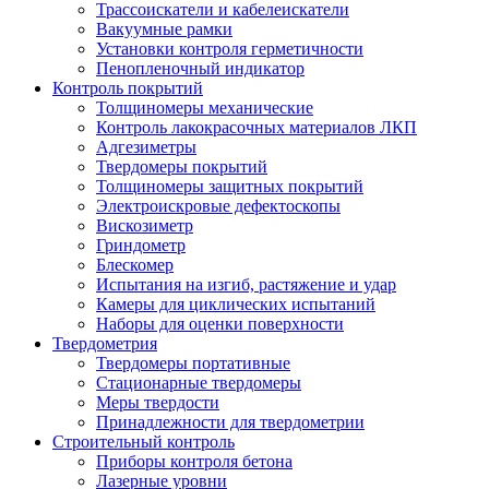
Трассоискатели и кабелеискатели
Вакуумные рамки
Установки контроля герметичности
Пенопленочный индикатор
Контроль покрытий
Толщиномеры механические
Контроль лакокрасочных материалов ЛКП
Адгезиметры
Твердомеры покрытий
Толщиномеры защитных покрытий
Электроискровые дефектоскопы
Вискозиметр
Гриндометр
Блескомер
Испытания на изгиб, растяжение и удар
Камеры для циклических испытаний
Наборы для оценки поверхности
Твердометрия
Твердомеры портативные
Стационарные твердомеры
Меры твердости
Принадлежности для твердометрии
Строительный контроль
Приборы контроля бетона
Лазерные уровни