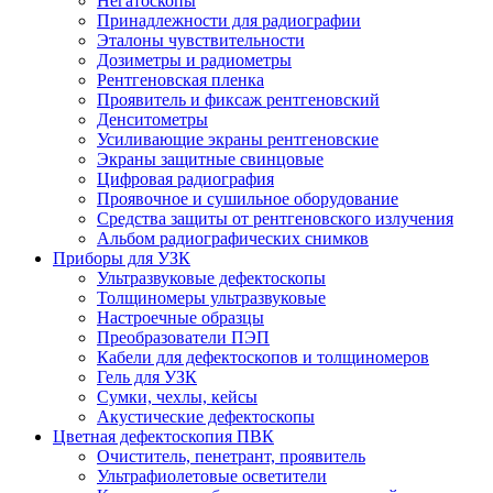
Негатоскопы
Принадлежности для радиографии
Эталоны чувствительности
Дозиметры и радиометры
Рентгеновская пленка
Проявитель и фиксаж рентгеновский
Денситометры
Усиливающие экраны рентгеновские
Экраны защитные свинцовые
Цифровая радиография
Проявочное и сушильное оборудование
Средства защиты от рентгеновского излучения
Альбом радиографических снимков
Приборы для УЗК
Ультразвуковые дефектоскопы
Толщиномеры ультразвуковые
Настроечные образцы
Преобразователи ПЭП
Кабели для дефектоскопов и толщиномеров
Гель для УЗК
Сумки, чехлы, кейсы
Акустические дефектоскопы
Цветная дефектоскопия ПВК
Очиститель, пенетрант, проявитель
Ультрафиолетовые осветители