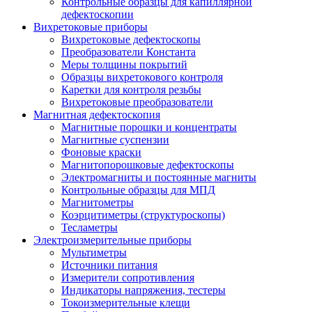
Контрольные образцы для капиллярной
дефектоскопии
Вихретоковые приборы
Вихретоковые дефектоскопы
Преобразователи Константа
Меры толщины покрытий
Образцы вихретокового контроля
Каретки для контроля резьбы
Вихретоковые преобразователи
Магнитная дефектоскопия
Магнитные порошки и концентраты
Магнитные суспензии
Фоновые краски
Магнитопорошковые дефектоскопы
Электромагниты и постоянные магниты
Контрольные образцы для МПД
Магнитометры
Коэрцитиметры (структуроскопы)
Тесламетры
Электроизмерительные приборы
Мультиметры
Источники питания
Измерители сопротивления
Индикаторы напряжения, тестеры
Токоизмерительные клещи