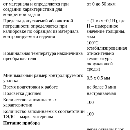
от материала и определяется при
от 0 до 50 мкм
создании характеристики для
конкретной задачи
Пределы допускаемой абсолютной
± (1 мкм+0,1H), где
погрешности определяются при
Н – измеренное
калибровке по образцам из материала
значение толщины,
контролируемого изделия
мкм
100°С
(стабилизированная
Номинальная температура наконечника
относительно
преобразователя
температуры
окружающей
среды)
Минимальный размер контролируемого
0,5 х 0,5 мм
участка
Время подготовки к работе
не более 3 мин.
Подсветка дисплея
настраиваемая
Количество запоминаемых
100
характеристик
Количество запоминаемых соответствий
100
ТЭДС – марка материала
Питание прибора
через сетевой блок