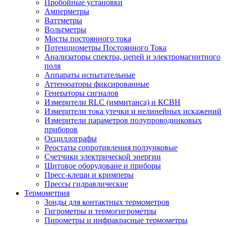
Пробойные установки
Амперметры
Ваттметры
Вольтметры
Мосты постоянного тока
Потенциометры Постоянного Тока
Анализаторы спектра, цепей и электромагнитного
поля
Аппараты испытательные
Аттенюаторы фиксированные
Генераторы сигналов
Измерители RLC (иммитанса) и КСВН
Измерители тока утечки и нелинейных искажений
Измерители параметров полупроводниковых
приборов
Осциллографы
Реостаты сопротивления ползунковые
Счетчики электрической энергии
Щитовое оборудоване и приборы
Пресс-клещи и кримперы
Прессы гидравлические
Термометрия
Зонды для контактных термометров
Гигрометры и термогигрометры
Пирометры и инфракрасные термометры