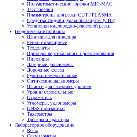
Полуавтоматические горелки MIG/MAG
TIG горелки
Плазмотроны для резки CUT / PLASMA
Средства Индивидуальной Защиты (СИЗ)
Установки кислородно-флюсовой резки
Геодезические приборы
Штативы для нивелира
Рейки нивелирные
Теодолиты
Приборы вертикального проектирования
Нивелиры
Лазерные дальномеры
Дорожные колеса
Рулетки измерительные
Оптические дальномеры
Штанги для лазерных уровней
Уровни строительные
Отражатель
Угломеры, уклономеры
GNSS приемники
Тахеометры
Трегеры и адаптеры
Лабораторное оборудование
Весы
Секундомеры