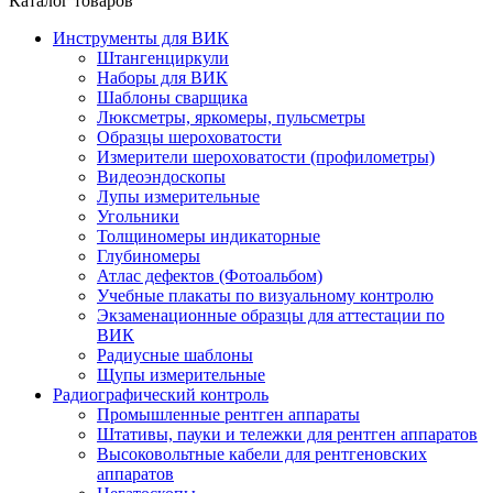
Каталог товаров
Инструменты для ВИК
Штангенциркули
Наборы для ВИК
Шаблоны сварщика
Люксметры, яркомеры, пульсметры
Образцы шероховатости
Измерители шероховатости (профилометры)
Видеоэндоскопы
Лупы измерительные
Угольники
Толщиномеры индикаторные
Глубиномеры
Атлас дефектов (Фотоальбом)
Учебные плакаты по визуальному контролю
Экзаменационные образцы для аттестации по
ВИК
Радиусные шаблоны
Щупы измерительные
Радиографический контроль
Промышленные рентген аппараты
Штативы, пауки и тележки для рентген аппаратов
Высоковольтные кабели для рентгеновских
аппаратов