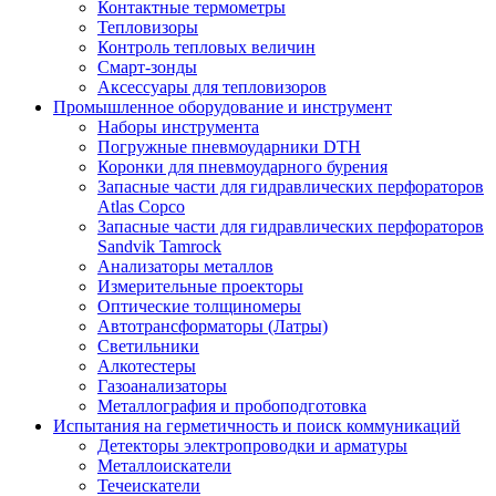
Контактные термометры
Тепловизоры
Контроль тепловых величин
Смарт-зонды
Аксессуары для тепловизоров
Промышленное оборудование и инструмент
Наборы инструмента
Погружные пневмоударники DTH
Коронки для пневмоударного бурения
Запасные части для гидравлических перфораторов
Atlas Copco
Запасные части для гидравлических перфораторов
Sandvik Tamrock
Анализаторы металлов
Измерительные проекторы
Оптические толщиномеры
Автотрансформаторы (Латры)
Светильники
Алкотестеры
Газоанализаторы
Металлография и пробоподготовка
Испытания на герметичность и поиск коммуникаций
Детекторы электропроводки и арматуры
Металлоискатели
Течеискатели