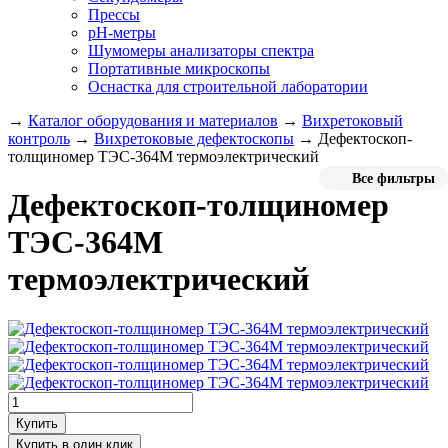
Прессы
pH-метры
Шумомеры анализаторы спектра
Портативные микроскопы
Оснастка для строительной лаборатории
→
Каталог оборудования и материалов
→
Вихретоковый
контроль
→
Вихретоковые дефектоскопы
→
Дефектоскоп-
толщиномер ТЭС-364М термоэлектрический
Все фильтры
Дефектоскоп-толщиномер
ТЭС-364М
термоэлектрический