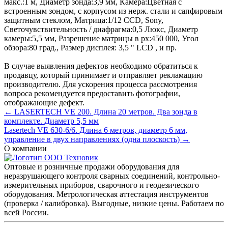
макс.:
1 м
,
Диаметр зонда:
3,9 мм
,
Камера:
Цветная с
встроенным зондом, с корпусом из нерж. стали и сапфировым
защитным стеклом
,
Матрица:
1/12 CCD, Sony
,
Светочувствительность / диафрагма:
0,5 Люкс
,
Диаметр
камеры:
5,5 мм
,
Разрешение матрицы в px:
450 000
,
Угол
обзора:
80 град.
,
Размер дисплея:
3,5 " LCD
, и пр.
В случае выявления дефектов необходимо обратиться к
продавцу, который принимает и отправляет рекламацию
производителю. Для ускорения процесса рассмотрения
вопроса рекомендуется предоставить фотографии,
отображающие дефект.
← LASERTECH VE 200. Длина 20 метров. Два зонда в
комплекте. Диаметр 5,5 мм
Lasertech VE 630-6/6. Длина 6 метров, диаметр 6 мм,
управление в двух направлениях (одна плоскость) →
О компании
Оптовые и розничные продажи оборудования для
неразрушающего контроля сварных соединений, контрольно-
измерительных приборов, сварочного и геодезического
оборудования. Метрологическая аттестация инструментов
(проверка / калибровка). Выгодные, низкие цены. Работаем по
всей России.