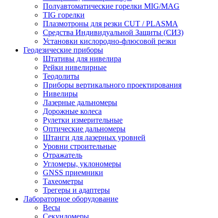
Полуавтоматические горелки MIG/MAG
TIG горелки
Плазмотроны для резки CUT / PLASMA
Средства Индивидуальной Защиты (СИЗ)
Установки кислородно-флюсовой резки
Геодезические приборы
Штативы для нивелира
Рейки нивелирные
Теодолиты
Приборы вертикального проектирования
Нивелиры
Лазерные дальномеры
Дорожные колеса
Рулетки измерительные
Оптические дальномеры
Штанги для лазерных уровней
Уровни строительные
Отражатель
Угломеры, уклономеры
GNSS приемники
Тахеометры
Трегеры и адаптеры
Лабораторное оборудование
Весы
Секундомеры