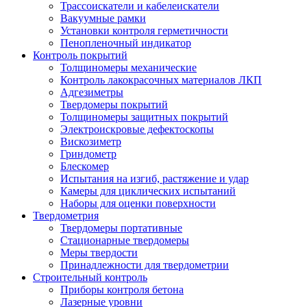
Трассоискатели и кабелеискатели
Вакуумные рамки
Установки контроля герметичности
Пенопленочный индикатор
Контроль покрытий
Толщиномеры механические
Контроль лакокрасочных материалов ЛКП
Адгезиметры
Твердомеры покрытий
Толщиномеры защитных покрытий
Электроискровые дефектоскопы
Вискозиметр
Гриндометр
Блескомер
Испытания на изгиб, растяжение и удар
Камеры для циклических испытаний
Наборы для оценки поверхности
Твердометрия
Твердомеры портативные
Стационарные твердомеры
Меры твердости
Принадлежности для твердометрии
Строительный контроль
Приборы контроля бетона
Лазерные уровни