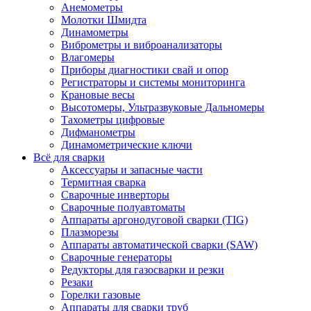
Анемометры
Молотки Шмидта
Динамометры
Виброметры и виброанализаторы
Влагомеры
Приборы диагностики свай и опор
Регистраторы и системы мониторинга
Крановые весы
Высотомеры, Ультразвуковые Дальномеры
Тахометры цифровые
Дифманометры
Динамометрические ключи
Всё для сварки
Аксессуары и запасные части
Термитная сварка
Сварочные инверторы
Сварочные полуавтоматы
Аппараты аргонодуговой сварки (TIG)
Плазморезы
Аппараты автоматической сварки (SAW)
Сварочные генераторы
Редукторы для газосварки и резки
Резаки
Горелки газовые
Аппараты для сварки труб