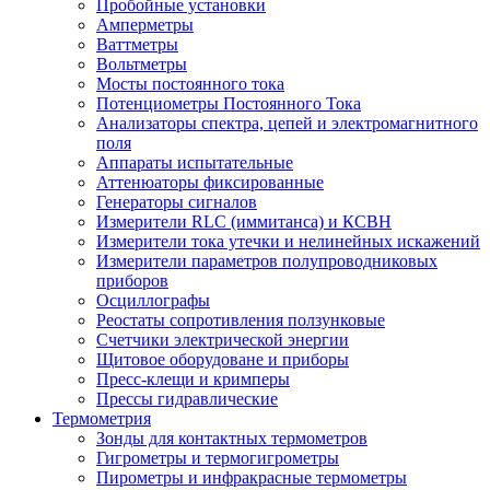
Пробойные установки
Амперметры
Ваттметры
Вольтметры
Мосты постоянного тока
Потенциометры Постоянного Тока
Анализаторы спектра, цепей и электромагнитного
поля
Аппараты испытательные
Аттенюаторы фиксированные
Генераторы сигналов
Измерители RLC (иммитанса) и КСВН
Измерители тока утечки и нелинейных искажений
Измерители параметров полупроводниковых
приборов
Осциллографы
Реостаты сопротивления ползунковые
Счетчики электрической энергии
Щитовое оборудоване и приборы
Пресс-клещи и кримперы
Прессы гидравлические
Термометрия
Зонды для контактных термометров
Гигрометры и термогигрометры
Пирометры и инфракрасные термометры