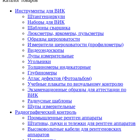
Каталог товаров
Инструменты для ВИК
Штангенциркули
Наборы для ВИК
Шаблоны сварщика
Люксметры, яркомеры, пульсметры
Образцы шероховатости
Измерители шероховатости (профилометры)
Видеоэндоскопы
Лупы измерительные
Угольники
Толщиномеры индикаторные
Глубиномеры
Атлас дефектов (Фотоальбом)
Учебные плакаты по визуальному контролю
Экзаменационные образцы для аттестации по
ВИК
Радиусные шаблоны
Щупы измерительные
Радиографический контроль
Промышленные рентген аппараты
Штативы, пауки и тележки для рентген аппаратов
Высоковольтные кабели для рентгеновских
аппаратов