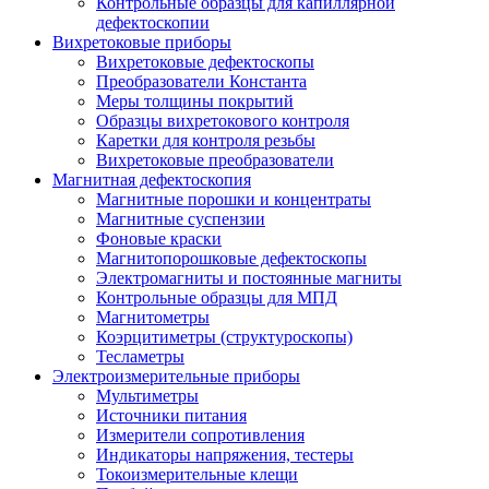
Контрольные образцы для капиллярной
дефектоскопии
Вихретоковые приборы
Вихретоковые дефектоскопы
Преобразователи Константа
Меры толщины покрытий
Образцы вихретокового контроля
Каретки для контроля резьбы
Вихретоковые преобразователи
Магнитная дефектоскопия
Магнитные порошки и концентраты
Магнитные суспензии
Фоновые краски
Магнитопорошковые дефектоскопы
Электромагниты и постоянные магниты
Контрольные образцы для МПД
Магнитометры
Коэрцитиметры (структуроскопы)
Тесламетры
Электроизмерительные приборы
Мультиметры
Источники питания
Измерители сопротивления
Индикаторы напряжения, тестеры
Токоизмерительные клещи