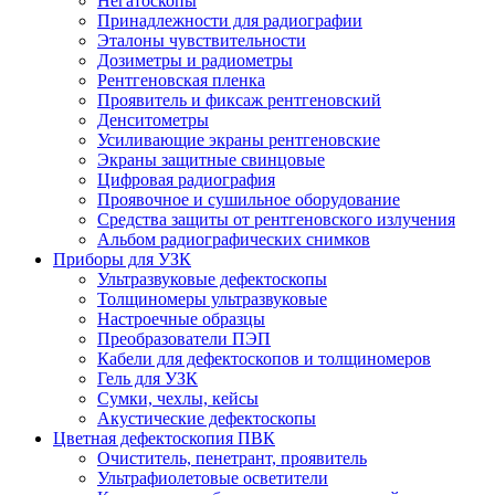
Негатоскопы
Принадлежности для радиографии
Эталоны чувствительности
Дозиметры и радиометры
Рентгеновская пленка
Проявитель и фиксаж рентгеновский
Денситометры
Усиливающие экраны рентгеновские
Экраны защитные свинцовые
Цифровая радиография
Проявочное и сушильное оборудование
Средства защиты от рентгеновского излучения
Альбом радиографических снимков
Приборы для УЗК
Ультразвуковые дефектоскопы
Толщиномеры ультразвуковые
Настроечные образцы
Преобразователи ПЭП
Кабели для дефектоскопов и толщиномеров
Гель для УЗК
Сумки, чехлы, кейсы
Акустические дефектоскопы
Цветная дефектоскопия ПВК
Очиститель, пенетрант, проявитель
Ультрафиолетовые осветители