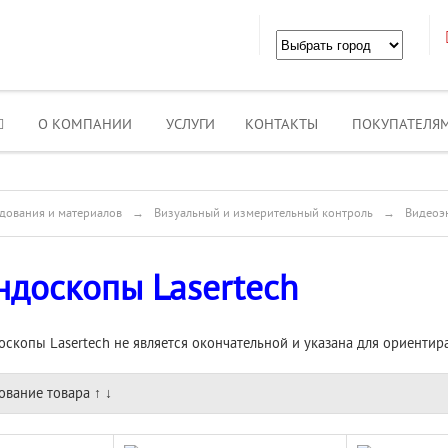
О КОМПАНИИ
УСЛУГИ
КОНТАКТЫ
ПОКУПАТЕЛЯ
дования и материалов
→
Визуальный и измерительный контроль
→
Видеоэ
ндоскопы Lasertech
скопы Lasertech не является окончательной и указана для ориентир
ование товара
↑
↓