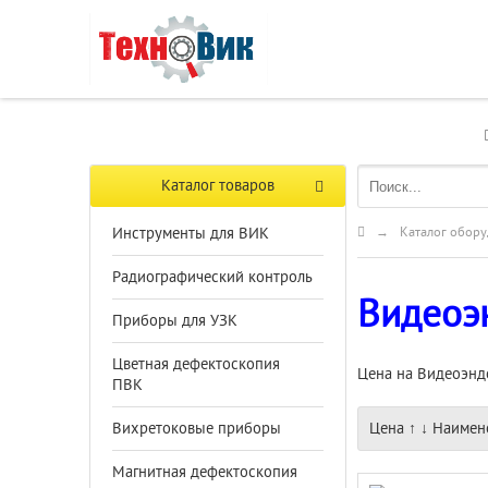
Каталог товаров
Инструменты для ВИК
→
Каталог обору
Радиографический контроль
Видеоэ
Приборы для УЗК
Цветная дефектоскопия
Цена на Видеоэндо
ПВК
Цена
↑
↓
Наимен
Вихретоковые приборы
Магнитная дефектоскопия