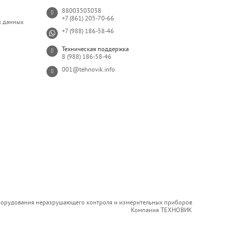
88003503038
+7 (861) 205-70-66
х данных
+7 (988) 186-58-46
Техническая поддержка
8 (988) 186-58-46
001@tehnovik.info
борудования неразрушающего контроля и измерительных приборов
Компания ТЕХНОВИК