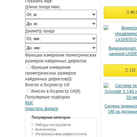
Показать еще
Длина зонда макс.
96 
Диаметр зонда
Видеоэндоскоп
камерой LASER
Функция измерения геометрических
размеров найденных дефектов
Функция измерения
115
геометрических размеров
найденных дефектов
(0)
Внесен в Госреестр СИ
Внесен в Госреестр СИ
(0)
Популярные подборки
RGK
Система телеинсп
Очистить фильтр
140 на дистанц
Популярные категории
Наборы инструмента
Анемометры
Ультразвуковые дефектоскопы