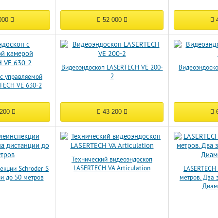
000
52 000
4
Видеоэндоскоп LASERTECH VE 200-
Видеоэндоск
2
 с управляемой
TECH VE 630-2
 200
43 200
6
Технический видеоэндоскоп
LASERTECH VA Articulation
екции Schroder S
LASERTECH 
ии до 50 метров
метров. Два 
Диам