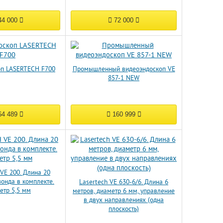
4 000
72 000
оп LASERTECH F700
Промышленный видеоэндоскоп VE
857-1 NEW
4 489
160 999
VE 200. Длина 20
зонда в комплекте.
Lasertech VE 630-6/6. Длина 6
етр 5,5 мм
метров, диаметр 6 мм, управление
в двух направлениях (одна
плоскость)