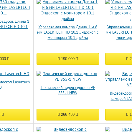
радусов. Длина 1
SERTECH HD 10.1.
Управляемая камера Длина 1 м 6
Управляемая 
мм LASERTECH HD 10.1 Эндоскоп с
мм LASERTECH 
монитором 10.1 дюйма
монитор
 000
190 000
2
доскоп Lasertech
D
Технический видеоэндоскоп VE
855-1 NEW
Видеоэндоск
камерой LA
0
266 480
1