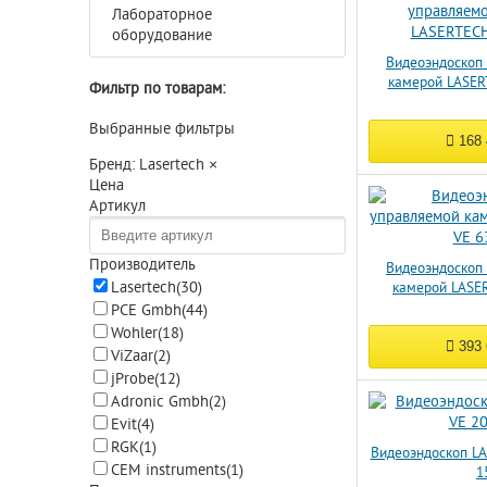
Лабораторное
оборудование
Видеоэндоскоп
камерой LASER
Фильтр по товарам:
Выбранные фильтры
168
Бренд: Lasertech
×
Цена
Артикул
Производитель
Видеоэндоскоп
Lasertech
(30)
камерой LASE
PCE Gmbh
(44)
Wohler
(18)
393
ViZaar
(2)
jProbe
(12)
Adronic Gmbh
(2)
Evit
(4)
RGK
(1)
Видеоэндоскоп L
CEM instruments
(1)
1