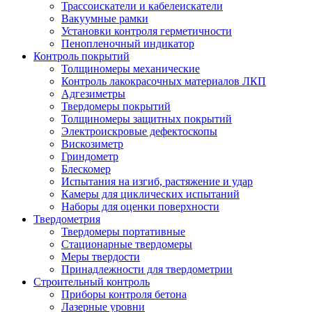
Трассоискатели и кабелеискатели
Вакуумные рамки
Установки контроля герметичности
Пенопленочный индикатор
Контроль покрытий
Толщиномеры механические
Контроль лакокрасочных материалов ЛКП
Адгезиметры
Твердомеры покрытий
Толщиномеры защитных покрытий
Электроискровые дефектоскопы
Вискозиметр
Гриндометр
Блескомер
Испытания на изгиб, растяжение и удар
Камеры для циклических испытаний
Наборы для оценки поверхности
Твердометрия
Твердомеры портативные
Стационарные твердомеры
Меры твердости
Принадлежности для твердометрии
Строительный контроль
Приборы контроля бетона
Лазерные уровни