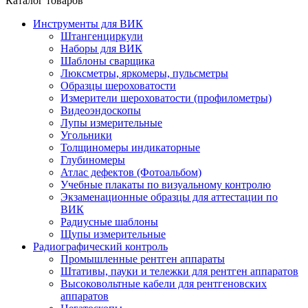
Каталог товаров
Инструменты для ВИК
Штангенциркули
Наборы для ВИК
Шаблоны сварщика
Люксметры, яркомеры, пульсметры
Образцы шероховатости
Измерители шероховатости (профилометры)
Видеоэндоскопы
Лупы измерительные
Угольники
Толщиномеры индикаторные
Глубиномеры
Атлас дефектов (Фотоальбом)
Учебные плакаты по визуальному контролю
Экзаменационные образцы для аттестации по
ВИК
Радиусные шаблоны
Щупы измерительные
Радиографический контроль
Промышленные рентген аппараты
Штативы, пауки и тележки для рентген аппаратов
Высоковольтные кабели для рентгеновских
аппаратов