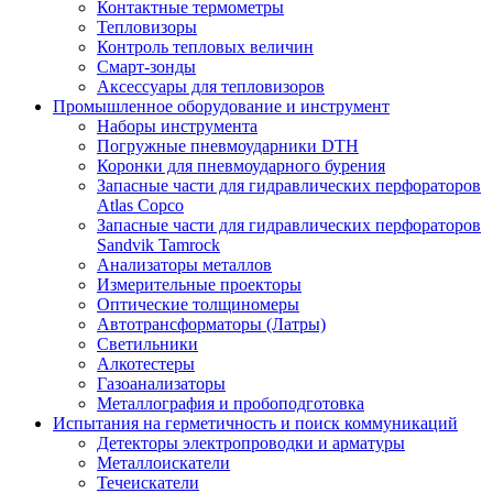
Контактные термометры
Тепловизоры
Контроль тепловых величин
Смарт-зонды
Аксессуары для тепловизоров
Промышленное оборудование и инструмент
Наборы инструмента
Погружные пневмоударники DTH
Коронки для пневмоударного бурения
Запасные части для гидравлических перфораторов
Atlas Copco
Запасные части для гидравлических перфораторов
Sandvik Tamrock
Анализаторы металлов
Измерительные проекторы
Оптические толщиномеры
Автотрансформаторы (Латры)
Светильники
Алкотестеры
Газоанализаторы
Металлография и пробоподготовка
Испытания на герметичность и поиск коммуникаций
Детекторы электропроводки и арматуры
Металлоискатели
Течеискатели