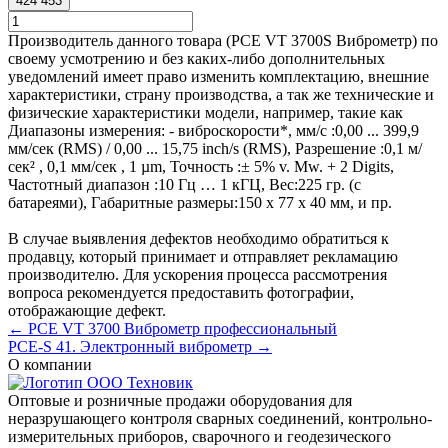
424 453
Производитель данного товара (PCE VT 3700S Виброметр) по
своему усмотрению и без каких-либо дополнительных
уведомлений имеет право изменить комплектацию, внешние
характеристики, страну производства, а так же технические и
физические характеристики модели, например, такие как
Диапазоны измерения: - виброскорости*, мм/с :
0,00 ... 399,9
мм/сек (RMS) / 0,00 ... 15,75 inch/s (RMS)
,
Разрешение :
0,1 м/
сек² , 0,1 мм/сек , 1 µm
,
Точность :
± 5% v. Mw. + 2 Digits
,
Частотный диапазон :
10 Гц … 1 кГЦ
,
Вес:
225 гр. (с
батареями)
,
Габаритные размеры:
150 x 77 x 40 мм
, и пр.
В случае выявления дефектов необходимо обратиться к
продавцу, который принимает и отправляет рекламацию
производителю. Для ускорения процесса рассмотрения
вопроса рекомендуется предоставить фотографии,
отображающие дефект.
← PCE VT 3700 Виброметр профессиональный
PCE-S 41. Электронный виброметр →
О компании
Оптовые и розничные продажи оборудования для
неразрушающего контроля сварных соединений, контрольно-
измерительных приборов, сварочного и геодезического