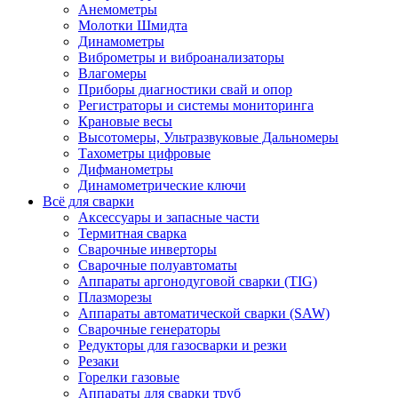
Анемометры
Молотки Шмидта
Динамометры
Виброметры и виброанализаторы
Влагомеры
Приборы диагностики свай и опор
Регистраторы и системы мониторинга
Крановые весы
Высотомеры, Ультразвуковые Дальномеры
Тахометры цифровые
Дифманометры
Динамометрические ключи
Всё для сварки
Аксессуары и запасные части
Термитная сварка
Сварочные инверторы
Сварочные полуавтоматы
Аппараты аргонодуговой сварки (TIG)
Плазморезы
Аппараты автоматической сварки (SAW)
Сварочные генераторы
Редукторы для газосварки и резки
Резаки
Горелки газовые
Аппараты для сварки труб