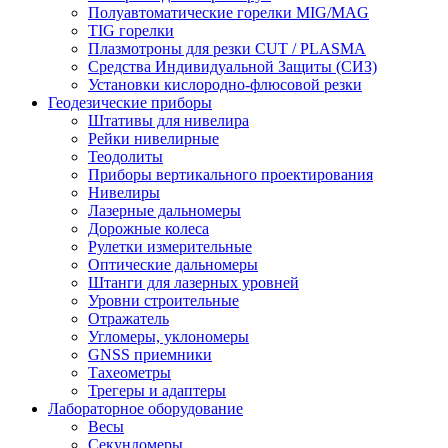
Полуавтоматические горелки MIG/MAG
TIG горелки
Плазмотроны для резки CUT / PLASMA
Средства Индивидуальной Защиты (СИЗ)
Установки кислородно-флюсовой резки
Геодезические приборы
Штативы для нивелира
Рейки нивелирные
Теодолиты
Приборы вертикального проектирования
Нивелиры
Лазерные дальномеры
Дорожные колеса
Рулетки измерительные
Оптические дальномеры
Штанги для лазерных уровней
Уровни строительные
Отражатель
Угломеры, уклономеры
GNSS приемники
Тахеометры
Трегеры и адаптеры
Лабораторное оборудование
Весы
Секундомеры