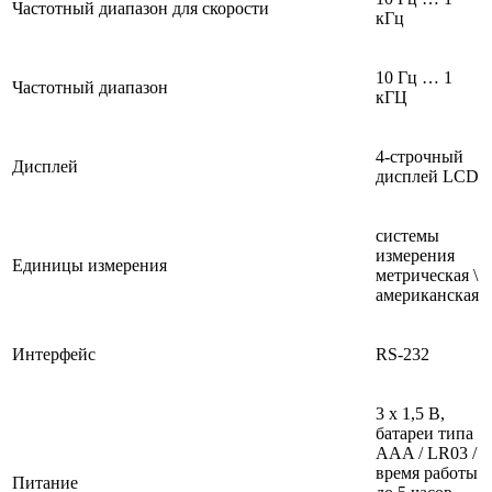
Частотный диапазон для скорости
кГц
10 Гц … 1
Частотный диапазон
кГЦ
4-строчный
Дисплей
дисплей LCD
системы
измерения
Единицы измерения
метрическая \
американская
Интерфейс
RS-232
3 x 1,5 В,
батареи типа
AAA / LR03 /
время работы
Питание