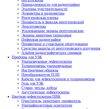
Негатоскопы
Принадлежности для радиографии
Эталоны чувствительности
Дозиметры и радиометры
Рентгеновская пленка
Проявитель и фиксаж рентгеновский
Денситометры
Усиливающие экраны рентгеновские
Экраны защитные свинцовые
Цифровая радиография
Проявочное и сушильное оборудование
Средства защиты от рентгеновского излучения
Альбом радиографических снимков
Приборы для УЗК
Ультразвуковые дефектоскопы
Толщиномеры ультразвуковые
Настроечные образцы
Преобразователи ПЭП
Кабели для дефектоскопов и толщиномеров
Гель для УЗК
Сумки, чехлы, кейсы
Акустические дефектоскопы
Цветная дефектоскопия ПВК
Очиститель, пенетрант, проявитель
Ультрафиолетовые осветители