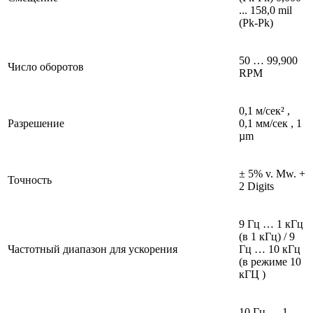
... 158,0 mil
(Pk-Pk)
50 … 99,900
Число оборотов
RPM
0,1 м/сек² ,
Разрешение
0,1 мм/сек , 1
µm
± 5% v. Mw. +
Точность
2 Digits
9 Гц … 1 кГц
(в 1 кГц) / 9
Частотный диапазон для ускорения
Гц … 10 кГц
(в режиме 10
кГЦ )
10 Гц … 1