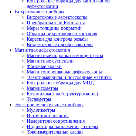
Контрольные образцы для капиллярной
дефектоскопии
Вихретоковые приборы
Вихретоковые дефектоскопы
Преобразователи Константа
Меры толщины покрытий
Образцы вихретокового контроля
Каретки для контроля резьбы
Вихретоковые преобразователи
Магнитная дефектоскопия
Магнитные порошки и концентраты
Магнитные суспензии
Фоновые краски
Магнитопорошковые дефектоскопы
Электромагниты и постоянные магниты
Контрольные образцы для МПД
Магнитометры
Коэрцитиметры (структуроскопы)
Тесламетры
Электроизмерительные приборы
Мультиметры
Источники питания
Измерители сопротивления
Индикаторы напряжения, тестеры
Токоизмерительные клещи