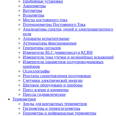
Пробойные установки
Амперметры
Ваттметры
Вольтметры
Мосты постоянного тока
Потенциометры Постоянного Тока
Анализаторы спектра, цепей и электромагнитного
поля
Аппараты испытательные
Аттенюаторы фиксированные
Генераторы сигналов
Измерители RLC (иммитанса) и КСВН
Измерители тока утечки и нелинейных искажений
Измерители параметров полупроводниковых
приборов
Осциллографы
Реостаты сопротивления ползунковые
Счетчики электрической энергии
Щитовое оборудоване и приборы
Пресс-клещи и кримперы
Прессы гидравлические
Термометрия
Зонды для контактных термометров
Гигрометры и термогигрометры
Пирометры и инфракрасные термометры