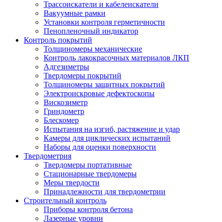
Трассоискатели и кабелеискатели
Вакуумные рамки
Установки контроля герметичности
Пенопленочный индикатор
Контроль покрытий
Толщиномеры механические
Контроль лакокрасочных материалов ЛКП
Адгезиметры
Твердомеры покрытий
Толщиномеры защитных покрытий
Электроискровые дефектоскопы
Вискозиметр
Гриндометр
Блескомер
Испытания на изгиб, растяжение и удар
Камеры для циклических испытаний
Наборы для оценки поверхности
Твердометрия
Твердомеры портативные
Стационарные твердомеры
Меры твердости
Принадлежности для твердометрии
Строительный контроль
Приборы контроля бетона
Лазерные уровни