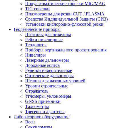
Полуавтоматические горелки MIG/MAG
TIG горелки
Плазмотроны для резки CUT / PLASMA
Средства Индивидуальной Защиты (СИЗ)
Установки кислородно-флюсовой резки
Геодезические приборы
Штативы для нивелира
Рейки нивелирные
Теодолиты
Приборы вертикального проектирования
Нивелиры
Лазерные дальномеры
Дорожные колеса
Рулетки измерительные
Оптические дальномеры
Штанги для лазерных уровней
Уровни строительные
Отражатель
Угломеры, уклономеры
GNSS приемники
Тахеометры
Трегеры и адаптеры
Лабораторное оборудование
Весы
Секундомеры