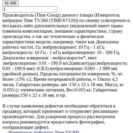
81 000
Производитель (Time Group) данного товара (Измеритель
вибрации Time TV260 (TIME®7126)) по своему усмотрению и
без каких-либо дополнительных уведомлений имеет право
изменить комплектацию, внешние характеристики, страну
производства, а так же технические и физические
характеристики модели, например, такие как
Диапазоны
рабочих частот, Гц :
виброускорение: 10 Гц - 1 кГц
виброскорость: 10 Гц - 1 кГц вибросмещение: 10 - 500 Гц
,
Диапазоны измерения: - виброскорости*, мм/с
:
виброускорение: 0.01 - 199.9 м/с2(амплитуда) виброскорость:
0.01 - 199.9 мм/с (СКЗ) вибросмещение: 0.001 - 1.999 мм
(двойной размах)
,
Пределы погрешности измерения, %, не
более :
±5% ±2
,
Время непрерывной работы, ч :
Около 4,5
часов
,
Габаритные размеры, мм :
150 x 22 x 18 мм
,
Масса, кг
:
0.055 (с элементами питания)
,
Вес:
0.055 кг
,
Габаритные
размеры:
150 x 22 x 18 мм
, и пр.
В случае выявления дефектов необходимо обратиться к
продавцу, который принимает и отправляет рекламацию
производителю. Для ускорения процесса рассмотрения
вопроса рекомендуется предоставить фотографии,
отображающие дефект.
← Измеритель вибрации Time TV300