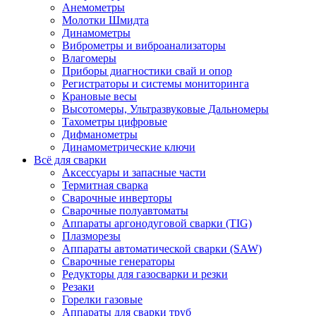
Анемометры
Молотки Шмидта
Динамометры
Виброметры и виброанализаторы
Влагомеры
Приборы диагностики свай и опор
Регистраторы и системы мониторинга
Крановые весы
Высотомеры, Ультразвуковые Дальномеры
Тахометры цифровые
Дифманометры
Динамометрические ключи
Всё для сварки
Аксессуары и запасные части
Термитная сварка
Сварочные инверторы
Сварочные полуавтоматы
Аппараты аргонодуговой сварки (TIG)
Плазморезы
Аппараты автоматической сварки (SAW)
Сварочные генераторы
Редукторы для газосварки и резки
Резаки
Горелки газовые
Аппараты для сварки труб