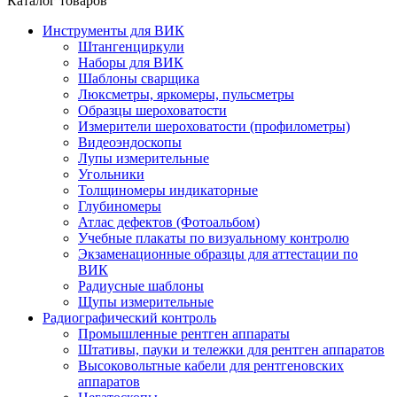
Каталог товаров
Инструменты для ВИК
Штангенциркули
Наборы для ВИК
Шаблоны сварщика
Люксметры, яркомеры, пульсметры
Образцы шероховатости
Измерители шероховатости (профилометры)
Видеоэндоскопы
Лупы измерительные
Угольники
Толщиномеры индикаторные
Глубиномеры
Атлас дефектов (Фотоальбом)
Учебные плакаты по визуальному контролю
Экзаменационные образцы для аттестации по
ВИК
Радиусные шаблоны
Щупы измерительные
Радиографический контроль
Промышленные рентген аппараты
Штативы, пауки и тележки для рентген аппаратов
Высоковольтные кабели для рентгеновских
аппаратов