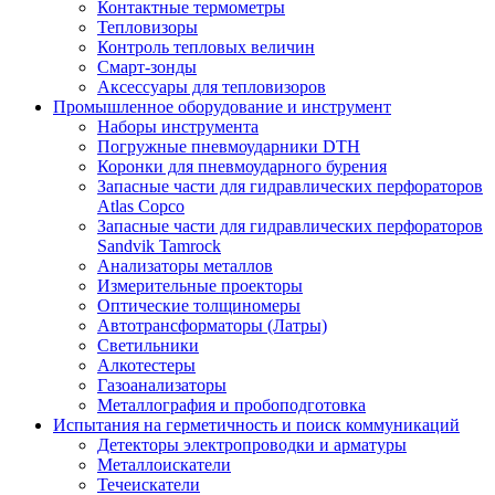
Контактные термометры
Тепловизоры
Контроль тепловых величин
Смарт-зонды
Аксессуары для тепловизоров
Промышленное оборудование и инструмент
Наборы инструмента
Погружные пневмоударники DTH
Коронки для пневмоударного бурения
Запасные части для гидравлических перфораторов
Atlas Copco
Запасные части для гидравлических перфораторов
Sandvik Tamrock
Анализаторы металлов
Измерительные проекторы
Оптические толщиномеры
Автотрансформаторы (Латры)
Светильники
Алкотестеры
Газоанализаторы
Металлография и пробоподготовка
Испытания на герметичность и поиск коммуникаций
Детекторы электропроводки и арматуры
Металлоискатели
Течеискатели