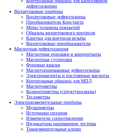
Контрольные образцы для капиллярной
дефектоскопии
Вихретоковые приборы
Вихретоковые дефектоскопы
Преобразователи Константа
Меры толщины покрытий
Образцы вихретокового контроля
Каретки для контроля резьбы
Вихретоковые преобразователи
Магнитная дефектоскопия
Магнитные порошки и концентраты
Магнитные суспензии
Фоновые краски
Магнитопорошковые дефектоскопы
Электромагниты и постоянные магниты
Контрольные образцы для МПД
Магнитометры
Коэрцитиметры (структуроскопы)
Тесламетры
Электроизмерительные приборы
Мультиметры
Источники питания
Измерители сопротивления
Индикаторы напряжения, тестеры
Токоизмерительные клещи