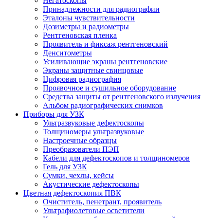
Негатоскопы
Принадлежности для радиографии
Эталоны чувствительности
Дозиметры и радиометры
Рентгеновская пленка
Проявитель и фиксаж рентгеновский
Денситометры
Усиливающие экраны рентгеновские
Экраны защитные свинцовые
Цифровая радиография
Проявочное и сушильное оборудование
Средства защиты от рентгеновского излучения
Альбом радиографических снимков
Приборы для УЗК
Ультразвуковые дефектоскопы
Толщиномеры ультразвуковые
Настроечные образцы
Преобразователи ПЭП
Кабели для дефектоскопов и толщиномеров
Гель для УЗК
Сумки, чехлы, кейсы
Акустические дефектоскопы
Цветная дефектоскопия ПВК
Очиститель, пенетрант, проявитель
Ультрафиолетовые осветители