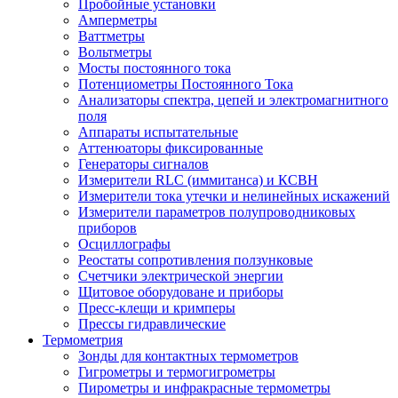
Пробойные установки
Амперметры
Ваттметры
Вольтметры
Мосты постоянного тока
Потенциометры Постоянного Тока
Анализаторы спектра, цепей и электромагнитного
поля
Аппараты испытательные
Аттенюаторы фиксированные
Генераторы сигналов
Измерители RLC (иммитанса) и КСВН
Измерители тока утечки и нелинейных искажений
Измерители параметров полупроводниковых
приборов
Осциллографы
Реостаты сопротивления ползунковые
Счетчики электрической энергии
Щитовое оборудоване и приборы
Пресс-клещи и кримперы
Прессы гидравлические
Термометрия
Зонды для контактных термометров
Гигрометры и термогигрометры
Пирометры и инфракрасные термометры