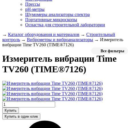
Прессы
pH-метры
Шумомеры анализаторы спектра
Портативные микроскопы
Оснастка для строительной лаборатории
→
Каталог оборудования и материалов
→
Строительный
контроль
→
Виброметры и виброанализаторы
→
Измеритель
вибрации Time TV260 (TIME®7126)
Все фильтры
Измеритель вибрации Time
TV260 (TIME®7126)