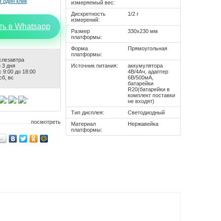
измеряемый вес:
Дискретность
1/2 г
измерений:
ть в Whatsapp
Размер
330х230 мм
платформы:
Форма
Прямоугольная
платформы:
слезавтра
 3 дня
Источник питания:
аккумулятора
 9:00 до 18:00
4В/4Ач, адаптер
сб, вс
6В/500мА,
батарейки
R20(батарейки в
комплект поставки
не входят)
Тип дисплея:
Светодиодный
посмотреть
Материал
Нержавейка
платформы:
…