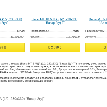
(1/2; 230х330)
Весы МТ 10 МЖА (1/2; 230х330)
Весы МТ 6 М
 2(у)"
"Базар 2(у)-Т"
"Алт
МИДЛ
Производитель:
МИДЛ
Производитель:
3112000094
Артикул:
1131700024
Артикул:
699
2 399
данного товара (Весы МТ 6 МДА (1/2; 230х330) "Базар 2(у)-Т") по своему усмотрению
 характеристики, страну производства, а так же технические и физические характерис
ый вес:
6 кг
,
Минимально измеряемый вес:
20 г
,
Дискретность измерений:
1/2 г
,
Размер 
4В/4Ач, адаптер 6В/500мА, батарейки R20(батарейки в комплект поставки не входят)
,
Т
фектов необходимо обратиться к продавцу, который принимает и отправляет реклама
тавить фотографии, отображающие дефект.
(1/2; 230х330) "Базар 2(у)"