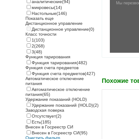
аналитические
(94)
Мы перезво
микровесы
(14)
Настольные
(146)
Показать еще
Дистанционное управление
Дистанционное управление
(0)
Класс точности
1
(103)
2
(268)
3
(48)
Функция тарирования
Функция тарирования
(482)
Функция счета предметов
Функция счета предметов
(427)
Автоматическое отключение
Похожие то
питания
Автоматическое отключение
питания
(65)
Удержание показаний (HOLD)
Удержание показаний (HOLD)
(2)
Заводская поверка
Отсутствует
(2)
Есть
(185)
Внесен в Госреестр СИ
Внесен в Госреестр СИ
(95)
Очистить фильтр