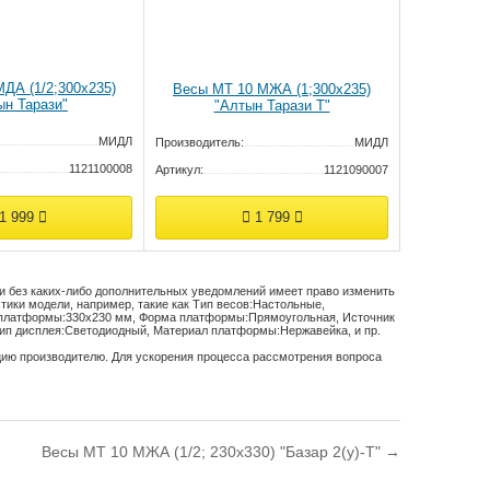
ДА (1/2;300x235)
Весы МТ 10 МЖА (1;300x235)
ын Тарази"
"Алтын Тарази Т"
МИДЛ
Производитель:
МИДЛ
1121100008
Артикул:
1121090007
1 999
1 799
 и без каких-либо дополнительных уведомлений имеет право изменить
тики модели, например, такие как
Тип весов:
Настольные
,
платформы:
330х230 мм
,
Форма платформы:
Прямоугольная
,
Источник
ип дисплея:
Светодиодный
,
Материал платформы:
Нержавейка
, и пр.
цию производителю. Для ускорения процесса рассмотрения вопроса
Весы МТ 10 МЖА (1/2; 230х330) "Базар 2(у)-Т" →