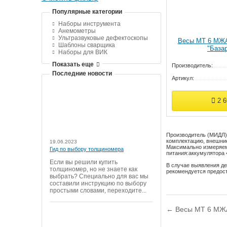
Популярные категории
Наборы инструмента
Анемометры
Ультразвуковые дефектоскопы
Весы МТ 6 МЖА 
Шаблоны сварщика
"Базар
Наборы для ВИК
Показать еще
Производитель:
Последние новости
Артикул:
2 
Производитель (МИДЛ) 
комплектацию, внешние
19.06.2023
Максимально измеряем
Гид по выбору толщиномера
питания:
аккумулятора 
Если вы решили купить
В случае выявления де
толщиномер, но не знаете как
рекомендуется предос
выбрать? Специально для вас мы
составили инструкцию по выбору
простыми словами, переходите...
← Весы МТ 6 МЖА 