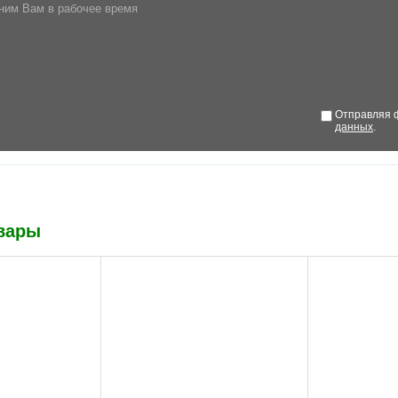
ним Вам в рабочее время
Отправляя ф
данных
.
вары