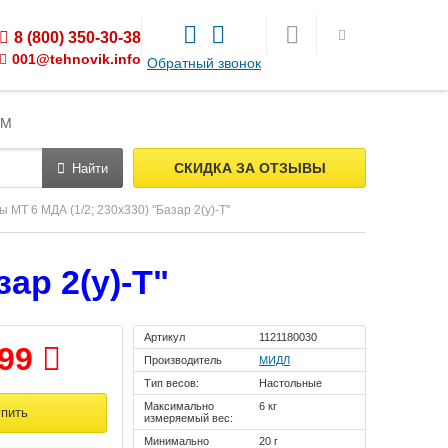
8 (800) 350-30-38
001@tehnovik.info
Обратный звонок
ЯМ
СКИДКА ЗА ОТЗЫВЫ
Найти
ы МТ 6 МДА (1/2; 230х330) "Базар 2(у)-Т"
ар 2(у)-Т"
Артикул
1121180030
399
Производитель
МИДЛ
Тип весов:
Настольные
Максимально
6 кг
измеряемый вес:
Минимально
20 г