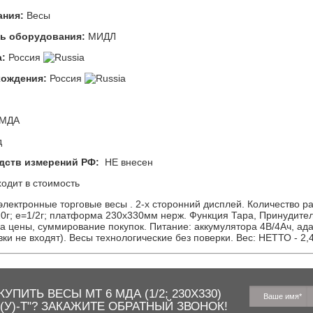
ания:
Весы
ь оборудования:
МИДЛ
а:
Россия
хождения:
Россия
 МДА
д
дств измерений РФ:
НЕ внесен
одит в стоимость
лектронные торговые весы . 2-х сторонний дисплей. Количество разр
20г; e=1/2г; платформа 230х330мм нерж. Функция Тара, Принудит
а цены, суммирование покупок. Питание: аккумулятора 4В/4Ач, ад
ки не входят). Весы технологические без поверки. Вес: НЕТТО - 2,4к
КУПИТЬ ВЕСЫ МТ 6 МДА (1/2; 230Х330)
2(У)-Т"? ЗАКАЖИТЕ ОБРАТНЫЙ ЗВОНОК!