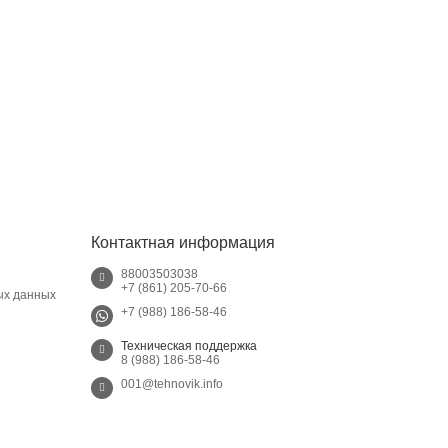
Контактная информация
88003503038
+7 (861) 205-70-66
ых данных
+7 (988) 186-58-46
Техническая поддержка
8 (988) 186-58-46
001@tehnovik.info