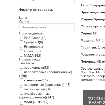
Тип оборудов
Фильтр по товарам:
Производител
Цена
Родина бренд
Артикул
Страна проис
Серия:
МТ
Производитель
PCE Gmbh
(12)
Модель:
МТ 6
ПрофКиП
(6)
Elcometer
(1)
Гарантия:
1 го
Госметр
(8)
Госреестр сре
МИДЛ
(162)
Показать еще
Поверка:
НЕ вх
Тип весов
порционные
(53)
Светодиодные э
лабораторные (прецизионные)
Max=6 кг; Min=
(289)
быстрого набор
комплект постав
ювелирные
(14)
портативные (карманные)
(48)
механические
(9)
платформенные
(промышленные)
(147)
ХОТИТЕ 
медицинские
(4)
"БАЗАР 