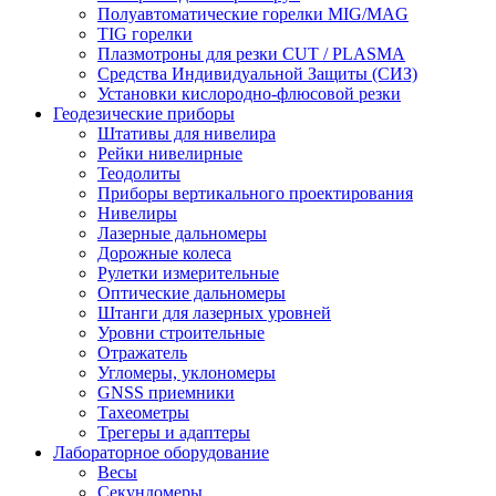
Полуавтоматические горелки MIG/MAG
TIG горелки
Плазмотроны для резки CUT / PLASMA
Средства Индивидуальной Защиты (СИЗ)
Установки кислородно-флюсовой резки
Геодезические приборы
Штативы для нивелира
Рейки нивелирные
Теодолиты
Приборы вертикального проектирования
Нивелиры
Лазерные дальномеры
Дорожные колеса
Рулетки измерительные
Оптические дальномеры
Штанги для лазерных уровней
Уровни строительные
Отражатель
Угломеры, уклономеры
GNSS приемники
Тахеометры
Трегеры и адаптеры
Лабораторное оборудование
Весы
Секундомеры