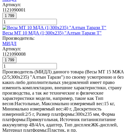
Артикул:
1121090001
1 799
Весы МТ 10 МДА (1;300x235) "Алтын Тарази Т"
Производитель:
МИДЛ
Артикул:
1121090008
1 799
Производитель (МИДЛ) данного товара (Весы МТ 15 МЖА
(2/5;300x235) "Алтын Тарази") по своему усмотрению и без
каких-либо дополнительных уведомлений имеет право
изменить комплектацию, внешние характеристики, страну
производства, а так же технические и физические
характеристики модели, например, такие как
Тип
весов:
Настольные
,
Максимально измеряемый вес:
15 кг
,
Минимально измеряемый вес:
40 г
,
Дискретность
измерений:
2/5 г
,
Размер платформы:
300х235 мм
,
Форма
платформы:
Прямоугольная
,
Источник питания:
питание
аккумулятор 4В/4Ач, адаптер
,
Тип дисплея:
ЖК-дисплей
,
Материал платформы:
Пластик
, и пр.