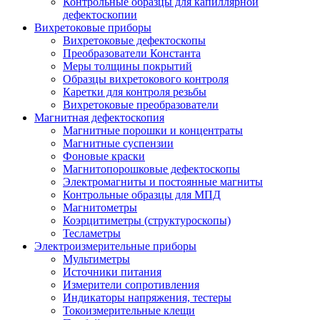
Контрольные образцы для капиллярной
дефектоскопии
Вихретоковые приборы
Вихретоковые дефектоскопы
Преобразователи Константа
Меры толщины покрытий
Образцы вихретокового контроля
Каретки для контроля резьбы
Вихретоковые преобразователи
Магнитная дефектоскопия
Магнитные порошки и концентраты
Магнитные суспензии
Фоновые краски
Магнитопорошковые дефектоскопы
Электромагниты и постоянные магниты
Контрольные образцы для МПД
Магнитометры
Коэрцитиметры (структуроскопы)
Тесламетры
Электроизмерительные приборы
Мультиметры
Источники питания
Измерители сопротивления
Индикаторы напряжения, тестеры
Токоизмерительные клещи