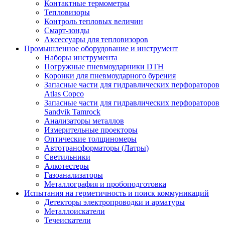
Контактные термометры
Тепловизоры
Контроль тепловых величин
Смарт-зонды
Аксессуары для тепловизоров
Промышленное оборудование и инструмент
Наборы инструмента
Погружные пневмоударники DTH
Коронки для пневмоударного бурения
Запасные части для гидравлических перфораторов
Atlas Copco
Запасные части для гидравлических перфораторов
Sandvik Tamrock
Анализаторы металлов
Измерительные проекторы
Оптические толщиномеры
Автотрансформаторы (Латры)
Светильники
Алкотестеры
Газоанализаторы
Металлография и пробоподготовка
Испытания на герметичность и поиск коммуникаций
Детекторы электропроводки и арматуры
Металлоискатели
Течеискатели