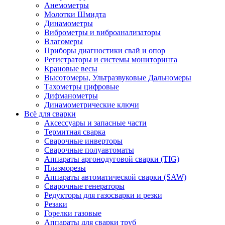
Анемометры
Молотки Шмидта
Динамометры
Виброметры и виброанализаторы
Влагомеры
Приборы диагностики свай и опор
Регистраторы и системы мониторинга
Крановые весы
Высотомеры, Ультразвуковые Дальномеры
Тахометры цифровые
Дифманометры
Динамометрические ключи
Всё для сварки
Аксессуары и запасные части
Термитная сварка
Сварочные инверторы
Сварочные полуавтоматы
Аппараты аргонодуговой сварки (TIG)
Плазморезы
Аппараты автоматической сварки (SAW)
Сварочные генераторы
Редукторы для газосварки и резки
Резаки
Горелки газовые
Аппараты для сварки труб