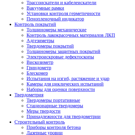
Трассоискатели и кабелеискатели
Вакуумные рамки
Установки контроля герметичности
Пенопленочный индикатор
Контроль покрытий
Толщиномеры механические
Контроль лакокрасочных материалов ЛКП
Адгезиметры
Твердомеры покрытий
Толщиномеры защитных покрытий
Электроискровые дефектоскопы
Вискозиметр
Гриндометр
Блескомер
Испытания на изгиб, растяжение и удар
Камеры для циклических испытаний
Наборы для оценки поверхности
Твердометрия
Твердомеры портативные
Стационарные твердомеры
Меры твердости
Принадлежности для твердометрии
Строительный контроль
Приборы контроля бетона
Лазерные уровни