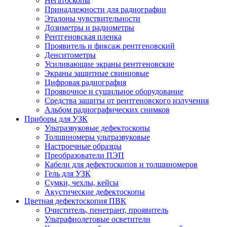
Негатоскопы
Принадлежности для радиографии
Эталоны чувствительности
Дозиметры и радиометры
Рентгеновская пленка
Проявитель и фиксаж рентгеновский
Денситометры
Усиливающие экраны рентгеновские
Экраны защитные свинцовые
Цифровая радиография
Проявочное и сушильное оборудование
Средства защиты от рентгеновского излучения
Альбом радиографических снимков
Приборы для УЗК
Ультразвуковые дефектоскопы
Толщиномеры ультразвуковые
Настроечные образцы
Преобразователи ПЭП
Кабели для дефектоскопов и толщиномеров
Гель для УЗК
Сумки, чехлы, кейсы
Акустические дефектоскопы
Цветная дефектоскопия ПВК
Очиститель, пенетрант, проявитель
Ультрафиолетовые осветители