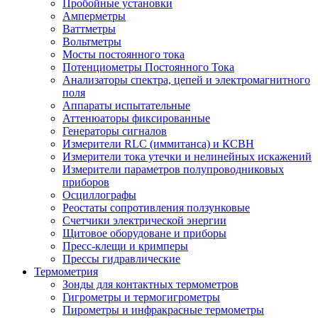
Пробойные установки
Амперметры
Ваттметры
Вольтметры
Мосты постоянного тока
Потенциометры Постоянного Тока
Анализаторы спектра, цепей и электромагнитного
поля
Аппараты испытательные
Аттенюаторы фиксированные
Генераторы сигналов
Измерители RLC (иммитанса) и КСВН
Измерители тока утечки и нелинейных искажений
Измерители параметров полупроводниковых
приборов
Осциллографы
Реостаты сопротивления ползунковые
Счетчики электрической энергии
Щитовое оборудоване и приборы
Пресс-клещи и кримперы
Прессы гидравлические
Термометрия
Зонды для контактных термометров
Гигрометры и термогигрометры
Пирометры и инфракрасные термометры