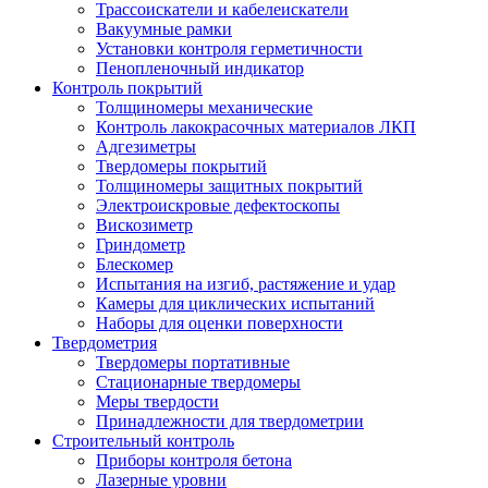
Трассоискатели и кабелеискатели
Вакуумные рамки
Установки контроля герметичности
Пенопленочный индикатор
Контроль покрытий
Толщиномеры механические
Контроль лакокрасочных материалов ЛКП
Адгезиметры
Твердомеры покрытий
Толщиномеры защитных покрытий
Электроискровые дефектоскопы
Вискозиметр
Гриндометр
Блескомер
Испытания на изгиб, растяжение и удар
Камеры для циклических испытаний
Наборы для оценки поверхности
Твердометрия
Твердомеры портативные
Стационарные твердомеры
Меры твердости
Принадлежности для твердометрии
Строительный контроль
Приборы контроля бетона
Лазерные уровни