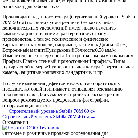
же вы можете вызвать любую транспортную компанию на
наш склад для забора груза.
Производитель данного товара (Строительный уровень Stabila
70M 50 см) по своему усмотрению и без каких-либо
дополнительных уведомлений имеет право изменить
комплектацию, внешние характеристики, страну
производства, а так же технические и физические
характеристики модели, например, такие как
Длина:
50 см
,
Встроенный магнит
Пузырьковый
Точность:
0,50 мм/м
,
Измерительные поверхности:
1 покрытая лаковым покрытием
,
Профиль:
Гладко-стенный прямоугольный профиль
,
Типы
пузырьковой камеры:
1 горизонтальная камера 1 вертикальная
камера
,
Защитные колпачки:
Стандартные
, и пр.
В случае выявления дефектов необходимо обратиться к
продавцу, который принимает и отправляет рекламацию
производителю. Для ускорения процесса рассмотрения
вопроса рекомендуется предоставить фотографии,
отображающие дефект.
← Строительный уровень Stabila 70M 60 см
Строительный уровень Stabila 70M 40 см →
О компании
Оптовые и розничные продажи оборудования для