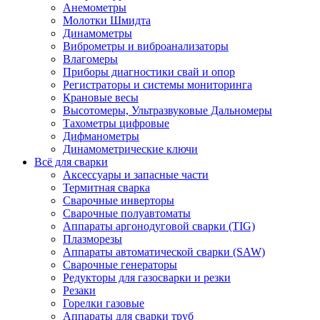
Анемометры
Молотки Шмидта
Динамометры
Виброметры и виброанализаторы
Влагомеры
Приборы диагностики свай и опор
Регистраторы и системы мониторинга
Крановые весы
Высотомеры, Ультразвуковые Дальномеры
Тахометры цифровые
Дифманометры
Динамометрические ключи
Всё для сварки
Аксессуары и запасные части
Термитная сварка
Сварочные инверторы
Сварочные полуавтоматы
Аппараты аргонодуговой сварки (TIG)
Плазморезы
Аппараты автоматической сварки (SAW)
Сварочные генераторы
Редукторы для газосварки и резки
Резаки
Горелки газовые
Аппараты для сварки труб