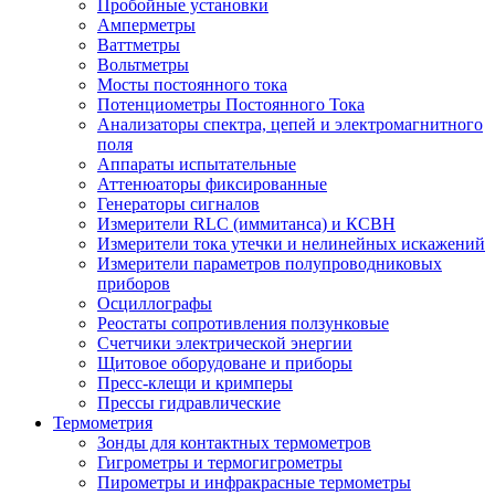
Пробойные установки
Амперметры
Ваттметры
Вольтметры
Мосты постоянного тока
Потенциометры Постоянного Тока
Анализаторы спектра, цепей и электромагнитного
поля
Аппараты испытательные
Аттенюаторы фиксированные
Генераторы сигналов
Измерители RLC (иммитанса) и КСВН
Измерители тока утечки и нелинейных искажений
Измерители параметров полупроводниковых
приборов
Осциллографы
Реостаты сопротивления ползунковые
Счетчики электрической энергии
Щитовое оборудоване и приборы
Пресс-клещи и кримперы
Прессы гидравлические
Термометрия
Зонды для контактных термометров
Гигрометры и термогигрометры
Пирометры и инфракрасные термометры