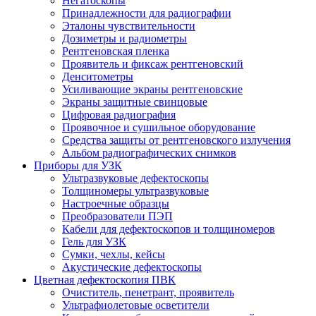
Негатоскопы
Принадлежности для радиографии
Эталоны чувствительности
Дозиметры и радиометры
Рентгеновская пленка
Проявитель и фиксаж рентгеновский
Денситометры
Усиливающие экраны рентгеновские
Экраны защитные свинцовые
Цифровая радиография
Проявочное и сушильное оборудование
Средства защиты от рентгеновского излучения
Альбом радиографических снимков
Приборы для УЗК
Ультразвуковые дефектоскопы
Толщиномеры ультразвуковые
Настроечные образцы
Преобразователи ПЭП
Кабели для дефектоскопов и толщиномеров
Гель для УЗК
Сумки, чехлы, кейсы
Акустические дефектоскопы
Цветная дефектоскопия ПВК
Очиститель, пенетрант, проявитель
Ультрафиолетовые осветители