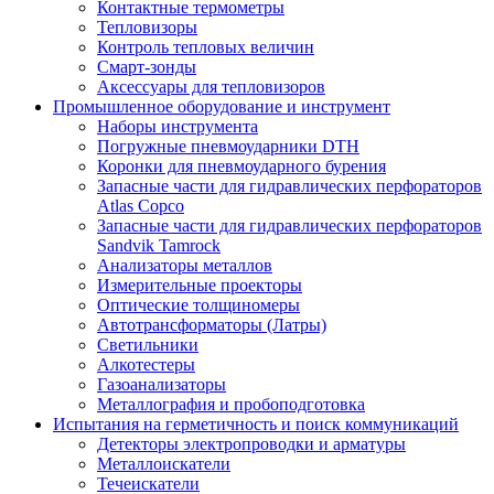
Контактные термометры
Тепловизоры
Контроль тепловых величин
Смарт-зонды
Аксессуары для тепловизоров
Промышленное оборудование и инструмент
Наборы инструмента
Погружные пневмоударники DTH
Коронки для пневмоударного бурения
Запасные части для гидравлических перфораторов
Atlas Copco
Запасные части для гидравлических перфораторов
Sandvik Tamrock
Анализаторы металлов
Измерительные проекторы
Оптические толщиномеры
Автотрансформаторы (Латры)
Светильники
Алкотестеры
Газоанализаторы
Металлография и пробоподготовка
Испытания на герметичность и поиск коммуникаций
Детекторы электропроводки и арматуры
Металлоискатели
Течеискатели