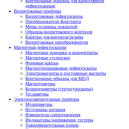
Контрольные образцы для капиллярной
дефектоскопии
Вихретоковые приборы
Вихретоковые дефектоскопы
Преобразователи Константа
Меры толщины покрытий
Образцы вихретокового контроля
Каретки для контроля резьбы
Вихретоковые преобразователи
Магнитная дефектоскопия
Магнитные порошки и концентраты
Магнитные суспензии
Фоновые краски
Магнитопорошковые дефектоскопы
Электромагниты и постоянные магниты
Контрольные образцы для МПД
Магнитометры
Коэрцитиметры (структуроскопы)
Тесламетры
Электроизмерительные приборы
Мультиметры
Источники питания
Измерители сопротивления
Индикаторы напряжения, тестеры
Токоизмерительные клещи