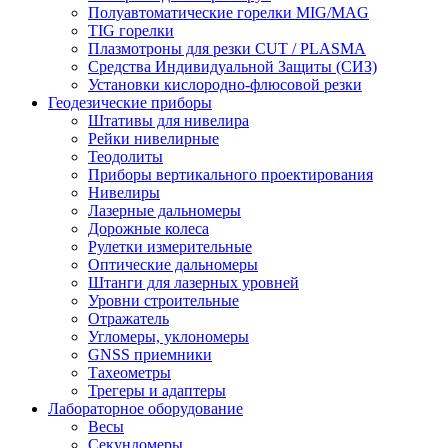
Полуавтоматические горелки MIG/MAG
TIG горелки
Плазмотроны для резки CUT / PLASMA
Средства Индивидуальной Защиты (СИЗ)
Установки кислородно-флюсовой резки
Геодезические приборы
Штативы для нивелира
Рейки нивелирные
Теодолиты
Приборы вертикального проектирования
Нивелиры
Лазерные дальномеры
Дорожные колеса
Рулетки измерительные
Оптические дальномеры
Штанги для лазерных уровней
Уровни строительные
Отражатель
Угломеры, уклономеры
GNSS приемники
Тахеометры
Трегеры и адаптеры
Лабораторное оборудование
Весы
Секундомеры