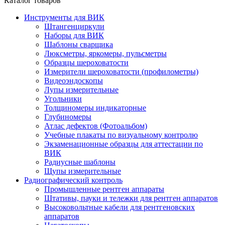
Каталог товаров
Инструменты для ВИК
Штангенциркули
Наборы для ВИК
Шаблоны сварщика
Люксметры, яркомеры, пульсметры
Образцы шероховатости
Измерители шероховатости (профилометры)
Видеоэндоскопы
Лупы измерительные
Угольники
Толщиномеры индикаторные
Глубиномеры
Атлас дефектов (Фотоальбом)
Учебные плакаты по визуальному контролю
Экзаменационные образцы для аттестации по
ВИК
Радиусные шаблоны
Щупы измерительные
Радиографический контроль
Промышленные рентген аппараты
Штативы, пауки и тележки для рентген аппаратов
Высоковольтные кабели для рентгеновских
аппаратов