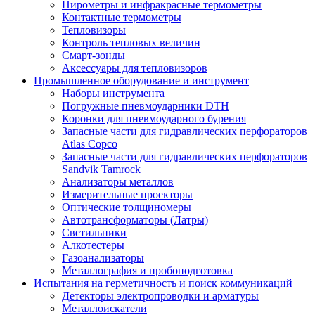
Пирометры и инфракрасные термометры
Контактные термометры
Тепловизоры
Контроль тепловых величин
Смарт-зонды
Аксессуары для тепловизоров
Промышленное оборудование и инструмент
Наборы инструмента
Погружные пневмоударники DTH
Коронки для пневмоударного бурения
Запасные части для гидравлических перфораторов
Atlas Copco
Запасные части для гидравлических перфораторов
Sandvik Tamrock
Анализаторы металлов
Измерительные проекторы
Оптические толщиномеры
Автотрансформаторы (Латры)
Светильники
Алкотестеры
Газоанализаторы
Металлография и пробоподготовка
Испытания на герметичность и поиск коммуникаций
Детекторы электропроводки и арматуры
Металлоискатели