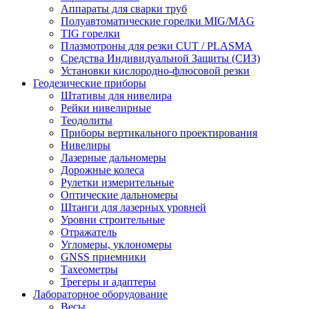
Аппараты для сварки труб
Полуавтоматические горелки MIG/MAG
TIG горелки
Плазмотроны для резки CUT / PLASMA
Средства Индивидуальной Защиты (СИЗ)
Установки кислородно-флюсовой резки
Геодезические приборы
Штативы для нивелира
Рейки нивелирные
Теодолиты
Приборы вертикального проектирования
Нивелиры
Лазерные дальномеры
Дорожные колеса
Рулетки измерительные
Оптические дальномеры
Штанги для лазерных уровней
Уровни строительные
Отражатель
Угломеры, уклономеры
GNSS приемники
Тахеометры
Трегеры и адаптеры
Лабораторное оборудование
Весы