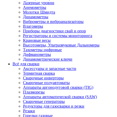
Лазерные уровни
Анемометры
Молотки Шмидта
Динамометры
Виброметры и виброанализаторы
Влагомеры
Приборы диагностики свай и опор
Регистраторы и системы мониторинга
Крановые весы
Высотомеры, Ультразвуковые Дальномеры
Тахометры цифровые
Дифманометры
Динамометрические ключи
Всё для сварки
Аксессуары и запасные части
Термитная сварка
Сварочные инверторы
Сварочные полуавтоматы
Аппараты аргонодуговой сварки (TIG)
Плазморезы
Аппараты автоматической сварки (SAW)
Сварочные генераторы
Редукторы для газосварки и резки
Резаки
Горелки газовые