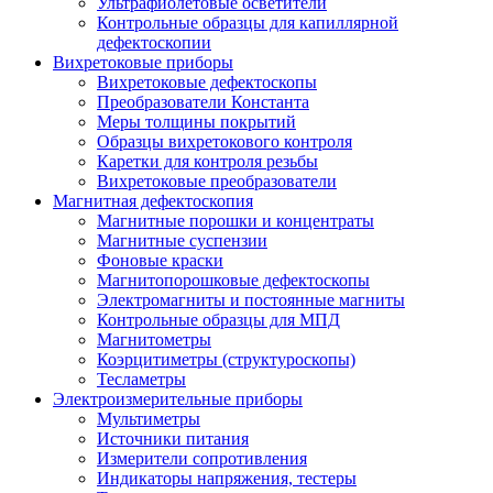
Ультрафиолетовые осветители
Контрольные образцы для капиллярной
дефектоскопии
Вихретоковые приборы
Вихретоковые дефектоскопы
Преобразователи Константа
Меры толщины покрытий
Образцы вихретокового контроля
Каретки для контроля резьбы
Вихретоковые преобразователи
Магнитная дефектоскопия
Магнитные порошки и концентраты
Магнитные суспензии
Фоновые краски
Магнитопорошковые дефектоскопы
Электромагниты и постоянные магниты
Контрольные образцы для МПД
Магнитометры
Коэрцитиметры (структуроскопы)
Тесламетры
Электроизмерительные приборы
Мультиметры
Источники питания
Измерители сопротивления
Индикаторы напряжения, тестеры