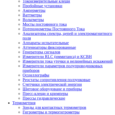
Токоизмерительные клещи
Пробойные установки
Амперметры
Ваттметры
Вольтметры
Мосты постоянного тока
Потенциометры Постоянного Тока
Анализаторы спектра, цепей и электромагнитного
поля
Аппараты испытательные
Аттенюаторы фиксированные
Генераторы сигналов
Измерители RLC (иммитанса) и КСВН
Измерители тока утечки и нелинейных искажений
Измерители параметров полупроводниковых
приборов
Осциллографы
Реостаты сопротивления ползунковые
Счетчики электрической энергии
Щитовое оборудоване и приборы
Пресс-клещи и кримперы
Прессы гидравлические
Термометрия
Зонды для контактных термометров
Гигрометры и термогигрометры