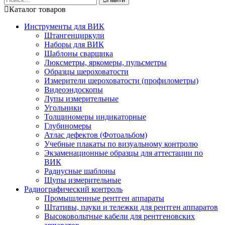
Каталог товаров
Инструменты для ВИК
Штангенциркули
Наборы для ВИК
Шаблоны сварщика
Люксметры, яркомеры, пульсметры
Образцы шероховатости
Измерители шероховатости (профилометры)
Видеоэндоскопы
Лупы измерительные
Угольники
Толщиномеры индикаторные
Глубиномеры
Атлас дефектов (Фотоальбом)
Учебные плакаты по визуальному контролю
Экзаменационные образцы для аттестации по
ВИК
Радиусные шаблоны
Щупы измерительные
Радиографический контроль
Промышленные рентген аппараты
Штативы, пауки и тележки для рентген аппаратов
Высоковольтные кабели для рентгеновских