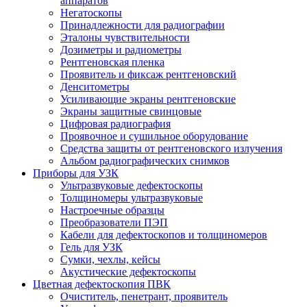
аппаратов
Негатоскопы
Принадлежности для радиографии
Эталоны чувствительности
Дозиметры и радиометры
Рентгеновская пленка
Проявитель и фиксаж рентгеновский
Денситометры
Усиливающие экраны рентгеновские
Экраны защитные свинцовые
Цифровая радиография
Проявочное и сушильное оборудование
Средства защиты от рентгеновского излучения
Альбом радиографических снимков
Приборы для УЗК
Ультразвуковые дефектоскопы
Толщиномеры ультразвуковые
Настроечные образцы
Преобразователи ПЭП
Кабели для дефектоскопов и толщиномеров
Гель для УЗК
Сумки, чехлы, кейсы
Акустические дефектоскопы
Цветная дефектоскопия ПВК
Очиститель, пенетрант, проявитель