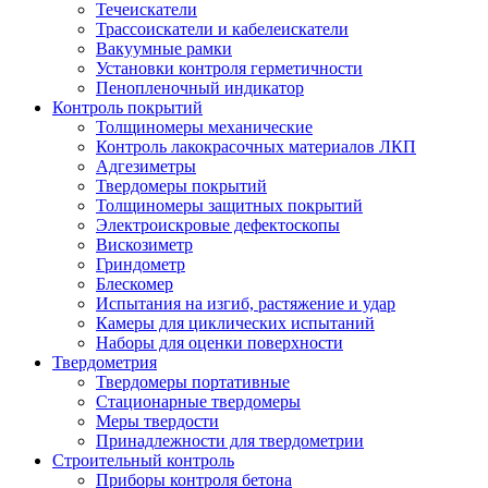
Течеискатели
Трассоискатели и кабелеискатели
Вакуумные рамки
Установки контроля герметичности
Пенопленочный индикатор
Контроль покрытий
Толщиномеры механические
Контроль лакокрасочных материалов ЛКП
Адгезиметры
Твердомеры покрытий
Толщиномеры защитных покрытий
Электроискровые дефектоскопы
Вискозиметр
Гриндометр
Блескомер
Испытания на изгиб, растяжение и удар
Камеры для циклических испытаний
Наборы для оценки поверхности
Твердометрия
Твердомеры портативные
Стационарные твердомеры
Меры твердости
Принадлежности для твердометрии
Строительный контроль
Приборы контроля бетона