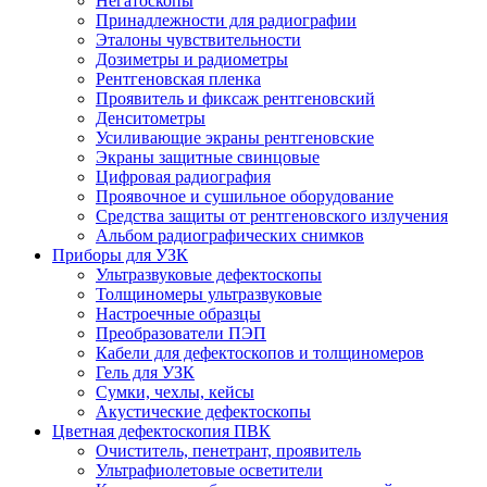
Негатоскопы
Принадлежности для радиографии
Эталоны чувствительности
Дозиметры и радиометры
Рентгеновская пленка
Проявитель и фиксаж рентгеновский
Денситометры
Усиливающие экраны рентгеновские
Экраны защитные свинцовые
Цифровая радиография
Проявочное и сушильное оборудование
Средства защиты от рентгеновского излучения
Альбом радиографических снимков
Приборы для УЗК
Ультразвуковые дефектоскопы
Толщиномеры ультразвуковые
Настроечные образцы
Преобразователи ПЭП
Кабели для дефектоскопов и толщиномеров
Гель для УЗК
Сумки, чехлы, кейсы
Акустические дефектоскопы
Цветная дефектоскопия ПВК
Очиститель, пенетрант, проявитель
Ультрафиолетовые осветители