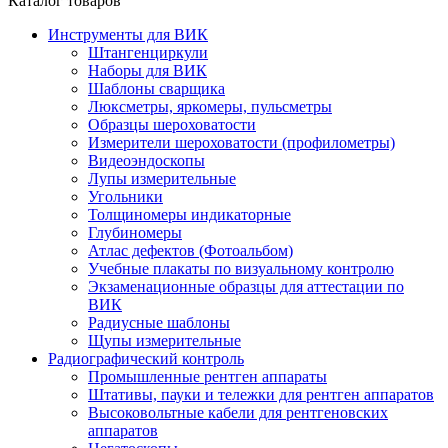
Каталог товаров
Инструменты для ВИК
Штангенциркули
Наборы для ВИК
Шаблоны сварщика
Люксметры, яркомеры, пульсметры
Образцы шероховатости
Измерители шероховатости (профилометры)
Видеоэндоскопы
Лупы измерительные
Угольники
Толщиномеры индикаторные
Глубиномеры
Атлас дефектов (Фотоальбом)
Учебные плакаты по визуальному контролю
Экзаменационные образцы для аттестации по
ВИК
Радиусные шаблоны
Щупы измерительные
Радиографический контроль
Промышленные рентген аппараты
Штативы, пауки и тележки для рентген аппаратов
Высоковольтные кабели для рентгеновских
аппаратов