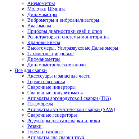
Анемометры
Молотки Шмидта
Динамометры
Виброметры и виброанализаторы
Влагомеры
Приборы диагностики свай и опор
Регистраторы и системы мониторинга
Крановые весы
Высотомеры, Ультразвуковые Дальномеры
Тахометры цифровые
Дифманометры
Динамометрические ключи
Всё для сварки
Аксессуары и запасные части
Термитная сварка
Сварочные инверторы
Сварочные полуавтоматы
Аппараты аргонодуговой сварки (TIG)
Плазморезы
Аппараты автоматической сварки (SAW)
Сварочные генераторы
Редукторы для газосварки и резки
Резаки
Горелки газовые
Аппараты для сварки труб