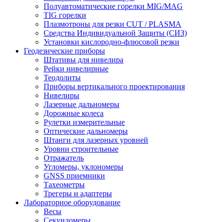
Полуавтоматические горелки MIG/MAG
TIG горелки
Плазмотроны для резки CUT / PLASMA
Средства Индивидуальной Защиты (СИЗ)
Установки кислородно-флюсовой резки
Геодезические приборы
Штативы для нивелира
Рейки нивелирные
Теодолиты
Приборы вертикального проектирования
Нивелиры
Лазерные дальномеры
Дорожные колеса
Рулетки измерительные
Оптические дальномеры
Штанги для лазерных уровней
Уровни строительные
Отражатель
Угломеры, уклономеры
GNSS приемники
Тахеометры
Трегеры и адаптеры
Лабораторное оборудование
Весы
Секундомеры