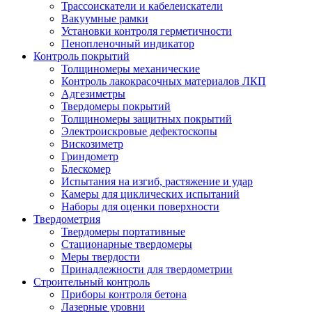
Трассоискатели и кабелеискатели
Вакуумные рамки
Установки контроля герметичности
Пенопленочный индикатор
Контроль покрытий
Толщиномеры механические
Контроль лакокрасочных материалов ЛКП
Адгезиметры
Твердомеры покрытий
Толщиномеры защитных покрытий
Электроискровые дефектоскопы
Вискозиметр
Гриндометр
Блескомер
Испытания на изгиб, растяжение и удар
Камеры для циклических испытаний
Наборы для оценки поверхности
Твердометрия
Твердомеры портативные
Стационарные твердомеры
Меры твердости
Принадлежности для твердометрии
Строительный контроль
Приборы контроля бетона
Лазерные уровни