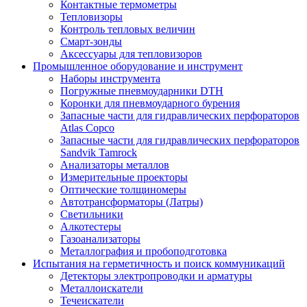
Контактные термометры
Тепловизоры
Контроль тепловых величин
Смарт-зонды
Аксессуары для тепловизоров
Промышленное оборудование и инструмент
Наборы инструмента
Погружные пневмоударники DTH
Коронки для пневмоударного бурения
Запасные части для гидравлических перфораторов
Atlas Copco
Запасные части для гидравлических перфораторов
Sandvik Tamrock
Анализаторы металлов
Измерительные проекторы
Оптические толщиномеры
Автотрансформаторы (Латры)
Светильники
Алкотестеры
Газоанализаторы
Металлография и пробоподготовка
Испытания на герметичность и поиск коммуникаций
Детекторы электропроводки и арматуры
Металлоискатели
Течеискатели