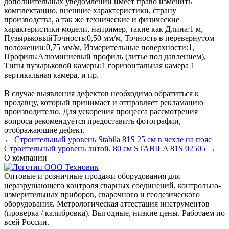
дополнительных уведомлений имеет право изменить
комплектацию, внешние характеристики, страну
производства, а так же технические и физические
характеристики модели, например, такие как
Длина:
1 м
,
Пузырьковый
Точность:
0,50 мм/м
,
Точность в перевернутом
положении:
0,75 мм/м
,
Измерительные поверхности:
1
,
Профиль:
Алюминиевый профиль (литье под давлением)
,
Типы пузырьковой камеры:
1 горизонтальная камера 1
вертикальная камера
, и пр.
В случае выявления дефектов необходимо обратиться к
продавцу, который принимает и отправляет рекламацию
производителю. Для ускорения процесса рассмотрения
вопроса рекомендуется предоставить фотографии,
отображающие дефект.
← Строительный уровень Stabila 81S 25 см в чехле на пояс
Строительный уровень литой, 80 см STABILA 81S 02505 →
О компании
Оптовые и розничные продажи оборудования для
неразрушающего контроля сварных соединений, контрольно-
измерительных приборов, сварочного и геодезического
оборудования. Метрологическая аттестация инструментов
(проверка / калибровка). Выгодные, низкие цены. Работаем по
всей России.