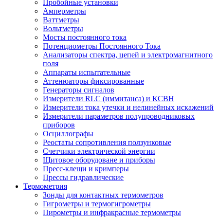
Пробойные установки
Амперметры
Ваттметры
Вольтметры
Мосты постоянного тока
Потенциометры Постоянного Тока
Анализаторы спектра, цепей и электромагнитного
поля
Аппараты испытательные
Аттенюаторы фиксированные
Генераторы сигналов
Измерители RLC (иммитанса) и КСВН
Измерители тока утечки и нелинейных искажений
Измерители параметров полупроводниковых
приборов
Осциллографы
Реостаты сопротивления ползунковые
Счетчики электрической энергии
Щитовое оборудоване и приборы
Пресс-клещи и кримперы
Прессы гидравлические
Термометрия
Зонды для контактных термометров
Гигрометры и термогигрометры
Пирометры и инфракрасные термометры