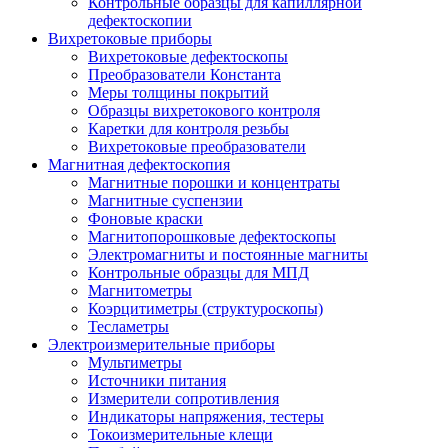
Контрольные образцы для капиллярной
дефектоскопии
Вихретоковые приборы
Вихретоковые дефектоскопы
Преобразователи Константа
Меры толщины покрытий
Образцы вихретокового контроля
Каретки для контроля резьбы
Вихретоковые преобразователи
Магнитная дефектоскопия
Магнитные порошки и концентраты
Магнитные суспензии
Фоновые краски
Магнитопорошковые дефектоскопы
Электромагниты и постоянные магниты
Контрольные образцы для МПД
Магнитометры
Коэрцитиметры (структуроскопы)
Тесламетры
Электроизмерительные приборы
Мультиметры
Источники питания
Измерители сопротивления
Индикаторы напряжения, тестеры
Токоизмерительные клещи