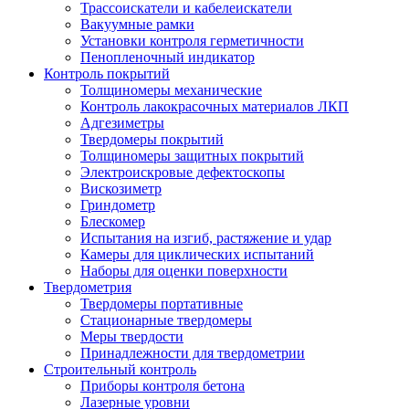
Трассоискатели и кабелеискатели
Вакуумные рамки
Установки контроля герметичности
Пенопленочный индикатор
Контроль покрытий
Толщиномеры механические
Контроль лакокрасочных материалов ЛКП
Адгезиметры
Твердомеры покрытий
Толщиномеры защитных покрытий
Электроискровые дефектоскопы
Вискозиметр
Гриндометр
Блескомер
Испытания на изгиб, растяжение и удар
Камеры для циклических испытаний
Наборы для оценки поверхности
Твердометрия
Твердомеры портативные
Стационарные твердомеры
Меры твердости
Принадлежности для твердометрии
Строительный контроль
Приборы контроля бетона
Лазерные уровни