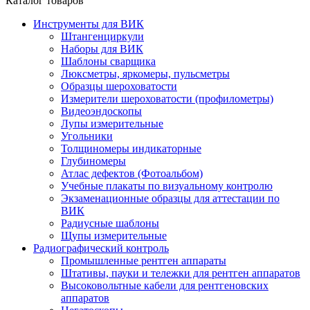
Каталог товаров
Инструменты для ВИК
Штангенциркули
Наборы для ВИК
Шаблоны сварщика
Люксметры, яркомеры, пульсметры
Образцы шероховатости
Измерители шероховатости (профилометры)
Видеоэндоскопы
Лупы измерительные
Угольники
Толщиномеры индикаторные
Глубиномеры
Атлас дефектов (Фотоальбом)
Учебные плакаты по визуальному контролю
Экзаменационные образцы для аттестации по
ВИК
Радиусные шаблоны
Щупы измерительные
Радиографический контроль
Промышленные рентген аппараты
Штативы, пауки и тележки для рентген аппаратов
Высоковольтные кабели для рентгеновских
аппаратов