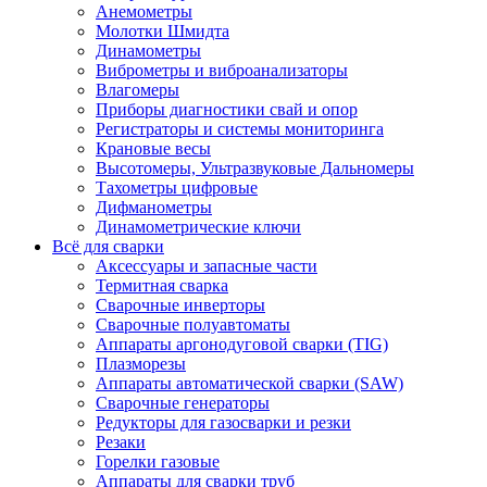
Анемометры
Молотки Шмидта
Динамометры
Виброметры и виброанализаторы
Влагомеры
Приборы диагностики свай и опор
Регистраторы и системы мониторинга
Крановые весы
Высотомеры, Ультразвуковые Дальномеры
Тахометры цифровые
Дифманометры
Динамометрические ключи
Всё для сварки
Аксессуары и запасные части
Термитная сварка
Сварочные инверторы
Сварочные полуавтоматы
Аппараты аргонодуговой сварки (TIG)
Плазморезы
Аппараты автоматической сварки (SAW)
Сварочные генераторы
Редукторы для газосварки и резки
Резаки
Горелки газовые
Аппараты для сварки труб