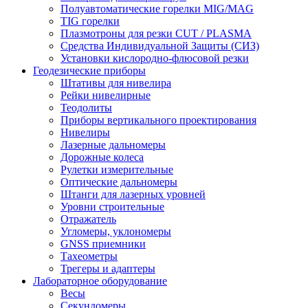
Полуавтоматические горелки MIG/MAG
TIG горелки
Плазмотроны для резки CUT / PLASMA
Средства Индивидуальной Защиты (СИЗ)
Установки кислородно-флюсовой резки
Геодезические приборы
Штативы для нивелира
Рейки нивелирные
Теодолиты
Приборы вертикального проектирования
Нивелиры
Лазерные дальномеры
Дорожные колеса
Рулетки измерительные
Оптические дальномеры
Штанги для лазерных уровней
Уровни строительные
Отражатель
Угломеры, уклономеры
GNSS приемники
Тахеометры
Трегеры и адаптеры
Лабораторное оборудование
Весы
Секундомеры