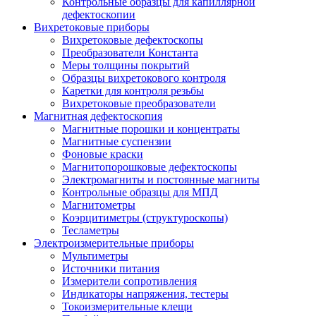
Контрольные образцы для капиллярной
дефектоскопии
Вихретоковые приборы
Вихретоковые дефектоскопы
Преобразователи Константа
Меры толщины покрытий
Образцы вихретокового контроля
Каретки для контроля резьбы
Вихретоковые преобразователи
Магнитная дефектоскопия
Магнитные порошки и концентраты
Магнитные суспензии
Фоновые краски
Магнитопорошковые дефектоскопы
Электромагниты и постоянные магниты
Контрольные образцы для МПД
Магнитометры
Коэрцитиметры (структуроскопы)
Тесламетры
Электроизмерительные приборы
Мультиметры
Источники питания
Измерители сопротивления
Индикаторы напряжения, тестеры
Токоизмерительные клещи