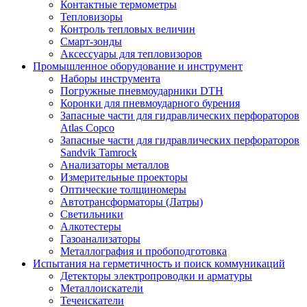
Контактные термометры
Тепловизоры
Контроль тепловых величин
Смарт-зонды
Аксессуары для тепловизоров
Промышленное оборудование и инструмент
Наборы инструмента
Погружные пневмоударники DTH
Коронки для пневмоударного бурения
Запасные части для гидравлических перфораторов
Atlas Copco
Запасные части для гидравлических перфораторов
Sandvik Tamrock
Анализаторы металлов
Измерительные проекторы
Оптические толщиномеры
Автотрансформаторы (Латры)
Светильники
Алкотестеры
Газоанализаторы
Металлография и пробоподготовка
Испытания на герметичность и поиск коммуникаций
Детекторы электропроводки и арматуры
Металлоискатели
Течеискатели