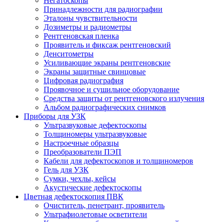
Негатоскопы
Принадлежности для радиографии
Эталоны чувствительности
Дозиметры и радиометры
Рентгеновская пленка
Проявитель и фиксаж рентгеновский
Денситометры
Усиливающие экраны рентгеновские
Экраны защитные свинцовые
Цифровая радиография
Проявочное и сушильное оборудование
Средства защиты от рентгеновского излучения
Альбом радиографических снимков
Приборы для УЗК
Ультразвуковые дефектоскопы
Толщиномеры ультразвуковые
Настроечные образцы
Преобразователи ПЭП
Кабели для дефектоскопов и толщиномеров
Гель для УЗК
Сумки, чехлы, кейсы
Акустические дефектоскопы
Цветная дефектоскопия ПВК
Очиститель, пенетрант, проявитель
Ультрафиолетовые осветители