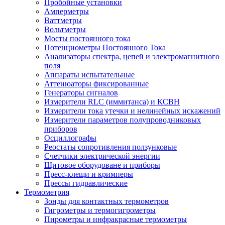
Пробойные установки
Амперметры
Ваттметры
Вольтметры
Мосты постоянного тока
Потенциометры Постоянного Тока
Анализаторы спектра, цепей и электромагнитного
поля
Аппараты испытательные
Аттенюаторы фиксированные
Генераторы сигналов
Измерители RLC (иммитанса) и КСВН
Измерители тока утечки и нелинейных искажений
Измерители параметров полупроводниковых
приборов
Осциллографы
Реостаты сопротивления ползунковые
Счетчики электрической энергии
Щитовое оборудоване и приборы
Пресс-клещи и кримперы
Прессы гидравлические
Термометрия
Зонды для контактных термометров
Гигрометры и термогигрометры
Пирометры и инфракрасные термометры