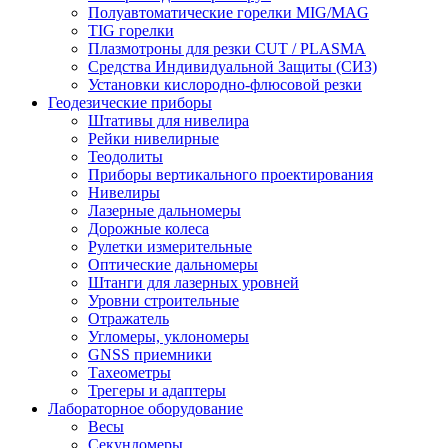
Полуавтоматические горелки MIG/MAG
TIG горелки
Плазмотроны для резки CUT / PLASMA
Средства Индивидуальной Защиты (СИЗ)
Установки кислородно-флюсовой резки
Геодезические приборы
Штативы для нивелира
Рейки нивелирные
Теодолиты
Приборы вертикального проектирования
Нивелиры
Лазерные дальномеры
Дорожные колеса
Рулетки измерительные
Оптические дальномеры
Штанги для лазерных уровней
Уровни строительные
Отражатель
Угломеры, уклономеры
GNSS приемники
Тахеометры
Трегеры и адаптеры
Лабораторное оборудование
Весы
Секундомеры