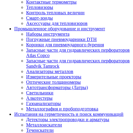
Контактные термометры
Тепловизоры
Контроль тепловых величин
Смарт-зонды
Аксессуары для тепловизоров
Промышленное оборудование и инструмент
Наборы инструмента
Погружные пневмоударники DTH
Коронки для пневмоударного бурения
Запасные части для гидравлических перфораторов
Atlas Copco
Запасные части для гидравлических перфораторов
Sandvik Tamrock
Анализаторы металлов
Измерительные проекторы
Оптические толщиномеры
Автотрансформаторы (Латры)
Светильники
Алкотестеры
Газоанализаторы
Металлография и пробоподготовка
Испытания на герметичность и поиск коммуникаций
Детекторы электропроводки и арматуры
Металлоискатели
Течеискатели