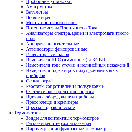
Пробойные установки
Амперметры
Ваттметры
Вольтметры
Мосты постоянного тока
Потенциометры Постоянного Тока
Анализаторы спектра, цепей и электромагнитного
поля
Аппараты испытательные
Аттенюаторы фиксированные
Генераторы сигналов
Измерители RLC (иммитанса) и КСВН
Измерители тока утечки и нелинейных искажений
Измерители параметров полупроводниковых
приборов
Осциллографы
Реостаты сопротивления ползунковые
Счетчики электрической энергии
Щитовое оборудоване и приборы
Пресс-клещи и кримперы
Прессы гидравлические
Термометрия
Зонды для контактных термометров
Гигрометры и термогигрометры
Пирометры и инфракрасные термометры