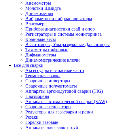
Анемометры
Молотки Шмидта
Динамометры
Виброметры и виброанализаторы
Влагомеры
Приборы диагностики свай и опор
Регистраторы и системы мониторинга
Крановые весы
Высотомеры, Ультразвуковые Дальномеры
Тахометры цифровые
Дифманометры
Динамометрические ключи
Всё для сварки
Аксессуары и запасные части
Термитная сварка
Сварочные инверторы
Сварочные полуавтоматы
Аппараты аргонодуговой сварки (TIG)
Плазморезы
Аппараты автоматической сварки (SAW)
Сварочные генераторы
Редукторы для газосварки и резки
Резаки
Горелки газовые
Аппараты для сварки труб