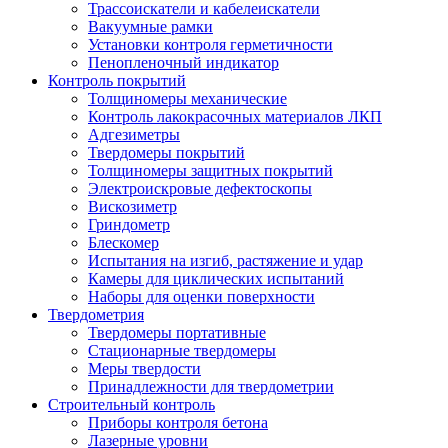
Трассоискатели и кабелеискатели
Вакуумные рамки
Установки контроля герметичности
Пенопленочный индикатор
Контроль покрытий
Толщиномеры механические
Контроль лакокрасочных материалов ЛКП
Адгезиметры
Твердомеры покрытий
Толщиномеры защитных покрытий
Электроискровые дефектоскопы
Вискозиметр
Гриндометр
Блескомер
Испытания на изгиб, растяжение и удар
Камеры для циклических испытаний
Наборы для оценки поверхности
Твердометрия
Твердомеры портативные
Стационарные твердомеры
Меры твердости
Принадлежности для твердометрии
Строительный контроль
Приборы контроля бетона
Лазерные уровни