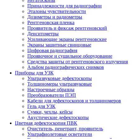
Негатоскопы
Принадлежности для радиографии
Эталоны чувствительности
Дозиметры и радиометры
Рентгеновская пленка
Проявитель и фиксаж рентгеновский
Денситометры
Усиливающие экраны рентгеновские
Экраны защитные свинцовые
Цифровая радиография
Проявочное и сушильное оборудование
Средства защиты от рентгеновского излучения
Альбом радиографических снимков
Приборы для УЗК
Ультразвуковые дефектоскопы
Толщиномеры ультразвуковые
Настроечные образцы
Преобразователи ПЭП
Кабели для дефектоскопов и толщиномеров
Гель для УЗК
Сумки, чехлы, кейсы
Акустические дефектоскопы
Цветная дефектоскопия ПВК
Очиститель, пенетрант, проявитель
Ультрафиолетовые осветители