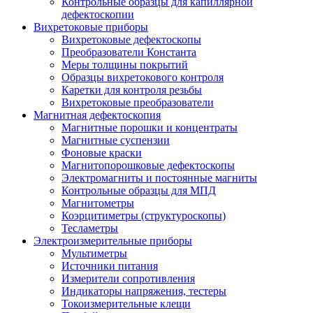
Контрольные образцы для капиллярной
дефектоскопии
Вихретоковые приборы
Вихретоковые дефектоскопы
Преобразователи Константа
Меры толщины покрытий
Образцы вихретокового контроля
Каретки для контроля резьбы
Вихретоковые преобразователи
Магнитная дефектоскопия
Магнитные порошки и концентраты
Магнитные суспензии
Фоновые краски
Магнитопорошковые дефектоскопы
Электромагниты и постоянные магниты
Контрольные образцы для МПД
Магнитометры
Коэрцитиметры (структуроскопы)
Тесламетры
Электроизмерительные приборы
Мультиметры
Источники питания
Измерители сопротивления
Индикаторы напряжения, тестеры
Токоизмерительные клещи