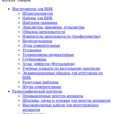
Каталог товаров
Инструменты для ВИК
Штангенциркули
Наборы для ВИК
Шаблоны сварщика
Люксметры, яркомеры, пульсметры
Образцы шероховатости
Измерители шероховатости (профилометры)
Видеоэндоскопы
Лупы измерительные
Угольники
Толщиномеры индикаторные
Глубиномеры
Атлас дефектов (Фотоальбом)
Учебные плакаты по визуальному контролю
Экзаменационные образцы для аттестации по
ВИК
Радиусные шаблоны
Щупы измерительные
Радиографический контроль
Промышленные рентген аппараты
Штативы, пауки и тележки для рентген аппаратов
Высоковольтные кабели для рентгеновских
аппаратов