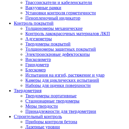
Трассоискатели и кабелеискатели
Вакуумные рамки
Установки контроля герметичности
Пенопленочный индикатор
Контроль покрытий
Толщиномеры механические
Контроль лакокрасочных материалов ЛКП
Адгезиметры
Твердомеры покрытий
Толщиномеры защитных покрытий
Электроискровые дефектоскопы
Вискозиметр
Гриндометр
Блескомер
Испытания на изгиб, растяжение и удар
Камеры для циклических испытаний
Наборы для оценки поверхности
Твердометрия
Твердомеры портативные
Стационарные твердомеры
Меры твердости
Принадлежности для твердометрии
Строительный контроль
Приборы контроля бетона
Лазерные уровни