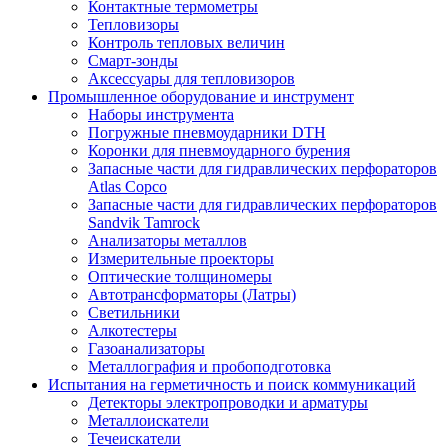
Контактные термометры
Тепловизоры
Контроль тепловых величин
Смарт-зонды
Аксессуары для тепловизоров
Промышленное оборудование и инструмент
Наборы инструмента
Погружные пневмоударники DTH
Коронки для пневмоударного бурения
Запасные части для гидравлических перфораторов
Atlas Copco
Запасные части для гидравлических перфораторов
Sandvik Tamrock
Анализаторы металлов
Измерительные проекторы
Оптические толщиномеры
Автотрансформаторы (Латры)
Светильники
Алкотестеры
Газоанализаторы
Металлография и пробоподготовка
Испытания на герметичность и поиск коммуникаций
Детекторы электропроводки и арматуры
Металлоискатели
Течеискатели