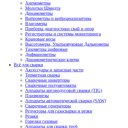
Анемометры
Молотки Шмидта
Динамометры
Виброметры и виброанализаторы
Влагомеры
Приборы диагностики свай и опор
Регистраторы и системы мониторинга
Крановые весы
Высотомеры, Ультразвуковые Дальномеры
Тахометры цифровые
Дифманометры
Динамометрические ключи
Всё для сварки
Аксессуары и запасные части
Термитная сварка
Сварочные инверторы
Сварочные полуавтоматы
Аппараты аргонодуговой сварки (TIG)
Плазморезы
Аппараты автоматической сварки (SAW)
Сварочные генераторы
Редукторы для газосварки и резки
Резаки
Горелки газовые
Аппараты для сварки труб