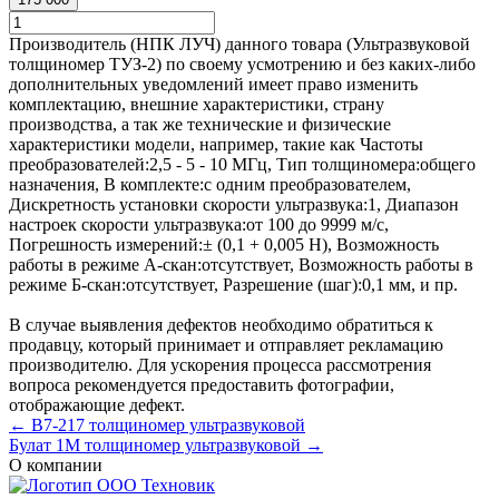
Производитель (НПК ЛУЧ) данного товара (Ультразвуковой
толщиномер ТУЗ-2) по своему усмотрению и без каких-либо
дополнительных уведомлений имеет право изменить
комплектацию, внешние характеристики, страну
производства, а так же технические и физические
характеристики модели, например, такие как
Частоты
преобразователей:
2,5 - 5 - 10 МГц
,
Тип толщиномера:
общего
назначения
,
В комплекте:
с одним преобразователем
,
Дискретность установки скорости ультразвука:
1
,
Диапазон
настроек скорости ультразвука:
от 100 до 9999 м/с
,
Погрешность измерений:
± (0,1 + 0,005 Н)
,
Возможность
работы в режиме А-скан:
отсутствует
,
Возможность работы в
режиме Б-скан:
отсутствует
,
Разрешение (шаг):
0,1 мм
, и пр.
В случае выявления дефектов необходимо обратиться к
продавцу, который принимает и отправляет рекламацию
производителю. Для ускорения процесса рассмотрения
вопроса рекомендуется предоставить фотографии,
отображающие дефект.
← В7-217 толщиномер ультразвуковой
Булат 1М толщиномер ультразвуковой →
О компании