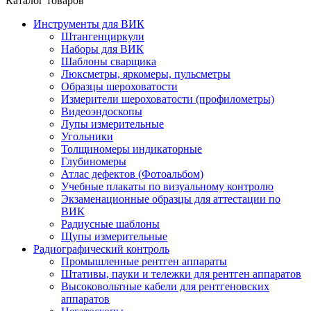
Каталог товаров
Инструменты для ВИК
Штангенциркули
Наборы для ВИК
Шаблоны сварщика
Люксметры, яркомеры, пульсметры
Образцы шероховатости
Измерители шероховатости (профилометры)
Видеоэндоскопы
Лупы измерительные
Угольники
Толщиномеры индикаторные
Глубиномеры
Атлас дефектов (Фотоальбом)
Учебные плакаты по визуальному контролю
Экзаменационные образцы для аттестации по
ВИК
Радиусные шаблоны
Щупы измерительные
Радиографический контроль
Промышленные рентген аппараты
Штативы, пауки и тележки для рентген аппаратов
Высоковольтные кабели для рентгеновских
аппаратов