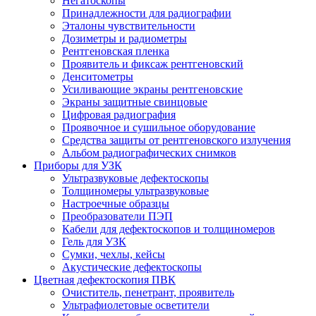
Негатоскопы
Принадлежности для радиографии
Эталоны чувствительности
Дозиметры и радиометры
Рентгеновская пленка
Проявитель и фиксаж рентгеновский
Денситометры
Усиливающие экраны рентгеновские
Экраны защитные свинцовые
Цифровая радиография
Проявочное и сушильное оборудование
Средства защиты от рентгеновского излучения
Альбом радиографических снимков
Приборы для УЗК
Ультразвуковые дефектоскопы
Толщиномеры ультразвуковые
Настроечные образцы
Преобразователи ПЭП
Кабели для дефектоскопов и толщиномеров
Гель для УЗК
Сумки, чехлы, кейсы
Акустические дефектоскопы
Цветная дефектоскопия ПВК
Очиститель, пенетрант, проявитель
Ультрафиолетовые осветители