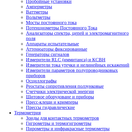
Пробойные установки
Амперметры
Ваттметры
Вольтметры
Мосты постоянного тока
Потенциометры Постоянного Тока
Анализаторы спектра, цепей и электромагнитного
поля
Аппараты испытательные
Аттенюаторы фиксированные
Генераторы сигналов
Измерители RLC (иммитанса) и КСВН
Измерители тока утечки и нелинейных искажений
Измерители параметров полупроводниковых
приборов
Осциллографы
Реостаты сопротивления ползунковые
Счетчики электрической энергии
Щитовое оборудоване и приборы
Пресс-клещи и кримперы
Прессы гидравлические
Термометрия
Зонды для контактных термометров
Гигрометры и термогигрометры
Пирометры и инфракрасные термометры