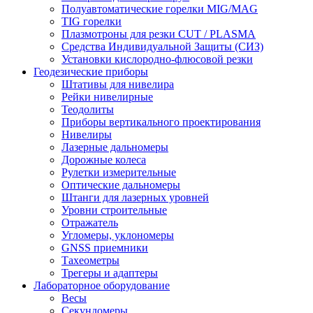
Полуавтоматические горелки MIG/MAG
TIG горелки
Плазмотроны для резки CUT / PLASMA
Средства Индивидуальной Защиты (СИЗ)
Установки кислородно-флюсовой резки
Геодезические приборы
Штативы для нивелира
Рейки нивелирные
Теодолиты
Приборы вертикального проектирования
Нивелиры
Лазерные дальномеры
Дорожные колеса
Рулетки измерительные
Оптические дальномеры
Штанги для лазерных уровней
Уровни строительные
Отражатель
Угломеры, уклономеры
GNSS приемники
Тахеометры
Трегеры и адаптеры
Лабораторное оборудование
Весы
Секундомеры