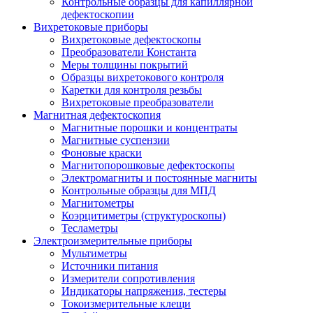
Контрольные образцы для капиллярной
дефектоскопии
Вихретоковые приборы
Вихретоковые дефектоскопы
Преобразователи Константа
Меры толщины покрытий
Образцы вихретокового контроля
Каретки для контроля резьбы
Вихретоковые преобразователи
Магнитная дефектоскопия
Магнитные порошки и концентраты
Магнитные суспензии
Фоновые краски
Магнитопорошковые дефектоскопы
Электромагниты и постоянные магниты
Контрольные образцы для МПД
Магнитометры
Коэрцитиметры (структуроскопы)
Тесламетры
Электроизмерительные приборы
Мультиметры
Источники питания
Измерители сопротивления
Индикаторы напряжения, тестеры
Токоизмерительные клещи