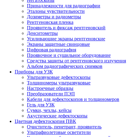
Негатоскопы
Принадлежности для радиографии
Эталоны чувствительности
Дозиметры и радиометры
Рентгеновская пленка
Проявитель и фиксаж рентгеновский
Денситометры
Усиливающие экраны рентгеновские
Экраны защитные свинцовые
Цифровая радиография
Проявочное и сушильное оборудование
Средства защиты от рентгеновского излучения
Альбом радиографических снимков
Приборы для УЗК
Ультразвуковые дефектоскопы
Толщиномеры ультразвуковые
Настроечные образцы
Преобразователи ПЭП
Кабели для дефектоскопов и толщиномеров
Гель для УЗК
Сумки, чехлы, кейсы
Акустические дефектоскопы
Цветная дефектоскопия ПВК
Очиститель, пенетрант, проявитель
Ультрафиолетовые осветители