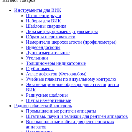
Каталог товаров
Инструменты для ВИК
Штангенциркули
Наборы для ВИК
Шаблоны сварщика
Люксметры, яркомеры, пульсметры
Образцы шероховатости
Измерители шероховатости (профилометры)
Видеоэндоскопы
Лупы измерительные
Угольники
Толщиномеры индикаторные
Глубиномеры
Атлас дефектов (Фотоальбом)
Учебные плакаты по визуальному контролю
Экзаменационные образцы для аттестации по
ВИК
Радиусные шаблоны
Щупы измерительные
Радиографический контроль
Промышленные рентген аппараты
Штативы, пауки и тележки для рентген аппаратов
Высоковольтные кабели для рентгеновских
аппаратов