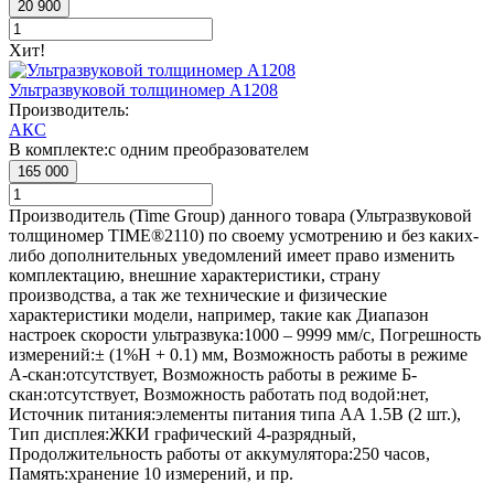
20 900
Хит!
Ультразвуковой толщиномер А1208
Производитель:
АКС
В комплекте:
с одним преобразователем
165 000
Производитель (Time Group) данного товара (Ультразвуковой
толщиномер TIME®2110) по своему усмотрению и без каких-
либо дополнительных уведомлений имеет право изменить
комплектацию, внешние характеристики, страну
производства, а так же технические и физические
характеристики модели, например, такие как
Диапазон
настроек скорости ультразвука:
1000 – 9999 мм/с
,
Погрешность
измерений:
± (1%Н + 0.1) мм
,
Возможность работы в режиме
А-скан:
отсутствует
,
Возможность работы в режиме Б-
скан:
отсутствует
,
Возможность работать под водой:
нет
,
Источник питания:
элементы питания типа AA 1.5В (2 шт.)
,
Тип дисплея:
ЖКИ графический 4-разрядный
,
Продолжительность работы от аккумулятора:
250 часов
,
Память:
хранение 10 измерений
, и пр.