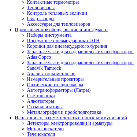
Контактные термометры
Тепловизоры
Контроль тепловых величин
Смарт-зонды
Аксессуары для тепловизоров
Промышленное оборудование и инструмент
Наборы инструмента
Погружные пневмоударники DTH
Коронки для пневмоударного бурения
Запасные части для гидравлических перфораторов
Atlas Copco
Запасные части для гидравлических перфораторов
Sandvik Tamrock
Анализаторы металлов
Измерительные проекторы
Оптические толщиномеры
Автотрансформаторы (Латры)
Светильники
Алкотестеры
Газоанализаторы
Металлография и пробоподготовка
Испытания на герметичность и поиск коммуникаций
Детекторы электропроводки и арматуры
Металлоискатели
Течеискатели