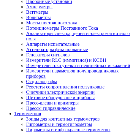
Пробойные установки
Амперметры
Ваттметры
Вольтметры
Мосты постоянного тока
Потенциометры Постоянного Тока
Анализаторы спектра, цепей и электромагнитного
поля
Аппараты испытательные
Аттенюаторы фиксированные
Генераторы сигналов
Измерители RLC (иммитанса) и КСВН
Измерители тока утечки и нелинейных искажений
Измерители параметров полупроводниковых
приборов
Осциллографы
Реостаты сопротивления ползунковые
Счетчики электрической энергии
Щитовое оборудоване и приборы
Пресс-клещи и кримперы
Прессы гидравлические
Термометрия
Зонды для контактных термометров
Гигрометры и термогигрометры
Пирометры и инфракрасные термометры