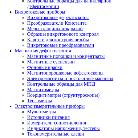
Контрольные образцы для капиллярной
дефектоскопии
Вихретоковые приборы
Вихретоковые дефектоскопы
Преобразователи Константа
Меры толщины покрытий
Образцы вихретокового контроля
Каретки для контроля резьбы
Вихретоковые преобразователи
Магнитная дефектоскопия
Магнитные порошки и концентраты
Магнитные суспензии
Фоновые краски
Магнитопорошковые дефектоскопы
Электромагниты и постоянные магниты
Контрольные образцы для МПД
Магнитометры
Коэрцитиметры (структуроскопы)
Тесламетры
Электроизмерительные приборы
Мультиметры
Источники питания
Измерители сопротивления
Индикаторы напряжения, тестеры
Токоизмерительные клещи