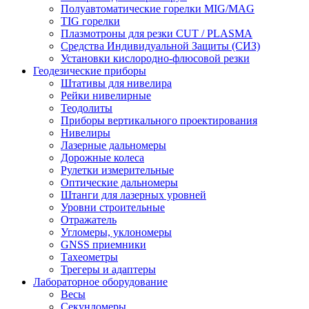
Полуавтоматические горелки MIG/MAG
TIG горелки
Плазмотроны для резки CUT / PLASMA
Средства Индивидуальной Защиты (СИЗ)
Установки кислородно-флюсовой резки
Геодезические приборы
Штативы для нивелира
Рейки нивелирные
Теодолиты
Приборы вертикального проектирования
Нивелиры
Лазерные дальномеры
Дорожные колеса
Рулетки измерительные
Оптические дальномеры
Штанги для лазерных уровней
Уровни строительные
Отражатель
Угломеры, уклономеры
GNSS приемники
Тахеометры
Трегеры и адаптеры
Лабораторное оборудование
Весы
Секундомеры