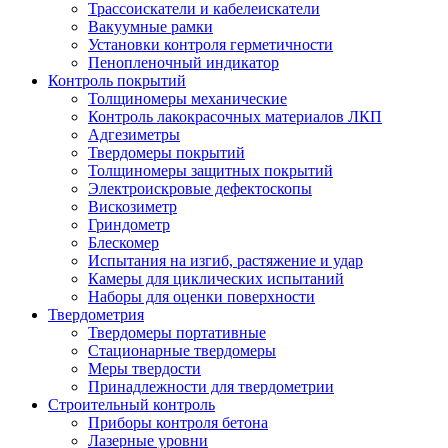
Трассоискатели и кабелеискатели
Вакуумные рамки
Установки контроля герметичности
Пенопленочный индикатор
Контроль покрытий
Толщиномеры механические
Контроль лакокрасочных материалов ЛКП
Адгезиметры
Твердомеры покрытий
Толщиномеры защитных покрытий
Электроискровые дефектоскопы
Вискозиметр
Гриндометр
Блескомер
Испытания на изгиб, растяжение и удар
Камеры для циклических испытаний
Наборы для оценки поверхности
Твердометрия
Твердомеры портативные
Стационарные твердомеры
Меры твердости
Принадлежности для твердометрии
Строительный контроль
Приборы контроля бетона
Лазерные уровни