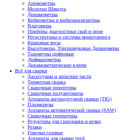
Анемометры
Молотки Шмидта
Динамометры
Виброметры и виброанализаторы
Влагомеры
Приборы диагностики свай и опор
Регистраторы и системы мониторинга
Крановые весы
Высотомеры, Ультразвуковые Дальномеры
Тахометры цифровые
Дифманометры
Динамометрические ключи
Всё для сварки
Аксессуары и запасные части
Термитная сварка
Сварочные инверторы
Сварочные полуавтоматы
Аппараты аргонодуговой сварки (TIG)
Плазморезы
Аппараты автоматической сварки (SAW)
Сварочные генераторы
Редукторы для газосварки и резки
Резаки
Горелки газовые
Аппараты для сварки труб