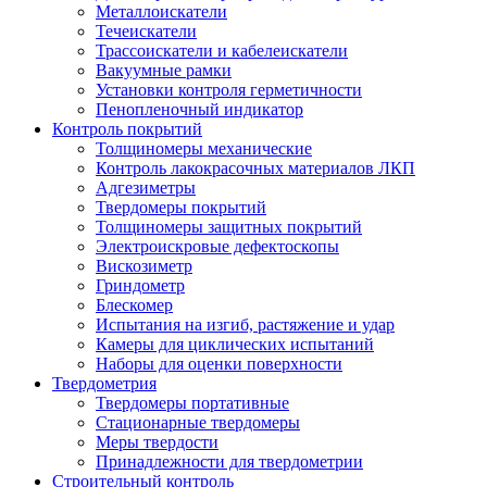
Металлоискатели
Течеискатели
Трассоискатели и кабелеискатели
Вакуумные рамки
Установки контроля герметичности
Пенопленочный индикатор
Контроль покрытий
Толщиномеры механические
Контроль лакокрасочных материалов ЛКП
Адгезиметры
Твердомеры покрытий
Толщиномеры защитных покрытий
Электроискровые дефектоскопы
Вискозиметр
Гриндометр
Блескомер
Испытания на изгиб, растяжение и удар
Камеры для циклических испытаний
Наборы для оценки поверхности
Твердометрия
Твердомеры портативные
Стационарные твердомеры
Меры твердости
Принадлежности для твердометрии
Строительный контроль