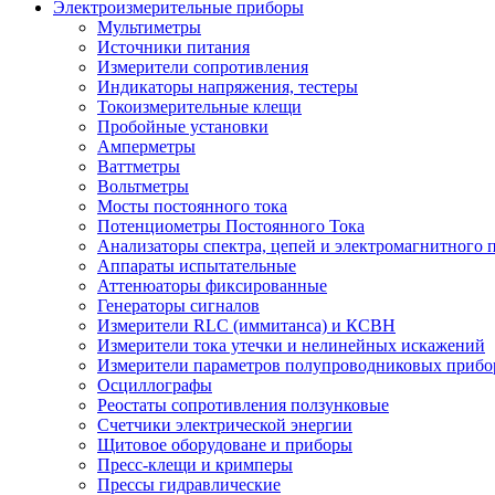
Электроизмерительные приборы
Мультиметры
Источники питания
Измерители сопротивления
Индикаторы напряжения, тестеры
Токоизмерительные клещи
Пробойные установки
Амперметры
Ваттметры
Вольтметры
Мосты постоянного тока
Потенциометры Постоянного Тока
Анализаторы спектра, цепей и электромагнитного 
Аппараты испытательные
Аттенюаторы фиксированные
Генераторы сигналов
Измерители RLC (иммитанса) и КСВН
Измерители тока утечки и нелинейных искажений
Измерители параметров полупроводниковых прибо
Осциллографы
Реостаты сопротивления ползунковые
Счетчики электрической энергии
Щитовое оборудоване и приборы
Пресс-клещи и кримперы
Прессы гидравлические