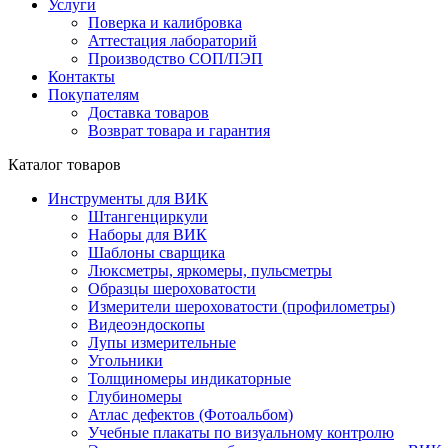
Услуги
Поверка и калибровка
Аттестация лабораторий
Производство СОП/ПЭП
Контакты
Покупателям
Доставка товаров
Возврат товара и гарантия
Каталог товаров
Инструменты для ВИК
Штангенциркули
Наборы для ВИК
Шаблоны сварщика
Люксметры, яркомеры, пульсметры
Образцы шероховатости
Измерители шероховатости (профилометры)
Видеоэндоскопы
Лупы измерительные
Угольники
Толщиномеры индикаторные
Глубиномеры
Атлас дефектов (Фотоальбом)
Учебные плакаты по визуальному контролю