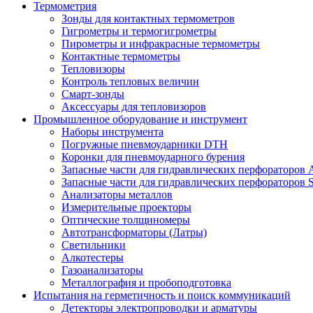
Термометрия
Зонды для контактных термометров
Гигрометры и термогигрометры
Пирометры и инфракрасные термометры
Контактные термометры
Тепловизоры
Контроль тепловых величин
Смарт-зонды
Аксессуары для тепловизоров
Промышленное оборудование и инструмент
Наборы инструмента
Погружные пневмоударники DTH
Коронки для пневмоударного бурения
Запасные части для гидравлических перфораторов A
Запасные части для гидравлических перфораторов S
Анализаторы металлов
Измерительные проекторы
Оптические толщиномеры
Автотрансформаторы (Латры)
Светильники
Алкотестеры
Газоанализаторы
Металлография и пробоподготовка
Испытания на герметичность и поиск коммуникаций
Детекторы электропроводки и арматуры