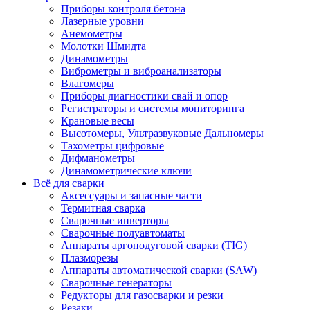
Приборы контроля бетона
Лазерные уровни
Анемометры
Молотки Шмидта
Динамометры
Виброметры и виброанализаторы
Влагомеры
Приборы диагностики свай и опор
Регистраторы и системы мониторинга
Крановые весы
Высотомеры, Ультразвуковые Дальномеры
Тахометры цифровые
Дифманометры
Динамометрические ключи
Всё для сварки
Аксессуары и запасные части
Термитная сварка
Сварочные инверторы
Сварочные полуавтоматы
Аппараты аргонодуговой сварки (TIG)
Плазморезы
Аппараты автоматической сварки (SAW)
Сварочные генераторы
Редукторы для газосварки и резки
Резаки