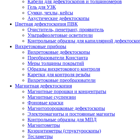
Кабели для дефектоскопов и толщиномеров
Гель для УЗК
Сумки, чехлы, кейсы
Акустические дефектоскопы
Цветная дефектоскопия ПВК
Очиститель, пенетрант, проявитель
Ультрафиолетовые осветители
Контрольные образцы для капиллярной дефектоско
Вихретоковые приборы
Вихретоковые дефектоскопы
Преобразователи Константа
Меры толщины покрытий
Образцы вихретокового контроля
Каретки для контроля резьбы
Вихретоковые преобразователи
Магнитная дефектоскопия
Магнитные порошки и концентраты
Магнитные суспензии
Фоновые краски
Магнитопорошковые дефектоскопы
Электромагниты и постоянные магниты
Контрольные образцы для МПД
Магнитометры
Коэрцитиметры (структуроскопы)
Тесламетры