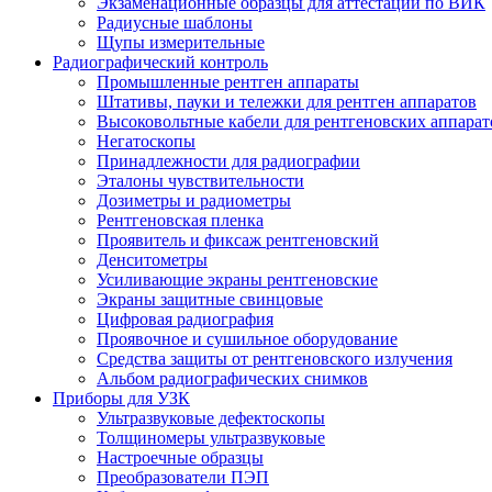
Экзаменационные образцы для аттестации по ВИК
Радиусные шаблоны
Щупы измерительные
Радиографический контроль
Промышленные рентген аппараты
Штативы, пауки и тележки для рентген аппаратов
Высоковольтные кабели для рентгеновских аппарат
Негатоскопы
Принадлежности для радиографии
Эталоны чувствительности
Дозиметры и радиометры
Рентгеновская пленка
Проявитель и фиксаж рентгеновский
Денситометры
Усиливающие экраны рентгеновские
Экраны защитные свинцовые
Цифровая радиография
Проявочное и сушильное оборудование
Средства защиты от рентгеновского излучения
Альбом радиографических снимков
Приборы для УЗК
Ультразвуковые дефектоскопы
Толщиномеры ультразвуковые
Настроечные образцы
Преобразователи ПЭП