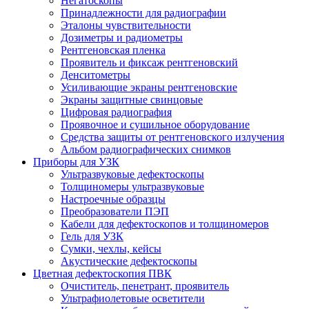
Негатоскопы
Принадлежности для радиографии
Эталоны чувствительности
Дозиметры и радиометры
Рентгеновская пленка
Проявитель и фиксаж рентгеновский
Денситометры
Усиливающие экраны рентгеновские
Экраны защитные свинцовые
Цифровая радиография
Проявочное и сушильное оборудование
Средства защиты от рентгеновского излучения
Альбом радиографических снимков
Приборы для УЗК
Ультразвуковые дефектоскопы
Толщиномеры ультразвуковые
Настроечные образцы
Преобразователи ПЭП
Кабели для дефектоскопов и толщиномеров
Гель для УЗК
Сумки, чехлы, кейсы
Акустические дефектоскопы
Цветная дефектоскопия ПВК
Очиститель, пенетрант, проявитель
Ультрафиолетовые осветители