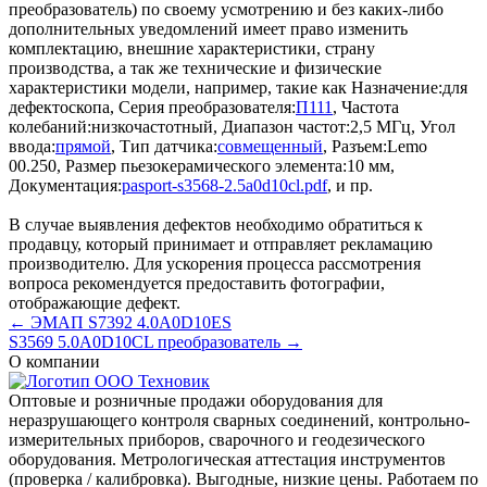
преобразователь) по своему усмотрению и без каких-либо
дополнительных уведомлений имеет право изменить
комплектацию, внешние характеристики, страну
производства, а так же технические и физические
характеристики модели, например, такие как
Назначение:
для
дефектоскопа
,
Серия преобразователя:
П111
,
Частота
колебаний:
низкочастотный
,
Диапазон частот:
2,5 МГц
,
Угол
ввода:
прямой
,
Тип датчика:
совмещенный
,
Разъем:
Lemo
00.250
,
Размер пьезокерамического элемента:
10 мм
,
Документация:
pasport-s3568-2.5a0d10cl.pdf
, и пр.
В случае выявления дефектов необходимо обратиться к
продавцу, который принимает и отправляет рекламацию
производителю. Для ускорения процесса рассмотрения
вопроса рекомендуется предоставить фотографии,
отображающие дефект.
← ЭMAП S7392 4.0A0D10ES
S3569 5.0A0D10CL преобразователь →
О компании
Оптовые и розничные продажи оборудования для
неразрушающего контроля сварных соединений, контрольно-
измерительных приборов, сварочного и геодезического
оборудования. Метрологическая аттестация инструментов
(проверка / калибровка). Выгодные, низкие цены. Работаем по