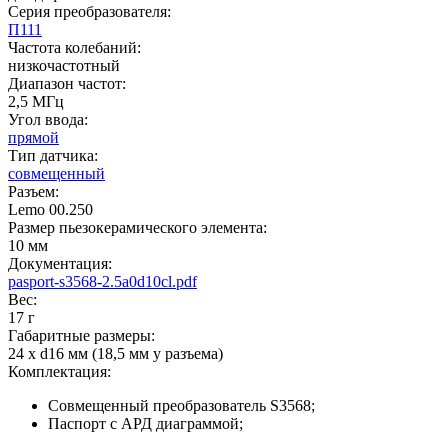
Серия преобразователя:
П111
Частота колебаний:
низкочастотный
Диапазон частот:
2,5 МГц
Угол ввода:
прямой
Тип датчика:
совмещенный
Разъем:
Lemo 00.250
Размер пьезокерамического элемента:
10 мм
Документация:
pasport-s3568-2.5a0d10cl.pdf
Вес:
17 г
Габаритные размеры:
24 х d16 мм (18,5 мм у разъема)
Комплектация:
Совмещенный преобразователь S3568;
Паспорт c АРД диаграммой;