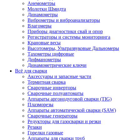
Анемометры
Молотки Шмидта
Динамометры
Виброметры и виброанализаторы
Влагомеры
Приборы диагностики свай и опор
Регистраторы и системы мониторинга
Крановые весы
Высотомеры, Ультразвуковые Дальномеры
Тахометры цифровые
Дифманометры
Динамометрические ключи
Всё для сварки
Аксессуары и запасные части
Термитная сварка
Сварочные инверторы
Сварочные полуавтоматы
Аппараты аргонодуговой сварки (TIG)
Плазморезы
Аппараты автоматической сварки (SAW)
Сварочные генераторы
Редукторы для газосварки и резки
Резаки
Горелки газовые
Аппараты для сварки труб