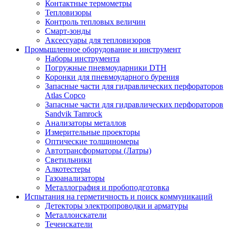
Контактные термометры
Тепловизоры
Контроль тепловых величин
Смарт-зонды
Аксессуары для тепловизоров
Промышленное оборудование и инструмент
Наборы инструмента
Погружные пневмоударники DTH
Коронки для пневмоударного бурения
Запасные части для гидравлических перфораторов
Atlas Copco
Запасные части для гидравлических перфораторов
Sandvik Tamrock
Анализаторы металлов
Измерительные проекторы
Оптические толщиномеры
Автотрансформаторы (Латры)
Светильники
Алкотестеры
Газоанализаторы
Металлография и пробоподготовка
Испытания на герметичность и поиск коммуникаций
Детекторы электропроводки и арматуры
Металлоискатели
Течеискатели