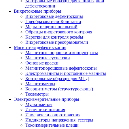
Контрольные образцы для капиллярной
дефектоскопии
Вихретоковые приборы
Вихретоковые дефектоскопы
Преобразователи Константа
Меры толщины покрытий
Образцы вихретокового контроля
Каретки для контроля резьбы
Вихретоковые преобразователи
Магнитная дефектоскопия
Магнитные порошки и концентраты
Магнитные суспензии
Фоновые краски
Магнитопорошковые дефектоскопы
Электромагниты и постоянные магниты
Контрольные образцы для МПД
Магнитометры
Коэрцитиметры (структуроскопы)
Тесламетры
Электроизмерительные приборы
Мультиметры
Источники питания
Измерители сопротивления
Индикаторы напряжения, тестеры
Токоизмерительные клещи