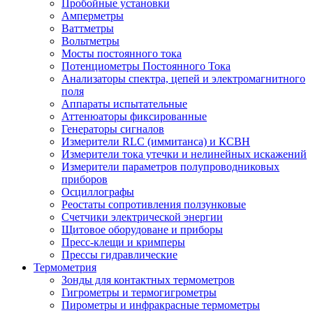
Пробойные установки
Амперметры
Ваттметры
Вольтметры
Мосты постоянного тока
Потенциометры Постоянного Тока
Анализаторы спектра, цепей и электромагнитного
поля
Аппараты испытательные
Аттенюаторы фиксированные
Генераторы сигналов
Измерители RLC (иммитанса) и КСВН
Измерители тока утечки и нелинейных искажений
Измерители параметров полупроводниковых
приборов
Осциллографы
Реостаты сопротивления ползунковые
Счетчики электрической энергии
Щитовое оборудоване и приборы
Пресс-клещи и кримперы
Прессы гидравлические
Термометрия
Зонды для контактных термометров
Гигрометры и термогигрометры
Пирометры и инфракрасные термометры