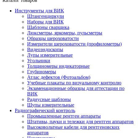
Каталог товаров
Инструменты для ВИК
Штангенциркули
Наборы для ВИК
Шаблоны сварщика
Люксметры, яркомеры, пульсметры
Образцы шероховатости
Измерители шероховатости (профилометры)
Видеоэндоскопы
Лупы измерительные
Угольники
Толщиномеры индикаторные
Глубиномеры
Атлас дефектов (Фотоальбом)
Учебные плакаты по визуальному контролю
Экзаменационные образцы для аттестации по
ВИК
Радиусные шаблоны
Щупы измерительные
Радиографический контроль
Промышленные рентген аппараты
Штативы, пауки и тележки для рентген аппаратов
Высоковольтные кабели для рентгеновских
аппаратов