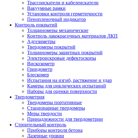
Трассоискатели и кабелеискатели
Вакуумные рамки
Установки контроля герметичности
Пенопленочный индикатор
Контроль покрытий
Толщиномеры механические
Контроль лакокрасочных материалов ЛКП
Адгезиметры
Твердомеры покрытий
Толщиномеры защитных покрытий
Электроискровые дефектоскопы
Вискозиметр
Гриндометр
Блескомер
Испытания на изгиб, растяжение и удар
Камеры для циклических испытаний
Наборы для оценки поверхности
Твердометрия
Твердомеры портативные
Стационарные твердомеры
Меры твердости
Принадлежности для твердометрии
Строительный контроль
Приборы контроля бетона
Лазерные уровни