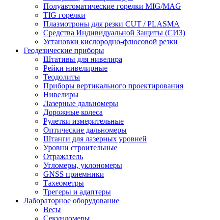
Полуавтоматические горелки MIG/MAG
TIG горелки
Плазмотроны для резки CUT / PLASMA
Средства Индивидуальной Защиты (СИЗ)
Установки кислородно-флюсовой резки
Геодезические приборы
Штативы для нивелира
Рейки нивелирные
Теодолиты
Приборы вертикального проектирования
Нивелиры
Лазерные дальномеры
Дорожные колеса
Рулетки измерительные
Оптические дальномеры
Штанги для лазерных уровней
Уровни строительные
Отражатель
Угломеры, уклономеры
GNSS приемники
Тахеометры
Трегеры и адаптеры
Лабораторное оборудование
Весы
Секундомеры