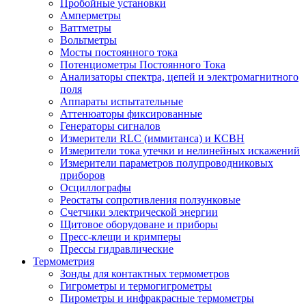
Пробойные установки
Амперметры
Ваттметры
Вольтметры
Мосты постоянного тока
Потенциометры Постоянного Тока
Анализаторы спектра, цепей и электромагнитного
поля
Аппараты испытательные
Аттенюаторы фиксированные
Генераторы сигналов
Измерители RLC (иммитанса) и КСВН
Измерители тока утечки и нелинейных искажений
Измерители параметров полупроводниковых
приборов
Осциллографы
Реостаты сопротивления ползунковые
Счетчики электрической энергии
Щитовое оборудоване и приборы
Пресс-клещи и кримперы
Прессы гидравлические
Термометрия
Зонды для контактных термометров
Гигрометры и термогигрометры
Пирометры и инфракрасные термометры