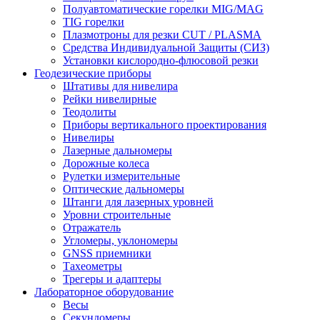
Полуавтоматические горелки MIG/MAG
TIG горелки
Плазмотроны для резки CUT / PLASMA
Средства Индивидуальной Защиты (СИЗ)
Установки кислородно-флюсовой резки
Геодезические приборы
Штативы для нивелира
Рейки нивелирные
Теодолиты
Приборы вертикального проектирования
Нивелиры
Лазерные дальномеры
Дорожные колеса
Рулетки измерительные
Оптические дальномеры
Штанги для лазерных уровней
Уровни строительные
Отражатель
Угломеры, уклономеры
GNSS приемники
Тахеометры
Трегеры и адаптеры
Лабораторное оборудование
Весы
Секундомеры