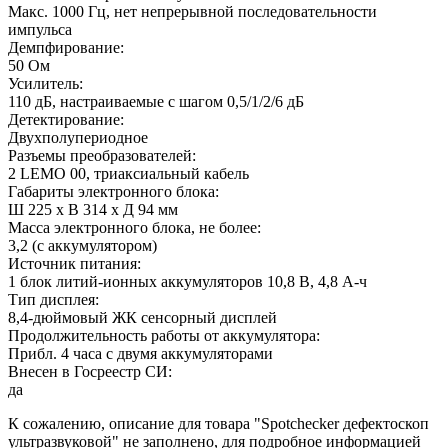
Макс. 1000 Гц, нет непрерывной последовательности
импульса
Демпфирование:
50 Ом
Усилитель:
110 дБ, настраиваемые с шагом 0,5/1/2/6 дБ
Детектирование:
Двухполупериодное
Разъемы преобразователей:
2 LEMO 00, триаксиальный кабель
Габариты электронного блока:
Ш 225 x В 314 x Д 94 мм
Масса электронного блока, не более:
3,2 (с аккумулятором)
Источник питания:
1 блок литий-ионных аккумуляторов 10,8 В, 4,8 А-ч
Тип дисплея:
8,4-дюймовый ЖК сенсорный дисплей
Продолжительность работы от аккумулятора:
Прибл. 4 часа с двумя аккумуляторами
Внесен в Госреестр СИ:
да
К сожалению, описание для товара "Spotchecker дефектоскоп
ультразвуковой" не заполнено, для подробное информацией