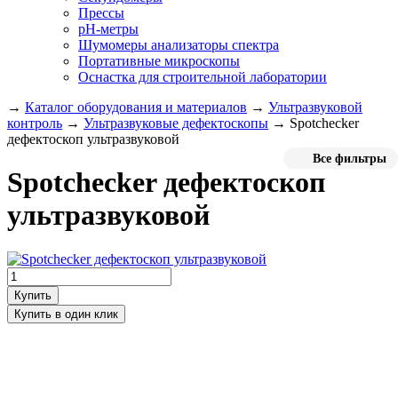
Прессы
pH-метры
Шумомеры анализаторы спектра
Портативные микроскопы
Оснастка для строительной лаборатории
→
Каталог оборудования и материалов
→
Ультразвуковой
контроль
→
Ультразвуковые дефектоскопы
→
Spotchecker
дефектоскоп ультразвуковой
Все фильтры
Spotchecker дефектоскоп
ультразвуковой