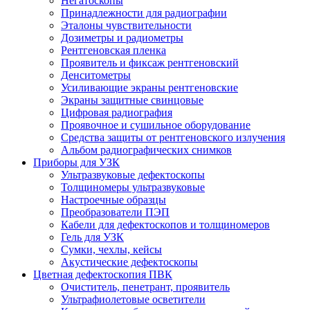
Негатоскопы
Принадлежности для радиографии
Эталоны чувствительности
Дозиметры и радиометры
Рентгеновская пленка
Проявитель и фиксаж рентгеновский
Денситометры
Усиливающие экраны рентгеновские
Экраны защитные свинцовые
Цифровая радиография
Проявочное и сушильное оборудование
Средства защиты от рентгеновского излучения
Альбом радиографических снимков
Приборы для УЗК
Ультразвуковые дефектоскопы
Толщиномеры ультразвуковые
Настроечные образцы
Преобразователи ПЭП
Кабели для дефектоскопов и толщиномеров
Гель для УЗК
Сумки, чехлы, кейсы
Акустические дефектоскопы
Цветная дефектоскопия ПВК
Очиститель, пенетрант, проявитель
Ультрафиолетовые осветители