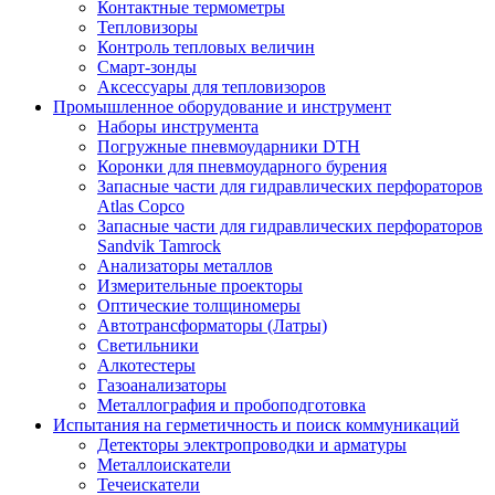
Контактные термометры
Тепловизоры
Контроль тепловых величин
Смарт-зонды
Аксессуары для тепловизоров
Промышленное оборудование и инструмент
Наборы инструмента
Погружные пневмоударники DTH
Коронки для пневмоударного бурения
Запасные части для гидравлических перфораторов
Atlas Copco
Запасные части для гидравлических перфораторов
Sandvik Tamrock
Анализаторы металлов
Измерительные проекторы
Оптические толщиномеры
Автотрансформаторы (Латры)
Светильники
Алкотестеры
Газоанализаторы
Металлография и пробоподготовка
Испытания на герметичность и поиск коммуникаций
Детекторы электропроводки и арматуры
Металлоискатели
Течеискатели