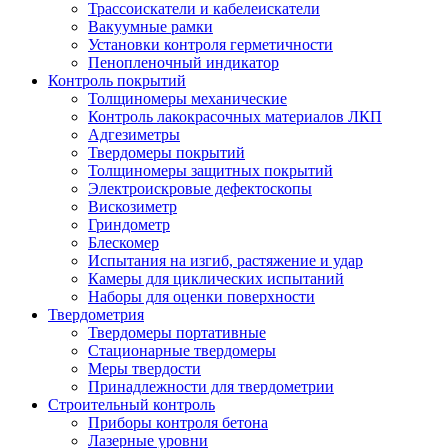
Трассоискатели и кабелеискатели
Вакуумные рамки
Установки контроля герметичности
Пенопленочный индикатор
Контроль покрытий
Толщиномеры механические
Контроль лакокрасочных материалов ЛКП
Адгезиметры
Твердомеры покрытий
Толщиномеры защитных покрытий
Электроискровые дефектоскопы
Вискозиметр
Гриндометр
Блескомер
Испытания на изгиб, растяжение и удар
Камеры для циклических испытаний
Наборы для оценки поверхности
Твердометрия
Твердомеры портативные
Стационарные твердомеры
Меры твердости
Принадлежности для твердометрии
Строительный контроль
Приборы контроля бетона
Лазерные уровни