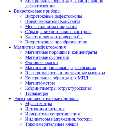
Контрольные образцы для капиллярной
дефектоскопии
Вихретоковые приборы
Вихретоковые дефектоскопы
Преобразователи Константа
Меры толщины покрытий
Образцы вихретокового контроля
Каретки для контроля резьбы
Вихретоковые преобразователи
Магнитная дефектоскопия
Магнитные порошки и концентраты
Магнитные суспензии
Фоновые краски
Магнитопорошковые дефектоскопы
Электромагниты и постоянные магниты
Контрольные образцы для МПД
Магнитометры
Коэрцитиметры (структуроскопы)
Тесламетры
Электроизмерительные приборы
Мультиметры
Источники питания
Измерители сопротивления
Индикаторы напряжения, тестеры
Токоизмерительные клещи