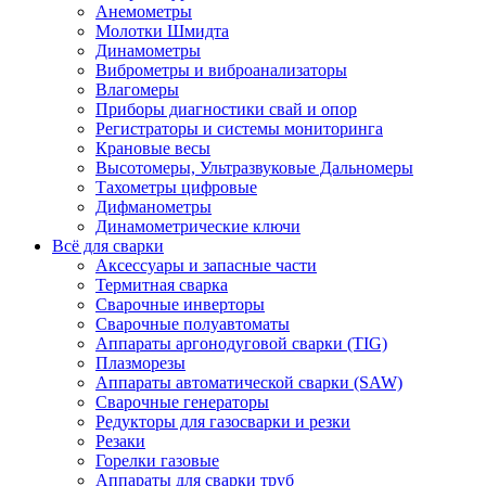
Анемометры
Молотки Шмидта
Динамометры
Виброметры и виброанализаторы
Влагомеры
Приборы диагностики свай и опор
Регистраторы и системы мониторинга
Крановые весы
Высотомеры, Ультразвуковые Дальномеры
Тахометры цифровые
Дифманометры
Динамометрические ключи
Всё для сварки
Аксессуары и запасные части
Термитная сварка
Сварочные инверторы
Сварочные полуавтоматы
Аппараты аргонодуговой сварки (TIG)
Плазморезы
Аппараты автоматической сварки (SAW)
Сварочные генераторы
Редукторы для газосварки и резки
Резаки
Горелки газовые
Аппараты для сварки труб