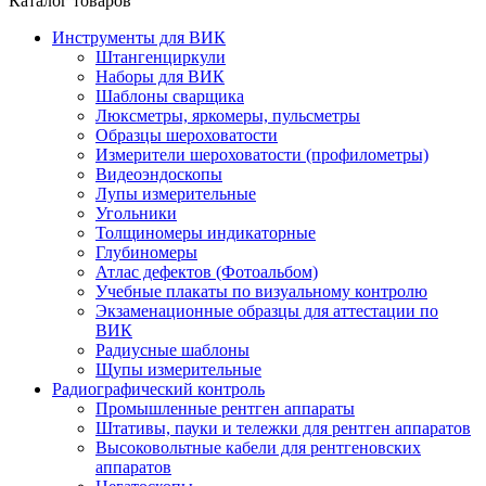
Каталог товаров
Инструменты для ВИК
Штангенциркули
Наборы для ВИК
Шаблоны сварщика
Люксметры, яркомеры, пульсметры
Образцы шероховатости
Измерители шероховатости (профилометры)
Видеоэндоскопы
Лупы измерительные
Угольники
Толщиномеры индикаторные
Глубиномеры
Атлас дефектов (Фотоальбом)
Учебные плакаты по визуальному контролю
Экзаменационные образцы для аттестации по
ВИК
Радиусные шаблоны
Щупы измерительные
Радиографический контроль
Промышленные рентген аппараты
Штативы, пауки и тележки для рентген аппаратов
Высоковольтные кабели для рентгеновских
аппаратов