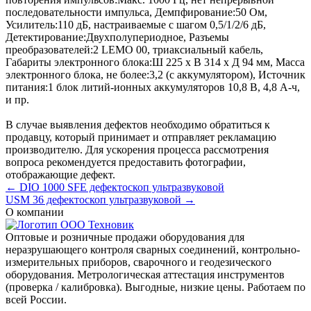
последовательности импульса
,
Демпфирование:
50 Ом
,
Усилитель:
110 дБ, настраиваемые с шагом 0,5/1/2/6 дБ
,
Детектирование:
Двухполупериодное
,
Разъемы
преобразователей:
2 LEMO 00, триаксиальный кабель
,
Габариты электронного блока:
Ш 225 x В 314 x Д 94 мм
,
Масса
электронного блока, не более:
3,2 (с аккумулятором)
,
Источник
питания:
1 блок литий-ионных аккумуляторов 10,8 В, 4,8 А-ч
,
и пр.
В случае выявления дефектов необходимо обратиться к
продавцу, который принимает и отправляет рекламацию
производителю. Для ускорения процесса рассмотрения
вопроса рекомендуется предоставить фотографии,
отображающие дефект.
← DIO 1000 SFE дефектоскоп ультразвуковой
USM 36 дефектоскоп ультразвуковой →
О компании
Оптовые и розничные продажи оборудования для
неразрушающего контроля сварных соединений, контрольно-
измерительных приборов, сварочного и геодезического
оборудования. Метрологическая аттестация инструментов
(проверка / калибровка). Выгодные, низкие цены. Работаем по
всей России.