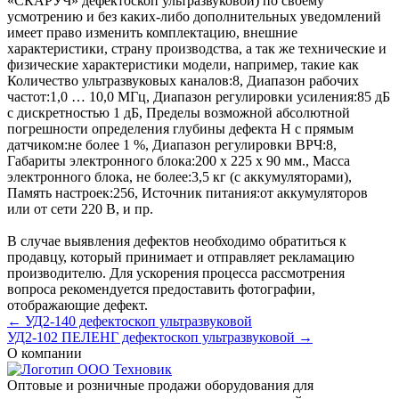
«СКАРУЧ» дефектоскоп ультразвуковой) по своему
усмотрению и без каких-либо дополнительных уведомлений
имеет право изменить комплектацию, внешние
характеристики, страну производства, а так же технические и
физические характеристики модели, например, такие как
Количество ультразвуковых каналов:
8
,
Диапазон рабочих
частот:
1,0 … 10,0 МГц
,
Диапазон регулировки усиления:
85 дБ
с дискретностью 1 дБ
,
Пределы возможной абсолютной
погрешности определения глубины дефекта H с прямым
датчиком:
не более 1 %
,
Диапазон регулировки ВРЧ:
8
,
Габариты электронного блока:
200 x 225 x 90 мм.
,
Масса
электронного блока, не более:
3,5 кг (с аккумуляторами)
,
Память настроек:
256
,
Источник питания:
от аккумуляторов
или от сети 220 В
, и пр.
В случае выявления дефектов необходимо обратиться к
продавцу, который принимает и отправляет рекламацию
производителю. Для ускорения процесса рассмотрения
вопроса рекомендуется предоставить фотографии,
отображающие дефект.
← УД2-140 дефектоскоп ультразвуковой
УД2-102 ПЕЛЕНГ дефектоскоп ультразвуковой →
О компании
Оптовые и розничные продажи оборудования для