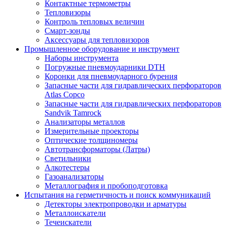
Контактные термометры
Тепловизоры
Контроль тепловых величин
Смарт-зонды
Аксессуары для тепловизоров
Промышленное оборудование и инструмент
Наборы инструмента
Погружные пневмоударники DTH
Коронки для пневмоударного бурения
Запасные части для гидравлических перфораторов
Atlas Copco
Запасные части для гидравлических перфораторов
Sandvik Tamrock
Анализаторы металлов
Измерительные проекторы
Оптические толщиномеры
Автотрансформаторы (Латры)
Светильники
Алкотестеры
Газоанализаторы
Металлография и пробоподготовка
Испытания на герметичность и поиск коммуникаций
Детекторы электропроводки и арматуры
Металлоискатели
Течеискатели