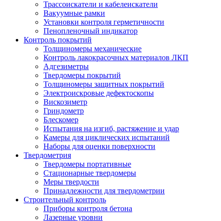
Трассоискатели и кабелеискатели
Вакуумные рамки
Установки контроля герметичности
Пенопленочный индикатор
Контроль покрытий
Толщиномеры механические
Контроль лакокрасочных материалов ЛКП
Адгезиметры
Твердомеры покрытий
Толщиномеры защитных покрытий
Электроискровые дефектоскопы
Вискозиметр
Гриндометр
Блескомер
Испытания на изгиб, растяжение и удар
Камеры для циклических испытаний
Наборы для оценки поверхности
Твердометрия
Твердомеры портативные
Стационарные твердомеры
Меры твердости
Принадлежности для твердометрии
Строительный контроль
Приборы контроля бетона
Лазерные уровни