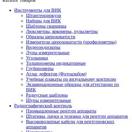
Каталог товаров
Инструменты для ВИК
Штангенциркули
Наборы для ВИК
Шаблоны сварщика
Люксметры, яркомеры, пульсметры
Образцы шероховатости
Измерители шероховатости (профилометры)
Видеоэндоскопы
Лупы измерительные
Угольники
Толщиномеры индикаторные
Глубиномеры
Атлас дефектов (Фотоальбом)
Учебные плакаты по визуальному контролю
Экзаменационные образцы для аттестации по
ВИК
Радиусные шаблоны
Щупы измерительные
Радиографический контроль
Промышленные рентген аппараты
Штативы, пауки и тележки для рентген аппаратов
Высоковольтные кабели для рентгеновских
аппаратов