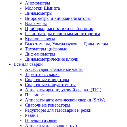
Анемометры
Молотки Шмидта
Динамометры
Виброметры и виброанализаторы
Влагомеры
Приборы диагностики свай и опор
Регистраторы и системы мониторинга
Крановые весы
Высотомеры, Ультразвуковые Дальномеры
Тахометры цифровые
Дифманометры
Динамометрические ключи
Всё для сварки
Аксессуары и запасные части
Термитная сварка
Сварочные инверторы
Сварочные полуавтоматы
Аппараты аргонодуговой сварки (TIG)
Плазморезы
Аппараты автоматической сварки (SAW)
Сварочные генераторы
Редукторы для газосварки и резки
Резаки
Горелки газовые
Аппараты для сварки труб