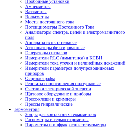
Пробойные установки
Амперметры
Ваттметры
Вольтметры
Мосты постоянного тока
Потенциометры Постоянного Тока
Анализаторы спектра, цепей и электромагнитного
поля
Аппараты испытательные
Аттенюаторы фиксированные
Генераторы сигналов
Измерители RLC (иммитанса) и КСВН
Измерители тока утечки и нелинейных искажений
Измерители параметров полупроводниковых
приборов
Осциллографы
Реостаты сопротивления ползунковые
Счетчики электрической энергии
Щитовое оборудоване и приборы
Пресс-клещи и кримперы
Прессы гидравлические
Термометрия
Зонды для контактных термометров
Гигрометры и термогигрометры
Пирометры и инфракрасные термометры