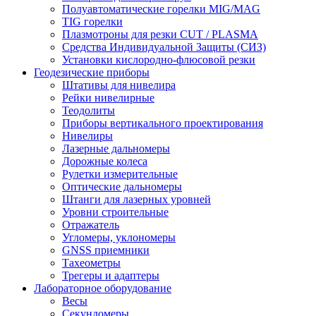
Полуавтоматические горелки MIG/MAG
TIG горелки
Плазмотроны для резки CUT / PLASMA
Средства Индивидуальной Защиты (СИЗ)
Установки кислородно-флюсовой резки
Геодезические приборы
Штативы для нивелира
Рейки нивелирные
Теодолиты
Приборы вертикального проектирования
Нивелиры
Лазерные дальномеры
Дорожные колеса
Рулетки измерительные
Оптические дальномеры
Штанги для лазерных уровней
Уровни строительные
Отражатель
Угломеры, уклономеры
GNSS приемники
Тахеометры
Трегеры и адаптеры
Лабораторное оборудование
Весы
Секундомеры