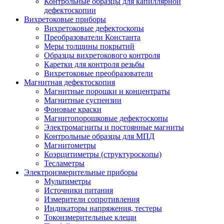
Контрольные образцы для капиллярной
дефектоскопии
Вихретоковые приборы
Вихретоковые дефектоскопы
Преобразователи Константа
Меры толщины покрытий
Образцы вихретокового контроля
Каретки для контроля резьбы
Вихретоковые преобразователи
Магнитная дефектоскопия
Магнитные порошки и концентраты
Магнитные суспензии
Фоновые краски
Магнитопорошковые дефектоскопы
Электромагниты и постоянные магниты
Контрольные образцы для МПД
Магнитометры
Коэрцитиметры (структуроскопы)
Тесламетры
Электроизмерительные приборы
Мультиметры
Источники питания
Измерители сопротивления
Индикаторы напряжения, тестеры
Токоизмерительные клещи