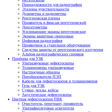
Негатоскопы
Принадлежности для радиографии
Эталоны чувствительности
Дозиметры и радиометры
Рентгеновская пленка
Проявитель и фиксаж рентгеновский
Денситометры
Усиливающие экраны рентгеновские
Экраны защитные свинцовые
Цифровая радиография
Проявочное и сушильное оборудование
Средства защиты от рентгеновского излучения
Альбом радиографических снимков
Приборы для УЗК
Ультразвуковые дефектоскопы
Толщиномеры ультразвуковые
Настроечные образцы
Преобразователи ПЭП
Кабели для дефектоскопов и толщиномеров
Гель для УЗК
Сумки, чехлы, кейсы
Акустические дефектоскопы
Цветная дефектоскопия ПВК
Очиститель, пенетрант, проявитель
Ультрафиолетовые осветители