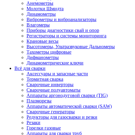
Анемометры
Молотки Шмидта
Динамометры
Виброметры и виброанализаторы
Влагомеры
Приборы диагностики свай и опор
Регистраторы и системы мониторинга
Крановые весы
Высотомеры, Ультразвуковые Дальномеры
Тахометры цифровые
Дифманометры
Динамометрические ключи
Всё для сварки
Аксессуары и запасные части
Термитная сварка
Сварочные инверторы
Сварочные полуавтоматы
Аппараты аргонодуговой сварки (TIG)
Плазморезы
Аппараты автоматической сварки (SAW)
Сварочные генераторы
Редукторы для газосварки и резки
Резаки
Горелки газовые
Аппараты для сварки труб