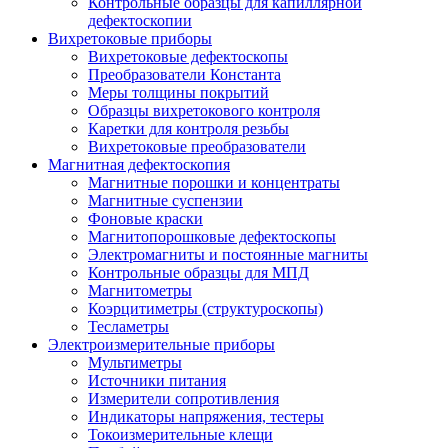
Контрольные образцы для капиллярной
дефектоскопии
Вихретоковые приборы
Вихретоковые дефектоскопы
Преобразователи Константа
Меры толщины покрытий
Образцы вихретокового контроля
Каретки для контроля резьбы
Вихретоковые преобразователи
Магнитная дефектоскопия
Магнитные порошки и концентраты
Магнитные суспензии
Фоновые краски
Магнитопорошковые дефектоскопы
Электромагниты и постоянные магниты
Контрольные образцы для МПД
Магнитометры
Коэрцитиметры (структуроскопы)
Тесламетры
Электроизмерительные приборы
Мультиметры
Источники питания
Измерители сопротивления
Индикаторы напряжения, тестеры
Токоизмерительные клещи