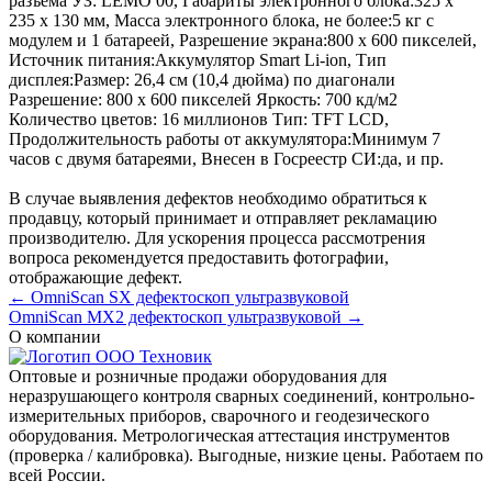
разъема УЗ: LEMO 00
,
Габариты электронного блока:
325 х
235 х 130 мм
,
Масса электронного блока, не более:
5 кг с
модулем и 1 батареей
,
Разрешение экрана:
800 х 600 пикселей
,
Источник питания:
Аккумулятор Smart Li-ion
,
Тип
дисплея:
Размер: 26,4 см (10,4 дюйма) по диагонали
Разрешение: 800 х 600 пикселей Яркость: 700 кд/м2
Количество цветов: 16 миллионов Тип: TFT LCD
,
Продолжительность работы от аккумулятора:
Минимум 7
часов с двумя батареями
,
Внесен в Госреестр СИ:
да
, и пр.
В случае выявления дефектов необходимо обратиться к
продавцу, который принимает и отправляет рекламацию
производителю. Для ускорения процесса рассмотрения
вопроса рекомендуется предоставить фотографии,
отображающие дефект.
← OmniScan SX дефектоскоп ультразвуковой
OmniScan MX2 дефектоскоп ультразвуковой →
О компании
Оптовые и розничные продажи оборудования для
неразрушающего контроля сварных соединений, контрольно-
измерительных приборов, сварочного и геодезического
оборудования. Метрологическая аттестация инструментов
(проверка / калибровка). Выгодные, низкие цены. Работаем по
всей России.