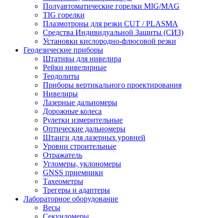
Полуавтоматические горелки MIG/MAG
TIG горелки
Плазмотроны для резки CUT / PLASMA
Средства Индивидуальной Защиты (СИЗ)
Установки кислородно-флюсовой резки
Геодезические приборы
Штативы для нивелира
Рейки нивелирные
Теодолиты
Приборы вертикального проектирования
Нивелиры
Лазерные дальномеры
Дорожные колеса
Рулетки измерительные
Оптические дальномеры
Штанги для лазерных уровней
Уровни строительные
Отражатель
Угломеры, уклономеры
GNSS приемники
Тахеометры
Трегеры и адаптеры
Лабораторное оборудование
Весы
Секундомеры