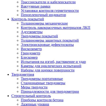
Трассоискатели и кабелеискатели
Вакуумные рамки
Установки контроля герметичности
Пенопленочный индикатор
Контроль покрытий
Толщиномеры механические
Контроль лакокрасочных материалов ЛКП
Адгезиметры
Твердомеры покрытий
Толщиномеры защитных покрытий
Электроискровые дефектоскопы
Вискозиметр
Гриндометр
Блескомер
Испытания на изгиб, растяжение и удар
Камеры для циклических испытаний
Наборы для оценки поверхности
Твердометрия
Твердомеры портативные
Стационарные твердомеры
Меры твердости
Принадлежности для твердометрии
Строительный контроль
Приборы контроля бетона
Лазерные уровни