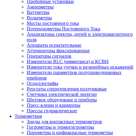
Пробойные установки
Амперметры
Ваттметры
Вольтметры
Мосты постоянного тока
Потенциометры Постоянного Тока
Анализаторы спектра, цепей и электромагнитного
поля
Аппараты испытательные
Аттенюаторы фиксированные
Генераторы сигналов
Измерители RLC (иммитанса) и КСВН
Измерители тока утечки и нелинейных искажений
Измерители параметров полупроводниковых
приборов
Осциллографы
Реостаты сопротивления ползунковые
Счетчики электрической энергии
Щитовое оборудоване и приборы
Пресс-клещи и кримперы
Прессы гидравлические
Термометрия
Зонды для контактных термометров
Гигрометры и термогигрометры
Пирометры и инфракрасные термометры