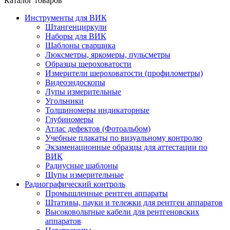
Каталог товаров
Инструменты для ВИК
Штангенциркули
Наборы для ВИК
Шаблоны сварщика
Люксметры, яркомеры, пульсметры
Образцы шероховатости
Измерители шероховатости (профилометры)
Видеоэндоскопы
Лупы измерительные
Угольники
Толщиномеры индикаторные
Глубиномеры
Атлас дефектов (Фотоальбом)
Учебные плакаты по визуальному контролю
Экзаменационные образцы для аттестации по
ВИК
Радиусные шаблоны
Щупы измерительные
Радиографический контроль
Промышленные рентген аппараты
Штативы, пауки и тележки для рентген аппаратов
Высоковольтные кабели для рентгеновских
аппаратов