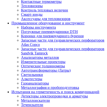
Контактные термометры
Тепловизоры
Контроль тепловых величин
Смарт-зонды
Аксессуары для тепловизоров
Промышленное оборудование и инструмент
Наборы инструмента
Погружные пневмоударники DTH
Коронки для пневмоударного бурения
Запасные части для гидравлических перфораторов
Atlas Copco
Запасные части для гидравлических перфораторов
Sandvik Tamrock
Анализаторы металлов
Измерительные проекторы
Оптические толщиномеры
Автотрансформаторы (Латры)
Светильники
Алкотестеры
Газоанализаторы
Металлография и пробоподготовка
Испытания на герметичность и поиск коммуникаций
Детекторы электропроводки и арматуры
Металлоискатели
Течеискатели