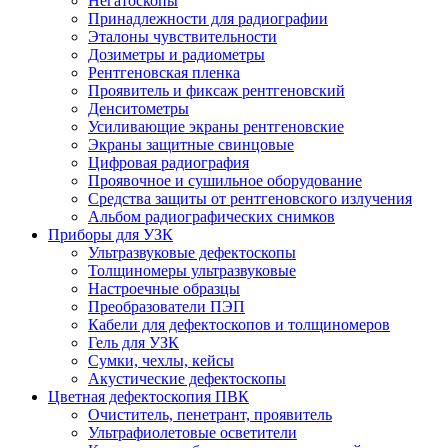
Негатоскопы
Принадлежности для радиографии
Эталоны чувствительности
Дозиметры и радиометры
Рентгеновская пленка
Проявитель и фиксаж рентгеновский
Денситометры
Усиливающие экраны рентгеновские
Экраны защитные свинцовые
Цифровая радиография
Проявочное и сушильное оборудование
Средства защиты от рентгеновского излучения
Альбом радиографических снимков
Приборы для УЗК
Ультразвуковые дефектоскопы
Толщиномеры ультразвуковые
Настроечные образцы
Преобразователи ПЭП
Кабели для дефектоскопов и толщиномеров
Гель для УЗК
Сумки, чехлы, кейсы
Акустические дефектоскопы
Цветная дефектоскопия ПВК
Очиститель, пенетрант, проявитель
Ультрафиолетовые осветители