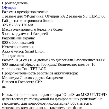
Производитель
Olympus
Разъемы преобразователей:
1 разъем для ФР-датчика: Olympus PA 2 разъема УЗ: LEMO 00
Габариты электронного блока:
325 х 235 х 130 мм
Масса электронного блока, не более:
5 кг с модулем и 1 батареей
Разрешение экрана:
800 х 600 пикселей
Источник питания:
Аккумулятор Smart Li-ion
Тип дисплея:
Размер: 26,4 см (10,4 дюйма) по диагонали Разрешение: 800 х
600 пикселей Яркость: 700 кд/м2 Количество цветов: 16
миллионов Тип: TFT LCD
Продолжительность работы от аккумулятора:
Минимум 7 часов с двумя батареями
Внесен в Госреестр СИ:
да
К сожалению, описание для товара "OmniScan MX2 UT/TOFD
дефектоскоп ультразвуковой на фазированных решетках" не
заполнено, для подробное информацией обратитесь к
менеджеру компании по контактному телефону.