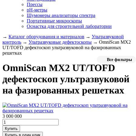
Прессы
pH-метры
Шумомеры анализаторы спектра
Портативные микроскопы
Оснастка для строительной лаборатории
→
Каталог оборудования и материалов
→
Ультразвуковой
контроль
→
Ультразвуковые дефектоскопы
→
OmniScan MX2
UT/TOFD дефектоскоп ультразвуковой на фазированных
решетках
Все фильтры
OmniScan MX2 UT/TOFD
дефектоскоп ультразвуковой
на фазированных решетках
3 000 000