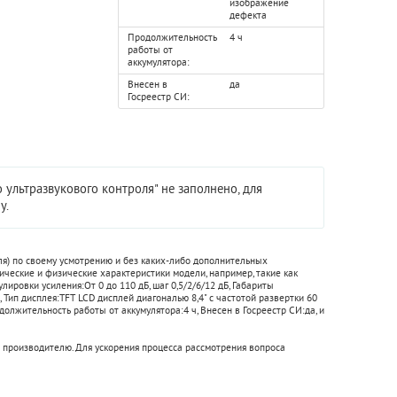
изображение
дефекта
Продолжительность
4 ч
работы от
аккумулятора:
Внесен в
да
Госреестр СИ:
ультразвукового контроля" не заполнено, для
у.
ля) по своему усмотрению и без каких-либо дополнительных
ические и физические характеристики модели, например, такие как
улировки усиления:
От 0 до 110 дБ, шаг 0,5/2/6/12 дБ
,
Габариты
,
Тип дисплея:
TFT LCD дисплей диагональю 8,4" с частотой развертки 60
должительность работы от аккумулятора:
4 ч
,
Внесен в Госреестр СИ:
да
, и
 производителю. Для ускорения процесса рассмотрения вопроса