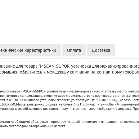
Технические характеристики
Оплата
Доставка
писание для товара "MSCAN-SUPOR установка для механизированного 
рмацией обратитесь к менеджеру компании по контактному телефон
данного товара (MSCAN-SUPOR установка для механизированного ультразвукового контро
о изменить комплектацию, внешние характеристики, страну производства, а так же техн
от:
От 0,5 до 20
,
Диапазон установки скорости ультразвука:
От 500 до 15000
,
Диапазон рег
x600x550
,
Масса электронного блока, не более:
6 кг
,
Источник питания:
Литий-полимерный
экранных функций, которые позволяют получить оптимальное изображение дефекта
,
Про
фектов необходимо обратиться к продавцу, который принимает и отправляет рекламацию
авить фотографии, отображающие дефект.