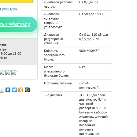
Диапазон рабочих
От 0,5 до 20
частот:
Диапазон
От 500 до 15000
установки
скорости
ть в Whatsapp
ультразвука:
Диапазон
От 0 до 110 дБ, шаг
регулировки
0,5/2/6/12 дБ
усиления:
одня
автра
Габариты
900x600x550
 9:00 до 18:00
электронного
б, вс
блока:
Масса
6 кг
электронного
блока, не более:
Источник питания:
Литий-
полимерный
…
Тип дисплея:
TFT LCD дисплей
диагональю 8,4" с
частотой
развертки 60 Гц и
большим выбором
экранных функций,
которые
позволяют
получить
оптимальное