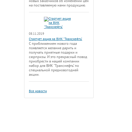
новых заказчиков об изменении цен
на поставляемую нами продукцию.
08.11.2019
Стартует акция на ВИК "Транснефть"
С приближением нового года
появляется желание дарить и
получать приятные подарки и
сюрпризы. И это прекрасный повод
приобрести в нашей компании
набор для ВИК "Транснефть" по
специальной предновогодней
акции.
Все новости