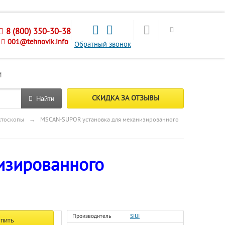
8 (800) 350-30-38
001@tehnovik.info
Обратный звонок
М
СКИДКА ЗА ОТЗЫВЫ
Найти
ктоскопы
→
MSCAN-SUPOR установка для механизированного
изированного
Производитель
SIUI