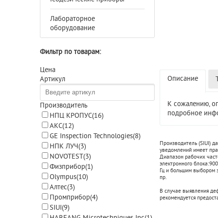
Лабораторное
оборудование
Фильтр по товарам:
Цена
Описание
Артикул
К сожалению, о
Производитель
подробное инфо
НПЦ КРОПУС
(16)
АКС
(12)
GE Inspection Technologies
(8)
Производитель (SIUI) 
НПК ЛУЧ
(3)
уведомлений имеет прав
NOVOTEST
(3)
Диапазон рабочих част
электронного блока:
900
Физприбор
(1)
Гц и большим выбором 
Olympus
(10)
пр.
Алтес
(3)
В случае выявления де
Промприбор
(4)
рекомендуется предост
SIUI
(9)
HARFANG Microtechniques Inc
(1)