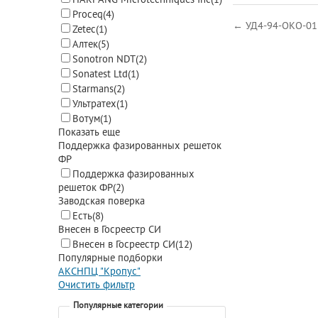
Proceq
(4)
← УД4-94-ОКО-01 
Zetec
(1)
Алтек
(5)
Sonotron NDT
(2)
Sonatest Ltd
(1)
Starmans
(2)
Ультратех
(1)
Вотум
(1)
Показать еще
Поддержка фазированных решеток
ФР
Поддержка фазированных
решеток ФР
(2)
Заводская поверка
Есть
(8)
Внесен в Госреестр СИ
Внесен в Госреестр СИ
(12)
Популярные подборки
АКС
НПЦ "Кропус"
Очистить фильтр
Популярные категории