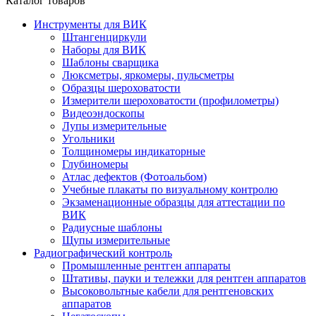
Каталог товаров
Инструменты для ВИК
Штангенциркули
Наборы для ВИК
Шаблоны сварщика
Люксметры, яркомеры, пульсметры
Образцы шероховатости
Измерители шероховатости (профилометры)
Видеоэндоскопы
Лупы измерительные
Угольники
Толщиномеры индикаторные
Глубиномеры
Атлас дефектов (Фотоальбом)
Учебные плакаты по визуальному контролю
Экзаменационные образцы для аттестации по
ВИК
Радиусные шаблоны
Щупы измерительные
Радиографический контроль
Промышленные рентген аппараты
Штативы, пауки и тележки для рентген аппаратов
Высоковольтные кабели для рентгеновских
аппаратов