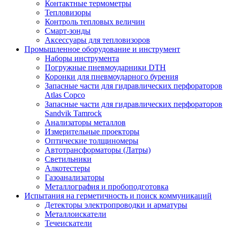
Контактные термометры
Тепловизоры
Контроль тепловых величин
Смарт-зонды
Аксессуары для тепловизоров
Промышленное оборудование и инструмент
Наборы инструмента
Погружные пневмоударники DTH
Коронки для пневмоударного бурения
Запасные части для гидравлических перфораторов
Atlas Copco
Запасные части для гидравлических перфораторов
Sandvik Tamrock
Анализаторы металлов
Измерительные проекторы
Оптические толщиномеры
Автотрансформаторы (Латры)
Светильники
Алкотестеры
Газоанализаторы
Металлография и пробоподготовка
Испытания на герметичность и поиск коммуникаций
Детекторы электропроводки и арматуры
Металлоискатели
Течеискатели