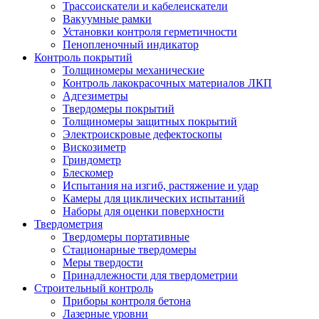
Трассоискатели и кабелеискатели
Вакуумные рамки
Установки контроля герметичности
Пенопленочный индикатор
Контроль покрытий
Толщиномеры механические
Контроль лакокрасочных материалов ЛКП
Адгезиметры
Твердомеры покрытий
Толщиномеры защитных покрытий
Электроискровые дефектоскопы
Вискозиметр
Гриндометр
Блескомер
Испытания на изгиб, растяжение и удар
Камеры для циклических испытаний
Наборы для оценки поверхности
Твердометрия
Твердомеры портативные
Стационарные твердомеры
Меры твердости
Принадлежности для твердометрии
Строительный контроль
Приборы контроля бетона
Лазерные уровни