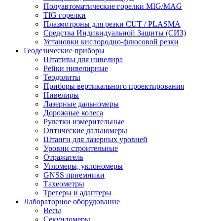
Полуавтоматические горелки MIG/MAG
TIG горелки
Плазмотроны для резки CUT / PLASMA
Средства Индивидуальной Защиты (СИЗ)
Установки кислородно-флюсовой резки
Геодезические приборы
Штативы для нивелира
Рейки нивелирные
Теодолиты
Приборы вертикального проектирования
Нивелиры
Лазерные дальномеры
Дорожные колеса
Рулетки измерительные
Оптические дальномеры
Штанги для лазерных уровней
Уровни строительные
Отражатель
Угломеры, уклономеры
GNSS приемники
Тахеометры
Трегеры и адаптеры
Лабораторное оборудование
Весы
Секундомеры