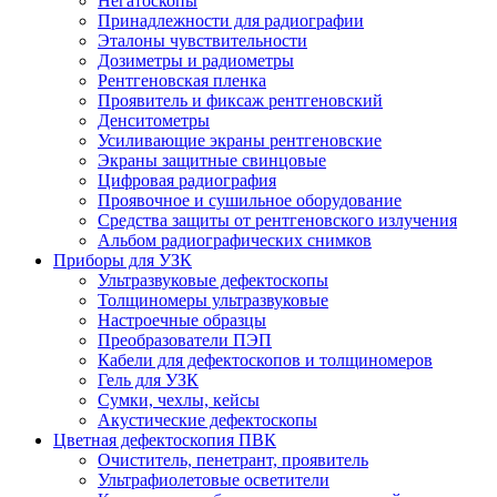
Негатоскопы
Принадлежности для радиографии
Эталоны чувствительности
Дозиметры и радиометры
Рентгеновская пленка
Проявитель и фиксаж рентгеновский
Денситометры
Усиливающие экраны рентгеновские
Экраны защитные свинцовые
Цифровая радиография
Проявочное и сушильное оборудование
Средства защиты от рентгеновского излучения
Альбом радиографических снимков
Приборы для УЗК
Ультразвуковые дефектоскопы
Толщиномеры ультразвуковые
Настроечные образцы
Преобразователи ПЭП
Кабели для дефектоскопов и толщиномеров
Гель для УЗК
Сумки, чехлы, кейсы
Акустические дефектоскопы
Цветная дефектоскопия ПВК
Очиститель, пенетрант, проявитель
Ультрафиолетовые осветители