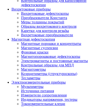
Контрольные образцы для капиллярной
дефектоскопии
Вихретоковые приборы
Вихретоковые дефектоскопы
Преобразователи Константа
Меры толщины покрытий
Образцы вихретокового контроля
Каретки для контроля резьбы
Вихретоковые преобразователи
Магнитная дефектоскопия
Магнитные порошки и концентраты
Магнитные суспензии
Фоновые краски
Магнитопорошковые дефектоскопы
Электромагниты и постоянные магниты
Контрольные образцы для МПД
Магнитометры
Коэрцитиметры (структуроскопы)
Тесламетры
Электроизмерительные приборы
Мультиметры
Источники питания
Измерители сопротивления
Индикаторы напряжения, тестеры
Токоизмерительные клещи