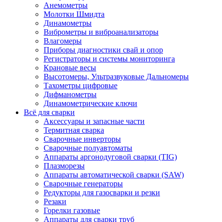
Анемометры
Молотки Шмидта
Динамометры
Виброметры и виброанализаторы
Влагомеры
Приборы диагностики свай и опор
Регистраторы и системы мониторинга
Крановые весы
Высотомеры, Ультразвуковые Дальномеры
Тахометры цифровые
Дифманометры
Динамометрические ключи
Всё для сварки
Аксессуары и запасные части
Термитная сварка
Сварочные инверторы
Сварочные полуавтоматы
Аппараты аргонодуговой сварки (TIG)
Плазморезы
Аппараты автоматической сварки (SAW)
Сварочные генераторы
Редукторы для газосварки и резки
Резаки
Горелки газовые
Аппараты для сварки труб