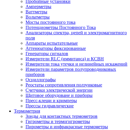
Пробойные установки
Амперметры
Ваттметры
Вольтметры
Мосты постоянного тока
Потенциометры Постоянного Тока
Анализаторы спектра, цепей и электромагнитного
поля
Аппараты испытательные
Аттенюаторы фиксированные
Генераторы сигналов
Измерители RLC (иммитанса) и КСВН
Измерители тока утечки и нелинейных искажений
Измерители параметров полупроводниковых
приборов
Осциллографы
Реостаты сопротивления ползунковые
Счетчики электрической энергии
Щитовое оборудоване и приборы
Пресс-клещи и кримперы
Прессы гидравлические
Термометрия
Зонды для контактных термометров
Гигрометры и термогигрометры
Пирометры и инфракрасные термометры